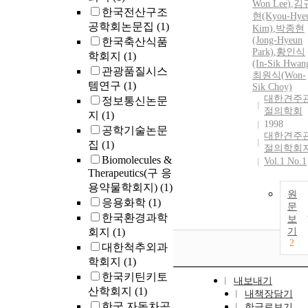
Won
Lee
)
,
김
한국전산구조
현(Kyou-Hye
공학회논문집
(1)
Kim)
,
박종현
(Jong-Hyeun
한국축산식품
Park)
,
황인식
학회지
(1)
(In-Sik Hwan
관광품질시스
최원식(
Won
-
템연구
(1)
Sik Choy)
대한견주
정보통신논문
절의학회
지
(1)
1998
공학기술논문
대한견주
집
(1)
절의학회
Biomolecules &
Vol.1 No.1
Therapeutics(구 응
용약물학회지)
(1)
원
응용화학
(1)
문
한국환경과학
보
회지
(1)
기
2
대한척추외과
학회지
(1)
한국키틴키토
내보내기
산학회지
(1)
내책장담기
한국 자동차공
한글로보기