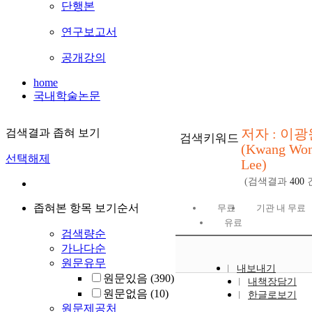
단행본
연구보고서
공개강의
home
국내학술논문
저자 : 이광
검색결과 좁혀 보기
검색키워드
(Kwang Wo
선택해제
Lee)
(검색결과
400
좁혀본 항목 보기순서
무료
기관 내 무료
유료
검색량순
가나다순
원문유무
내보내기
원문있음
(390)
내책장담기
원문없음
(10)
한글로보기
원문제공처