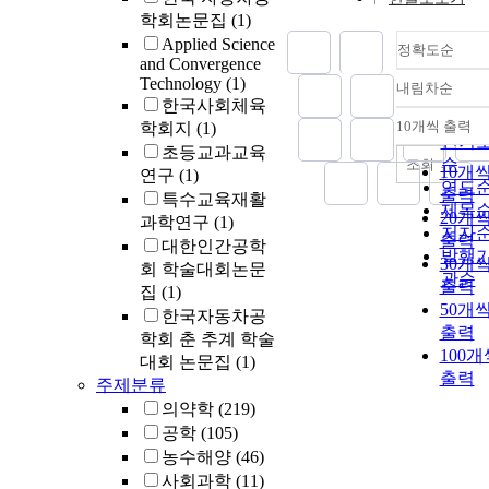
학회논문집
(1)
Applied Science
정확도순
and Convergence
Technology
(1)
내림차순
정확
한국사회체육
순
10개씩 출력
학회지
(1)
내림
인기
초등교과교육
순
조회
10개
연구
(1)
연도
출력
특수교육재활
제목
20개
과학연구
(1)
저자
출력
대한인간공학
발행
30개
회 학술대회논문
관순
출력
집
(1)
50개
한국자동차공
출력
학회 춘 추계 학술
100개
대회 논문집
(1)
출력
주제분류
의약학
(219)
공학
(105)
농수해양
(46)
사회과학
(11)