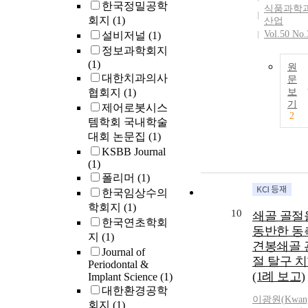
한국정밀공학
식품과학
회지
(1)
산업
Vol.50 No.
설비저널
(1)
정보과학회지
(1)
원
대한치과의사
문
협회지
(1)
보
기
제어로봇시스
2
템학회 국내학술
대회 논문집
(1)
KSBB Journal
(1)
폴리머
(1)
한국임상수의
학회지
(1)
10
쇄골 골절
한국연초학회
동반한 동
지
(1)
견봉쇄골 
Journal of
절 탈구 
Periodontal &
(1례 보고)
Implant Science
(1)
대한환경공학
이광원
(
Kwan
회지
(1)