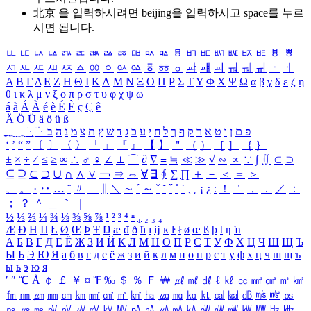
北京 을 입력하시려면
beijing
을 입력하시고 space를 누르
시면 됩니다.
ㅥ
ㅦ
ㅧ
ㅨ
ㅩ
ㅪ
ㅫ
ㅬ
ㅭ
ㅮ
ㅯ
ㅰ
ㅱ
ㅲ
ㅳ
ㅴ
ㅵ
ㅶ
ㅷ
ㅸ
ㅹ
ㅺ
ㅻ
ㅼ
ㅽ
ㅾ
ㅿ
ㆀ
ㆁ
ㆂ
ㆃ
ㆄ
ㆅ
ㆆ
ㆇ
ㆈ
ㆉ
ㆊ
ㆋ
ㆌ
ㆍ
ㆎ
Α
Β
Γ
Δ
Ε
Ζ
Η
Θ
Ι
Κ
Λ
Μ
Ν
Ξ
Ο
Π
Ρ
Σ
Τ
Υ
Φ
Χ
Ψ
Ω
α
β
γ
δ
ε
ζ
η
θ
ι
κ
λ
μ
ν
ξ
ο
π
ρ
σ
τ
υ
φ
χ
ψ
ω
á
à
Á
À
é
è
É
È
ç
Ç
ê
Ä
Ö
Ü
ä
ö
ü
ß
ְ
ֳ
ֲ
ֱ
ָ
ַ
ֵ
ֶ
ִ
ֹ
ּ
ֻ
ׂ
ׁ
ּ
ב
ה
נ
מ
צ
ת
ץ
ש
ד
ג
כ
ע
י
ח
ל
ך
ף
ק
ר
א
ט
ו
ן
ם
פ
‘
’
“
”
〔
〕
〈
〉
「
」
『
』
【
】
＂
（
）
［
］
｛
｝
±
×
÷
≠
≤
≥
∞
∴
♂
♀
∠
⊥
⌒
∂
∇
≡
≒
≪
≫
√
∽
∝
∵
∫
∬
∈
∋
⊆
⊇
⊂
⊃
∪
∩
∧
∨
￢
⇒
⇔
∀
∃
∮
∑
∏
＋
－
＜
＝
＞
、
。
·
‥
…
¨
〃
―
∥
＼
∼
´
～
ˇ
˘
˝
˚
˙
¸
˛
¡
¿
ː
！
＇
，
．
／
：
；
？
＾
＿
｀
｜
½
⅓
⅔
¼
¾
⅛
⅜
⅝
⅞
¹
²
³
⁴
ⁿ
₁
₂
₃
₄
Æ
Ð
Ħ
Ĳ
Ł
Ø
Œ
Þ
Ŧ
Ŋ
æ
đ
ð
ħ
ı
ĳ
ĸ
ŀ
ł
ø
œ
ß
þ
ŧ
ŋ
ŉ
А
Б
В
Г
Д
Е
Ё
Ж
З
И
Й
К
Л
М
Н
О
П
Р
С
Т
У
Ф
Х
Ц
Ч
Ш
Щ
Ъ
Ы
Ь
Э
Ю
Я
а
б
в
г
д
е
ё
ж
з
и
й
к
л
м
н
о
п
р
с
т
у
ф
х
ц
ч
ш
щ
ъ
ы
ь
э
ю
я
′
″
℃
Å
￠
￡
￥
¤
℉
‰
＄
％
Ｆ
￦
㎕
㎖
㎗
ℓ
㎘
㏄
㎣
㎤
㎥
㎦
㎙
㎚
㎛
㎜
㎝
㎞
㎟
㎠
㎡
㎢
㏊
㎍
㎎
㎏
㏏
㎈
㎉
㏈
㎧
㎨
㎰
㎱
㎲
㎳
㎴
㎵
㎶
㎷
㎸
㎹
㎀
㎁
㎂
㎃
㎄
㎺
㎻
㎽
㎾
㎿
㎐
㎑