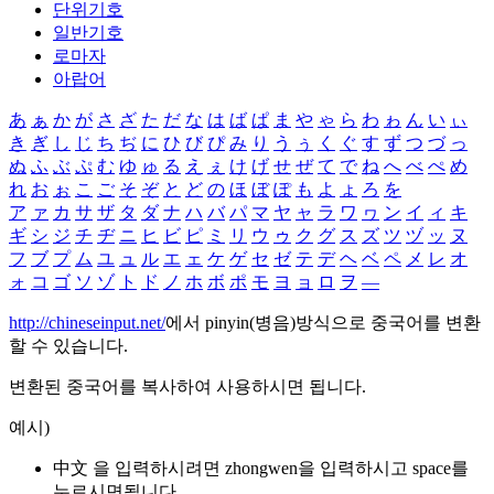
단위기호
일반기호
로마자
아랍어
あ
ぁ
か
が
さ
ざ
た
だ
な
は
ば
ぱ
ま
や
ゃ
ら
わ
ゎ
ん
い
ぃ
き
ぎ
し
じ
ち
ぢ
に
ひ
び
ぴ
み
り
う
ぅ
く
ぐ
す
ず
つ
づ
っ
ぬ
ふ
ぶ
ぷ
む
ゆ
ゅ
る
え
ぇ
け
げ
せ
ぜ
て
で
ね
へ
べ
ぺ
め
れ
お
ぉ
こ
ご
そ
ぞ
と
ど
の
ほ
ぼ
ぽ
も
よ
ょ
ろ
を
ア
ァ
カ
サ
ザ
タ
ダ
ナ
ハ
バ
パ
マ
ヤ
ャ
ラ
ワ
ヮ
ン
イ
ィ
キ
ギ
シ
ジ
チ
ヂ
ニ
ヒ
ビ
ピ
ミ
リ
ウ
ゥ
ク
グ
ス
ズ
ツ
ヅ
ッ
ヌ
フ
ブ
プ
ム
ユ
ュ
ル
エ
ェ
ケ
ゲ
セ
ゼ
テ
デ
ヘ
ベ
ペ
メ
レ
オ
ォ
コ
ゴ
ソ
ゾ
ト
ド
ノ
ホ
ボ
ポ
モ
ヨ
ョ
ロ
ヲ
―
http://chineseinput.net/
에서 pinyin(병음)방식으로 중국어를 변환
할 수 있습니다.
변환된 중국어를 복사하여 사용하시면 됩니다.
예시)
中文 을 입력하시려면
zhongwen
을 입력하시고 space를
누르시면됩니다.