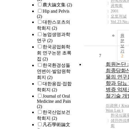
한국자동
農大論文集
(2)
공학회
Hip and Pelvis
2001
(2)
오토저널
대한스포츠의
Vol.23 No.
학회지
(2)
농업생명과학
원
연구
(2)
문
보
한국공업화학
기
회 연구논문 초록
7
2
집
(2)
회원논단 :
한국환경성돌
최종당화
연변이·발암원학
물의 연구
회지
(2)
향과 당뇨
대한용접·접합
병증 억제
학회지
(2)
절기술 개
Journal of Oral
Medicine and Pain
이광원
(
Kwa
(2)
Won
Lee
)
한국산업보건
한국식품
학회지
(2)
생안전성
凡石學術論文
회