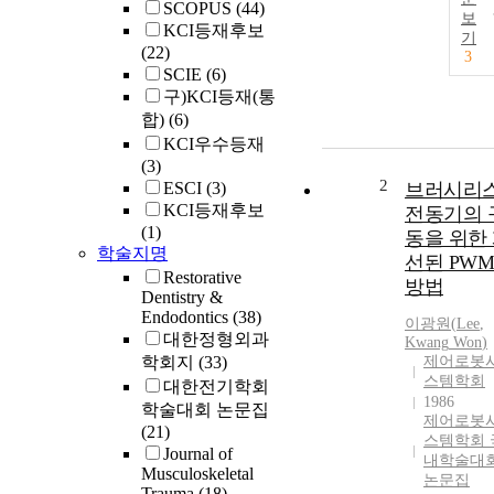
SCOPUS
(44)
보
KCI등재후보
기
(22)
3
SCIE
(6)
구)KCI등재(통
합)
(6)
KCI우수등재
(3)
2
ESCI
(3)
브러시리
KCI등재후보
전동기의 
(1)
동을 위한
학술지명
선된 PWM
Restorative
방법
Dentistry &
Endodontics
(38)
이광원
(
Lee
,
대한정형외과
Kwang
Won
)
학회지
(33)
제어로봇
스템학회
대한전기학회
1986
학술대회 논문집
제어로봇
(21)
스템학회 
Journal of
내학술대
Musculoskeletal
논문집
Trauma
(18)