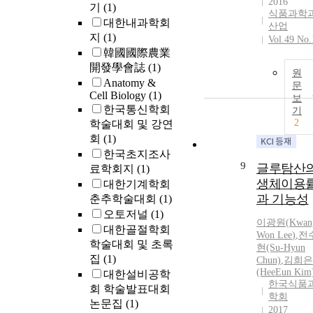
2016
기
(1)
식품과학
대한내과학회
산업
지
(1)
Vol.49 No.
韓國國際農業
開發學會誌
(1)
원
Anatomy &
문
Cell Biology
(1)
보
한국통신학회
기
2
학술대회 및 강연
회
(1)
한국초지조사
9
글루탐산
료학회지
(1)
생체이용
대한기계학회
과 기능성
춘추학술대회
(1)
오토저널
(1)
이광원
(
Kwan
대한골절학회
Won
Lee
)
,
전
학술대회 및 초록
현(Su-Hyun
집
(1)
Chun)
,
김희은
(HeeEun Kim
대한설비공학
한국식품
회 학술발표대회
학회
논문집
(1)
2017