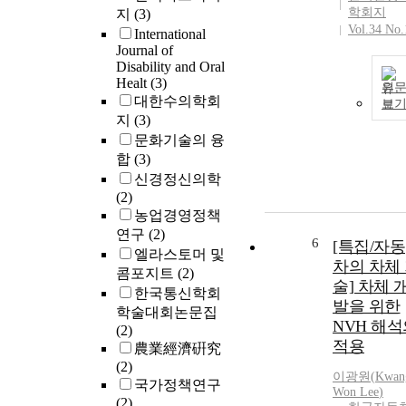
학회지
지
(3)
Vol.34 No.
International
Journal of
Disability and Oral
Healt
(3)
원
대한수의학회
보
지
(3)
문화기술의 융
합
(3)
신경정신의학
(2)
농업경영정책
연구
(2)
6
[특집/자동
엘라스토머 및
차의 차체
콤포지트
(2)
술] 차체 
한국통신학회
발을 위한
학술대회논문집
NVH 해석
(2)
적용
農業經濟硏究
(2)
이광원
(
Kwan
국가정책연구
Won
Lee
)
(2)