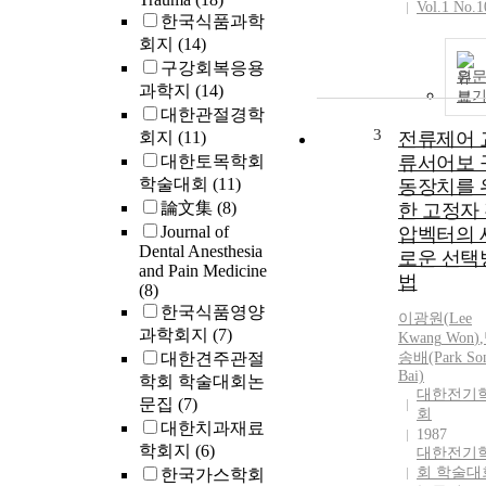
Vol.1 No.1
한국식품과학
회지
(14)
구강회복응용
원
과학지
(14)
보
대한관절경학
3
회지
(11)
전류제어 
대한토목학회
류서어보 
학술대회
(11)
동장치를 
論文集
(8)
한 고정자
Journal of
압벡터의 
Dental Anesthesia
로운 선택
and Pain Medicine
법
(8)
한국식품영양
이광원
(
Lee
과학회지
(7)
Kwang
Won
)
,
대한견주관절
송배(Park So
Bai)
학회 학술대회논
대한전기
문집
(7)
회
대한치과재료
1987
학회지
(6)
대한전기
회 학술대
한국가스학회