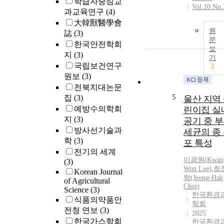
학습자중심교
Vol.10 No.
과교육연구
(4)
大韓獸醫學會
원
誌
(3)
문
한국안전학회
보
지
(3)
기
국립보건연구
2
원보
(3)
전북치대논문
5
집
(3)
울산 지역
예방수의학회
린이집 실
지
(3)
공기 중 
방사선기술과
세균의 종
학
(3)
포 특성
전기의 세계
이광원
(
Kwan
(3)
Won
Lee
)
,
최
Korean Journal
학(Jeong-Hak
of Agricultural
Choi)
Science
(3)
한국환경
식품의약품안
학회
전청 연보
(3)
2025
한국가스학회
한국환경