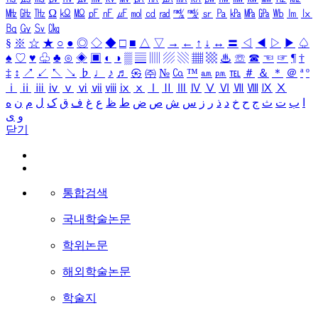
㎒
㎓
㎔
Ω
㏀
㏁
㎊
㎋
㎌
㏖
㏅
㎭
㎮
㎯
㏛
㎩
㎪
㎫
㎬
㏝
㏐
㏓
㏃
㏉
㏜
㏆
§
※
☆
★
○
●
◎
◇
◆
□
■
△
▽
→
←
↑
↓
↔
〓
◁
◀
▷
▶
♤
♠
♡
♥
♧
♣
⊙
◈
▣
◐
◑
▒
▤
▥
▨
▧
▦
▩
♨
☏
☎
☜
☞
¶
†
‡
↕
↗
↙
↖
↘
♭
♩
♪
♬
㉿
㈜
№
㏇
™
㏂
㏘
℡
＃
＆
＊
＠
ª
º
ⅰ
ⅱ
ⅲ
ⅳ
ⅴ
ⅵ
ⅶ
ⅷ
ⅸ
ⅹ
Ⅰ
Ⅱ
Ⅲ
Ⅳ
Ⅴ
Ⅵ
Ⅶ
Ⅷ
Ⅸ
Ⅹ
ا
ب
ت
ث
ج
ح
خ
د
ذ
ر
ز
س
ش
ص
ض
ط
ظ
ع
غ
ف
ق
ک
ل
م
ن
ه
و
ی
닫기
통합검색
국내학술논문
학위논문
해외학술논문
학술지