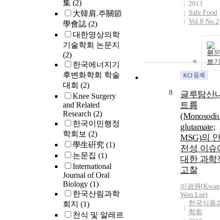
集
(2)
2013
Safe Food
大韓肩.주關節
Vol.8 No.2
學會誌
(2)
대한영상의학
기술학회 논문지
원
(2)
보
한국에너지기
후변화학회 학술
대회
(2)
8
글루탐산
Knee Surgery
트륨
and Related
Research
(2)
(Monosodi
한국이민행정
glutamate;
학회보
(2)
MSG)의 
學生硏究
(1)
전성 이슈
논문집
(1)
대한 과학
International
고찰
Journal of Oral
Biology
(1)
이광원
(
Kwan
한국산림과학
Won
Lee
)
한국식품
회지
(1)
학회
천식 및 알레르