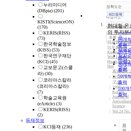
누리미디어
정확도순
(DBpia)
(201)
내림차순
정확
KISTI(ScienceON)
1
순
현대화 온
(170)
10개씩 출력
내림
인기
의 투자분
KERIS(RISS)
순
조회
(73)
10개
이광원
,
임재
연도
한국학술정보
출력
이두희
,
Lee
,
제목
(KISS)
(53)
20개
Kwang
-
한국연구재단
저자
Won
,
Lim, Jae
출력
(KCI)
(45)
Hwan
,
발행
Lee
, D
30개
Hee
교보문고(스콜
관순
출력
충남대학
라)
(30)
50개
농업과학
코리아스칼라
구소
출력
(코리아스칼라)
1997
100개
(7)
Korean
출력
Journal of
학술교육원
Agricultura
(eArticle)
(3)
Science
KERIS(RISS)
Vol.24 No.
(2)
등재정보
원
KCI등재
(236)
문