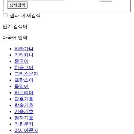
상세검색
결과 내 재검색
인기 검색어
다국어 입력
히라가나
가타카나
중국어
한글고어
그리스문자
프랑스어
독일어
히브리어
괄호기호
학술기호
기술기호
첨자기호
라틴문자
러시아문자