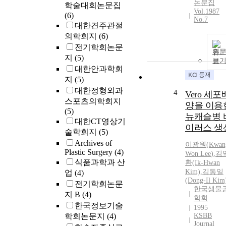
논문집
학술대회논문집
Vol.1987
(6)
No.7
대한견주관절
의학회지
(6)
전기학회논문
원
지
(5)
보
대한안과학회
지
(5)
대한정형외과
4
Vero 세포
스포츠의학회지
양을 이용
(5)
뉴캐슬병 
대한CT영상기
이러스 생
술학회지
(5)
Archives of
이광원
(
Kwan
Plastic Surgery
(4)
Won
Lee
)
,
김
식품과학과 산
환(Ik-Hwan
Kim)
,
김동일
업
(4)
(Dong-Il Kim
전기학회논문
한국생물
지 B
(4)
학회
한국정보기술
1995
학회논문지
(4)
KSBB
Journal