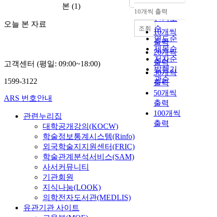
본
(1)
순
10개씩 출력
내림차순
인기도
오늘 본 자료
순
조회
10개씩
연도순
출력
제목순
20개씩
저자순
출력
고객센터 (평일: 09:00~18:00)
발행기
30개씩
관순
1599-3122
출력
50개씩
ARS 번호안내
출력
100개씩
관련누리집
출력
대학공개강의(KOCW)
학술정보통계시스템(Rinfo)
외국학술지지원센터(FRIC)
학술관계분석서비스(SAM)
사서커뮤니티
기관회원
지식나눔(LOOK)
의학전자도서관(MEDLIS)
유관기관 사이트