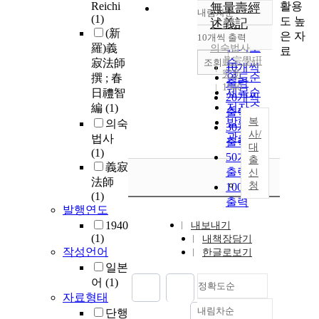
활용
Reichi
無量壽經
내림차순
정확도
(1)
도 높
述義記
순
(新
은 자
10개씩 출력
내림차순
인기도
羅)義
의숙법사
료
眞宗學硏
순
조회
寂法師
10개씩
究所
연도순
撰 ; 春
출력
1940
제목순
日禮智
20개씩
저자순
編
(1)
출력
발행기
복
의숙
30개씩
사/
관순
법사
출력
대
(1)
50개씩
출
義寂
출력
신
法師
청
100개씩
(1)
출력
발행연도
1940
내보내기
(1)
내책장담기
작성언어
한글로보기
일본
어
(1)
정확도순
자료형태
내림차순
단행
정확도