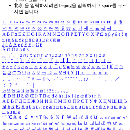
北京 을 입력하시려면
beijing
을 입력하시고 space를 누르
시면 됩니다.
ㅥ
ㅦ
ㅧ
ㅨ
ㅩ
ㅪ
ㅫ
ㅬ
ㅭ
ㅮ
ㅯ
ㅰ
ㅱ
ㅲ
ㅳ
ㅴ
ㅵ
ㅶ
ㅷ
ㅸ
ㅹ
ㅺ
ㅻ
ㅼ
ㅽ
ㅾ
ㅿ
ㆀ
ㆁ
ㆂ
ㆃ
ㆄ
ㆅ
ㆆ
ㆇ
ㆈ
ㆉ
ㆊ
ㆋ
ㆌ
ㆍ
ㆎ
Α
Β
Γ
Δ
Ε
Ζ
Η
Θ
Ι
Κ
Λ
Μ
Ν
Ξ
Ο
Π
Ρ
Σ
Τ
Υ
Φ
Χ
Ψ
Ω
α
β
γ
δ
ε
ζ
η
θ
ι
κ
λ
μ
ν
ξ
ο
π
ρ
σ
τ
υ
φ
χ
ψ
ω
á
à
Á
À
é
è
É
È
ç
Ç
ê
Ä
Ö
Ü
ä
ö
ü
ß
ְ
ֳ
ֲ
ֱ
ָ
ַ
ֵ
ֶ
ִ
ֹ
ּ
ֻ
ׂ
ׁ
ּ
ב
ה
נ
מ
צ
ת
ץ
ש
ד
ג
כ
ע
י
ח
ל
ך
ף
ק
ר
א
ט
ו
ן
ם
פ
‘
’
“
”
〔
〕
〈
〉
「
」
『
』
【
】
＂
（
）
［
］
｛
｝
±
×
÷
≠
≤
≥
∞
∴
♂
♀
∠
⊥
⌒
∂
∇
≡
≒
≪
≫
√
∽
∝
∵
∫
∬
∈
∋
⊆
⊇
⊂
⊃
∪
∩
∧
∨
￢
⇒
⇔
∀
∃
∮
∑
∏
＋
－
＜
＝
＞
、
。
·
‥
…
¨
〃
―
∥
＼
∼
´
～
ˇ
˘
˝
˚
˙
¸
˛
¡
¿
ː
！
＇
，
．
／
：
；
？
＾
＿
｀
｜
½
⅓
⅔
¼
¾
⅛
⅜
⅝
⅞
¹
²
³
⁴
ⁿ
₁
₂
₃
₄
Æ
Ð
Ħ
Ĳ
Ł
Ø
Œ
Þ
Ŧ
Ŋ
æ
đ
ð
ħ
ı
ĳ
ĸ
ŀ
ł
ø
œ
ß
þ
ŧ
ŋ
ŉ
А
Б
В
Г
Д
Е
Ё
Ж
З
И
Й
К
Л
М
Н
О
П
Р
С
Т
У
Ф
Х
Ц
Ч
Ш
Щ
Ъ
Ы
Ь
Э
Ю
Я
а
б
в
г
д
е
ё
ж
з
и
й
к
л
м
н
о
п
р
с
т
у
ф
х
ц
ч
ш
щ
ъ
ы
ь
э
ю
я
′
″
℃
Å
￠
￡
￥
¤
℉
‰
＄
％
Ｆ
￦
㎕
㎖
㎗
ℓ
㎘
㏄
㎣
㎤
㎥
㎦
㎙
㎚
㎛
㎜
㎝
㎞
㎟
㎠
㎡
㎢
㏊
㎍
㎎
㎏
㏏
㎈
㎉
㏈
㎧
㎨
㎰
㎱
㎲
㎳
㎴
㎵
㎶
㎷
㎸
㎹
㎀
㎁
㎂
㎃
㎄
㎺
㎻
㎽
㎾
㎿
㎐
㎑