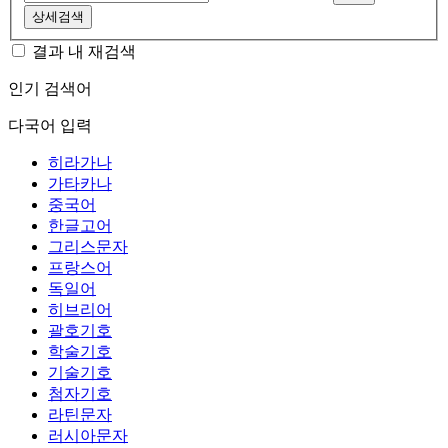
상세검색
결과 내 재검색
인기 검색어
다국어 입력
히라가나
가타카나
중국어
한글고어
그리스문자
프랑스어
독일어
히브리어
괄호기호
학술기호
기술기호
첨자기호
라틴문자
러시아문자