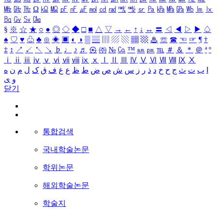
㎒
㎓
㎔
Ω
㏀
㏁
㎊
㎋
㎌
㏖
㏅
㎭
㎮
㎯
㏛
㎩
㎪
㎫
㎬
㏝
㏐
㏓
㏃
㏉
㏜
㏆
§
※
☆
★
○
●
◎
◇
◆
□
■
△
▽
→
←
↑
↓
↔
〓
◁
◀
▷
▶
♤
♠
♡
♥
♧
♣
⊙
◈
▣
◐
◑
▒
▤
▥
▨
▧
▦
▩
♨
☏
☎
☜
☞
¶
†
‡
↕
↗
↙
↖
↘
♭
♩
♪
♬
㉿
㈜
№
㏇
™
㏂
㏘
℡
＃
＆
＊
＠
ª
º
ⅰ
ⅱ
ⅲ
ⅳ
ⅴ
ⅵ
ⅶ
ⅷ
ⅸ
ⅹ
Ⅰ
Ⅱ
Ⅲ
Ⅳ
Ⅴ
Ⅵ
Ⅶ
Ⅷ
Ⅸ
Ⅹ
ا
ب
ت
ث
ج
ح
خ
د
ذ
ر
ز
س
ش
ص
ض
ط
ظ
ع
غ
ف
ق
ک
ل
م
ن
ه
و
ی
닫기
통합검색
국내학술논문
학위논문
해외학술논문
학술지