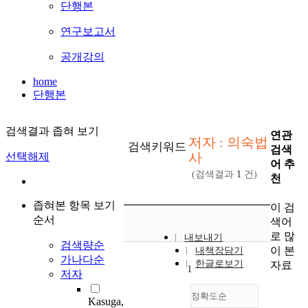
단행본
연구보고서
공개강의
home
단행본
검색결과 좁혀 보기
연관
저자 : 의숙법
검색키워드
검색
사
선택해제
어 추
(검색결과
1
건)
천
좁혀본 항목 보기
이 검
순서
색어
로 많
내보내기
검색량순
이 본
내책장담기
가나다순
한글로보기
자료
1
저자
정확도순
Kasuga,