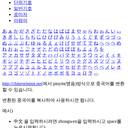
단위기호
일반기호
로마자
아랍어
あ
ぁ
か
が
さ
ざ
た
だ
な
は
ば
ぱ
ま
や
ゃ
ら
わ
ゎ
ん
い
ぃ
き
ぎ
し
じ
ち
ぢ
に
ひ
び
ぴ
み
り
う
ぅ
く
ぐ
す
ず
つ
づ
っ
ぬ
ふ
ぶ
ぷ
む
ゆ
ゅ
る
え
ぇ
け
げ
せ
ぜ
て
で
ね
へ
べ
ぺ
め
れ
お
ぉ
こ
ご
そ
ぞ
と
ど
の
ほ
ぼ
ぽ
も
よ
ょ
ろ
を
ア
ァ
カ
サ
ザ
タ
ダ
ナ
ハ
バ
パ
マ
ヤ
ャ
ラ
ワ
ヮ
ン
イ
ィ
キ
ギ
シ
ジ
チ
ヂ
ニ
ヒ
ビ
ピ
ミ
リ
ウ
ゥ
ク
グ
ス
ズ
ツ
ヅ
ッ
ヌ
フ
ブ
プ
ム
ユ
ュ
ル
エ
ェ
ケ
ゲ
セ
ゼ
テ
デ
ヘ
ベ
ペ
メ
レ
オ
ォ
コ
ゴ
ソ
ゾ
ト
ド
ノ
ホ
ボ
ポ
モ
ヨ
ョ
ロ
ヲ
―
http://chineseinput.net/
에서 pinyin(병음)방식으로 중국어를 변환
할 수 있습니다.
변환된 중국어를 복사하여 사용하시면 됩니다.
예시)
中文 을 입력하시려면
zhongwen
을 입력하시고 space를
누르시면됩니다.