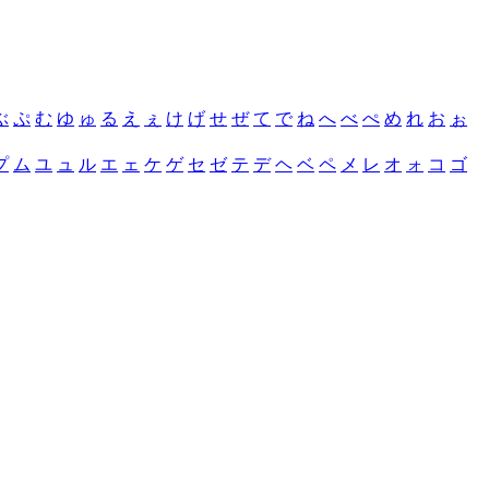
ぶ
ぷ
む
ゆ
ゅ
る
え
ぇ
け
げ
せ
ぜ
て
で
ね
へ
べ
ぺ
め
れ
お
ぉ
プ
ム
ユ
ュ
ル
エ
ェ
ケ
ゲ
セ
ゼ
テ
デ
ヘ
ベ
ペ
メ
レ
オ
ォ
コ
ゴ