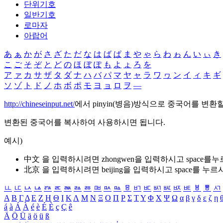
단위기호
일반기호
로마자
아랍어
あ
ぁ
か
が
さ
ざ
た
だ
な
は
ば
ぱ
ま
や
ゃ
ら
わ
ゎ
ん
い
ぃ
き
こ
ご
そ
ぞ
と
ど
の
ほ
ぼ
ぽ
も
よ
ょ
ろ
を
ア
ァ
カ
サ
ザ
タ
ダ
ナ
ハ
バ
パ
マ
ヤ
ャ
ラ
ワ
ヮ
ン
イ
ィ
キ
ギ
ソ
ゾ
ト
ド
ノ
ホ
ボ
ポ
モ
ヨ
ョ
ロ
ヲ
―
http://chineseinput.net/
에서 pinyin(병음)방식으로 중국어를 변환
변환된 중국어를 복사하여 사용하시면 됩니다.
예시)
中文 을 입력하시려면
zhongwen
을 입력하시고 space를
北京 을 입력하시려면
beijing
을 입력하시고 space를 누르
ㅥ
ㅦ
ㅧ
ㅨ
ㅩ
ㅪ
ㅫ
ㅬ
ㅭ
ㅮ
ㅯ
ㅰ
ㅱ
ㅲ
ㅳ
ㅴ
ㅵ
ㅶ
ㅷ
ㅸ
ㅹ
ㅺ
Α
Β
Γ
Δ
Ε
Ζ
Η
Θ
Ι
Κ
Λ
Μ
Ν
Ξ
Ο
Π
Ρ
Σ
Τ
Υ
Φ
Χ
Ψ
Ω
α
β
γ
δ
ε
ζ
η
á
à
Á
À
é
è
É
È
ç
Ç
ê
Ä
Ö
Ü
ä
ö
ü
ß