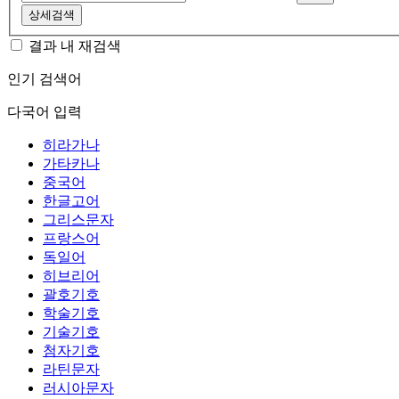
상세검색
결과 내 재검색
인기 검색어
다국어 입력
히라가나
가타카나
중국어
한글고어
그리스문자
프랑스어
독일어
히브리어
괄호기호
학술기호
기술기호
첨자기호
라틴문자
러시아문자