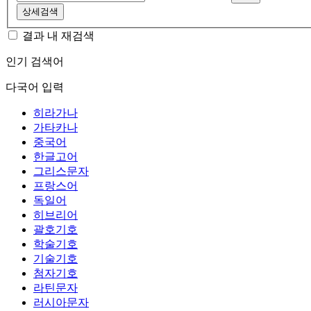
상세검색
결과 내 재검색
인기 검색어
다국어 입력
히라가나
가타카나
중국어
한글고어
그리스문자
프랑스어
독일어
히브리어
괄호기호
학술기호
기술기호
첨자기호
라틴문자
러시아문자