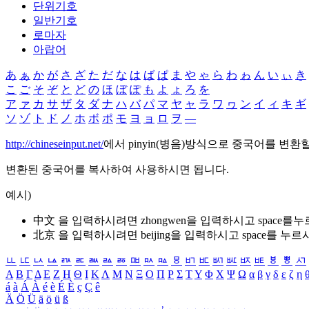
단위기호
일반기호
로마자
아랍어
あ
ぁ
か
が
さ
ざ
た
だ
な
は
ば
ぱ
ま
や
ゃ
ら
わ
ゎ
ん
い
ぃ
き
こ
ご
そ
ぞ
と
ど
の
ほ
ぼ
ぽ
も
よ
ょ
ろ
を
ア
ァ
カ
サ
ザ
タ
ダ
ナ
ハ
バ
パ
マ
ヤ
ャ
ラ
ワ
ヮ
ン
イ
ィ
キ
ギ
ソ
ゾ
ト
ド
ノ
ホ
ボ
ポ
モ
ヨ
ョ
ロ
ヲ
―
http://chineseinput.net/
에서 pinyin(병음)방식으로 중국어를 변환
변환된 중국어를 복사하여 사용하시면 됩니다.
예시)
中文 을 입력하시려면
zhongwen
을 입력하시고 space를
北京 을 입력하시려면
beijing
을 입력하시고 space를 누르
ㅥ
ㅦ
ㅧ
ㅨ
ㅩ
ㅪ
ㅫ
ㅬ
ㅭ
ㅮ
ㅯ
ㅰ
ㅱ
ㅲ
ㅳ
ㅴ
ㅵ
ㅶ
ㅷ
ㅸ
ㅹ
ㅺ
Α
Β
Γ
Δ
Ε
Ζ
Η
Θ
Ι
Κ
Λ
Μ
Ν
Ξ
Ο
Π
Ρ
Σ
Τ
Υ
Φ
Χ
Ψ
Ω
α
β
γ
δ
ε
ζ
η
á
à
Á
À
é
è
É
È
ç
Ç
ê
Ä
Ö
Ü
ä
ö
ü
ß