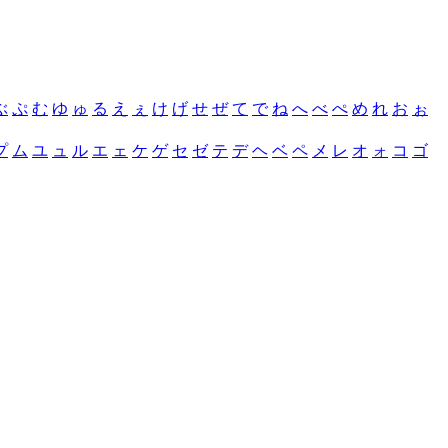
ぶ
ぷ
む
ゆ
ゅ
る
え
ぇ
け
げ
せ
ぜ
て
で
ね
へ
べ
ぺ
め
れ
お
ぉ
プ
ム
ユ
ュ
ル
エ
ェ
ケ
ゲ
セ
ゼ
テ
デ
ヘ
ベ
ペ
メ
レ
オ
ォ
コ
ゴ