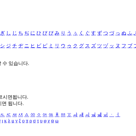
ぎ
し
じ
ち
ぢ
に
ひ
び
ぴ
み
り
う
ぅ
く
ぐ
す
ず
つ
づ
っ
ぬ
ふ
シ
ジ
チ
ヂ
ニ
ヒ
ビ
ピ
ミ
リ
ウ
ゥ
ク
グ
ス
ズ
ツ
ヅ
ッ
ヌ
フ
ブ
할 수 있습니다.
누르시면됩니다.
시면 됩니다.
ㅻ
ㅼ
ㅽ
ㅾ
ㅿ
ㆀ
ㆁ
ㆂ
ㆃ
ㆄ
ㆅ
ㆆ
ㆇ
ㆈ
ㆉ
ㆊ
ㆋ
ㆌ
ㆍ
ㆎ
θ
ι
κ
λ
μ
ν
ξ
ο
π
ρ
σ
τ
υ
φ
χ
ψ
ω