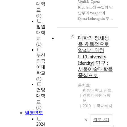
2.94×10^(5)로 약 3.2
Verdi의 Opera
계
대학
배 커서 좋은 분리능을
Rigoletto와 독일의 낭
에
교
보였다. 40종 농약의
만주의 Wagner의
대
(1)
동시 분리를 위한 액체
Opera Lohengnin 두
해
상으로는 HP-5
작품을 비교 분석 연구
검
창원
capillary column 보다
함에 있어 全體的인 요
증
대학
HP-1 capillary column
점을 기술하고저 한다.
하
6
대학의 정체성
교
이 효과적이었다. GC
음악( operascore ) 을
고
을 효율적으로
(1)
에 시료 주입할 때
위주로 하여 분석함에
,
알리기 위한
split mode 보다
앞서 19세기 이태리와
이
부산
U.I(University
splitless mode를 사용
독일의 오페라의 형태,
들
외국
Identity) 연구 :
하는게 검출한계를 내
그당시 유명하게 활동
의
어대
릴 수 있으며 splitless
서울예술대학을
하던 작곡자들과 그들
관
학교
mode의 splitless liner
중심으로
의 작품 또 그들dl 각
계
(1)
보다 single-taper liner
기 Verdi와 Wagner 에
에
윤치호
을 사용했을 때 검출한
게 끼친 영향등을 살펴
서
건양
한양대학교 산업
계를 내릴 수 있었다.
보고 기술 하였고 硏究
소
대학
경영디자인대학
내부표준물로서
결과 음악 形式은 비슷
명
원
교
triphenylphosphate와
한 면을 보여 주고 있
의
2010
국내석사
(1)
2,4-dichlorenitro-
어 각막 마다 장에 이
식
발행연도
benzene을 사용하여
르기 까지 반주의
의
토마토 시료의 농도를
원문보기
Leitmotiv나 노래에까
조
2024
구했으며 분석할 때 마
지 說明기술 하였다.
절