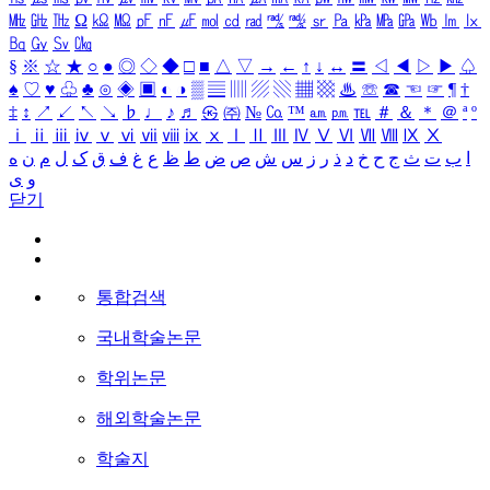
㎒
㎓
㎔
Ω
㏀
㏁
㎊
㎋
㎌
㏖
㏅
㎭
㎮
㎯
㏛
㎩
㎪
㎫
㎬
㏝
㏐
㏓
㏃
㏉
㏜
㏆
§
※
☆
★
○
●
◎
◇
◆
□
■
△
▽
→
←
↑
↓
↔
〓
◁
◀
▷
▶
♤
♠
♡
♥
♧
♣
⊙
◈
▣
◐
◑
▒
▤
▥
▨
▧
▦
▩
♨
☏
☎
☜
☞
¶
†
‡
↕
↗
↙
↖
↘
♭
♩
♪
♬
㉿
㈜
№
㏇
™
㏂
㏘
℡
＃
＆
＊
＠
ª
º
ⅰ
ⅱ
ⅲ
ⅳ
ⅴ
ⅵ
ⅶ
ⅷ
ⅸ
ⅹ
Ⅰ
Ⅱ
Ⅲ
Ⅳ
Ⅴ
Ⅵ
Ⅶ
Ⅷ
Ⅸ
Ⅹ
ا
ب
ت
ث
ج
ح
خ
د
ذ
ر
ز
س
ش
ص
ض
ط
ظ
ع
غ
ف
ق
ک
ل
م
ن
ه
و
ی
닫기
통합검색
국내학술논문
학위논문
해외학술논문
학술지