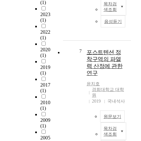
(1)
목차검
다 달라질 수 있는 기
특히 두 오페라의 공통
효
사
색조회
기적 오차를 보정할 수
점은 Number opera에
과
회
2023
있었다. 병열 ECD와
서 벗어나, Recitativo,
에
환
(1)
음성듣기
NPD를 사용하여 농약
Aria, 중창, 합창등의
대
경
의 화학구조별로 검출
개별적인 곡으로 나뉘
해
의
2022
하였고 병열 ECD와
지 않고 연속적으로 흐
검
전
(1)
NPD system를 사용함
르는 음악의 형태를 취
증
반
으로 1회의 시료 분석
2020
한점 등과 Verdi 는
하
적
7
포스트텐션 정
과정을 통해 40종 농
(1)
Rigoletto 이전에 사용
였
변
착구역의 파열
약을 동시에 분석이 수
하지 않던 Leitmotiv를
다
화
력 산정에 관한
2019
행됨으로 분석 시간을
사용한점, 작품 속의
.
로
연구
(1)
줄일 수 있었으며 11
저주의 동기가 Verdi는
인
종 농약의 동시 검출이
C minor 인 반면,
연
해
윤치호
2017
가능하여 각 농약 별
Wagner는 f# minor 를
구
대
경희대학교 대학
(1)
감응비를 구해서 보다
사용한점이 특이 하다.
자
학
원
신빙성있는 정성 분석
끝으로 이들이 지닌 실
는
의
2019
국내석사
2010
방법에 활용할 수 있었
력에서 모방은 없다.
2
교
(1)
다. 개발한 분석법에
손처도 동시대 거장들
0
육
원문보기
의해 40종의 농약
로서 새로운 창작에 새
1
환
2009
0.3∼5.0㎍을 토마토
기법을 높이 평가 한
6
경
(1)
목차검
시료에 첨가한 다음,
P
다. There are two
년
이
색조회
40종 농약의 회수율은
r
2005
remarkable tendencies
3
급