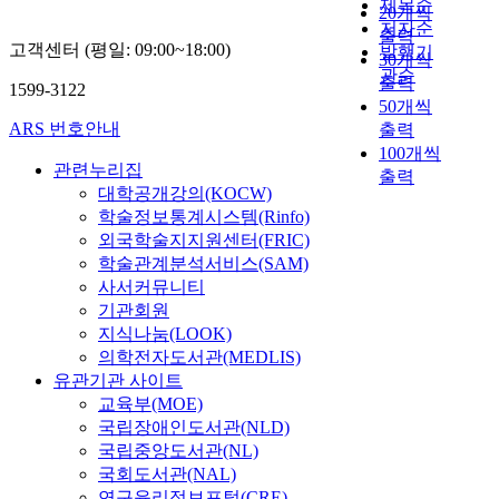
e
제목순
upon the color of
대
,
f
20개씩
s
저자순
Harmony and
상
대
r
출력
s
고객센터 (평일: 09:00~18:00)
Orchestra to express
발행기
으
학
o
30개씩
e
dramatic situation. His
로
들
m
관순
출력
1599-3122
d
harmony is very
는
의
C
50개씩
”
chromatic after it
총
상
u
ARS 번호안내
출력
b
played a role linking
4
호
S
100개씩
y
in the atonal music. He
5
경
O
관련누리집
출력
b
tried to show beautiful
0
쟁
₄
대학공개강의(KOCW)
e
balance of drama and
부
이
b
학술정보통계시스템(Rinfo)
i
music and right
를
심
y
외국학술지지원센터(FRIC)
n
combination against
배
화
a
학술관계분석서비스(SAM)
g
previous operas sang
포
되
w
사서커뮤니티
p
songs mostly and
하
어
e
기관회원
l
added to actions. He
여
학
t
지식나눔(LOOK)
a
called it "Music
4
생
c
의학전자도서관(MEDLIS)
c
Drama" and developed
3
유
h
유관기관 사이트
e
it a composite art.
4
치
e
교육부(MOE)
d
Therefore the operas of
부
를
m
u
국립장애인도서관(NLD)
Wagner diminished the
를
위
i
n
국립중앙도서관(NL)
sections that was
회
한
c
d
국회도서관(NAL)
distinguished from an
수
치
a
e
연구윤리정보포털(CRE)
act music, they Keeped
하
열
l