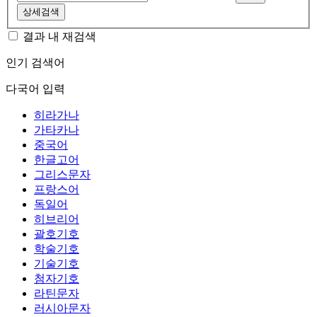
상세검색
결과 내 재검색
인기 검색어
다국어 입력
히라가나
가타카나
중국어
한글고어
그리스문자
프랑스어
독일어
히브리어
괄호기호
학술기호
기술기호
첨자기호
라틴문자
러시아문자