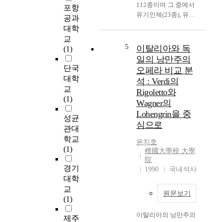
112종이며 그 중에서
인
포항
유기인제(23종), 유기
-
공과
염소제(14종), 카바메
환
대학
이트제(3종)의 40종 농
경
교
약은 각각 다성분 동시
5
적
이탈리아와 독
(1)
분석법으로 정성과 정
합
일의 낭만주의
량을 한다. 본 연구는
성
단국
오페라 비교 분
다성분 동시 분석법에
,
대학
석 : Verdi의
의해 40종 농약을 대
직
교
Rigoletto와
상으로 정성법과 정량
무
(1)
Wagner의
법을 확립하는데 연구
스
Lohengrin을 중
의 목적이 있다. GC에
트
성균
서 동일한 정지상의 두
심으로
레
관대
capillary columns에서
스
학교
윤치호
이론단수는 BHC에서
,
(1)
檀國大學校 大學
30m×0.32㎜ i.d.×0.25
이
院
㎛ crosslinked 5%
직
경기
1990
국내석사
phenyl silicone에서는
의
대학
9.12×10^(4)이고
도
교
25m×0.20㎜ i.d.×0.11
원문보기
간
(1)
㎛ crosslinked 5%
의
phenyl silicone에서는
이탈리아의 낭만주의
관
제주