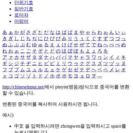
단위기호
일반기호
로마자
아랍어
あ
ぁ
か
が
さ
ざ
た
だ
な
は
ば
ぱ
ま
や
ゃ
ら
わ
ゎ
ん
い
ぃ
き
ぎ
し
じ
ち
ぢ
に
ひ
び
ぴ
み
り
う
ぅ
く
ぐ
す
ず
つ
づ
っ
ぬ
ふ
ぶ
ぷ
む
ゆ
ゅ
る
え
ぇ
け
げ
せ
ぜ
て
で
ね
へ
べ
ぺ
め
れ
お
ぉ
こ
ご
そ
ぞ
と
ど
の
ほ
ぼ
ぽ
も
よ
ょ
ろ
を
ア
ァ
カ
サ
ザ
タ
ダ
ナ
ハ
バ
パ
マ
ヤ
ャ
ラ
ワ
ヮ
ン
イ
ィ
キ
ギ
シ
ジ
チ
ヂ
ニ
ヒ
ビ
ピ
ミ
リ
ウ
ゥ
ク
グ
ス
ズ
ツ
ヅ
ッ
ヌ
フ
ブ
プ
ム
ユ
ュ
ル
エ
ェ
ケ
ゲ
セ
ゼ
テ
デ
ヘ
ベ
ペ
メ
レ
オ
ォ
コ
ゴ
ソ
ゾ
ト
ド
ノ
ホ
ボ
ポ
モ
ヨ
ョ
ロ
ヲ
―
http://chineseinput.net/
에서 pinyin(병음)방식으로 중국어를 변환
할 수 있습니다.
변환된 중국어를 복사하여 사용하시면 됩니다.
예시)
中文 을 입력하시려면
zhongwen
을 입력하시고 space를
누르시면됩니다.