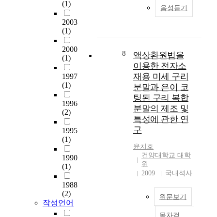
거의 70%이상을 얻을
e
(1)
in the 19th century
월
변
음성듣기
수 있으며 15%이하의
s
Romanticism opera.
부
하
2003
상대 표준 편차를 얻을
t
One is Italian opera in
터
고
(1)
수 있었고 검출양 범위
r
which Giuseppe
2
있
는 4∼230ng이었다. 식
e
Verdiplayed a key role,
0
다
2000
품공전 중 토마토에서
s
8
the other is Germanic
1
.
액상환원법을
(1)
의 허용한계치가
s
opera in which Wilhlm
6
저
이용한 전자소
0.05∼10.0ppm에 비해
e
Richard Wagner
년
출
재용 미세 구리
1997
본 분석법의 첨가량는
d
played an important
7
산
(1)
분말과 은이 코
0.01∼0.78ppm으로 허
c
role. They worked in
월
,
팅된 구리 복합
용한계치의 약 1/4까
o
commonly moral
까
고
1996
분말의 제조 및
지 분석이 가능함을 실
n
world, Romantidism,
지
령
(2)
특성에 관한 연
재로 확인하였다. The
c
but their musical world
설
화
simultaneous
구
r
1995
is very contraty as the
문
,
analytical method of
e
(1)
great artiests of
조
취
윤치호
multi-residue
t
Romantic opera in
사
업
건양대학교 대학
1990
pesticides added in
e
Italy and German. The
를
난
원
(1)
tomato sample was
i
purpose for this thesis
실
으
2009
국내석사
established by Gas
s
is that I will compare
시
로
1988
Chromatography using
a
and analyze Rigoletto.
하
대
(2)
dual electron capture
f
원문보기
Lohengrin which are
였
표
작성언어
detector and nitrogen-
o
their masterpieces so
다
되
목차검
phosphorus detector.
r