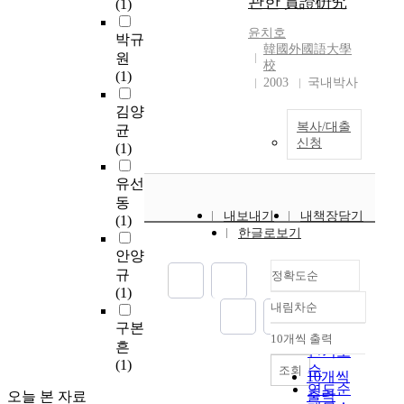
관한 實證硏究
(1)
method of Korean
r
were abundeunt in
회
비
c
Food Codex, in which
u
vocal the beauty of
수
율
i
윤치호
박규
40 pesticides is
c
melody. And dramatic
하
도
n
韓國外國語大學
원
separately analyzed by
t
校
feelings were deeply
여
현
g
(1)
class pesticide each
i
2003
국내박사
expressed, too.
,
저
u
other. The proposed
o
choosing a hero of an
약
히
l
김양
analytical method is
n
opera, he had often
7
낮
t
복사/대출
균
rapid and single for the
w
used the Baritone that
6
아
r
신청
(1)
determination of 40
h
has the the widest
%
지
a
pesticides in tomato.
i
power of expression of
의
고
-
유선
By column extraction
c
man. On the other
회
있
f
동
method of 40
h
hand, the operas of
수
는
i
내보내기
내책장담기
(1)
pesticides, further
i
Wagner were symbolic
율
추
n
한글로보기
clean-up is no
s
somewhat. Most of
을
세
e
안양
necessary for Gas
“
them were based on
보
이
C
규
정확도순
chromatographic
p
legends or myths so
였
다
u
(1)
measure using dual
r
characters and events
다
.
p
내림차순
정확도
electron capture
e
got entangled by
.
이
o
구본
순
detector and nitrogen
-
fortune under the
간
러
w
10개씩 출력
내림차순
흔
인기도
phosphorus detector.
s
supernatural
호
한
d
(1)
순
t
조회
background. He
사
결
e
10개씩
r
연도순
entirely depended
를
과
r
출력
오늘 본 자료