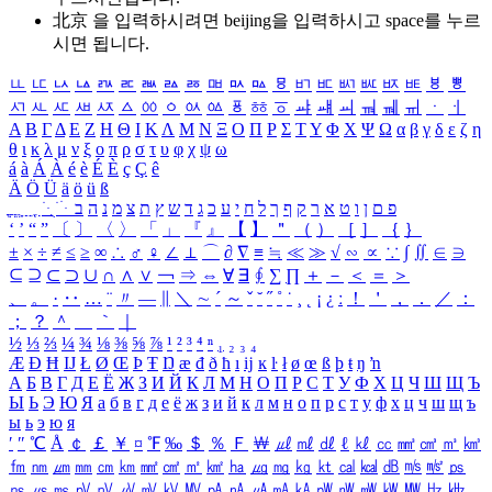
北京 을 입력하시려면
beijing
을 입력하시고 space를 누르
시면 됩니다.
ㅥ
ㅦ
ㅧ
ㅨ
ㅩ
ㅪ
ㅫ
ㅬ
ㅭ
ㅮ
ㅯ
ㅰ
ㅱ
ㅲ
ㅳ
ㅴ
ㅵ
ㅶ
ㅷ
ㅸ
ㅹ
ㅺ
ㅻ
ㅼ
ㅽ
ㅾ
ㅿ
ㆀ
ㆁ
ㆂ
ㆃ
ㆄ
ㆅ
ㆆ
ㆇ
ㆈ
ㆉ
ㆊ
ㆋ
ㆌ
ㆍ
ㆎ
Α
Β
Γ
Δ
Ε
Ζ
Η
Θ
Ι
Κ
Λ
Μ
Ν
Ξ
Ο
Π
Ρ
Σ
Τ
Υ
Φ
Χ
Ψ
Ω
α
β
γ
δ
ε
ζ
η
θ
ι
κ
λ
μ
ν
ξ
ο
π
ρ
σ
τ
υ
φ
χ
ψ
ω
á
à
Á
À
é
è
É
È
ç
Ç
ê
Ä
Ö
Ü
ä
ö
ü
ß
ְ
ֳ
ֲ
ֱ
ָ
ַ
ֵ
ֶ
ִ
ֹ
ּ
ֻ
ׂ
ׁ
ּ
ב
ה
נ
מ
צ
ת
ץ
ש
ד
ג
כ
ע
י
ח
ל
ך
ף
ק
ר
א
ט
ו
ן
ם
פ
‘
’
“
”
〔
〕
〈
〉
「
」
『
』
【
】
＂
（
）
［
］
｛
｝
±
×
÷
≠
≤
≥
∞
∴
♂
♀
∠
⊥
⌒
∂
∇
≡
≒
≪
≫
√
∽
∝
∵
∫
∬
∈
∋
⊆
⊇
⊂
⊃
∪
∩
∧
∨
￢
⇒
⇔
∀
∃
∮
∑
∏
＋
－
＜
＝
＞
、
。
·
‥
…
¨
〃
―
∥
＼
∼
´
～
ˇ
˘
˝
˚
˙
¸
˛
¡
¿
ː
！
＇
，
．
／
：
；
？
＾
＿
｀
｜
½
⅓
⅔
¼
¾
⅛
⅜
⅝
⅞
¹
²
³
⁴
ⁿ
₁
₂
₃
₄
Æ
Ð
Ħ
Ĳ
Ł
Ø
Œ
Þ
Ŧ
Ŋ
æ
đ
ð
ħ
ı
ĳ
ĸ
ŀ
ł
ø
œ
ß
þ
ŧ
ŋ
ŉ
А
Б
В
Г
Д
Е
Ё
Ж
З
И
Й
К
Л
М
Н
О
П
Р
С
Т
У
Ф
Х
Ц
Ч
Ш
Щ
Ъ
Ы
Ь
Э
Ю
Я
а
б
в
г
д
е
ё
ж
з
и
й
к
л
м
н
о
п
р
с
т
у
ф
х
ц
ч
ш
щ
ъ
ы
ь
э
ю
я
′
″
℃
Å
￠
￡
￥
¤
℉
‰
＄
％
Ｆ
￦
㎕
㎖
㎗
ℓ
㎘
㏄
㎣
㎤
㎥
㎦
㎙
㎚
㎛
㎜
㎝
㎞
㎟
㎠
㎡
㎢
㏊
㎍
㎎
㎏
㏏
㎈
㎉
㏈
㎧
㎨
㎰
㎱
㎲
㎳
㎴
㎵
㎶
㎷
㎸
㎹
㎀
㎁
㎂
㎃
㎄
㎺
㎻
㎽
㎾
㎿
㎐
㎑