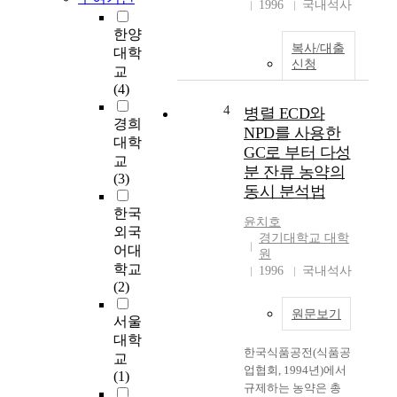
3
1996
국내석사
차
한양
)
복사/대출
대학
에
신청
교
재
(4)
직
하
4
병렬 ECD와
경희
는
NPD를 사용한
대학
의
GC로 부터 다성
교
사
분 잔류 농약의
(3)
와
동시 분석법
간
한국
호
윤치호
외국
사
경기대학교 대학
어대
의
원
긍
학교
1996
국내석사
정
(2)
심
원문보기
서울
리
자
대학
한국식품공전(식품공
본
교
업협회, 1994년)에서
,
(1)
규제하는 농약은 총
개