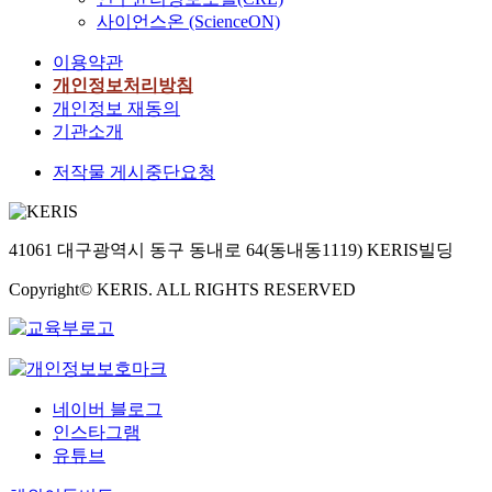
r
continuty by Leit
여
한
r
사이언스온 (ScienceON)
c
Motive, at the same
약
노
e
o
이용약관
time, the rhythm was
9
력
d
m
개인정보처리방침
free and Arioso rather
6
들
u
p
개인정보 재동의
than the composition
.
이
c
r
balanced in the
4
진
t
기관소개
e
conventional Aria. The
%
행
i
s
저작물 게시중단요청
basic difference of
의
되
o
s
Verdi and Wagner was
회
고
n
i
due to that of nature,
수
있
w
o
language, thought, and
율
다
i
41061 대구광역시 동구 동내로 64(동내동1119) KERIS빌딩
n
expression in Italy and
을
.
t
p
German. It is their
보
다
h
Copyright© KERIS. ALL RIGHTS RESERVED
r
greatness that each of
였
양
h
i
them perfected operas
다
한
y
o
of Italy and German
.
대
d
r
highly refined made
각
학
r
t
Romanticism through
각
들
a
네이버 블로그
o
their music in their
그
의
z
인스타그램
s
growing environments.
중
노
i
유튜브
u
부
력
n
p
적
들
e