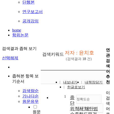
단행본
연구보고서
공개강의
home
학위논문
검색결과 좁혀 보기
연
저자 : 윤치호
검색키워드
관
선택해제
(검색결과
18
건)
검
색
어
좁혀본 항목 보
추
기순서
천
내보내기
내책장담기
한글로보기
검색량순
이
가나다순
1
중
검
정확도순
원문유무
단
색
위적서 채탄법
내림차순
어
정확도
원문