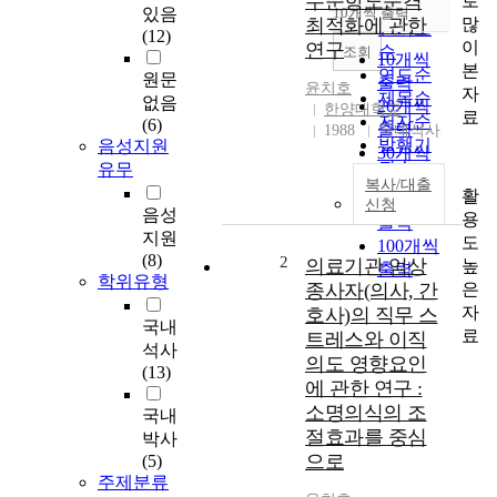
수준항도문격
로
순
있음
10개씩 출력
내림차순
많
최적화에 관한
인기도
(12)
이
연구
순
조회
10개씩
본
연도순
원문
출력
윤치호
자
제목순
없음
20개씩
한양대학교
료
저자순
(6)
출력
1988
국내석사
발행기
음성지원
30개씩
관순
유무
출력
복사/대출
활
50개씩
신청
음성
용
출력
지원
도
100개씩
(8)
2
의료기관 임상
높
출력
학위유형
은
종사자(의사, 간
자
호사)의 직무 스
국내
료
트레스와 이직
석사
의도 영향요인
(13)
에 관한 연구 :
소명의식의 조
국내
절효과를 중심
박사
으로
(5)
주제분류