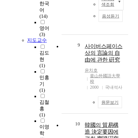
that we will become to
.
는
A
한국
색조회
The 40 pesticides was
m
understand their
의
사
n
어
extracted in a glass
o
nature. To Verdi and
사
회
o
(14)
음성듣기
column contained with
f
Wagner, the purpose of
를
변
v
a free-flowing power
c
art was in accord with
대
화
e
영어
with Florisil and
o
the union of drama and
상
의
l
(3)
tomato sample by
n
music, but the method
으
양
p
지도교수
eluting 50ml
c
that they performed for
로
상
r
9
사이버스페이스
methylene chloride-
r
the sim formed a
총
과
o
상의 言論의 自
김도
acetone (9+1) and
e
contrast. The Operas of
2
함
c
현
由에 관한 硏究
30m1 ethyl acetate.
t
Verdi were human
0
께
e
(1)
Recovery studies were
e
drama above all. They
0
대
d
윤치호
performed at the
u
were rich in
부
학
u
釜山外國語大學
민홍
0.01∼0.78 ppm levels
s
nationalistic parts,
를
정
r
校
기
of 40 pesticides added
e
most of the matters
배
원
e
2000
국내석사
(1)
to tomato sample.
d
were obtained from
포
대
f
Their recoveries was
i
popular legends. He
하
비
o
김철
원문보기
above 70% with
n
was sure that the opera
여
입
r
홍
relative standard
c
had to be showed
1
학
p
(1)
deviations of 17.12%
o
audience by simple
5
예
r
to 1.38% This study
n
10
and strait solo melody
2
정
o
韓國의 貿易構
이영
was initiated to
s
of a live voice
부
자
d
造 決定要因에
학
improve the analytical
t
therefore the operas
를
의
u