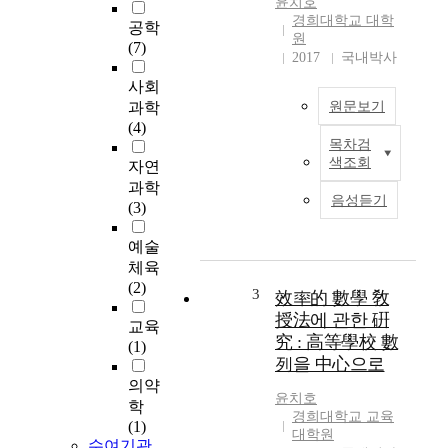
윤치호
경희대학교 대학
공학
원
(7)
2017
국내박사
사회
과학
원문보기
(4)
목차검
본
색조회
자연
연
과학
구
음성듣기
(3)
는
의
예술
료
체육
기
(2)
관
3
效率的 數學 敎
(
授法에 관한 硏
교육
1
究 : 高等學校 數
(1)
차
列을 中心으로
,
의약
2
윤치호
학
차
경희대학교 교육
(1)
,
대학원
수여기관