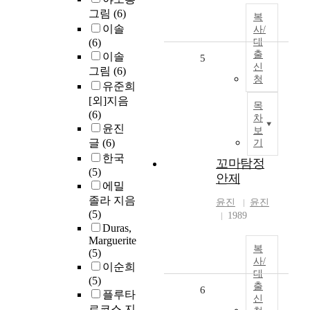
그림
(6)
복
이솔
사/
(6)
대
출
이솔
5
신
그림
(6)
청
유준희
[외]지음
목
(6)
차
윤진
보
글
(6)
기
한국
꼬마탐정
(5)
안제
에밀
졸라 지음
윤진
윤진
(5)
1989
Duras,
Marguerite
복
(5)
사/
이순희
대
(5)
출
6
플루타
신
르코스 지