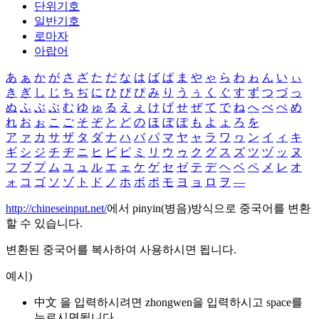
단위기호
일반기호
로마자
아랍어
あ
ぁ
か
が
さ
ざ
た
だ
な
は
ば
ぱ
ま
や
ゃ
ら
わ
ゎ
ん
い
ぃ
き
ぎ
し
じ
ち
ぢ
に
ひ
び
ぴ
み
り
う
ぅ
く
ぐ
す
ず
つ
づ
っ
ぬ
ふ
ぶ
ぷ
む
ゆ
ゅ
る
え
ぇ
け
げ
せ
ぜ
て
で
ね
へ
べ
ぺ
め
れ
お
ぉ
こ
ご
そ
ぞ
と
ど
の
ほ
ぼ
ぽ
も
よ
ょ
ろ
を
ア
ァ
カ
サ
ザ
タ
ダ
ナ
ハ
バ
パ
マ
ヤ
ャ
ラ
ワ
ヮ
ン
イ
ィ
キ
ギ
シ
ジ
チ
ヂ
ニ
ヒ
ビ
ピ
ミ
リ
ウ
ゥ
ク
グ
ス
ズ
ツ
ヅ
ッ
ヌ
フ
ブ
プ
ム
ユ
ュ
ル
エ
ェ
ケ
ゲ
セ
ゼ
テ
デ
ヘ
ベ
ペ
メ
レ
オ
ォ
コ
ゴ
ソ
ゾ
ト
ド
ノ
ホ
ボ
ポ
モ
ヨ
ョ
ロ
ヲ
―
http://chineseinput.net/
에서 pinyin(병음)방식으로 중국어를 변환
할 수 있습니다.
변환된 중국어를 복사하여 사용하시면 됩니다.
예시)
中文 을 입력하시려면
zhongwen
을 입력하시고 space를
누르시면됩니다.