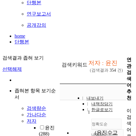
단행본
연구보고서
공개강의
home
단행본
검색결과 좁혀 보기
연
저자 : 윤진
검색키워드
관
선택해제
(검색결과
354
건)
검
색
어
좁혀본 항목 보기순
추
서
천
내보내기
내책장담기
검색량순
한글로보기
이
1
가나다순
검
저자
색
정확도순
윤진
어
(윤진수교
(288)
내림차순