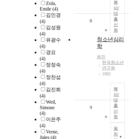
복
Zola,
사/
Emile
(4)
대
김인경
출
8
(4)
신
김성원
청
(4)
청소년심리
유광수
학
(4)
경요
윤진
(4)
한국청소년
정정숙
연구원
(4)
1992
정찬섭
(4)
복
김진희
사/
(4)
대
Weil,
출
Simone
9
신
(4)
청
이은주
(4)
목
Verne,
차
Jules
(4)