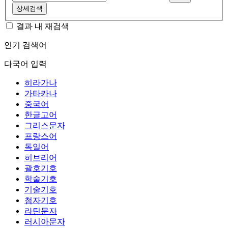
상세검색
결과 내 재검색
인기 검색어
다국어 입력
히라가나
가타카나
중국어
한글고어
그리스문자
프랑스어
독일어
히브리어
괄호기호
학술기호
기술기호
첨자기호
라틴문자
러시아문자