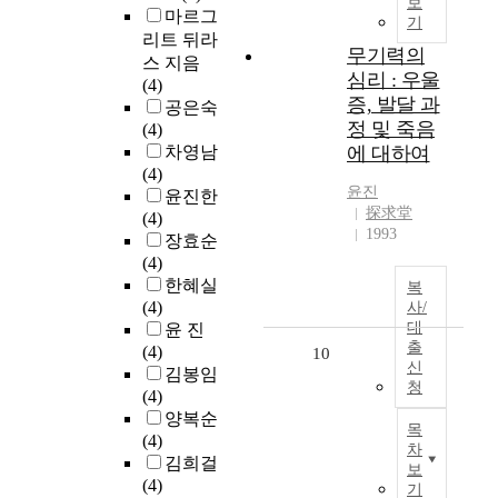
보
마르그
기
리트 뒤라
무기력의
스 지음
심리 : 우울
(4)
증, 발달 과
공은숙
정 및 죽음
(4)
차영남
에 대하여
(4)
윤진
윤진한
探求堂
(4)
1993
장효순
(4)
한혜실
복
(4)
사/
대
윤 진
출
(4)
10
신
김봉임
청
(4)
양복순
목
(4)
차
김희걸
보
(4)
기