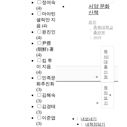
정여숙
서양 문화
(4)
산책
마아틴
셀릭만 지
윤진
음
(4)
충북대학교
윤진인
출판부
(4)
2019
尹搢
(朝鮮) 著
복
(4)
사/
킴 투
대
이 지음
출
(4)
신
청
민족문
화추진회
목
(3)
차
김혜숙
보
(3)
기
김경태
(3)
이준엽
내보내기
(3)
내책장담기