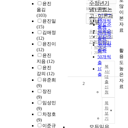
로
정확도
수정년기
윤진
많
순
10개씩 출력
념) 민법논
옮김
내림차순
이
인기도
(103)
고 : 이론과
본
순
조회
10개씩
윤진일
실무
자
연도순
(15)
출력
료
제목순
윤진
수교수정
김애정
20개씩
저자순
년기념논문집
(12)
출력
간행위원회
발행기
윤진이
30개씩
박영사
관순
(12)
활
출력
2020
윤진
용
50개씩
지음
(12)
도
출력
복
윤진
높
100개씩
사/
강의
(12)
은
출력
대
유준희
자
출
2
(9)
료
신
장진
청
(9)
임성민
목
(9)
차
보
차정호
기
(9)
이준규
모든일은