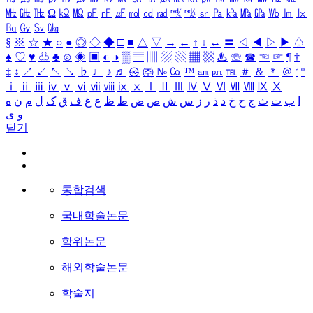
㎒
㎓
㎔
Ω
㏀
㏁
㎊
㎋
㎌
㏖
㏅
㎭
㎮
㎯
㏛
㎩
㎪
㎫
㎬
㏝
㏐
㏓
㏃
㏉
㏜
㏆
§
※
☆
★
○
●
◎
◇
◆
□
■
△
▽
→
←
↑
↓
↔
〓
◁
◀
▷
▶
♤
♠
♡
♥
♧
♣
⊙
◈
▣
◐
◑
▒
▤
▥
▨
▧
▦
▩
♨
☏
☎
☜
☞
¶
†
‡
↕
↗
↙
↖
↘
♭
♩
♪
♬
㉿
㈜
№
㏇
™
㏂
㏘
℡
＃
＆
＊
＠
ª
º
ⅰ
ⅱ
ⅲ
ⅳ
ⅴ
ⅵ
ⅶ
ⅷ
ⅸ
ⅹ
Ⅰ
Ⅱ
Ⅲ
Ⅳ
Ⅴ
Ⅵ
Ⅶ
Ⅷ
Ⅸ
Ⅹ
ا
ب
ت
ث
ج
ح
خ
د
ذ
ر
ز
س
ش
ص
ض
ط
ظ
ع
غ
ف
ق
ک
ل
م
ن
ه
و
ی
닫기
통합검색
국내학술논문
학위논문
해외학술논문
학술지