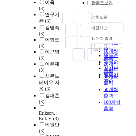
이옥
한글로보기
(3)
연구기
정확도순
관
(3)
김명숙
내림차순
정확도
(3)
순
10개씩 출력
이현도
내림차순
인기도
(3)
순
조회
10개씩
이근명
연도순
출력
(3)
제목순
이춘재
20개씩
저자순
(3)
출력
발행기
시몬느
30개씩
관순
베이유 지
출력
음
(3)
50개씩
김대준
출력
(3)
100개씩
출력
Erikson,
Erik H
(3)
이원만
(3)