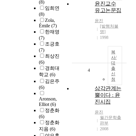
(8)
윤진교수
임희연
유고논문집
(8)
Zola,
윤진
Émile
(7)
[발행처불
한재영
명]
(7)
1998
조긍호
(7)
복
최상진
사/
(6)
대
경희대
출
4
신
학교
(6)
청
김은주
(6)
삼각관계는
뿔이다 : 윤
Aronson,
진시집
Elliot
(6)
정춘화
윤진
(6)
월간문학출
정춘화
판부
지음
(6)
2008
야오홍