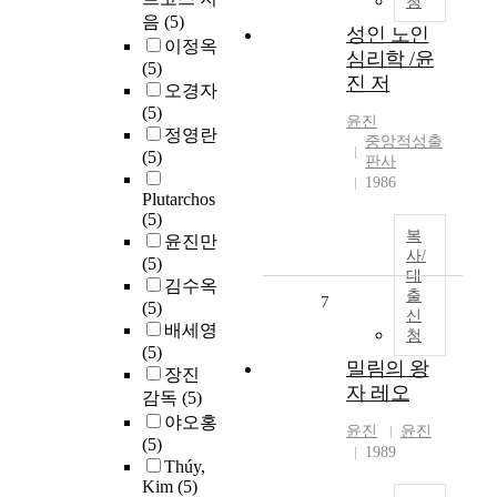
청
음
(5)
성인 노인
이정옥
심리학 /윤
(5)
진 저
오경자
(5)
윤진
정영란
중앙적성출
(5)
판사
1986
Plutarchos
(5)
복
윤진만
사/
(5)
대
김수옥
출
7
(5)
신
배세영
청
(5)
밀림의 왕
장진
자 레오
감독
(5)
야오홍
윤진
윤진
(5)
1989
Thúy,
Kim
(5)