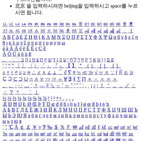
北京 을 입력하시려면
beijing
을 입력하시고 space를 누르
시면 됩니다.
ㅥ
ㅦ
ㅧ
ㅨ
ㅩ
ㅪ
ㅫ
ㅬ
ㅭ
ㅮ
ㅯ
ㅰ
ㅱ
ㅲ
ㅳ
ㅴ
ㅵ
ㅶ
ㅷ
ㅸ
ㅹ
ㅺ
ㅻ
ㅼ
ㅽ
ㅾ
ㅿ
ㆀ
ㆁ
ㆂ
ㆃ
ㆄ
ㆅ
ㆆ
ㆇ
ㆈ
ㆉ
ㆊ
ㆋ
ㆌ
ㆍ
ㆎ
Α
Β
Γ
Δ
Ε
Ζ
Η
Θ
Ι
Κ
Λ
Μ
Ν
Ξ
Ο
Π
Ρ
Σ
Τ
Υ
Φ
Χ
Ψ
Ω
α
β
γ
δ
ε
ζ
η
θ
ι
κ
λ
μ
ν
ξ
ο
π
ρ
σ
τ
υ
φ
χ
ψ
ω
á
à
Á
À
é
è
É
È
ç
Ç
ê
Ä
Ö
Ü
ä
ö
ü
ß
ְ
ֳ
ֲ
ֱ
ָ
ַ
ֵ
ֶ
ִ
ֹ
ּ
ֻ
ׂ
ׁ
ּ
ב
ה
נ
מ
צ
ת
ץ
ש
ד
ג
כ
ע
י
ח
ל
ך
ף
ק
ר
א
ט
ו
ן
ם
פ
‘
’
“
”
〔
〕
〈
〉
「
」
『
』
【
】
＂
（
）
［
］
｛
｝
±
×
÷
≠
≤
≥
∞
∴
♂
♀
∠
⊥
⌒
∂
∇
≡
≒
≪
≫
√
∽
∝
∵
∫
∬
∈
∋
⊆
⊇
⊂
⊃
∪
∩
∧
∨
￢
⇒
⇔
∀
∃
∮
∑
∏
＋
－
＜
＝
＞
、
。
·
‥
…
¨
〃
―
∥
＼
∼
´
～
ˇ
˘
˝
˚
˙
¸
˛
¡
¿
ː
！
＇
，
．
／
：
；
？
＾
＿
｀
｜
½
⅓
⅔
¼
¾
⅛
⅜
⅝
⅞
¹
²
³
⁴
ⁿ
₁
₂
₃
₄
Æ
Ð
Ħ
Ĳ
Ł
Ø
Œ
Þ
Ŧ
Ŋ
æ
đ
ð
ħ
ı
ĳ
ĸ
ŀ
ł
ø
œ
ß
þ
ŧ
ŋ
ŉ
А
Б
В
Г
Д
Е
Ё
Ж
З
И
Й
К
Л
М
Н
О
П
Р
С
Т
У
Ф
Х
Ц
Ч
Ш
Щ
Ъ
Ы
Ь
Э
Ю
Я
а
б
в
г
д
е
ё
ж
з
и
й
к
л
м
н
о
п
р
с
т
у
ф
х
ц
ч
ш
щ
ъ
ы
ь
э
ю
я
′
″
℃
Å
￠
￡
￥
¤
℉
‰
＄
％
Ｆ
￦
㎕
㎖
㎗
ℓ
㎘
㏄
㎣
㎤
㎥
㎦
㎙
㎚
㎛
㎜
㎝
㎞
㎟
㎠
㎡
㎢
㏊
㎍
㎎
㎏
㏏
㎈
㎉
㏈
㎧
㎨
㎰
㎱
㎲
㎳
㎴
㎵
㎶
㎷
㎸
㎹
㎀
㎁
㎂
㎃
㎄
㎺
㎻
㎽
㎾
㎿
㎐
㎑