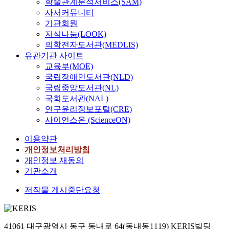
학술관계분석서비스(SAM)
사서커뮤니티
기관회원
지식나눔(LOOK)
의학전자도서관(MEDLIS)
유관기관 사이트
교육부(MOE)
국립장애인도서관(NLD)
국립중앙도서관(NL)
국회도서관(NAL)
연구윤리정보포털(CRE)
사이언스온 (ScienceON)
이용약관
개인정보처리방침
개인정보 재동의
기관소개
저작물 게시중단요청
41061 대구광역시 동구 동내로 64(동내동1119) KERIS빌딩