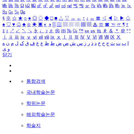
㎒
㎓
㎔
Ω
㏀
㏁
㎊
㎋
㎌
㏖
㏅
㎭
㎮
㎯
㏛
㎩
㎪
㎫
㎬
㏝
㏐
㏓
㏃
㏉
㏜
㏆
§
※
☆
★
○
●
◎
◇
◆
□
■
△
▽
→
←
↑
↓
↔
〓
◁
◀
▷
▶
♤
♠
♡
♥
♧
♣
⊙
◈
▣
◐
◑
▒
▤
▥
▨
▧
▦
▩
♨
☏
☎
☜
☞
¶
†
‡
↕
↗
↙
↖
↘
♭
♩
♪
♬
㉿
㈜
№
㏇
™
㏂
㏘
℡
＃
＆
＊
＠
ª
º
ⅰ
ⅱ
ⅲ
ⅳ
ⅴ
ⅵ
ⅶ
ⅷ
ⅸ
ⅹ
Ⅰ
Ⅱ
Ⅲ
Ⅳ
Ⅴ
Ⅵ
Ⅶ
Ⅷ
Ⅸ
Ⅹ
ا
ب
ت
ث
ج
ح
خ
د
ذ
ر
ز
س
ش
ص
ض
ط
ظ
ع
غ
ف
ق
ک
ل
م
ن
ه
و
ی
닫기
통합검색
국내학술논문
학위논문
해외학술논문
학술지