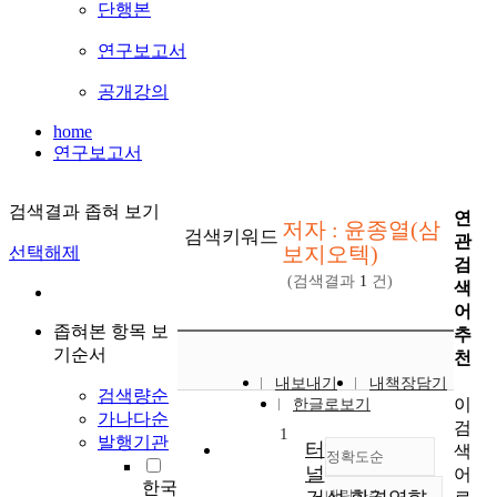
단행본
연구보고서
공개강의
home
연구보고서
검색결과 좁혀 보기
연
저자 : 윤종열(삼
검색키워드
관
보지오텍)
선택해제
검
(검색결과
1
건)
색
어
좁혀본 항목 보
추
기순서
천
내보내기
내책장담기
검색량순
이
한글로보기
가나다순
검
1
발행기관
터
색
정확도순
널
어
한국
내림차순