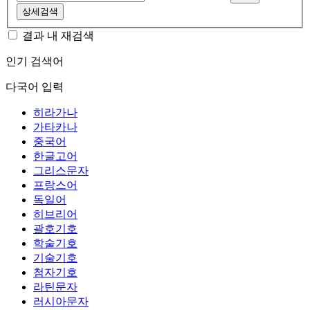
상세검색
결과 내 재검색
인기 검색어
다국어 입력
히라가나
가타카나
중국어
한글고어
그리스문자
프랑스어
독일어
히브리어
괄호기호
학술기호
기술기호
첨자기호
라틴문자
러시아문자