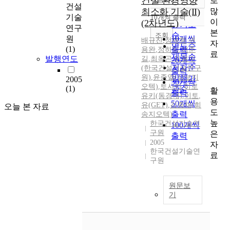
건설 환경영향
로
정확도
건설
많
최소화 기술(II)
순
기술
10개씩 출력
내림차순
이
(2차년도)
인기도
연구
본
순
조회
원
10개씩
배규진
,
정재형
,
권
자
연도순
(1)
출력
용완
,
정하익
,
이춘
료
제목순
발행연도
길
,
최옥곤
,
이용수
20개씩
저자순
(한국건설기술연구
출력
원)
,
윤종열(삼보지
발행기
2005
30개씩
오텍)
,
토사카
,
히로
(1)
관순
활
출력
유키(동경대)
,
이토
,
용
50개씩
유(GET)
,
김종재(희
오늘 본 자료
도
출력
송지오텍)
높
한국건설기술연
100개씩
구원
은
출력
2005
자
한국건설기술연
료
구원
원문보
기