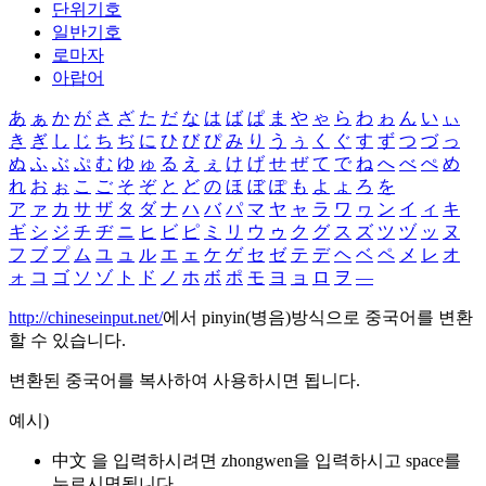
단위기호
일반기호
로마자
아랍어
あ
ぁ
か
が
さ
ざ
た
だ
な
は
ば
ぱ
ま
や
ゃ
ら
わ
ゎ
ん
い
ぃ
き
ぎ
し
じ
ち
ぢ
に
ひ
び
ぴ
み
り
う
ぅ
く
ぐ
す
ず
つ
づ
っ
ぬ
ふ
ぶ
ぷ
む
ゆ
ゅ
る
え
ぇ
け
げ
せ
ぜ
て
で
ね
へ
べ
ぺ
め
れ
お
ぉ
こ
ご
そ
ぞ
と
ど
の
ほ
ぼ
ぽ
も
よ
ょ
ろ
を
ア
ァ
カ
サ
ザ
タ
ダ
ナ
ハ
バ
パ
マ
ヤ
ャ
ラ
ワ
ヮ
ン
イ
ィ
キ
ギ
シ
ジ
チ
ヂ
ニ
ヒ
ビ
ピ
ミ
リ
ウ
ゥ
ク
グ
ス
ズ
ツ
ヅ
ッ
ヌ
フ
ブ
プ
ム
ユ
ュ
ル
エ
ェ
ケ
ゲ
セ
ゼ
テ
デ
ヘ
ベ
ペ
メ
レ
オ
ォ
コ
ゴ
ソ
ゾ
ト
ド
ノ
ホ
ボ
ポ
モ
ヨ
ョ
ロ
ヲ
―
http://chineseinput.net/
에서 pinyin(병음)방식으로 중국어를 변환
할 수 있습니다.
변환된 중국어를 복사하여 사용하시면 됩니다.
예시)
中文 을 입력하시려면
zhongwen
을 입력하시고 space를
누르시면됩니다.