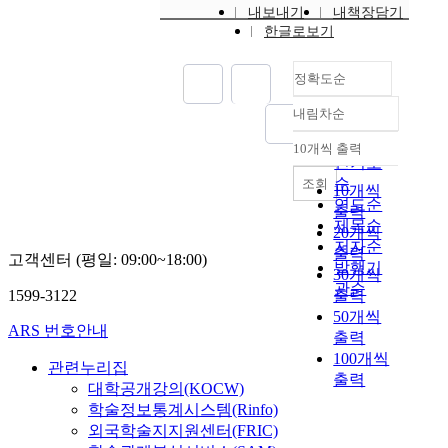
내보내기
내책장담기
한글로보기
정확도순
내림차순
정확도
순
10개씩 출력
내림차순
인기도
순
조회
10개씩
연도순
출력
제목순
20개씩
저자순
출력
고객센터 (평일: 09:00~18:00)
발행기
30개씩
관순
1599-3122
출력
50개씩
ARS 번호안내
출력
100개씩
관련누리집
출력
대학공개강의(KOCW)
학술정보통계시스템(Rinfo)
외국학술지지원센터(FRIC)