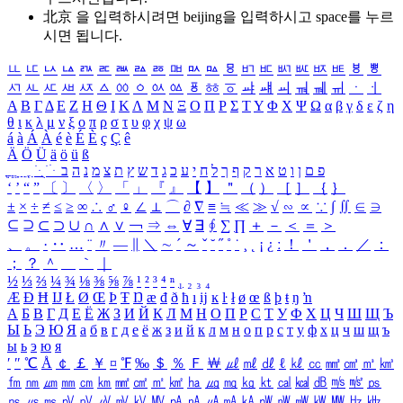
北京 을 입력하시려면
beijing
을 입력하시고 space를 누르
시면 됩니다.
ㅥ
ㅦ
ㅧ
ㅨ
ㅩ
ㅪ
ㅫ
ㅬ
ㅭ
ㅮ
ㅯ
ㅰ
ㅱ
ㅲ
ㅳ
ㅴ
ㅵ
ㅶ
ㅷ
ㅸ
ㅹ
ㅺ
ㅻ
ㅼ
ㅽ
ㅾ
ㅿ
ㆀ
ㆁ
ㆂ
ㆃ
ㆄ
ㆅ
ㆆ
ㆇ
ㆈ
ㆉ
ㆊ
ㆋ
ㆌ
ㆍ
ㆎ
Α
Β
Γ
Δ
Ε
Ζ
Η
Θ
Ι
Κ
Λ
Μ
Ν
Ξ
Ο
Π
Ρ
Σ
Τ
Υ
Φ
Χ
Ψ
Ω
α
β
γ
δ
ε
ζ
η
θ
ι
κ
λ
μ
ν
ξ
ο
π
ρ
σ
τ
υ
φ
χ
ψ
ω
á
à
Á
À
é
è
É
È
ç
Ç
ê
Ä
Ö
Ü
ä
ö
ü
ß
ְ
ֳ
ֲ
ֱ
ָ
ַ
ֵ
ֶ
ִ
ֹ
ּ
ֻ
ׂ
ׁ
ּ
ב
ה
נ
מ
צ
ת
ץ
ש
ד
ג
כ
ע
י
ח
ל
ך
ף
ק
ר
א
ט
ו
ן
ם
פ
‘
’
“
”
〔
〕
〈
〉
「
」
『
』
【
】
＂
（
）
［
］
｛
｝
±
×
÷
≠
≤
≥
∞
∴
♂
♀
∠
⊥
⌒
∂
∇
≡
≒
≪
≫
√
∽
∝
∵
∫
∬
∈
∋
⊆
⊇
⊂
⊃
∪
∩
∧
∨
￢
⇒
⇔
∀
∃
∮
∑
∏
＋
－
＜
＝
＞
、
。
·
‥
…
¨
〃
―
∥
＼
∼
´
～
ˇ
˘
˝
˚
˙
¸
˛
¡
¿
ː
！
＇
，
．
／
：
；
？
＾
＿
｀
｜
½
⅓
⅔
¼
¾
⅛
⅜
⅝
⅞
¹
²
³
⁴
ⁿ
₁
₂
₃
₄
Æ
Ð
Ħ
Ĳ
Ł
Ø
Œ
Þ
Ŧ
Ŋ
æ
đ
ð
ħ
ı
ĳ
ĸ
ŀ
ł
ø
œ
ß
þ
ŧ
ŋ
ŉ
А
Б
В
Г
Д
Е
Ё
Ж
З
И
Й
К
Л
М
Н
О
П
Р
С
Т
У
Ф
Х
Ц
Ч
Ш
Щ
Ъ
Ы
Ь
Э
Ю
Я
а
б
в
г
д
е
ё
ж
з
и
й
к
л
м
н
о
п
р
с
т
у
ф
х
ц
ч
ш
щ
ъ
ы
ь
э
ю
я
′
″
℃
Å
￠
￡
￥
¤
℉
‰
＄
％
Ｆ
￦
㎕
㎖
㎗
ℓ
㎘
㏄
㎣
㎤
㎥
㎦
㎙
㎚
㎛
㎜
㎝
㎞
㎟
㎠
㎡
㎢
㏊
㎍
㎎
㎏
㏏
㎈
㎉
㏈
㎧
㎨
㎰
㎱
㎲
㎳
㎴
㎵
㎶
㎷
㎸
㎹
㎀
㎁
㎂
㎃
㎄
㎺
㎻
㎽
㎾
㎿
㎐
㎑