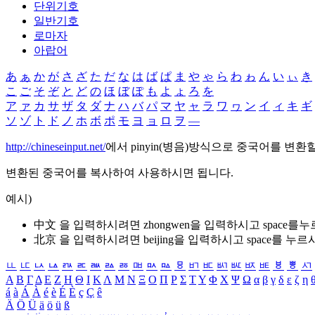
단위기호
일반기호
로마자
아랍어
あ
ぁ
か
が
さ
ざ
た
だ
な
は
ば
ぱ
ま
や
ゃ
ら
わ
ゎ
ん
い
ぃ
き
こ
ご
そ
ぞ
と
ど
の
ほ
ぼ
ぽ
も
よ
ょ
ろ
を
ア
ァ
カ
サ
ザ
タ
ダ
ナ
ハ
バ
パ
マ
ヤ
ャ
ラ
ワ
ヮ
ン
イ
ィ
キ
ギ
ソ
ゾ
ト
ド
ノ
ホ
ボ
ポ
モ
ヨ
ョ
ロ
ヲ
―
http://chineseinput.net/
에서 pinyin(병음)방식으로 중국어를 변환
변환된 중국어를 복사하여 사용하시면 됩니다.
예시)
中文 을 입력하시려면
zhongwen
을 입력하시고 space를
北京 을 입력하시려면
beijing
을 입력하시고 space를 누르
ㅥ
ㅦ
ㅧ
ㅨ
ㅩ
ㅪ
ㅫ
ㅬ
ㅭ
ㅮ
ㅯ
ㅰ
ㅱ
ㅲ
ㅳ
ㅴ
ㅵ
ㅶ
ㅷ
ㅸ
ㅹ
ㅺ
Α
Β
Γ
Δ
Ε
Ζ
Η
Θ
Ι
Κ
Λ
Μ
Ν
Ξ
Ο
Π
Ρ
Σ
Τ
Υ
Φ
Χ
Ψ
Ω
α
β
γ
δ
ε
ζ
η
á
à
Á
À
é
è
É
È
ç
Ç
ê
Ä
Ö
Ü
ä
ö
ü
ß