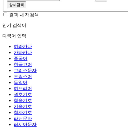
상세검색
결과 내 재검색
인기 검색어
다국어 입력
히라가나
가타카나
중국어
한글고어
그리스문자
프랑스어
독일어
히브리어
괄호기호
학술기호
기술기호
첨자기호
라틴문자
러시아문자