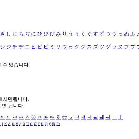
ぎ
し
じ
ち
ぢ
に
ひ
び
ぴ
み
り
う
ぅ
く
ぐ
す
ず
つ
づ
っ
ぬ
ふ
シ
ジ
チ
ヂ
ニ
ヒ
ビ
ピ
ミ
リ
ウ
ゥ
ク
グ
ス
ズ
ツ
ヅ
ッ
ヌ
フ
ブ
할 수 있습니다.
누르시면됩니다.
시면 됩니다.
ㅻ
ㅼ
ㅽ
ㅾ
ㅿ
ㆀ
ㆁ
ㆂ
ㆃ
ㆄ
ㆅ
ㆆ
ㆇ
ㆈ
ㆉ
ㆊ
ㆋ
ㆌ
ㆍ
ㆎ
θ
ι
κ
λ
μ
ν
ξ
ο
π
ρ
σ
τ
υ
φ
χ
ψ
ω