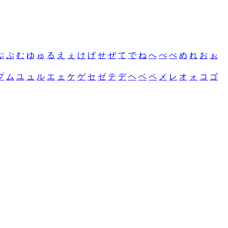
ぶ
ぷ
む
ゆ
ゅ
る
え
ぇ
け
げ
せ
ぜ
て
で
ね
へ
べ
ぺ
め
れ
お
ぉ
プ
ム
ユ
ュ
ル
エ
ェ
ケ
ゲ
セ
ゼ
テ
デ
ヘ
ベ
ペ
メ
レ
オ
ォ
コ
ゴ