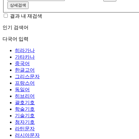
상세검색
결과 내 재검색
인기 검색어
다국어 입력
히라가나
가타카나
중국어
한글고어
그리스문자
프랑스어
독일어
히브리어
괄호기호
학술기호
기술기호
첨자기호
라틴문자
러시아문자