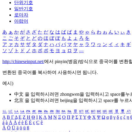
단위기호
일반기호
로마자
아랍어
あ
ぁ
か
が
さ
ざ
た
だ
な
は
ば
ぱ
ま
や
ゃ
ら
わ
ゎ
ん
い
ぃ
き
こ
ご
そ
ぞ
と
ど
の
ほ
ぼ
ぽ
も
よ
ょ
ろ
を
ア
ァ
カ
サ
ザ
タ
ダ
ナ
ハ
バ
パ
マ
ヤ
ャ
ラ
ワ
ヮ
ン
イ
ィ
キ
ギ
ソ
ゾ
ト
ド
ノ
ホ
ボ
ポ
モ
ヨ
ョ
ロ
ヲ
―
http://chineseinput.net/
에서 pinyin(병음)방식으로 중국어를 변환
변환된 중국어를 복사하여 사용하시면 됩니다.
예시)
中文 을 입력하시려면
zhongwen
을 입력하시고 space를
北京 을 입력하시려면
beijing
을 입력하시고 space를 누르
ㅥ
ㅦ
ㅧ
ㅨ
ㅩ
ㅪ
ㅫ
ㅬ
ㅭ
ㅮ
ㅯ
ㅰ
ㅱ
ㅲ
ㅳ
ㅴ
ㅵ
ㅶ
ㅷ
ㅸ
ㅹ
ㅺ
Α
Β
Γ
Δ
Ε
Ζ
Η
Θ
Ι
Κ
Λ
Μ
Ν
Ξ
Ο
Π
Ρ
Σ
Τ
Υ
Φ
Χ
Ψ
Ω
α
β
γ
δ
ε
ζ
η
á
à
Á
À
é
è
É
È
ç
Ç
ê
Ä
Ö
Ü
ä
ö
ü
ß