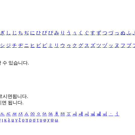
ぎ
し
じ
ち
ぢ
に
ひ
び
ぴ
み
り
う
ぅ
く
ぐ
す
ず
つ
づ
っ
ぬ
ふ
シ
ジ
チ
ヂ
ニ
ヒ
ビ
ピ
ミ
リ
ウ
ゥ
ク
グ
ス
ズ
ツ
ヅ
ッ
ヌ
フ
ブ
할 수 있습니다.
누르시면됩니다.
시면 됩니다.
ㅻ
ㅼ
ㅽ
ㅾ
ㅿ
ㆀ
ㆁ
ㆂ
ㆃ
ㆄ
ㆅ
ㆆ
ㆇ
ㆈ
ㆉ
ㆊ
ㆋ
ㆌ
ㆍ
ㆎ
θ
ι
κ
λ
μ
ν
ξ
ο
π
ρ
σ
τ
υ
φ
χ
ψ
ω