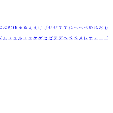
ぶ
ぷ
む
ゆ
ゅ
る
え
ぇ
け
げ
せ
ぜ
て
で
ね
へ
べ
ぺ
め
れ
お
ぉ
プ
ム
ユ
ュ
ル
エ
ェ
ケ
ゲ
セ
ゼ
テ
デ
ヘ
ベ
ペ
メ
レ
オ
ォ
コ
ゴ