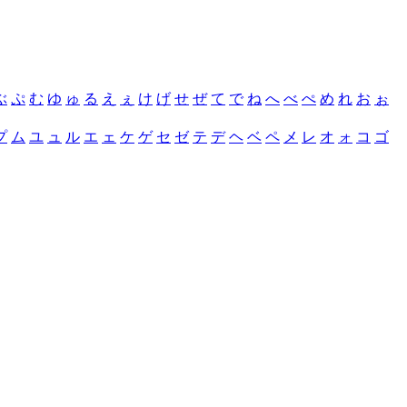
ぶ
ぷ
む
ゆ
ゅ
る
え
ぇ
け
げ
せ
ぜ
て
で
ね
へ
べ
ぺ
め
れ
お
ぉ
プ
ム
ユ
ュ
ル
エ
ェ
ケ
ゲ
セ
ゼ
テ
デ
ヘ
ベ
ペ
メ
レ
オ
ォ
コ
ゴ