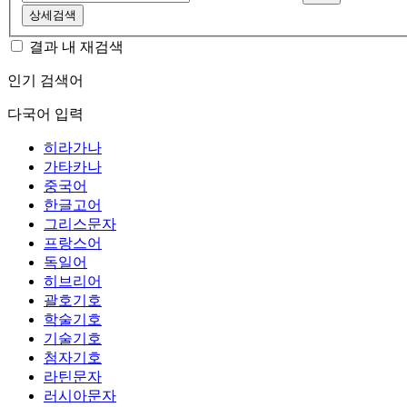
상세검색
결과 내 재검색
인기 검색어
다국어 입력
히라가나
가타카나
중국어
한글고어
그리스문자
프랑스어
독일어
히브리어
괄호기호
학술기호
기술기호
첨자기호
라틴문자
러시아문자