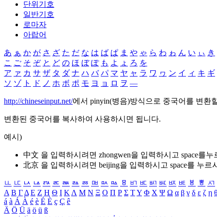
단위기호
일반기호
로마자
아랍어
あ
ぁ
か
が
さ
ざ
た
だ
な
は
ば
ぱ
ま
や
ゃ
ら
わ
ゎ
ん
い
ぃ
き
こ
ご
そ
ぞ
と
ど
の
ほ
ぼ
ぽ
も
よ
ょ
ろ
を
ア
ァ
カ
サ
ザ
タ
ダ
ナ
ハ
バ
パ
マ
ヤ
ャ
ラ
ワ
ヮ
ン
イ
ィ
キ
ギ
ソ
ゾ
ト
ド
ノ
ホ
ボ
ポ
モ
ヨ
ョ
ロ
ヲ
―
http://chineseinput.net/
에서 pinyin(병음)방식으로 중국어를 변환
변환된 중국어를 복사하여 사용하시면 됩니다.
예시)
中文 을 입력하시려면
zhongwen
을 입력하시고 space를
北京 을 입력하시려면
beijing
을 입력하시고 space를 누르
ㅥ
ㅦ
ㅧ
ㅨ
ㅩ
ㅪ
ㅫ
ㅬ
ㅭ
ㅮ
ㅯ
ㅰ
ㅱ
ㅲ
ㅳ
ㅴ
ㅵ
ㅶ
ㅷ
ㅸ
ㅹ
ㅺ
Α
Β
Γ
Δ
Ε
Ζ
Η
Θ
Ι
Κ
Λ
Μ
Ν
Ξ
Ο
Π
Ρ
Σ
Τ
Υ
Φ
Χ
Ψ
Ω
α
β
γ
δ
ε
ζ
η
á
à
Á
À
é
è
É
È
ç
Ç
ê
Ä
Ö
Ü
ä
ö
ü
ß