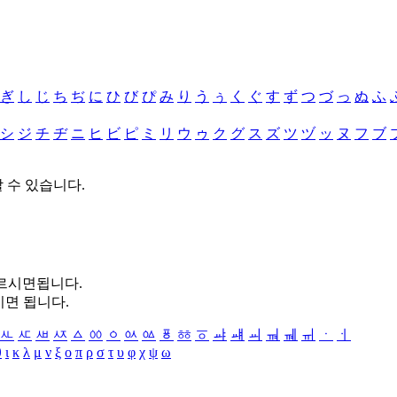
ぎ
し
じ
ち
ぢ
に
ひ
び
ぴ
み
り
う
ぅ
く
ぐ
す
ず
つ
づ
っ
ぬ
ふ
シ
ジ
チ
ヂ
ニ
ヒ
ビ
ピ
ミ
リ
ウ
ゥ
ク
グ
ス
ズ
ツ
ヅ
ッ
ヌ
フ
ブ
할 수 있습니다.
누르시면됩니다.
시면 됩니다.
ㅻ
ㅼ
ㅽ
ㅾ
ㅿ
ㆀ
ㆁ
ㆂ
ㆃ
ㆄ
ㆅ
ㆆ
ㆇ
ㆈ
ㆉ
ㆊ
ㆋ
ㆌ
ㆍ
ㆎ
θ
ι
κ
λ
μ
ν
ξ
ο
π
ρ
σ
τ
υ
φ
χ
ψ
ω