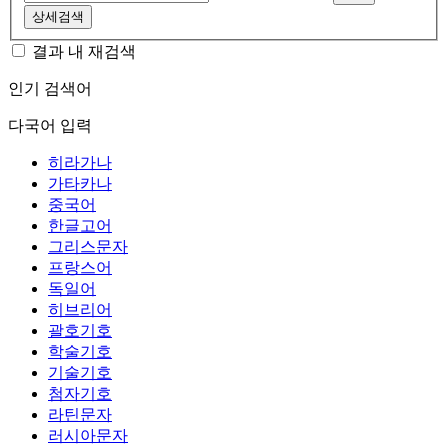
상세검색
결과 내 재검색
인기 검색어
다국어 입력
히라가나
가타카나
중국어
한글고어
그리스문자
프랑스어
독일어
히브리어
괄호기호
학술기호
기술기호
첨자기호
라틴문자
러시아문자