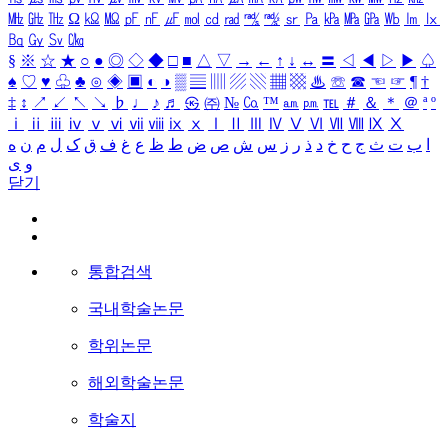
㎒
㎓
㎔
Ω
㏀
㏁
㎊
㎋
㎌
㏖
㏅
㎭
㎮
㎯
㏛
㎩
㎪
㎫
㎬
㏝
㏐
㏓
㏃
㏉
㏜
㏆
§
※
☆
★
○
●
◎
◇
◆
□
■
△
▽
→
←
↑
↓
↔
〓
◁
◀
▷
▶
♤
♠
♡
♥
♧
♣
⊙
◈
▣
◐
◑
▒
▤
▥
▨
▧
▦
▩
♨
☏
☎
☜
☞
¶
†
‡
↕
↗
↙
↖
↘
♭
♩
♪
♬
㉿
㈜
№
㏇
™
㏂
㏘
℡
＃
＆
＊
＠
ª
º
ⅰ
ⅱ
ⅲ
ⅳ
ⅴ
ⅵ
ⅶ
ⅷ
ⅸ
ⅹ
Ⅰ
Ⅱ
Ⅲ
Ⅳ
Ⅴ
Ⅵ
Ⅶ
Ⅷ
Ⅸ
Ⅹ
ا
ب
ت
ث
ج
ح
خ
د
ذ
ر
ز
س
ش
ص
ض
ط
ظ
ع
غ
ف
ق
ک
ل
م
ن
ه
و
ی
닫기
통합검색
국내학술논문
학위논문
해외학술논문
학술지