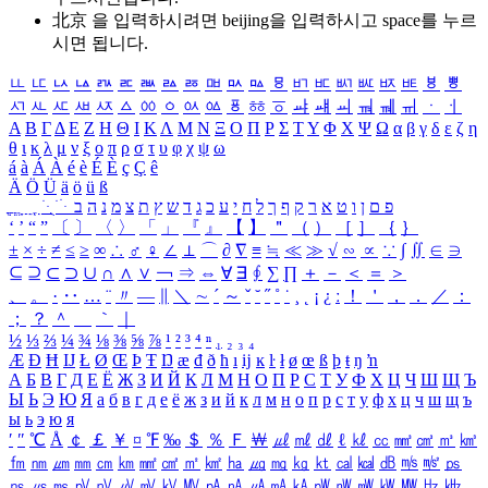
北京 을 입력하시려면
beijing
을 입력하시고 space를 누르
시면 됩니다.
ㅥ
ㅦ
ㅧ
ㅨ
ㅩ
ㅪ
ㅫ
ㅬ
ㅭ
ㅮ
ㅯ
ㅰ
ㅱ
ㅲ
ㅳ
ㅴ
ㅵ
ㅶ
ㅷ
ㅸ
ㅹ
ㅺ
ㅻ
ㅼ
ㅽ
ㅾ
ㅿ
ㆀ
ㆁ
ㆂ
ㆃ
ㆄ
ㆅ
ㆆ
ㆇ
ㆈ
ㆉ
ㆊ
ㆋ
ㆌ
ㆍ
ㆎ
Α
Β
Γ
Δ
Ε
Ζ
Η
Θ
Ι
Κ
Λ
Μ
Ν
Ξ
Ο
Π
Ρ
Σ
Τ
Υ
Φ
Χ
Ψ
Ω
α
β
γ
δ
ε
ζ
η
θ
ι
κ
λ
μ
ν
ξ
ο
π
ρ
σ
τ
υ
φ
χ
ψ
ω
á
à
Á
À
é
è
É
È
ç
Ç
ê
Ä
Ö
Ü
ä
ö
ü
ß
ְ
ֳ
ֲ
ֱ
ָ
ַ
ֵ
ֶ
ִ
ֹ
ּ
ֻ
ׂ
ׁ
ּ
ב
ה
נ
מ
צ
ת
ץ
ש
ד
ג
כ
ע
י
ח
ל
ך
ף
ק
ר
א
ט
ו
ן
ם
פ
‘
’
“
”
〔
〕
〈
〉
「
」
『
』
【
】
＂
（
）
［
］
｛
｝
±
×
÷
≠
≤
≥
∞
∴
♂
♀
∠
⊥
⌒
∂
∇
≡
≒
≪
≫
√
∽
∝
∵
∫
∬
∈
∋
⊆
⊇
⊂
⊃
∪
∩
∧
∨
￢
⇒
⇔
∀
∃
∮
∑
∏
＋
－
＜
＝
＞
、
。
·
‥
…
¨
〃
―
∥
＼
∼
´
～
ˇ
˘
˝
˚
˙
¸
˛
¡
¿
ː
！
＇
，
．
／
：
；
？
＾
＿
｀
｜
½
⅓
⅔
¼
¾
⅛
⅜
⅝
⅞
¹
²
³
⁴
ⁿ
₁
₂
₃
₄
Æ
Ð
Ħ
Ĳ
Ł
Ø
Œ
Þ
Ŧ
Ŋ
æ
đ
ð
ħ
ı
ĳ
ĸ
ŀ
ł
ø
œ
ß
þ
ŧ
ŋ
ŉ
А
Б
В
Г
Д
Е
Ё
Ж
З
И
Й
К
Л
М
Н
О
П
Р
С
Т
У
Ф
Х
Ц
Ч
Ш
Щ
Ъ
Ы
Ь
Э
Ю
Я
а
б
в
г
д
е
ё
ж
з
и
й
к
л
м
н
о
п
р
с
т
у
ф
х
ц
ч
ш
щ
ъ
ы
ь
э
ю
я
′
″
℃
Å
￠
￡
￥
¤
℉
‰
＄
％
Ｆ
￦
㎕
㎖
㎗
ℓ
㎘
㏄
㎣
㎤
㎥
㎦
㎙
㎚
㎛
㎜
㎝
㎞
㎟
㎠
㎡
㎢
㏊
㎍
㎎
㎏
㏏
㎈
㎉
㏈
㎧
㎨
㎰
㎱
㎲
㎳
㎴
㎵
㎶
㎷
㎸
㎹
㎀
㎁
㎂
㎃
㎄
㎺
㎻
㎽
㎾
㎿
㎐
㎑