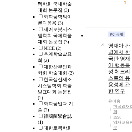
3
템학회 국내학술
대회 논문집
(3)
화학공학의이
론과응용
(3)
제어로봇시스
템학회 국제학술
대회 논문집
(3)
3
영재아 판
NICE
(2)
별에서 한
추계학술발표
국판 영재
회
(2)
아 행동특
대한산부인과
성 체크리
학회 학술대회
(2)
스트의 유
한국생산제조
용성에 관
시스템학회 학술
한 연구
발표대회 논문집
(2)
윤여홍
화학공업과 기
한국영재
술
(2)
회
韓國菌學會誌
1998
(1)
영재교육
대한토목학회
구