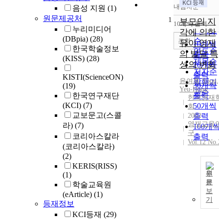
내림차순
음성 지원
(1)
정확도
원문제공처
1
순
부모의 지
10개씩 출력
내림차
누리미디어
인기도
각에 의한
(DBpia)
(28)
순
조회
유아 영재
10개씩
한국학술정보
연도순
의 발달 특
출력
(KISS)
(28)
제목순
성의 변화
20개씩
저자순
출력
KISTI(ScienceON)
윤여홍
,
Yoon,
발행기
30개씩
(19)
Yeu-Hong
관순
한국연구재단
출력
한국영재
(KCI)
(7)
50개씩
회
교보문고(스콜
2002
출력
영재교육
라)
(7)
100개
구
코리아스칼라
출력
Vol.12 No.
(코리아스칼라)
(2)
KERIS(RISS)
원
(1)
문
학술교육원
보
(eArticle)
(1)
기
등재정보
KCI등재
(29)