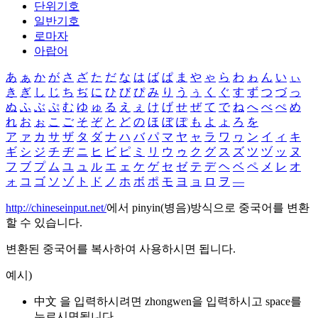
단위기호
일반기호
로마자
아랍어
あ
ぁ
か
が
さ
ざ
た
だ
な
は
ば
ぱ
ま
や
ゃ
ら
わ
ゎ
ん
い
ぃ
き
ぎ
し
じ
ち
ぢ
に
ひ
び
ぴ
み
り
う
ぅ
く
ぐ
す
ず
つ
づ
っ
ぬ
ふ
ぶ
ぷ
む
ゆ
ゅ
る
え
ぇ
け
げ
せ
ぜ
て
で
ね
へ
べ
ぺ
め
れ
お
ぉ
こ
ご
そ
ぞ
と
ど
の
ほ
ぼ
ぽ
も
よ
ょ
ろ
を
ア
ァ
カ
サ
ザ
タ
ダ
ナ
ハ
バ
パ
マ
ヤ
ャ
ラ
ワ
ヮ
ン
イ
ィ
キ
ギ
シ
ジ
チ
ヂ
ニ
ヒ
ビ
ピ
ミ
リ
ウ
ゥ
ク
グ
ス
ズ
ツ
ヅ
ッ
ヌ
フ
ブ
プ
ム
ユ
ュ
ル
エ
ェ
ケ
ゲ
セ
ゼ
テ
デ
ヘ
ベ
ペ
メ
レ
オ
ォ
コ
ゴ
ソ
ゾ
ト
ド
ノ
ホ
ボ
ポ
モ
ヨ
ョ
ロ
ヲ
―
http://chineseinput.net/
에서 pinyin(병음)방식으로 중국어를 변환
할 수 있습니다.
변환된 중국어를 복사하여 사용하시면 됩니다.
예시)
中文 을 입력하시려면
zhongwen
을 입력하시고 space를
누르시면됩니다.