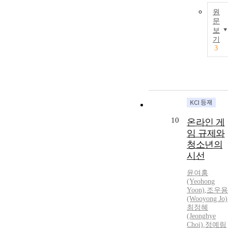
원
문
보
기
3
10
온라인 게
임 규제와
청소년의
시선
윤여홍
(Yeohong
Yoon)
,
조우용
(Wooyong Jo)
최정혜
(Jeonghye
Choi)
,
정예림