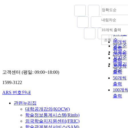
정확도순
내림차순
정확도
순
10개씩 출력
내림차
인기도
순
조회
10개씩
연도순
출력
제목순
20개씩
저자순
출력
발행기
30개씩
관순
출력
고객센터 (평일: 09:00~18:00)
50개씩
1599-3122
출력
100개
ARS 번호안내
출력
관련누리집
대학공개강의(KOCW)
학술정보통계시스템(Rinfo)
외국학술지지원센터(FRIC)
학술관계분석서비스(SAM)