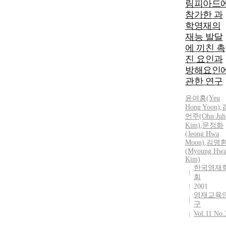
림피아드
참가한 과
학영재의
재능 발달
에 끼친 촉
진 요인과
방해요인
관한 연구
윤여홍
(Yeu
Hong Yoon)
,
언주(Ohn Juh
Kim)
,
문정화
(Jeong Hwa
Moon)
,
김명
(Myoung Hw
Kim)
한국영재
회
2001
영재교육
구
Vol.11 No.