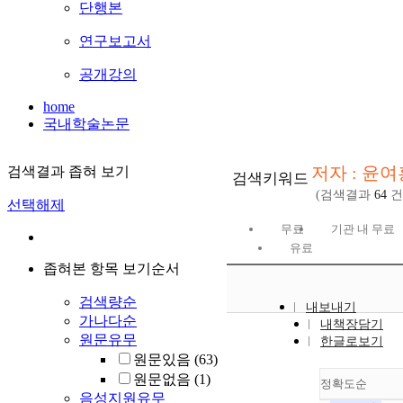
단행본
연구보고서
공개강의
home
국내학술논문
저자 : 윤여
검색결과 좁혀 보기
검색키워드
(검색결과
64
건
선택해제
무료
기관 내 무료
유료
좁혀본 항목 보기순서
검색량순
내보내기
가나다순
내책장담기
원문유무
한글로보기
원문있음
(63)
원문없음
(1)
정확도순
음성지원유무