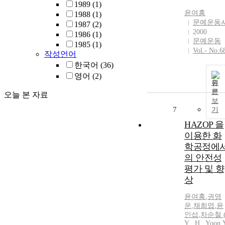
1989
(1)
윤여홍
1988
(1)
문예운동
1987
(2)
2000
1986
(1)
문예운동
1985
(1)
Vol.- No.6
작성언어
한국어
(36)
영어
(2)
원
문
오늘 본 자료
보
7
기
HAZOP 을
이용한 화
학공정에
의 안전성
평가 및 향
상
윤여홍
,
권영
운
,
채희엽
,
윤
인섭
,
차순철 
Y . H . Yoon
,