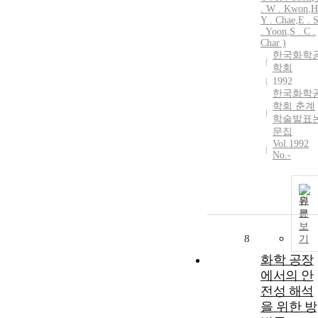
. W . Kwon
,
H
Y . Chae
,
E . 
. Yoon
,
S . C .
Char )
한국화학
학회
1992
한국화학
학회 춘계
학술발표
문집
Vol.1992
No.-
원
문
보
8
기
화학 공장
에서의 안
전성 해석
을 위한 방