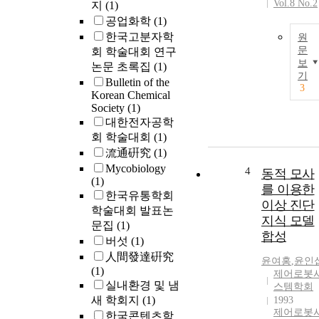
Vol.8 No.2
지
(1)
공업화학
(1)
한국고분자학
원
문
회 학술대회 연구
보
논문 초록집
(1)
기
Bulletin of the
3
Korean Chemical
Society
(1)
대한전자공학
회 학술대회
(1)
流通硏究
(1)
Mycobiology
4
동적 모사
(1)
를 이용한
한국유통학회
이상 진단
학술대회 발표논
지식 모델
문집
(1)
합성
버섯
(1)
人間發達硏究
윤여홍
,
윤인
(1)
제어로봇
실내환경 및 냄
스템학회
새 학회지
(1)
1993
제어로봇
한국콘텐츠학