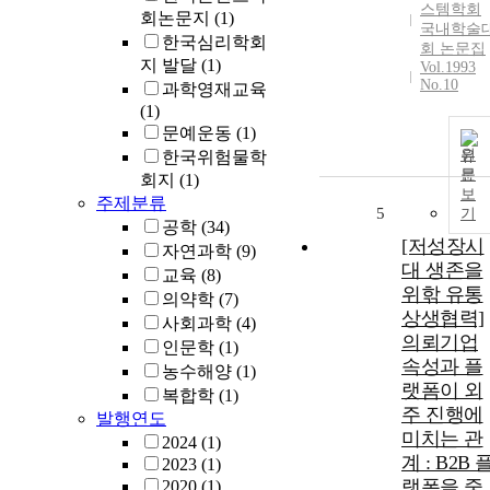
스템학회
회논문지
(1)
국내학술
한국심리학회
회 논문집
지 발달
(1)
Vol.1993
No.10
과학영재교육
(1)
문예운동
(1)
원
한국위험물학
문
회지
(1)
보
주제분류
5
기
공학
(34)
[저성장시
자연과학
(9)
대 생존을
교육
(8)
위핚 유통
의약학
(7)
상생협력]
사회과학
(4)
의뢰기업
인문학
(1)
속성과 플
농수해양
(1)
랫폼이 외
복합학
(1)
주 진행에
발행연도
미치는 관
2024
(1)
계 : B2B 
2023
(1)
랫폼을 중
2020
(1)