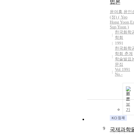
법론
윤여홍
,
윤인
(정) ( Yeo
Hong Yoon
,
E
Sup Yoon )
한국화학
학회
1991
한국화학
학회 춘계
학술발표
문집
Vol.1991
No.-
원
문
보
기
9
국제과학