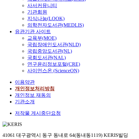
사서커뮤니티
기관회원
지식나눔(LOOK)
의학전자도서관(MEDLIS)
유관기관 사이트
교육부(MOE)
국립장애인도서관(NLD)
국립중앙도서관(NL)
국회도서관(NAL)
연구윤리정보포털(CRE)
사이언스온 (ScienceON)
이용약관
개인정보처리방침
개인정보 재동의
기관소개
저작물 게시중단요청
41061 대구광역시 동구 동내로 64(동내동1119) KERIS빌딩