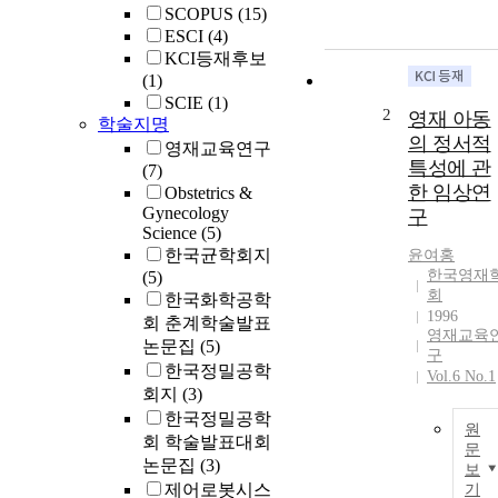
SCOPUS
(15)
ESCI
(4)
KCI등재후보
(1)
SCIE
(1)
2
영재 아동
학술지명
의 정서적
영재교육연구
특성에 관
(7)
한 임상연
Obstetrics &
Gynecology
구
Science
(5)
한국균학회지
윤여홍
한국영재
(5)
회
한국화학공학
1996
회 춘계학술발표
영재교육
논문집
(5)
구
한국정밀공학
Vol.6 No.1
회지
(3)
한국정밀공학
원
회 학술발표대회
문
논문집
(3)
보
제어로봇시스
기