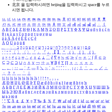
北京 을 입력하시려면
beijing
을 입력하시고 space를 누르
시면 됩니다.
ㅥ
ㅦ
ㅧ
ㅨ
ㅩ
ㅪ
ㅫ
ㅬ
ㅭ
ㅮ
ㅯ
ㅰ
ㅱ
ㅲ
ㅳ
ㅴ
ㅵ
ㅶ
ㅷ
ㅸ
ㅹ
ㅺ
ㅻ
ㅼ
ㅽ
ㅾ
ㅿ
ㆀ
ㆁ
ㆂ
ㆃ
ㆄ
ㆅ
ㆆ
ㆇ
ㆈ
ㆉ
ㆊ
ㆋ
ㆌ
ㆍ
ㆎ
Α
Β
Γ
Δ
Ε
Ζ
Η
Θ
Ι
Κ
Λ
Μ
Ν
Ξ
Ο
Π
Ρ
Σ
Τ
Υ
Φ
Χ
Ψ
Ω
α
β
γ
δ
ε
ζ
η
θ
ι
κ
λ
μ
ν
ξ
ο
π
ρ
σ
τ
υ
φ
χ
ψ
ω
á
à
Á
À
é
è
É
È
ç
Ç
ê
Ä
Ö
Ü
ä
ö
ü
ß
ְ
ֳ
ֲ
ֱ
ָ
ַ
ֵ
ֶ
ִ
ֹ
ּ
ֻ
ׂ
ׁ
ּ
ב
ה
נ
מ
צ
ת
ץ
ש
ד
ג
כ
ע
י
ח
ל
ך
ף
ק
ר
א
ט
ו
ן
ם
פ
‘
’
“
”
〔
〕
〈
〉
「
」
『
』
【
】
＂
（
）
［
］
｛
｝
±
×
÷
≠
≤
≥
∞
∴
♂
♀
∠
⊥
⌒
∂
∇
≡
≒
≪
≫
√
∽
∝
∵
∫
∬
∈
∋
⊆
⊇
⊂
⊃
∪
∩
∧
∨
￢
⇒
⇔
∀
∃
∮
∑
∏
＋
－
＜
＝
＞
、
。
·
‥
…
¨
〃
―
∥
＼
∼
´
～
ˇ
˘
˝
˚
˙
¸
˛
¡
¿
ː
！
＇
，
．
／
：
；
？
＾
＿
｀
｜
½
⅓
⅔
¼
¾
⅛
⅜
⅝
⅞
¹
²
³
⁴
ⁿ
₁
₂
₃
₄
Æ
Ð
Ħ
Ĳ
Ł
Ø
Œ
Þ
Ŧ
Ŋ
æ
đ
ð
ħ
ı
ĳ
ĸ
ŀ
ł
ø
œ
ß
þ
ŧ
ŋ
ŉ
А
Б
В
Г
Д
Е
Ё
Ж
З
И
Й
К
Л
М
Н
О
П
Р
С
Т
У
Ф
Х
Ц
Ч
Ш
Щ
Ъ
Ы
Ь
Э
Ю
Я
а
б
в
г
д
е
ё
ж
з
и
й
к
л
м
н
о
п
р
с
т
у
ф
х
ц
ч
ш
щ
ъ
ы
ь
э
ю
я
′
″
℃
Å
￠
￡
￥
¤
℉
‰
＄
％
Ｆ
￦
㎕
㎖
㎗
ℓ
㎘
㏄
㎣
㎤
㎥
㎦
㎙
㎚
㎛
㎜
㎝
㎞
㎟
㎠
㎡
㎢
㏊
㎍
㎎
㎏
㏏
㎈
㎉
㏈
㎧
㎨
㎰
㎱
㎲
㎳
㎴
㎵
㎶
㎷
㎸
㎹
㎀
㎁
㎂
㎃
㎄
㎺
㎻
㎽
㎾
㎿
㎐
㎑