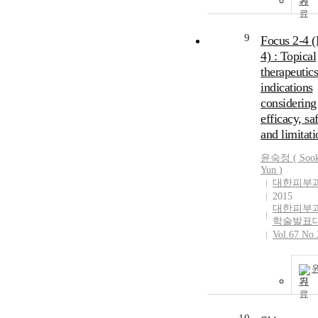
기
9
Focus 2-4 (
4) : Topical
therapeutics
indications
considering
efficacy, sa
and limitati
윤숙정
(
Soo
Yun
)
대한피부
2015
대한피부
학술발표
Vol.67 No.
기