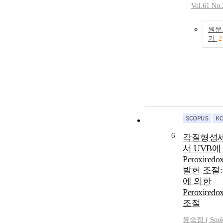
Vol.61 No.
원문
기
2
6
각질형성
서 UVB에
Peroxiredo
발현 조절: 
에 의한
Peroxiredo
조절
윤숙정
(
Soo