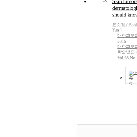
10
Skin tumors
dermatologi
should kno
윤숙정
(
Soo
Yun
)
대한피부
2016
대한피부
학술발표
Vol.68 No.
기