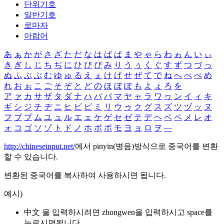
단위기호
일반기호
로마자
아랍어
あ
ぁ
か
が
さ
ざ
た
だ
な
は
ば
ぱ
ま
や
ゃ
ら
わ
ゎ
ん
い
ぃ
き
ぎ
し
じ
ち
ぢ
に
ひ
び
ぴ
み
り
う
ぅ
く
ぐ
す
ず
つ
づ
っ
ぬ
ふ
ぶ
ぷ
む
ゆ
ゅ
る
え
ぇ
け
げ
せ
ぜ
て
で
ね
へ
べ
ぺ
め
れ
お
ぉ
こ
ご
そ
ぞ
と
ど
の
ほ
ぼ
ぽ
も
よ
ょ
ろ
を
ア
ァ
カ
サ
ザ
タ
ダ
ナ
ハ
バ
パ
マ
ヤ
ャ
ラ
ワ
ヮ
ン
イ
ィ
キ
ギ
シ
ジ
チ
ヂ
ニ
ヒ
ビ
ピ
ミ
リ
ウ
ゥ
ク
グ
ス
ズ
ツ
ヅ
ッ
ヌ
フ
ブ
プ
ム
ユ
ュ
ル
エ
ェ
ケ
ゲ
セ
ゼ
テ
デ
ヘ
ベ
ペ
メ
レ
オ
ォ
コ
ゴ
ソ
ゾ
ト
ド
ノ
ホ
ボ
ポ
モ
ヨ
ョ
ロ
ヲ
―
http://chineseinput.net/
에서 pinyin(병음)방식으로 중국어를 변환
할 수 있습니다.
변환된 중국어를 복사하여 사용하시면 됩니다.
예시)
中文 을 입력하시려면
zhongwen
을 입력하시고 space를
누르시면됩니다.