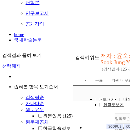
단행본
연구보고서
공개강의
home
국내학술논문
저자 : 윤숙
검색결과 좁혀 보기
검색키워드
Sook Jung Y
선택해제
(검색결과
125
무료
기관 내 무
좁혀본 항목 보기순서
검색량순
내보내기
내
가나다순
한글로보기
원문유무
원문있음
(125)
정확도순
원문제공처
한국학술정보
내림차순