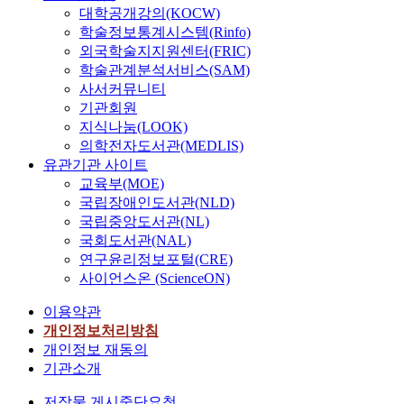
대학공개강의(KOCW)
학술정보통계시스템(Rinfo)
외국학술지지원센터(FRIC)
학술관계분석서비스(SAM)
사서커뮤니티
기관회원
지식나눔(LOOK)
의학전자도서관(MEDLIS)
유관기관 사이트
교육부(MOE)
국립장애인도서관(NLD)
국립중앙도서관(NL)
국회도서관(NAL)
연구윤리정보포털(CRE)
사이언스온 (ScienceON)
이용약관
개인정보처리방침
개인정보 재동의
기관소개
저작물 게시중단요청