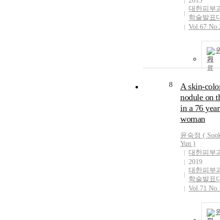
2015
대한피부
학술발표
Vol.67 No.
기
8
A skin-colo
nodule on t
in a 76 year
woman
윤숙정
(
Soo
Yun
)
대한피부
2019
대한피부
학술발표
Vol.71 No.