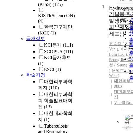
(KISS)
(125)
1
Hydroxyur
10개씩 
기복용 환
KISTI(ScienceON)
조회
발생한 광
(4)
1
한국연구재단
피부궤양과
(KCI)
(1)
세포암
2
등재정보
윤숙정
(
Soo
KCI등재
(111)
3
Yun
)
,
이지범 (
SCOPUS
(111)
Bum Lee )
,
김
KCI등재후보
5
Seong Jin Kim
(1)
철 ( Seung Ch
ESCI
(1)
)
,
원영호 ( Yo
1
학술지명
Won )
대한피부
대한피부과학
2002
회지
(110)
대한피부
대한피부과학
지
회 학술발표대회
Vol.40 No.
집
(13)
대한내과학회
지
(1)
기
Tuberculosis
and Respiratory