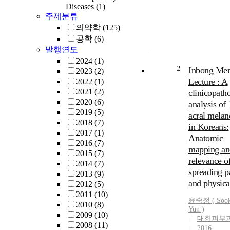
Diseases
(1)
주제분류
의약학
(125)
공학
(6)
발행연도
2024
(1)
2
Inbong Mem
2023
(2)
Lecture : A
2022
(1)
2021
(2)
clinicopath
2020
(6)
analysis of
2019
(5)
acral mela
2018
(7)
in Koreans:
2017
(1)
Anatomic
2016
(7)
mapping an
2015
(7)
relevance o
2014
(7)
spreading p
2013
(9)
and physical
2012
(5)
2011
(10)
윤숙정
(
Soo
2010
(8)
Yun
)
2009
(10)
대한피부
2008
(11)
2016