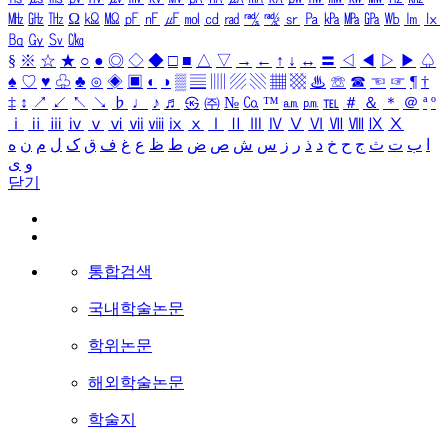
㎒
㎓
㎔
Ω
㏀
㏁
㎊
㎋
㎌
㏖
㏅
㎭
㎮
㎯
㏛
㎩
㎪
㎫
㎬
㏝
㏐
㏓
㏃
㏉
㏜
㏆
§
※
☆
★
○
●
◎
◇
◆
□
■
△
▽
→
←
↑
↓
↔
〓
◁
◀
▷
▶
♤
♠
♡
♥
♧
♣
⊙
◈
▣
◐
◑
▒
▤
▥
▨
▧
▦
▩
♨
☏
☎
☜
☞
¶
†
‡
↕
↗
↙
↖
↘
♭
♩
♪
♬
㉿
㈜
№
㏇
™
㏂
㏘
℡
＃
＆
＊
＠
ª
º
ⅰ
ⅱ
ⅲ
ⅳ
ⅴ
ⅵ
ⅶ
ⅷ
ⅸ
ⅹ
Ⅰ
Ⅱ
Ⅲ
Ⅳ
Ⅴ
Ⅵ
Ⅶ
Ⅷ
Ⅸ
Ⅹ
ا
ب
ت
ث
ج
ح
خ
د
ذ
ر
ز
س
ش
ص
ض
ط
ظ
ع
غ
ف
ق
ک
ل
م
ن
ه
و
ی
닫기
통합검색
국내학술논문
학위논문
해외학술논문
학술지