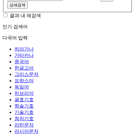
상세검색
결과 내 재검색
인기 검색어
다국어 입력
히라가나
가타카나
중국어
한글고어
그리스문자
프랑스어
독일어
히브리어
괄호기호
학술기호
기술기호
첨자기호
라틴문자
러시아문자