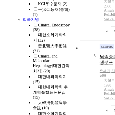
大韓再
KCI우수등재
(2)
2000
구)KCI등재(통합)
Annals 
(1)
Rehabil
학술지명
Vol.24
Clinical Endoscopy
(38)
대한소화기학회
지
(32)
忠北醫大學術誌
(21)
3
Clinical and
뇌졸중의
Molecular
생분포
Hepatology(대한간학
회지)
(20)
윤세진
,
최
상배
대한내과학회지
大韓再
(15)
1998
대한내과학회 추
Annals 
계학술발표논문집
Rehabil
(15)
Vol.22
大韓消化器病學
會誌
(10)
대한소화기학회