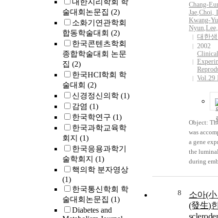
대한지리학회 학
Chang-Eu
술대회논문집
(2)
Jae
,
Choi,
Kwang-Yu
소화기연관학회
Nyun
,
Lee
합동학술대회
(2)
대한생
한국콘텐츠학회
2002
종합학술대회 논문
Clinica
Experi
집
(2)
Reprod
한국HCI학회 학
Vol.29
술대회
(2)
신경정신의학
(1)
감염
(1)
한국학연구
(1)
Object: Th
한국과학교육학
was accomp
회지
(1)
a gene expr
한국응용과학기
the lumina
술학회지
(1)
during emb
핵의학 분자영상
in compari
(1)
implantati
한국통신학회 학
interimpla
8
소아(小
술대회논문집
(1)
sites. Mat
(發生)한 
Diabetes and
The mouse 
sclerod