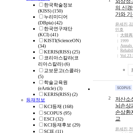
1
외상성
한국학술정보
의 신경
(KISS)
(150)
가와 
누리미디어
(DBpia)
(42)
윤세진
,
김
한국연구재단
민호
(KCI)
(41)
大韓再
KISTI(ScienceON)
1999
(34)
Annals 
Rehabil
KERIS(RISS)
(25)
Vol.23
코리아스칼라(코
리아스칼라)
(6)
교보문고(스콜라)
(5)
학술교육원
(eArticle)
(3)
KERIS(RISS)
(2)
2
저산소
등재정보
뇌손상과
KCI등재
(168)
손상환자
SCOPUS
(95)
교
ESCI
(32)
KCI등재후보
(29)
윤세진
,
전
SCIE
(11)