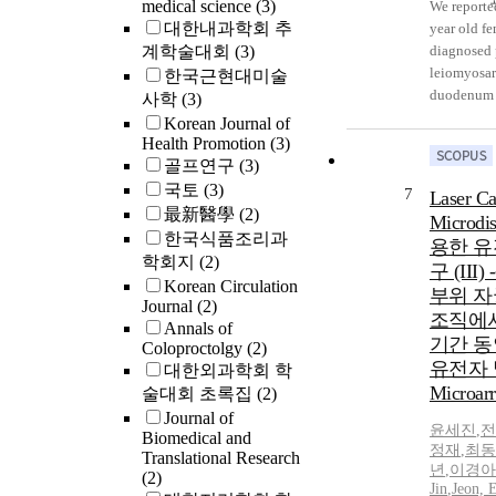
medical science
(3)
We reported
대한내과학회 추
year old f
계학술대회
(3)
diagnosed 
leiomyosa
한국근현대미술
duodenum 
사학
(3)
post-opera
Korean Journal of
diagnosis.
Health Promotion
(3)
of melena 
골프연구
(3)
weakness.
국토
(3)
7
Laser Ca
revealed m
最新醫學
(2)
Microdi
necrosis in
한국식품조리과
용한 유
duodenum.
학회지
(2)
구 (III
biopsy sho
Korean Circulation
부위 자
inflammati
Journal
(2)
case was p
조직에서
Annals of
segmental 
기간 동
Coloproctolgy
(2)
end-to-sid
유전자 
대한외과학회 학
jejunostmy
Microa
술대회 초록집
(2)
postoperati
Journal of
low grade
윤세진
,
전
Biomedical and
in duoden
정재
,
최동
Translational Research
년
,
이경아
third porti
(2)
Jin
,
Jeon, 