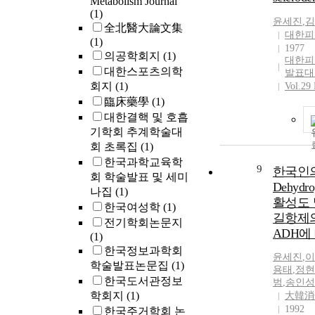
Metabolism Journal
epithelium
(1)
INTER site
윤세진
,
김
全北醫大論文集
on day 4.5
대한피
(1)
plug = day
1977
의공학회지
(1)
Captured M
대한피
대한스포츠의학
(LCM). RN
발표대
회지
(1)
Vol.29
from LCM 
臨床藥學
(1)
epithelium,
labeled an
대한결핵 및 호흡
microarray
기학회 추계학술대
microarray
회 초록집
(1)
were analy
한국과학교육학
9
한국인의 
Significan
회 학술발표 및 세미
Microarra
Dehydro
나집
(1)
Differentia
활성도 및
한국여성학
(1)
some genes
길항제의
전기학회논문지
by LCM fo
ADH에
(1)
PCR. Resul
한국정보과학회
of IM and 
윤세진
,
이
학술발표논문집
(1)
SAM identi
용태
,
정현
한국도서관정보
범
,
송인성
most highl
학회지
(1)
大韓消
while 13 ge
1992
한국주거학회 논
INTER site