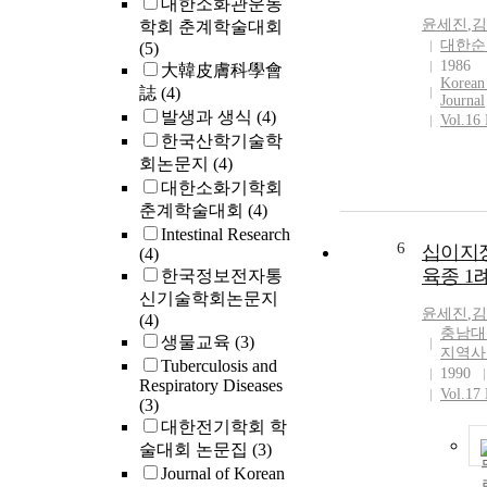
대한소화관운동
윤세진
,
김
학회 춘계학술대회
대한순
(5)
1986
大韓皮膚科學會
Korean 
誌
(4)
Journal
발생과 생식
(4)
Vol.16
한국산학기술학
회논문지
(4)
대한소화기학회
춘계학술대회
(4)
Intestinal Research
6
십이지
(4)
육종 1
한국정보전자통
신기술학회논문지
윤세진
,
김
(4)
충남대
생물교육
(3)
지역사
Tuberculosis and
1990
Respiratory Diseases
Vol.17
(3)
대한전기학회 학
술대회 논문집
(3)
Journal of Korean