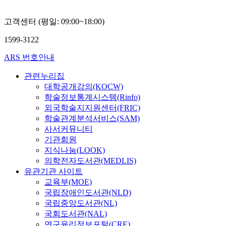
고객센터 (평일: 09:00~18:00)
1599-3122
ARS 번호안내
관련누리집
대학공개강의(KOCW)
학술정보통계시스템(Rinfo)
외국학술지지원센터(FRIC)
학술관계분석서비스(SAM)
사서커뮤니티
기관회원
지식나눔(LOOK)
의학전자도서관(MEDLIS)
유관기관 사이트
교육부(MOE)
국립장애인도서관(NLD)
국립중앙도서관(NL)
국회도서관(NAL)
연구윤리정보포털(CRE)