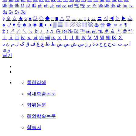
㎒
㎓
㎔
Ω
㏀
㏁
㎊
㎋
㎌
㏖
㏅
㎭
㎮
㎯
㏛
㎩
㎪
㎫
㎬
㏝
㏐
㏓
㏃
㏉
㏜
㏆
§
※
☆
★
○
●
◎
◇
◆
□
■
△
▽
→
←
↑
↓
↔
〓
◁
◀
▷
▶
♤
♠
♡
♥
♧
♣
⊙
◈
▣
◐
◑
▒
▤
▥
▨
▧
▦
▩
♨
☏
☎
☜
☞
¶
†
‡
↕
↗
↙
↖
↘
♭
♩
♪
♬
㉿
㈜
№
㏇
™
㏂
㏘
℡
＃
＆
＊
＠
ª
º
ⅰ
ⅱ
ⅲ
ⅳ
ⅴ
ⅵ
ⅶ
ⅷ
ⅸ
ⅹ
Ⅰ
Ⅱ
Ⅲ
Ⅳ
Ⅴ
Ⅵ
Ⅶ
Ⅷ
Ⅸ
Ⅹ
ا
ب
ت
ث
ج
ح
خ
د
ذ
ر
ز
س
ش
ص
ض
ط
ظ
ع
غ
ف
ق
ک
ل
م
ن
ه
و
ی
닫기
통합검색
국내학술논문
학위논문
해외학술논문
학술지