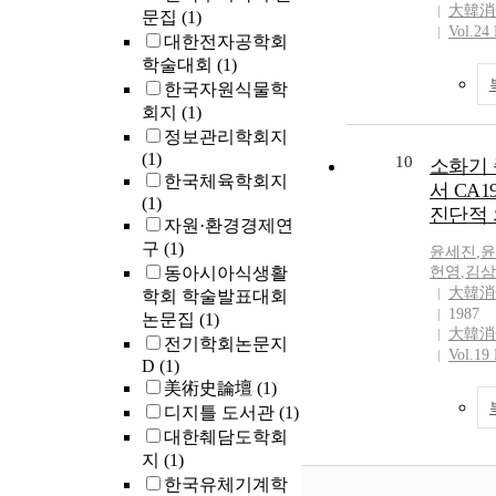
大韓消
문집
(1)
estimated f
Vol.24
rate (FDR)
대한전자공학회
73 genes a
학술대회
(1)
EST/unkno
한국자원식물학
the remain
회지
(1)
categorized
정보관리학회지
cell cycle,
(1)
10
소화기
expression
한국체육학회지
서 CA1
reaction, i
(1)
진단적
metabolism
자원·환경경제연
stress, and
구
(1)
윤세진
,
윤
transductio
동아시아식생활
헌영
,
김삼
structural 
大韓消
학회 학술발표대회
related esp
1987
논문집
(1)
extracellul
大韓消
전기학회논문지
tissue rem
Vol.19
D
(1)
Meanwhile
美術史論壇
(1)
genes up-r
디지틀 도서관
(1)
INTER, 8 g
대한췌담도학회
EST/unkno
지
(1)
the rest 5 
metabolism
한국유체기계학