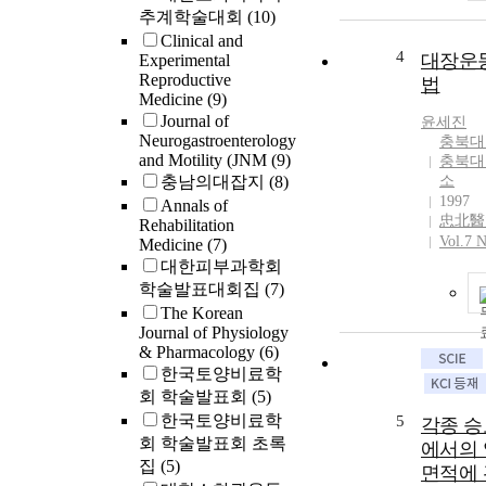
추계학술대회
(10)
Clinical and
4
대장운
Experimental
Reproductive
법
Medicine
(9)
Journal of
윤세진
Neurogastroenterology
충북대
and Motility (JNM
(9)
충북대
충남의대잡지
(8)
소
1997
Annals of
忠北醫
Rehabilitation
Vol.7 
Medicine
(7)
대한피부과학회
학술발표대회집
(7)
The Korean
Journal of Physiology
& Pharmacology
(6)
한국토양비료학
회 학술발표회
(5)
한국토양비료학
5
각종 승
회 학술발표회 초록
에서의 
집
(5)
면적에 