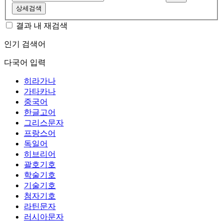
상세검색
결과 내 재검색
인기 검색어
다국어 입력
히라가나
가타카나
중국어
한글고어
그리스문자
프랑스어
독일어
히브리어
괄호기호
학술기호
기술기호
첨자기호
라틴문자
러시아문자