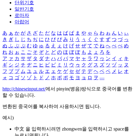
단위기호
일반기호
로마자
아랍어
あ
ぁ
か
が
さ
ざ
た
だ
な
は
ば
ぱ
ま
や
ゃ
ら
わ
ゎ
ん
い
ぃ
き
ぎ
し
じ
ち
ぢ
に
ひ
び
ぴ
み
り
う
ぅ
く
ぐ
す
ず
つ
づ
っ
ぬ
ふ
ぶ
ぷ
む
ゆ
ゅ
る
え
ぇ
け
げ
せ
ぜ
て
で
ね
へ
べ
ぺ
め
れ
お
ぉ
こ
ご
そ
ぞ
と
ど
の
ほ
ぼ
ぽ
も
よ
ょ
ろ
を
ア
ァ
カ
サ
ザ
タ
ダ
ナ
ハ
バ
パ
マ
ヤ
ャ
ラ
ワ
ヮ
ン
イ
ィ
キ
ギ
シ
ジ
チ
ヂ
ニ
ヒ
ビ
ピ
ミ
リ
ウ
ゥ
ク
グ
ス
ズ
ツ
ヅ
ッ
ヌ
フ
ブ
プ
ム
ユ
ュ
ル
エ
ェ
ケ
ゲ
セ
ゼ
テ
デ
ヘ
ベ
ペ
メ
レ
オ
ォ
コ
ゴ
ソ
ゾ
ト
ド
ノ
ホ
ボ
ポ
モ
ヨ
ョ
ロ
ヲ
―
http://chineseinput.net/
에서 pinyin(병음)방식으로 중국어를 변환
할 수 있습니다.
변환된 중국어를 복사하여 사용하시면 됩니다.
예시)
中文 을 입력하시려면
zhongwen
을 입력하시고 space를
누르시면됩니다.