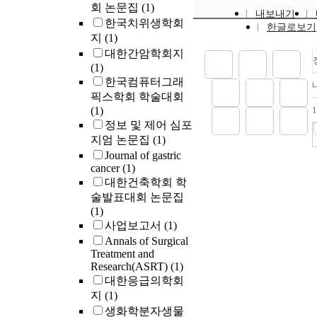
transducti
회 논문집
(1)
내보내기
gene/prote
한국치위생학회
한글로보기
Among the
지
(1)
genes wit
대한간암학회지
functions,
(1)
were relate
한국컴퓨터그래
$Ca^{2+}$ 
픽스학회 학술대회
function. 
(1)
Results of 
정보 및 제어 심포
suggest tha
지엄 논문집
(1)
remodeling
Journal of gastric
the IM sit
cancer
(1)
apposition
대한건축학회 학
sites are r
술발표대회 논문집
than IM sit
(1)
$Ca^{2+}$ 
사업보고서
(1)
for apposit
Annals of Surgical
human hom
Treatment and
genes expr
Research(ASRT)
(1)
mouse lumi
대한응급의학회
during app
지
(1)
to underst
생화학분자생물
implantati