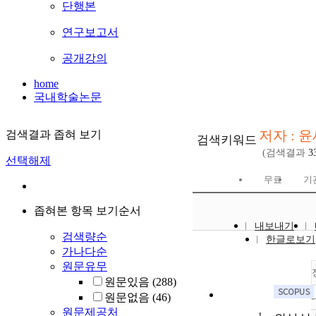
단행본
연구보고서
공개강의
home
국내학술논문
저자 : 
검색결과 좁혀 보기
검색키워드
(검색결과
3
선택해제
무료
기
좁혀본 항목 보기순서
내보내기
검색량순
한글로보기
가나다순
원문유무
원문있음
(288)
원문없음
(46)
원문제공처