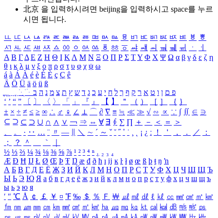
北京 을 입력하시려면
beijing
을 입력하시고 space를 누르
시면 됩니다.
ㅥ
ㅦ
ㅧ
ㅨ
ㅩ
ㅪ
ㅫ
ㅬ
ㅭ
ㅮ
ㅯ
ㅰ
ㅱ
ㅲ
ㅳ
ㅴ
ㅵ
ㅶ
ㅷ
ㅸ
ㅹ
ㅺ
ㅻ
ㅼ
ㅽ
ㅾ
ㅿ
ㆀ
ㆁ
ㆂ
ㆃ
ㆄ
ㆅ
ㆆ
ㆇ
ㆈ
ㆉ
ㆊ
ㆋ
ㆌ
ㆍ
ㆎ
Α
Β
Γ
Δ
Ε
Ζ
Η
Θ
Ι
Κ
Λ
Μ
Ν
Ξ
Ο
Π
Ρ
Σ
Τ
Υ
Φ
Χ
Ψ
Ω
α
β
γ
δ
ε
ζ
η
θ
ι
κ
λ
μ
ν
ξ
ο
π
ρ
σ
τ
υ
φ
χ
ψ
ω
á
à
Á
À
é
è
É
È
ç
Ç
ê
Ä
Ö
Ü
ä
ö
ü
ß
ְ
ֳ
ֲ
ֱ
ָ
ַ
ֵ
ֶ
ִ
ֹ
ּ
ֻ
ׂ
ׁ
ּ
ב
ה
נ
מ
צ
ת
ץ
ש
ד
ג
כ
ע
י
ח
ל
ך
ף
ק
ר
א
ט
ו
ן
ם
פ
‘
’
“
”
〔
〕
〈
〉
「
」
『
』
【
】
＂
（
）
［
］
｛
｝
±
×
÷
≠
≤
≥
∞
∴
♂
♀
∠
⊥
⌒
∂
∇
≡
≒
≪
≫
√
∽
∝
∵
∫
∬
∈
∋
⊆
⊇
⊂
⊃
∪
∩
∧
∨
￢
⇒
⇔
∀
∃
∮
∑
∏
＋
－
＜
＝
＞
、
。
·
‥
…
¨
〃
―
∥
＼
∼
´
～
ˇ
˘
˝
˚
˙
¸
˛
¡
¿
ː
！
＇
，
．
／
：
；
？
＾
＿
｀
｜
½
⅓
⅔
¼
¾
⅛
⅜
⅝
⅞
¹
²
³
⁴
ⁿ
₁
₂
₃
₄
Æ
Ð
Ħ
Ĳ
Ł
Ø
Œ
Þ
Ŧ
Ŋ
æ
đ
ð
ħ
ı
ĳ
ĸ
ŀ
ł
ø
œ
ß
þ
ŧ
ŋ
ŉ
А
Б
В
Г
Д
Е
Ё
Ж
З
И
Й
К
Л
М
Н
О
П
Р
С
Т
У
Ф
Х
Ц
Ч
Ш
Щ
Ъ
Ы
Ь
Э
Ю
Я
а
б
в
г
д
е
ё
ж
з
и
й
к
л
м
н
о
п
р
с
т
у
ф
х
ц
ч
ш
щ
ъ
ы
ь
э
ю
я
′
″
℃
Å
￠
￡
￥
¤
℉
‰
＄
％
Ｆ
￦
㎕
㎖
㎗
ℓ
㎘
㏄
㎣
㎤
㎥
㎦
㎙
㎚
㎛
㎜
㎝
㎞
㎟
㎠
㎡
㎢
㏊
㎍
㎎
㎏
㏏
㎈
㎉
㏈
㎧
㎨
㎰
㎱
㎲
㎳
㎴
㎵
㎶
㎷
㎸
㎹
㎀
㎁
㎂
㎃
㎄
㎺
㎻
㎽
㎾
㎿
㎐
㎑