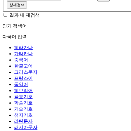
상세검색
결과 내 재검색
인기 검색어
다국어 입력
히라가나
가타카나
중국어
한글고어
그리스문자
프랑스어
독일어
히브리어
괄호기호
학술기호
기술기호
첨자기호
라틴문자
러시아문자