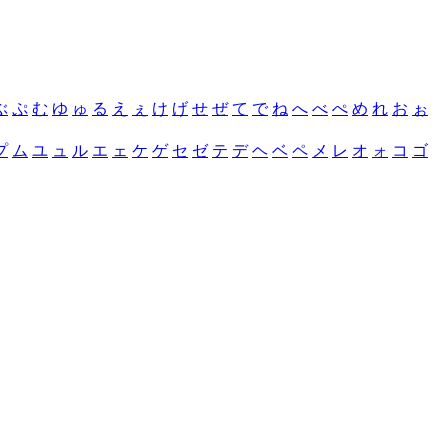
ぶ
ぷ
む
ゆ
ゅ
る
え
ぇ
け
げ
せ
ぜ
て
で
ね
へ
べ
ぺ
め
れ
お
ぉ
プ
ム
ユ
ュ
ル
エ
ェ
ケ
ゲ
セ
ゼ
テ
デ
ヘ
ベ
ペ
メ
レ
オ
ォ
コ
ゴ