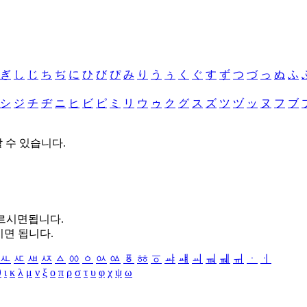
ぎ
し
じ
ち
ぢ
に
ひ
び
ぴ
み
り
う
ぅ
く
ぐ
す
ず
つ
づ
っ
ぬ
ふ
シ
ジ
チ
ヂ
ニ
ヒ
ビ
ピ
ミ
リ
ウ
ゥ
ク
グ
ス
ズ
ツ
ヅ
ッ
ヌ
フ
ブ
할 수 있습니다.
누르시면됩니다.
시면 됩니다.
ㅻ
ㅼ
ㅽ
ㅾ
ㅿ
ㆀ
ㆁ
ㆂ
ㆃ
ㆄ
ㆅ
ㆆ
ㆇ
ㆈ
ㆉ
ㆊ
ㆋ
ㆌ
ㆍ
ㆎ
θ
ι
κ
λ
μ
ν
ξ
ο
π
ρ
σ
τ
υ
φ
χ
ψ
ω