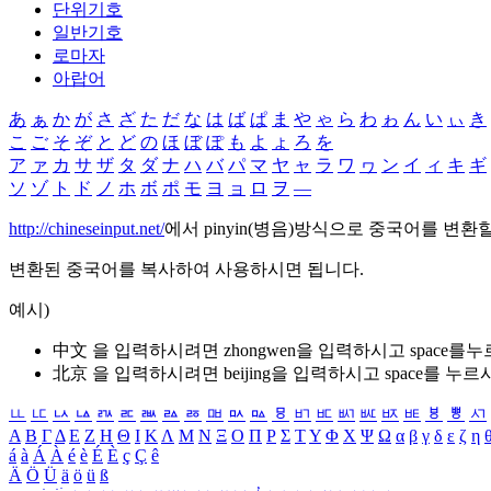
단위기호
일반기호
로마자
아랍어
あ
ぁ
か
が
さ
ざ
た
だ
な
は
ば
ぱ
ま
や
ゃ
ら
わ
ゎ
ん
い
ぃ
き
こ
ご
そ
ぞ
と
ど
の
ほ
ぼ
ぽ
も
よ
ょ
ろ
を
ア
ァ
カ
サ
ザ
タ
ダ
ナ
ハ
バ
パ
マ
ヤ
ャ
ラ
ワ
ヮ
ン
イ
ィ
キ
ギ
ソ
ゾ
ト
ド
ノ
ホ
ボ
ポ
モ
ヨ
ョ
ロ
ヲ
―
http://chineseinput.net/
에서 pinyin(병음)방식으로 중국어를 변환
변환된 중국어를 복사하여 사용하시면 됩니다.
예시)
中文 을 입력하시려면
zhongwen
을 입력하시고 space를
北京 을 입력하시려면
beijing
을 입력하시고 space를 누르
ㅥ
ㅦ
ㅧ
ㅨ
ㅩ
ㅪ
ㅫ
ㅬ
ㅭ
ㅮ
ㅯ
ㅰ
ㅱ
ㅲ
ㅳ
ㅴ
ㅵ
ㅶ
ㅷ
ㅸ
ㅹ
ㅺ
Α
Β
Γ
Δ
Ε
Ζ
Η
Θ
Ι
Κ
Λ
Μ
Ν
Ξ
Ο
Π
Ρ
Σ
Τ
Υ
Φ
Χ
Ψ
Ω
α
β
γ
δ
ε
ζ
η
á
à
Á
À
é
è
É
È
ç
Ç
ê
Ä
Ö
Ü
ä
ö
ü
ß