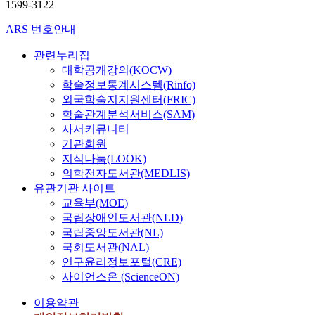
1599-3122
z
e
ARS 번호안내
d
C
관련누리집
o
대학공개강의(KOCW)
s
학술정보통계시스템(Rinfo)
t
외국학술지지원센터(FRIC)
o
학술관계분석서비스(SAM)
f
사서커뮤니티
E
기관회원
n
지식나눔(LOOK)
e
의학전자도서관(MEDLIS)
r
유관기관 사이트
g
교육부(MOE)
y
국립장애인도서관(NLD)
,
국립중앙도서관(NL)
L
국회도서관(NAL)
C
O
연구윤리정보포털(CRE)
E
사이언스온 (ScienceON)
)
이용약관
분