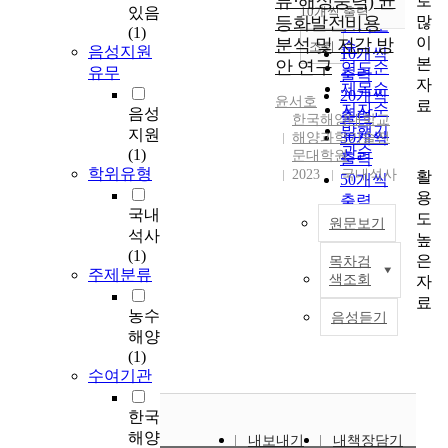
류·해상풍력) 균
로
순
있음
10개씩 출력
내림차순
많
등화발전비용
인기도
(1)
이
분석 및 저감 방
순
조회
음성지원
10개씩
본
안 연구
연도순
유무
출력
자
제목순
20개씩
윤서호
료
저자순
음성
출력
한국해양대학교
발행기
지원
30개씩
해양과학기술전
관순
(1)
문대학원
출력
학위유형
2023
국내석사
활
50개씩
용
출력
국내
도
100개씩
원문보기
석사
높
출력
(1)
은
목차검
본
주제분류
색조회
자
연
료
구
농수
음성듣기
에
해양
서
(1)
는
수여기관
조
류
한국
발
해양
내보내기
내책장담기
전