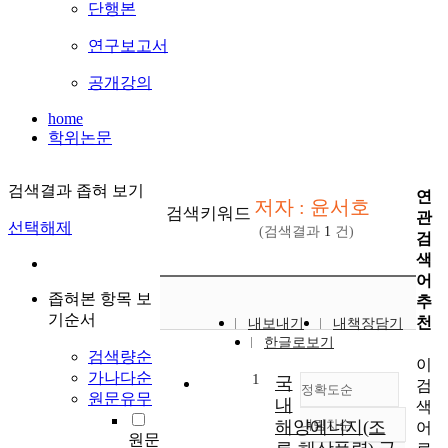
단행본
연구보고서
공개강의
home
학위논문
검색결과 좁혀 보기
연
저자 : 윤서호
검색키워드
관
선택해제
(검색결과
1
건)
검
색
어
좁혀본 항목 보
추
기순서
천
내보내기
내책장담기
한글로보기
검색량순
이
가나다순
1
국
검
정확도순
원문유무
내
색
해양에너지(조
내림차순
어
정확도
원문