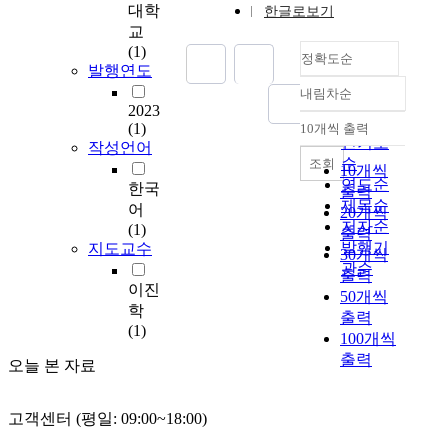
대학
한글로보기
과
교
해
(1)
정확도순
상
발행연도
풍
내림차순
력
정확도
2023
발
순
(1)
10개씩 출력
내림차순
전
인기도
작성언어
의
순
조회
10개씩
균
연도순
한국
출력
등
제목순
어
20개씩
화
저자순
(1)
출력
발
발행기
지도교수
30개씩
전
관순
출력
비
이진
50개씩
용
학
출력
(
(1)
100개씩
L
출력
e
오늘 본 자료
v
e
고객센터 (평일: 09:00~18:00)
l
i