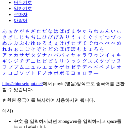
단위기호
일반기호
로마자
아랍어
あ
ぁ
か
が
さ
ざ
た
だ
な
は
ば
ぱ
ま
や
ゃ
ら
わ
ゎ
ん
い
ぃ
き
ぎ
し
じ
ち
ぢ
に
ひ
び
ぴ
み
り
う
ぅ
く
ぐ
す
ず
つ
づ
っ
ぬ
ふ
ぶ
ぷ
む
ゆ
ゅ
る
え
ぇ
け
げ
せ
ぜ
て
で
ね
へ
べ
ぺ
め
れ
お
ぉ
こ
ご
そ
ぞ
と
ど
の
ほ
ぼ
ぽ
も
よ
ょ
ろ
を
ア
ァ
カ
サ
ザ
タ
ダ
ナ
ハ
バ
パ
マ
ヤ
ャ
ラ
ワ
ヮ
ン
イ
ィ
キ
ギ
シ
ジ
チ
ヂ
ニ
ヒ
ビ
ピ
ミ
リ
ウ
ゥ
ク
グ
ス
ズ
ツ
ヅ
ッ
ヌ
フ
ブ
プ
ム
ユ
ュ
ル
エ
ェ
ケ
ゲ
セ
ゼ
テ
デ
ヘ
ベ
ペ
メ
レ
オ
ォ
コ
ゴ
ソ
ゾ
ト
ド
ノ
ホ
ボ
ポ
モ
ヨ
ョ
ロ
ヲ
―
http://chineseinput.net/
에서 pinyin(병음)방식으로 중국어를 변환
할 수 있습니다.
변환된 중국어를 복사하여 사용하시면 됩니다.
예시)
中文 을 입력하시려면
zhongwen
을 입력하시고 space를
누르시면됩니다.