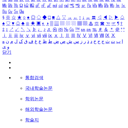
㎒
㎓
㎔
Ω
㏀
㏁
㎊
㎋
㎌
㏖
㏅
㎭
㎮
㎯
㏛
㎩
㎪
㎫
㎬
㏝
㏐
㏓
㏃
㏉
㏜
㏆
§
※
☆
★
○
●
◎
◇
◆
□
■
△
▽
→
←
↑
↓
↔
〓
◁
◀
▷
▶
♤
♠
♡
♥
♧
♣
⊙
◈
▣
◐
◑
▒
▤
▥
▨
▧
▦
▩
♨
☏
☎
☜
☞
¶
†
‡
↕
↗
↙
↖
↘
♭
♩
♪
♬
㉿
㈜
№
㏇
™
㏂
㏘
℡
＃
＆
＊
＠
ª
º
ⅰ
ⅱ
ⅲ
ⅳ
ⅴ
ⅵ
ⅶ
ⅷ
ⅸ
ⅹ
Ⅰ
Ⅱ
Ⅲ
Ⅳ
Ⅴ
Ⅵ
Ⅶ
Ⅷ
Ⅸ
Ⅹ
ا
ب
ت
ث
ج
ح
خ
د
ذ
ر
ز
س
ش
ص
ض
ط
ظ
ع
غ
ف
ق
ک
ل
م
ن
ه
و
ی
닫기
통합검색
국내학술논문
학위논문
해외학술논문
학술지