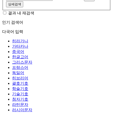
상세검색
결과 내 재검색
인기 검색어
다국어 입력
히라가나
가타카나
중국어
한글고어
그리스문자
프랑스어
독일어
히브리어
괄호기호
학술기호
기술기호
첨자기호
라틴문자
러시아문자