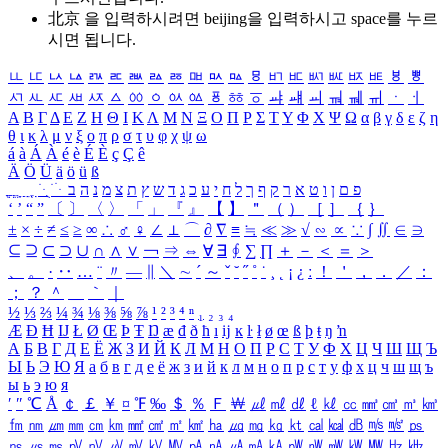
北京 을 입력하시려면
beijing
을 입력하시고 space를 누르
시면 됩니다.
ㅥ
ㅦ
ㅧ
ㅨ
ㅩ
ㅪ
ㅫ
ㅬ
ㅭ
ㅮ
ㅯ
ㅰ
ㅱ
ㅲ
ㅳ
ㅴ
ㅵ
ㅶ
ㅷ
ㅸ
ㅹ
ㅺ
ㅻ
ㅼ
ㅽ
ㅾ
ㅿ
ㆀ
ㆁ
ㆂ
ㆃ
ㆄ
ㆅ
ㆆ
ㆇ
ㆈ
ㆉ
ㆊ
ㆋ
ㆌ
ㆍ
ㆎ
Α
Β
Γ
Δ
Ε
Ζ
Η
Θ
Ι
Κ
Λ
Μ
Ν
Ξ
Ο
Π
Ρ
Σ
Τ
Υ
Φ
Χ
Ψ
Ω
α
β
γ
δ
ε
ζ
η
θ
ι
κ
λ
μ
ν
ξ
ο
π
ρ
σ
τ
υ
φ
χ
ψ
ω
á
à
Á
À
é
è
É
È
ç
Ç
ê
Ä
Ö
Ü
ä
ö
ü
ß
ְ
ֳ
ֲ
ֱ
ָ
ַ
ֵ
ֶ
ִ
ֹ
ּ
ֻ
ׂ
ׁ
ּ
ב
ה
נ
מ
צ
ת
ץ
ש
ד
ג
כ
ע
י
ח
ל
ך
ף
ק
ר
א
ט
ו
ן
ם
פ
‘
’
“
”
〔
〕
〈
〉
「
」
『
』
【
】
＂
（
）
［
］
｛
｝
±
×
÷
≠
≤
≥
∞
∴
♂
♀
∠
⊥
⌒
∂
∇
≡
≒
≪
≫
√
∽
∝
∵
∫
∬
∈
∋
⊆
⊇
⊂
⊃
∪
∩
∧
∨
￢
⇒
⇔
∀
∃
∮
∑
∏
＋
－
＜
＝
＞
、
。
·
‥
…
¨
〃
―
∥
＼
∼
´
～
ˇ
˘
˝
˚
˙
¸
˛
¡
¿
ː
！
＇
，
．
／
：
；
？
＾
＿
｀
｜
½
⅓
⅔
¼
¾
⅛
⅜
⅝
⅞
¹
²
³
⁴
ⁿ
₁
₂
₃
₄
Æ
Ð
Ħ
Ĳ
Ł
Ø
Œ
Þ
Ŧ
Ŋ
æ
đ
ð
ħ
ı
ĳ
ĸ
ŀ
ł
ø
œ
ß
þ
ŧ
ŋ
ŉ
А
Б
В
Г
Д
Е
Ё
Ж
З
И
Й
К
Л
М
Н
О
П
Р
С
Т
У
Ф
Х
Ц
Ч
Ш
Щ
Ъ
Ы
Ь
Э
Ю
Я
а
б
в
г
д
е
ё
ж
з
и
й
к
л
м
н
о
п
р
с
т
у
ф
х
ц
ч
ш
щ
ъ
ы
ь
э
ю
я
′
″
℃
Å
￠
￡
￥
¤
℉
‰
＄
％
Ｆ
￦
㎕
㎖
㎗
ℓ
㎘
㏄
㎣
㎤
㎥
㎦
㎙
㎚
㎛
㎜
㎝
㎞
㎟
㎠
㎡
㎢
㏊
㎍
㎎
㎏
㏏
㎈
㎉
㏈
㎧
㎨
㎰
㎱
㎲
㎳
㎴
㎵
㎶
㎷
㎸
㎹
㎀
㎁
㎂
㎃
㎄
㎺
㎻
㎽
㎾
㎿
㎐
㎑