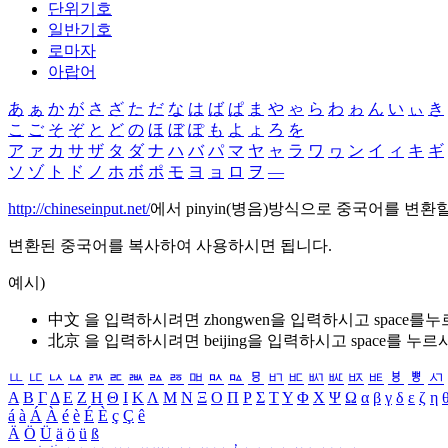
단위기호
일반기호
로마자
아랍어
あ
ぁ
か
が
さ
ざ
た
だ
な
は
ば
ぱ
ま
や
ゃ
ら
わ
ゎ
ん
い
ぃ
き
こ
ご
そ
ぞ
と
ど
の
ほ
ぼ
ぽ
も
よ
ょ
ろ
を
ア
ァ
カ
サ
ザ
タ
ダ
ナ
ハ
バ
パ
マ
ヤ
ャ
ラ
ワ
ヮ
ン
イ
ィ
キ
ギ
ソ
ゾ
ト
ド
ノ
ホ
ボ
ポ
モ
ヨ
ョ
ロ
ヲ
―
http://chineseinput.net/
에서 pinyin(병음)방식으로 중국어를 변환
변환된 중국어를 복사하여 사용하시면 됩니다.
예시)
中文 을 입력하시려면
zhongwen
을 입력하시고 space를
北京 을 입력하시려면
beijing
을 입력하시고 space를 누르
ㅥ
ㅦ
ㅧ
ㅨ
ㅩ
ㅪ
ㅫ
ㅬ
ㅭ
ㅮ
ㅯ
ㅰ
ㅱ
ㅲ
ㅳ
ㅴ
ㅵ
ㅶ
ㅷ
ㅸ
ㅹ
ㅺ
Α
Β
Γ
Δ
Ε
Ζ
Η
Θ
Ι
Κ
Λ
Μ
Ν
Ξ
Ο
Π
Ρ
Σ
Τ
Υ
Φ
Χ
Ψ
Ω
α
β
γ
δ
ε
ζ
η
á
à
Á
À
é
è
É
È
ç
Ç
ê
Ä
Ö
Ü
ä
ö
ü
ß