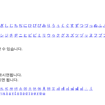
ぎ
し
じ
ち
ぢ
に
ひ
び
ぴ
み
り
う
ぅ
く
ぐ
す
ず
つ
づ
っ
ぬ
ふ
シ
ジ
チ
ヂ
ニ
ヒ
ビ
ピ
ミ
リ
ウ
ゥ
ク
グ
ス
ズ
ツ
ヅ
ッ
ヌ
フ
ブ
할 수 있습니다.
누르시면됩니다.
시면 됩니다.
ㅻ
ㅼ
ㅽ
ㅾ
ㅿ
ㆀ
ㆁ
ㆂ
ㆃ
ㆄ
ㆅ
ㆆ
ㆇ
ㆈ
ㆉ
ㆊ
ㆋ
ㆌ
ㆍ
ㆎ
θ
ι
κ
λ
μ
ν
ξ
ο
π
ρ
σ
τ
υ
φ
χ
ψ
ω