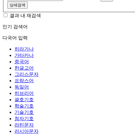
상세검색
결과 내 재검색
인기 검색어
다국어 입력
히라가나
가타카나
중국어
한글고어
그리스문자
프랑스어
독일어
히브리어
괄호기호
학술기호
기술기호
첨자기호
라틴문자
러시아문자