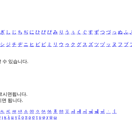
ぎ
し
じ
ち
ぢ
に
ひ
び
ぴ
み
り
う
ぅ
く
ぐ
す
ず
つ
づ
っ
ぬ
ふ
シ
ジ
チ
ヂ
ニ
ヒ
ビ
ピ
ミ
リ
ウ
ゥ
ク
グ
ス
ズ
ツ
ヅ
ッ
ヌ
フ
ブ
할 수 있습니다.
누르시면됩니다.
시면 됩니다.
ㅻ
ㅼ
ㅽ
ㅾ
ㅿ
ㆀ
ㆁ
ㆂ
ㆃ
ㆄ
ㆅ
ㆆ
ㆇ
ㆈ
ㆉ
ㆊ
ㆋ
ㆌ
ㆍ
ㆎ
θ
ι
κ
λ
μ
ν
ξ
ο
π
ρ
σ
τ
υ
φ
χ
ψ
ω