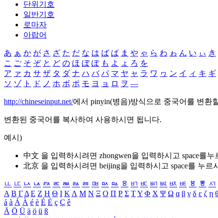
단위기호
일반기호
로마자
아랍어
あ
ぁ
か
が
さ
ざ
た
だ
な
は
ば
ぱ
ま
や
ゃ
ら
わ
ゎ
ん
い
ぃ
き
こ
ご
そ
ぞ
と
ど
の
ほ
ぼ
ぽ
も
よ
ょ
ろ
を
ア
ァ
カ
サ
ザ
タ
ダ
ナ
ハ
バ
パ
マ
ヤ
ャ
ラ
ワ
ヮ
ン
イ
ィ
キ
ギ
ソ
ゾ
ト
ド
ノ
ホ
ボ
ポ
モ
ヨ
ョ
ロ
ヲ
―
http://chineseinput.net/
에서 pinyin(병음)방식으로 중국어를 변환
변환된 중국어를 복사하여 사용하시면 됩니다.
예시)
中文 을 입력하시려면
zhongwen
을 입력하시고 space를
北京 을 입력하시려면
beijing
을 입력하시고 space를 누르
ㅥ
ㅦ
ㅧ
ㅨ
ㅩ
ㅪ
ㅫ
ㅬ
ㅭ
ㅮ
ㅯ
ㅰ
ㅱ
ㅲ
ㅳ
ㅴ
ㅵ
ㅶ
ㅷ
ㅸ
ㅹ
ㅺ
Α
Β
Γ
Δ
Ε
Ζ
Η
Θ
Ι
Κ
Λ
Μ
Ν
Ξ
Ο
Π
Ρ
Σ
Τ
Υ
Φ
Χ
Ψ
Ω
α
β
γ
δ
ε
ζ
η
á
à
Á
À
é
è
É
È
ç
Ç
ê
Ä
Ö
Ü
ä
ö
ü
ß