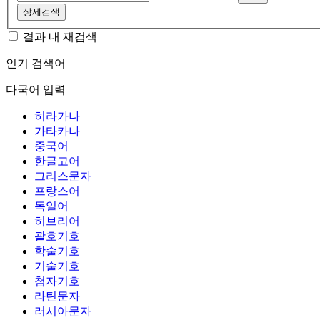
상세검색
결과 내 재검색
인기 검색어
다국어 입력
히라가나
가타카나
중국어
한글고어
그리스문자
프랑스어
독일어
히브리어
괄호기호
학술기호
기술기호
첨자기호
라틴문자
러시아문자