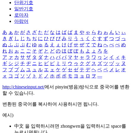
단위기호
일반기호
로마자
아랍어
あ
ぁ
か
が
さ
ざ
た
だ
な
は
ば
ぱ
ま
や
ゃ
ら
わ
ゎ
ん
い
ぃ
き
ぎ
し
じ
ち
ぢ
に
ひ
び
ぴ
み
り
う
ぅ
く
ぐ
す
ず
つ
づ
っ
ぬ
ふ
ぶ
ぷ
む
ゆ
ゅ
る
え
ぇ
け
げ
せ
ぜ
て
で
ね
へ
べ
ぺ
め
れ
お
ぉ
こ
ご
そ
ぞ
と
ど
の
ほ
ぼ
ぽ
も
よ
ょ
ろ
を
ア
ァ
カ
サ
ザ
タ
ダ
ナ
ハ
バ
パ
マ
ヤ
ャ
ラ
ワ
ヮ
ン
イ
ィ
キ
ギ
シ
ジ
チ
ヂ
ニ
ヒ
ビ
ピ
ミ
リ
ウ
ゥ
ク
グ
ス
ズ
ツ
ヅ
ッ
ヌ
フ
ブ
プ
ム
ユ
ュ
ル
エ
ェ
ケ
ゲ
セ
ゼ
テ
デ
ヘ
ベ
ペ
メ
レ
オ
ォ
コ
ゴ
ソ
ゾ
ト
ド
ノ
ホ
ボ
ポ
モ
ヨ
ョ
ロ
ヲ
―
http://chineseinput.net/
에서 pinyin(병음)방식으로 중국어를 변환
할 수 있습니다.
변환된 중국어를 복사하여 사용하시면 됩니다.
예시)
中文 을 입력하시려면
zhongwen
을 입력하시고 space를
누르시면됩니다.