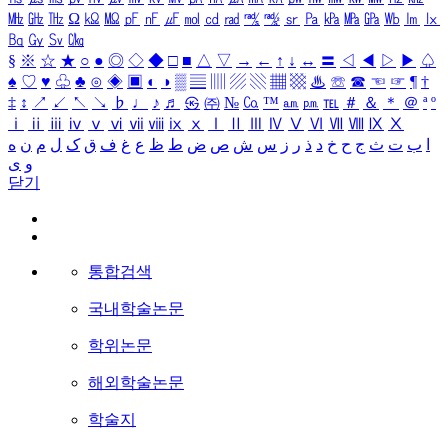
㎒
㎓
㎔
Ω
㏀
㏁
㎊
㎋
㎌
㏖
㏅
㎭
㎮
㎯
㏛
㎩
㎪
㎫
㎬
㏝
㏐
㏓
㏃
㏉
㏜
㏆
§
※
☆
★
○
●
◎
◇
◆
□
■
△
▽
→
←
↑
↓
↔
〓
◁
◀
▷
▶
♤
♠
♡
♥
♧
♣
⊙
◈
▣
◐
◑
▒
▤
▥
▨
▧
▦
▩
♨
☏
☎
☜
☞
¶
†
‡
↕
↗
↙
↖
↘
♭
♩
♪
♬
㉿
㈜
№
㏇
™
㏂
㏘
℡
＃
＆
＊
＠
ª
º
ⅰ
ⅱ
ⅲ
ⅳ
ⅴ
ⅵ
ⅶ
ⅷ
ⅸ
ⅹ
Ⅰ
Ⅱ
Ⅲ
Ⅳ
Ⅴ
Ⅵ
Ⅶ
Ⅷ
Ⅸ
Ⅹ
ا
ب
ت
ث
ج
ح
خ
د
ذ
ر
ز
س
ش
ص
ض
ط
ظ
ع
غ
ف
ق
ک
ل
م
ن
ه
و
ی
닫기
통합검색
국내학술논문
학위논문
해외학술논문
학술지