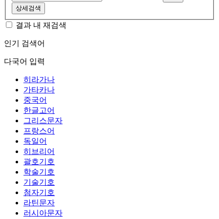
상세검색
결과 내 재검색
인기 검색어
다국어 입력
히라가나
가타카나
중국어
한글고어
그리스문자
프랑스어
독일어
히브리어
괄호기호
학술기호
기술기호
첨자기호
라틴문자
러시아문자