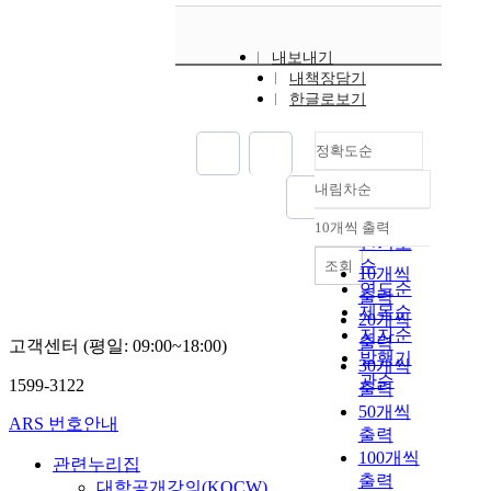
내보내기
내책장담기
한글로보기
정확도순
내림차순
정확도
순
10개씩 출력
내림차순
인기도
순
조회
10개씩
연도순
출력
제목순
20개씩
저자순
출력
고객센터 (평일: 09:00~18:00)
발행기
30개씩
관순
1599-3122
출력
50개씩
ARS 번호안내
출력
100개씩
관련누리집
출력
대학공개강의(KOCW)