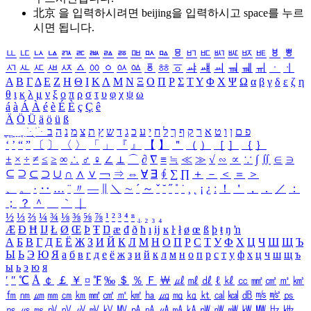
北京 을 입력하시려면
beijing
을 입력하시고 space를 누르
시면 됩니다.
ㅥ
ㅦ
ㅧ
ㅨ
ㅩ
ㅪ
ㅫ
ㅬ
ㅭ
ㅮ
ㅯ
ㅰ
ㅱ
ㅲ
ㅳ
ㅴ
ㅵ
ㅶ
ㅷ
ㅸ
ㅹ
ㅺ
ㅻ
ㅼ
ㅽ
ㅾ
ㅿ
ㆀ
ㆁ
ㆂ
ㆃ
ㆄ
ㆅ
ㆆ
ㆇ
ㆈ
ㆉ
ㆊ
ㆋ
ㆌ
ㆍ
ㆎ
Α
Β
Γ
Δ
Ε
Ζ
Η
Θ
Ι
Κ
Λ
Μ
Ν
Ξ
Ο
Π
Ρ
Σ
Τ
Υ
Φ
Χ
Ψ
Ω
α
β
γ
δ
ε
ζ
η
θ
ι
κ
λ
μ
ν
ξ
ο
π
ρ
σ
τ
υ
φ
χ
ψ
ω
á
à
Á
À
é
è
É
È
ç
Ç
ê
Ä
Ö
Ü
ä
ö
ü
ß
ְ
ֳ
ֲ
ֱ
ָ
ַ
ֵ
ֶ
ִ
ֹ
ּ
ֻ
ׂ
ׁ
ּ
ב
ה
נ
מ
צ
ת
ץ
ש
ד
ג
כ
ע
י
ח
ל
ך
ף
ק
ר
א
ט
ו
ן
ם
פ
‘
’
“
”
〔
〕
〈
〉
「
」
『
』
【
】
＂
（
）
［
］
｛
｝
±
×
÷
≠
≤
≥
∞
∴
♂
♀
∠
⊥
⌒
∂
∇
≡
≒
≪
≫
√
∽
∝
∵
∫
∬
∈
∋
⊆
⊇
⊂
⊃
∪
∩
∧
∨
￢
⇒
⇔
∀
∃
∮
∑
∏
＋
－
＜
＝
＞
、
。
·
‥
…
¨
〃
―
∥
＼
∼
´
～
ˇ
˘
˝
˚
˙
¸
˛
¡
¿
ː
！
＇
，
．
／
：
；
？
＾
＿
｀
｜
½
⅓
⅔
¼
¾
⅛
⅜
⅝
⅞
¹
²
³
⁴
ⁿ
₁
₂
₃
₄
Æ
Ð
Ħ
Ĳ
Ł
Ø
Œ
Þ
Ŧ
Ŋ
æ
đ
ð
ħ
ı
ĳ
ĸ
ŀ
ł
ø
œ
ß
þ
ŧ
ŋ
ŉ
А
Б
В
Г
Д
Е
Ё
Ж
З
И
Й
К
Л
М
Н
О
П
Р
С
Т
У
Ф
Х
Ц
Ч
Ш
Щ
Ъ
Ы
Ь
Э
Ю
Я
а
б
в
г
д
е
ё
ж
з
и
й
к
л
м
н
о
п
р
с
т
у
ф
х
ц
ч
ш
щ
ъ
ы
ь
э
ю
я
′
″
℃
Å
￠
￡
￥
¤
℉
‰
＄
％
Ｆ
￦
㎕
㎖
㎗
ℓ
㎘
㏄
㎣
㎤
㎥
㎦
㎙
㎚
㎛
㎜
㎝
㎞
㎟
㎠
㎡
㎢
㏊
㎍
㎎
㎏
㏏
㎈
㎉
㏈
㎧
㎨
㎰
㎱
㎲
㎳
㎴
㎵
㎶
㎷
㎸
㎹
㎀
㎁
㎂
㎃
㎄
㎺
㎻
㎽
㎾
㎿
㎐
㎑