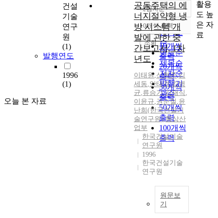
활용
공동주택의 에
건설
내림차순
정확도
도 높
너지절약형 냉
기술
순
은 자
방 시스템 개
10개씩 출력
연구
내림차순
인기도
료
원
발에 관한 중
순
조회
10개씩
(1)
간보고서, 1차
연도순
발행연도
출력
년도
제목순
20개씩
저자순
1996
이태원
,
신현준
,
김
출력
발행기
(1)
세동
,
안태경
,
김병
30개씩
균
,
류승기
,
강재식
,
관순
출력
오늘 본 자료
이윤규
,
권순철
,
윤
50개씩
난희(한국건설기
출력
술연구원)
,
통상산
100개씩
업부
한국건설기술
출력
연구원
1996
한국건설기술
연구원
원문보
기