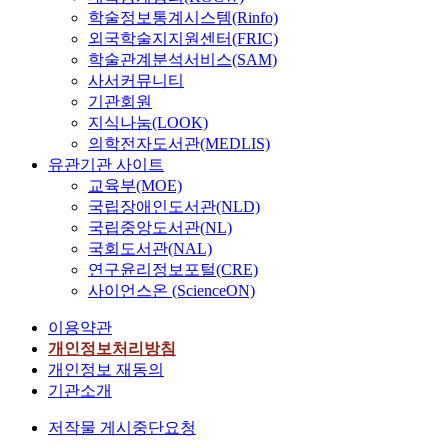
학술정보통계시스템(Rinfo)
외국학술지지원센터(FRIC)
학술관계분석서비스(SAM)
사서커뮤니티
기관회원
지식나눔(LOOK)
의학전자도서관(MEDLIS)
유관기관 사이트
교육부(MOE)
국립장애인도서관(NLD)
국립중앙도서관(NL)
국회도서관(NAL)
연구윤리정보포털(CRE)
사이언스온 (ScienceON)
이용약관
개인정보처리방침
개인정보 재동의
기관소개
저작물 게시중단요청