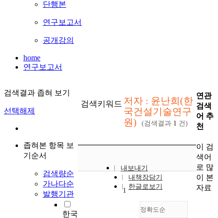
단행본
연구보고서
공개강의
home
연구보고서
검색결과 좁혀 보기
연관
저자 : 윤난희(한
검색키워드
검색
국건설기술연구
선택해제
어 추
원)
(검색결과
1
건)
천
좁혀본 항목 보
이 검
기순서
색어
로 많
내보내기
검색량순
이 본
내책장담기
가나다순
한글로보기
자료
1
발행기관
정확도순
한국