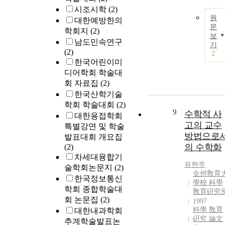
시조시학
(2)
원
대한예방한의
문
학회지
(2)
보
남도민속연구
기
(2)
2
한국어린이미
디어학회 학술대
회 자료집
(2)
한국산학기술
학회 학술대회
(2)
9
수학적 사
대한용접학회
고의 교수
특별강연 및 학술
방법으로
발표대회 개요집
의 수학화
(2)
차세대융합기
유현주
술학회논문지
(2)
全州敎育
한국정보통신
學校 科學
학회 종합학술대
敎育硏究
회 논문집
(2)
1997
科學 敎育
대한내과학회
硏究 論文
추계학술발표논