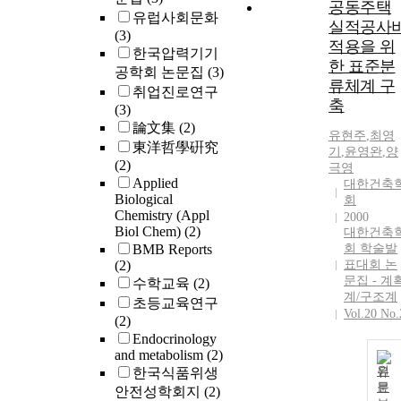
공동주택
유럽사회문화
실적공사
(3)
적용을 위
한국압력기기
한 표준분
공학회 논문집
(3)
류체계 구
취업진로연구
축
(3)
論文集
(2)
유현주
,
최영
東洋哲學硏究
기
,
윤영완
,
양
(2)
극영
Applied
대한건축
Biological
회
Chemistry (Appl
2000
Biol Chem)
(2)
대한건축
BMB Reports
회 학술발
(2)
표대회 논
문집 - 계
수학교육
(2)
계/구조계
초등교육연구
Vol.20 No.
(2)
Endocrinology
and metabolism
(2)
원
한국식품위생
문
안전성학회지
(2)