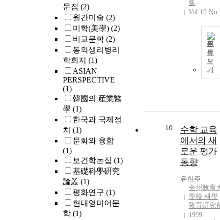
集
문집
(2)
Vol.19 No.
월간미술
(2)
미학(美學)
(2)
비교문학
(2)
원
동의생리병리
문
학회지
(1)
보
기
ASIAN
PERSPECTIVE
(1)
韓國의 産業醫
學
(1)
한국과 국제정
10
수학 교육
치
(1)
에서의 새
문화와 융합
(1)
로운 평가
보건학논집
(1)
동향
基礎科學硏究
유현주
論叢
(1)
全州敎育
평화연구
(1)
學校 科學
현대영미어문
敎育硏究
학
(1)
1999