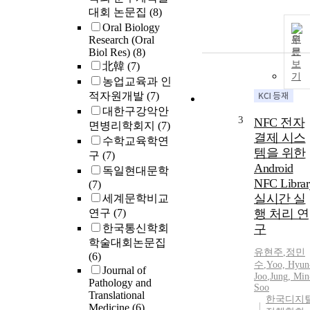
대회 논문집
(8)
Oral Biology
Research (Oral
원
Biol Res)
(8)
문
보
北韓
(7)
기
농업교육과 인
적자원개발
(7)
대한구강악안
3
NFC 전자
면병리학회지
(7)
결제 시스
수학교육학연
템을 위한
구
(7)
Android
독일현대문학
NFC Librar
(7)
실시간 실
세계문학비교
연구
(7)
행 처리 연
한국통신학회
구
학술대회논문집
유현주
,
정민
(6)
수
,
Yoo, Hyun
Journal of
Joo
,
Jung, Min
Pathology and
Soo
Translational
한국디지
Medicine
(6)