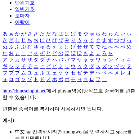
단위기호
일반기호
로마자
아랍어
あ
ぁ
か
が
さ
ざ
た
だ
な
は
ば
ぱ
ま
や
ゃ
ら
わ
ゎ
ん
い
ぃ
き
ぎ
し
じ
ち
ぢ
に
ひ
び
ぴ
み
り
う
ぅ
く
ぐ
す
ず
つ
づ
っ
ぬ
ふ
ぶ
ぷ
む
ゆ
ゅ
る
え
ぇ
け
げ
せ
ぜ
て
で
ね
へ
べ
ぺ
め
れ
お
ぉ
こ
ご
そ
ぞ
と
ど
の
ほ
ぼ
ぽ
も
よ
ょ
ろ
を
ア
ァ
カ
サ
ザ
タ
ダ
ナ
ハ
バ
パ
マ
ヤ
ャ
ラ
ワ
ヮ
ン
イ
ィ
キ
ギ
シ
ジ
チ
ヂ
ニ
ヒ
ビ
ピ
ミ
リ
ウ
ゥ
ク
グ
ス
ズ
ツ
ヅ
ッ
ヌ
フ
ブ
プ
ム
ユ
ュ
ル
エ
ェ
ケ
ゲ
セ
ゼ
テ
デ
ヘ
ベ
ペ
メ
レ
オ
ォ
コ
ゴ
ソ
ゾ
ト
ド
ノ
ホ
ボ
ポ
モ
ヨ
ョ
ロ
ヲ
―
http://chineseinput.net/
에서 pinyin(병음)방식으로 중국어를 변환
할 수 있습니다.
변환된 중국어를 복사하여 사용하시면 됩니다.
예시)
中文 을 입력하시려면
zhongwen
을 입력하시고 space를
누르시면됩니다.