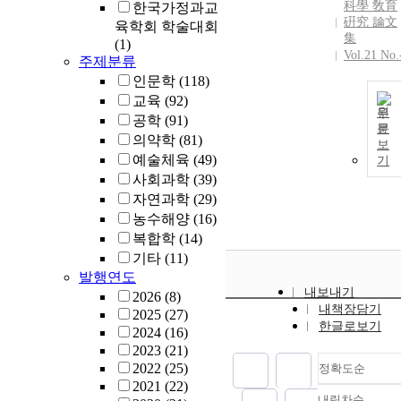
科學 敎育
한국가정과교
硏究 論文
육학회 학술대회
集
(1)
Vol.21 No.
주제분류
인문학
(118)
교육
(92)
원
공학
(91)
문
의약학
(81)
보
예술체육
(49)
기
사회과학
(39)
자연과학
(29)
농수해양
(16)
복합학
(14)
기타
(11)
발행연도
내보내기
2026
(8)
내책장담기
2025
(27)
한글로보기
2024
(16)
2023
(21)
2022
(25)
정확도순
2021
(22)
내림차순