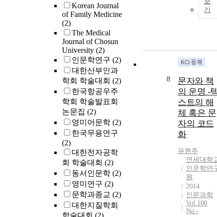
보
Korean Journal
기
of Family Medicine
(2)
The Medical
Journal of Chosun
University
(2)
인문학연구
(2)
대한산부인과
8
문자와 책
학회 학술대회
(2)
의 운명 -
한국항공우주
학회 학술발표회
스트의 해
논문집
(2)
체 혹은 문
영미어문학
(2)
자의 코드
한국무용연구
화
(2)
유현주
대한전자공학
연세대학
회 학술대회
(2)
인문학연
동서인문학
(2)
원
영미연구
(2)
2014
문학과종교
(2)
인문과학
Vol.100
대한지질학회
No.-
학술대회
(2)