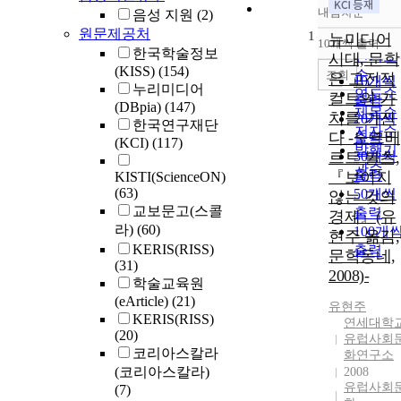
내림차순
음성 지원
(2)
정확도
원문제공처
1
순
뉴미디어
10개씩 출력
내림차
한국학술정보
인기도
시대, 문학
(KISS)
(154)
순
조회
은 고전적
10개씩
누리미디어
연도순
컬트의 가
출력
(DBpia)
(147)
제목순
치를 가진
20개씩
한국연구재단
저자순
다 -노르베
출력
(KCI)
(117)
발행기
르트 볼츠,
30개씩
관순
출력
『보이지
KISTI(ScienceON)
(63)
50개씩
않는 것의
교보문고(스콜
출력
경제』(유
라)
(60)
100개
현주 옮김,
KERIS(RISS)
출력
문학동네,
(31)
2008)-
학술교육원
(eArticle)
(21)
유현주
KERIS(RISS)
연세대학
(20)
유럽사회
코리아스칼라
화연구소
(코리아스칼라)
2008
유럽사회
(7)