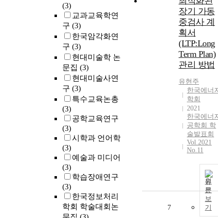
최적화된
(3)
장기 가동
교과교육학연
중검사 계
구
(3)
획서
한국암각화연
(LTP:Long
구
(3)
Term Plan)
현대미술학 논
관리 방법
문집
(3)
현대미술사연
유현주
구
(3)
한국에너
특수교육논총
학회
(3)
2021
한국에너
공학교육연구
공학회 학
(3)
술발표회
시학과 언어학
Vol.2021
(3)
No.11
예술과 미디어
(3)
학습장애연구
원
(3)
문
한국정보처리
보
학회 학술대회논
7
기
문집
(3)