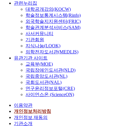
관련누리집
대학공개강의(KOCW)
학술정보통계시스템(Rinfo)
외국학술지지원센터(FRIC)
학술관계분석서비스(SAM)
사서커뮤니티
기관회원
지식나눔(LOOK)
의학전자도서관(MEDLIS)
유관기관 사이트
교육부(MOE)
국립장애인도서관(NLD)
국립중앙도서관(NL)
국회도서관(NAL)
연구윤리정보포털(CRE)
사이언스온 (ScienceON)
이용약관
개인정보처리방침
개인정보 재동의
기관소개