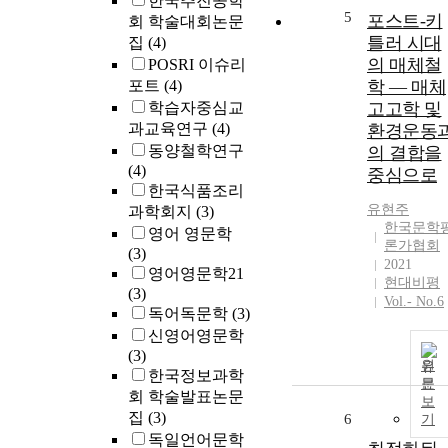
한국추진공학
5
포스트-키
회 학술대회논문
틀러 시대
집
(4)
의 매체철
POSRI 이슈리
포트
(4)
학 — 매체
학습자중심교
고고학 및
과교육연구
(4)
환경운동
동양철학연구
의 결합을
(4)
중심으로
한국식품조리
유현주
과학회지
(3)
한국문학
영어 영문학
론가협회
(3)
2021
영어영문학21
현대비평
(3)
Vol.- No.6
독어독문학
(3)
신영어영문학
(3)
원
한국정보과학
문
회 학술발표논문
보
집
(3)
6
기
독일언어문학