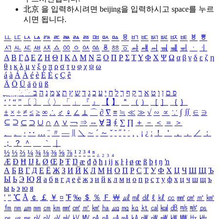
北京 을 입력하시려면
beijing
을 입력하시고 space를 누르
시면 됩니다.
ㅥ
ㅦ
ㅧ
ㅨ
ㅩ
ㅪ
ㅫ
ㅬ
ㅭ
ㅮ
ㅯ
ㅰ
ㅱ
ㅲ
ㅳ
ㅴ
ㅵ
ㅶ
ㅷ
ㅸ
ㅹ
ㅺ
ㅻ
ㅼ
ㅽ
ㅾ
ㅿ
ㆀ
ㆁ
ㆂ
ㆃ
ㆄ
ㆅ
ㆆ
ㆇ
ㆈ
ㆉ
ㆊ
ㆋ
ㆌ
ㆍ
ㆎ
Α
Β
Γ
Δ
Ε
Ζ
Η
Θ
Ι
Κ
Λ
Μ
Ν
Ξ
Ο
Π
Ρ
Σ
Τ
Υ
Φ
Χ
Ψ
Ω
α
β
γ
δ
ε
ζ
η
θ
ι
κ
λ
μ
ν
ξ
ο
π
ρ
σ
τ
υ
φ
χ
ψ
ω
á
à
Á
À
é
è
É
È
ç
Ç
ê
Ä
Ö
Ü
ä
ö
ü
ß
ְ
ֳ
ֲ
ֱ
ָ
ַ
ֵ
ֶ
ִ
ֹ
ּ
ֻ
ׂ
ׁ
ּ
ב
ה
נ
מ
צ
ת
ץ
ש
ד
ג
כ
ע
י
ח
ל
ך
ף
ק
ר
א
ט
ו
ן
ם
פ
‘
’
“
”
〔
〕
〈
〉
「
」
『
』
【
】
＂
（
）
［
］
｛
｝
±
×
÷
≠
≤
≥
∞
∴
♂
♀
∠
⊥
⌒
∂
∇
≡
≒
≪
≫
√
∽
∝
∵
∫
∬
∈
∋
⊆
⊇
⊂
⊃
∪
∩
∧
∨
￢
⇒
⇔
∀
∃
∮
∑
∏
＋
－
＜
＝
＞
、
。
·
‥
…
¨
〃
―
∥
＼
∼
´
～
ˇ
˘
˝
˚
˙
¸
˛
¡
¿
ː
！
＇
，
．
／
：
；
？
＾
＿
｀
｜
½
⅓
⅔
¼
¾
⅛
⅜
⅝
⅞
¹
²
³
⁴
ⁿ
₁
₂
₃
₄
Æ
Ð
Ħ
Ĳ
Ł
Ø
Œ
Þ
Ŧ
Ŋ
æ
đ
ð
ħ
ı
ĳ
ĸ
ŀ
ł
ø
œ
ß
þ
ŧ
ŋ
ŉ
А
Б
В
Г
Д
Е
Ё
Ж
З
И
Й
К
Л
М
Н
О
П
Р
С
Т
У
Ф
Х
Ц
Ч
Ш
Щ
Ъ
Ы
Ь
Э
Ю
Я
а
б
в
г
д
е
ё
ж
з
и
й
к
л
м
н
о
п
р
с
т
у
ф
х
ц
ч
ш
щ
ъ
ы
ь
э
ю
я
′
″
℃
Å
￠
￡
￥
¤
℉
‰
＄
％
Ｆ
￦
㎕
㎖
㎗
ℓ
㎘
㏄
㎣
㎤
㎥
㎦
㎙
㎚
㎛
㎜
㎝
㎞
㎟
㎠
㎡
㎢
㏊
㎍
㎎
㎏
㏏
㎈
㎉
㏈
㎧
㎨
㎰
㎱
㎲
㎳
㎴
㎵
㎶
㎷
㎸
㎹
㎀
㎁
㎂
㎃
㎄
㎺
㎻
㎽
㎾
㎿
㎐
㎑