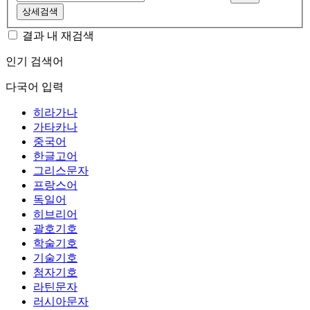
상세검색
결과 내 재검색
인기 검색어
다국어 입력
히라가나
가타카나
중국어
한글고어
그리스문자
프랑스어
독일어
히브리어
괄호기호
학술기호
기술기호
첨자기호
라틴문자
러시아문자