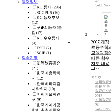
화
등재정보
Vol.1 No.-
KCI등재
(296)
SCOPUS
(16)
KCI등재후보
원
(12)
문
구)KCI등재(통
보
합)
(7)
2
기
KCI우수등재
2007 개정
(4)
초등수학
ESCI
(2)
교육과정
SCIE
(1)
학술지명
따른 함수
初等敎育硏究
지도 내용
(21)
분석
한국미용학회
유현주
지
(12)
全州敎育
한국비파괴검
學校 初等
사학회지
(10)
敎育硏究
미학예술학연
2012
구
(9)
初等敎育
究
한국기계가공
Vol.23 No.
학회 춘추계학술