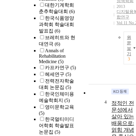
정책학회
대한기계학회
2013
춘추학술대회
(6)
디지털융
합연구
한국식품영양
Vol.11 No.
과학회 학술대회
발표집
(6)
브레히트와 현
원
문
대연극
(6)
보
Annals of
기
Rehabilitation
3
Medicine
(5)
카프카연구
(5)
헤세연구
(5)
전력전자학술
대회 논문집
(5)
한국인체미용
예술학회지
(5)
4
정적인 전
영미문학교육
문성에서
(5)
살아 있는
한국멀티미디
배움으로:
어학회 학술발표
얽힘 개념
논문집
(5)