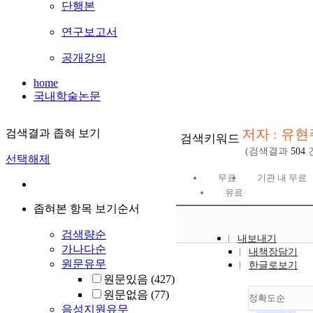
단행본
연구보고서
공개강의
home
국내학술논문
저자 : 유현
검색결과 좁혀 보기
검색키워드
(검색결과
504
선택해제
무료
기관 내 무료
유료
좁혀본 항목 보기순서
검색량순
내보내기
가나다순
내책장담기
원문유무
한글로보기
원문있음
(427)
원문없음
(77)
정확도순
음성지원유무