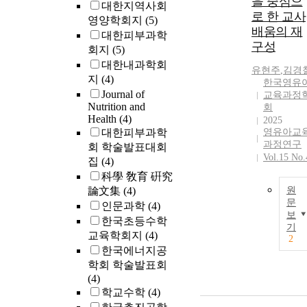
을 중심으
대한지역사회
로 한 교사
영양학회지
(5)
배움의 재
대한피부과학
구성
회지
(5)
대한내과학회
유현주
,
김경
지
(4)
한국영유
Journal of
교육과정
Nutrition and
회
Health
(4)
2025
대한피부과학
영유아교
과정연구
회 학술발표대회
Vol.15 No.
집
(4)
科學 敎育 硏究
論文集
(4)
원
문
인문과학
(4)
보
한국초등수학
기
교육학회지
(4)
2
한국에너지공
학회 학술발표회
(4)
학교수학
(4)