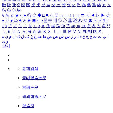
㎒
㎓
㎔
Ω
㏀
㏁
㎊
㎋
㎌
㏖
㏅
㎭
㎮
㎯
㏛
㎩
㎪
㎫
㎬
㏝
㏐
㏓
㏃
㏉
㏜
㏆
§
※
☆
★
○
●
◎
◇
◆
□
■
△
▽
→
←
↑
↓
↔
〓
◁
◀
▷
▶
♤
♠
♡
♥
♧
♣
⊙
◈
▣
◐
◑
▒
▤
▥
▨
▧
▦
▩
♨
☏
☎
☜
☞
¶
†
‡
↕
↗
↙
↖
↘
♭
♩
♪
♬
㉿
㈜
№
㏇
™
㏂
㏘
℡
＃
＆
＊
＠
ª
º
ⅰ
ⅱ
ⅲ
ⅳ
ⅴ
ⅵ
ⅶ
ⅷ
ⅸ
ⅹ
Ⅰ
Ⅱ
Ⅲ
Ⅳ
Ⅴ
Ⅵ
Ⅶ
Ⅷ
Ⅸ
Ⅹ
ا
ب
ت
ث
ج
ح
خ
د
ذ
ر
ز
س
ش
ص
ض
ط
ظ
ع
غ
ف
ق
ک
ل
م
ن
ه
و
ی
닫기
통합검색
국내학술논문
학위논문
해외학술논문
학술지