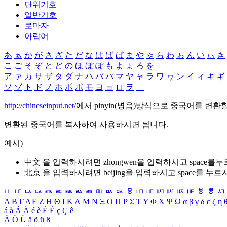
단위기호
일반기호
로마자
아랍어
あ
ぁ
か
が
さ
ざ
た
だ
な
は
ば
ぱ
ま
や
ゃ
ら
わ
ゎ
ん
い
ぃ
き
こ
ご
そ
ぞ
と
ど
の
ほ
ぼ
ぽ
も
よ
ょ
ろ
を
ア
ァ
カ
サ
ザ
タ
ダ
ナ
ハ
バ
パ
マ
ヤ
ャ
ラ
ワ
ヮ
ン
イ
ィ
キ
ギ
ソ
ゾ
ト
ド
ノ
ホ
ボ
ポ
モ
ヨ
ョ
ロ
ヲ
―
http://chineseinput.net/
에서 pinyin(병음)방식으로 중국어를 변환
변환된 중국어를 복사하여 사용하시면 됩니다.
예시)
中文 을 입력하시려면
zhongwen
을 입력하시고 space를
北京 을 입력하시려면
beijing
을 입력하시고 space를 누르
ㅥ
ㅦ
ㅧ
ㅨ
ㅩ
ㅪ
ㅫ
ㅬ
ㅭ
ㅮ
ㅯ
ㅰ
ㅱ
ㅲ
ㅳ
ㅴ
ㅵ
ㅶ
ㅷ
ㅸ
ㅹ
ㅺ
Α
Β
Γ
Δ
Ε
Ζ
Η
Θ
Ι
Κ
Λ
Μ
Ν
Ξ
Ο
Π
Ρ
Σ
Τ
Υ
Φ
Χ
Ψ
Ω
α
β
γ
δ
ε
ζ
η
á
à
Á
À
é
è
É
È
ç
Ç
ê
Ä
Ö
Ü
ä
ö
ü
ß