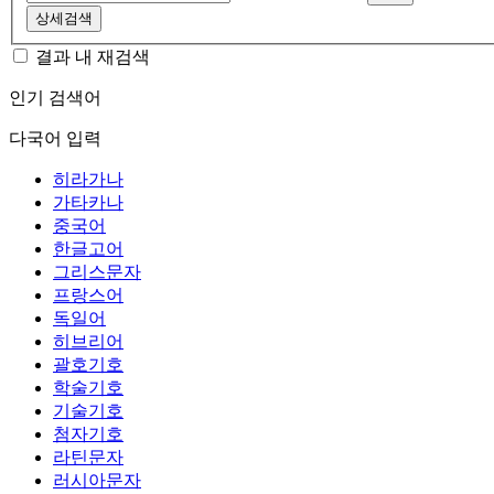
상세검색
결과 내 재검색
인기 검색어
다국어 입력
히라가나
가타카나
중국어
한글고어
그리스문자
프랑스어
독일어
히브리어
괄호기호
학술기호
기술기호
첨자기호
라틴문자
러시아문자