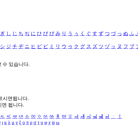
ぎ
し
じ
ち
ぢ
に
ひ
び
ぴ
み
り
う
ぅ
く
ぐ
す
ず
つ
づ
っ
ぬ
ふ
シ
ジ
チ
ヂ
ニ
ヒ
ビ
ピ
ミ
リ
ウ
ゥ
ク
グ
ス
ズ
ツ
ヅ
ッ
ヌ
フ
ブ
할 수 있습니다.
누르시면됩니다.
시면 됩니다.
ㅻ
ㅼ
ㅽ
ㅾ
ㅿ
ㆀ
ㆁ
ㆂ
ㆃ
ㆄ
ㆅ
ㆆ
ㆇ
ㆈ
ㆉ
ㆊ
ㆋ
ㆌ
ㆍ
ㆎ
θ
ι
κ
λ
μ
ν
ξ
ο
π
ρ
σ
τ
υ
φ
χ
ψ
ω