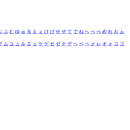
ぶ
ぷ
む
ゆ
ゅ
る
え
ぇ
け
げ
せ
ぜ
て
で
ね
へ
べ
ぺ
め
れ
お
ぉ
プ
ム
ユ
ュ
ル
エ
ェ
ケ
ゲ
セ
ゼ
テ
デ
ヘ
ベ
ペ
メ
レ
オ
ォ
コ
ゴ