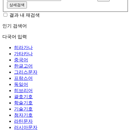
상세검색
결과 내 재검색
인기 검색어
다국어 입력
히라가나
가타카나
중국어
한글고어
그리스문자
프랑스어
독일어
히브리어
괄호기호
학술기호
기술기호
첨자기호
라틴문자
러시아문자