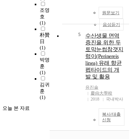
극
품
언
적
조영
경
론
원문보기
으
호
향
이
로
(1)
과
갈
음성듣기
활
음
등
용
5
朴贊
수산생물 면역
악
적
하
日
증진을 위한 두
어
사
여
(1)
토막눈썹참갯지
법
안
문
렁이(Perinereis
을
을
제
박명
알
특
linea) 유래 향균
를
훈
아
정
펩타이드의 개
해
(1)
본
한
발 및 활용
결
다
성
하
김귀
.
격
유진솔
고
훈
레
으
慶尙大學校
,
(1)
베
로
2018
국내박사
동
카
규
료
오늘 본 자료
사
정
와
복사/대출
운
하
신청
협
더
여
력
스
보
하
는
도
며