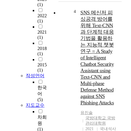
<
자
(1)
의
F
가
가
4
SNS 메신저 피
u
받
2022
속
싱공격 방어를
r
아
(1)
화
위해 Text-CNN
y
들
에
과 단계적 대응
I
이
2021
발
(1)
I
는
기법을 활용하
맞
>
사
는 지능적 챗봇
추
2018
(
안
연구 = A Study
어
(1)
2
에
of Intelligent
교
0
대
육
Chatbot Security
2015
0
한
의
(1)
Assistant using
9
의
방
작성언어
Text-CNN and
)
미
향
Multi-phase
를
는
은
한국
Defense Method
중
전
디
어
against SNS
점
혀
지
(5)
으
다
Phishing Attacks
털
지도교수
로
를
기
유진솔
그
수
술
차희
국방대학교 국방
녀
있
을
원
관리대학원
의
다
적
(1)
2021
국내석사
작
.