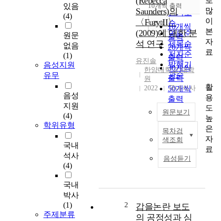
(Rebecca
로
순
있음
10개씩 출력
내림차순
많
Saunders)의
인기도
(4)
이
〈Fury II〉
순
조회
10개씩
본
(2009)에 대한 분
연도순
원문
출력
자
석 연구
제목순
없음
20개씩
료
저자순
(1)
출력
유진솔
발행기
음성지원
30개씩
한양대학교 대학
관순
유무
출력
원
활
2022
50개씩
국내석사
음성
용
출력
지원
도
100개씩
원문보기
(4)
높
출력
학위유형
은
목차검
본
자
색조회
연
국내
료
구
석사
음성듣기
는
(4)
영
국
국내
작
박사
곡
(1)
2
갑을논란 보도
가
주제분류
의 공정성과 심