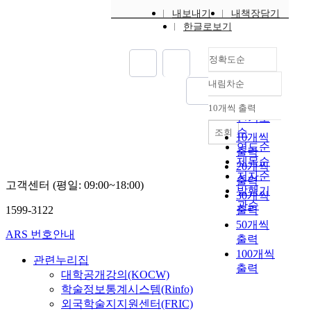
음
하
창
내보내기
내책장담기
색
는
한글로보기
의
의
것
적
탐
은
으
정확도순
구
사
로
과
안
사
내림차순
정확도
정
에
고
순
을
대
10개씩 출력
하
내림차순
인기도
통
한
며
순
조회
해
수
10개씩
,
연도순
음
용
출력
이
악
자
제목순
20개씩
를
표
의
저자순
토
출력
고객센터 (평일: 09:00~18:00)
현
이
발행기
대
30개씩
의
해
관순
로
1599-3122
출력
새
를
새
50개씩
로
보
ARS 번호안내
로
출력
운
다
운
100개씩
수
쉽
관련누리집
가
출력
단
게
대학공개강의(KOCW)
치
을
도
학술정보통계시스템(Rinfo)
를
추
울
외국학술지지원센터(FRIC)
만