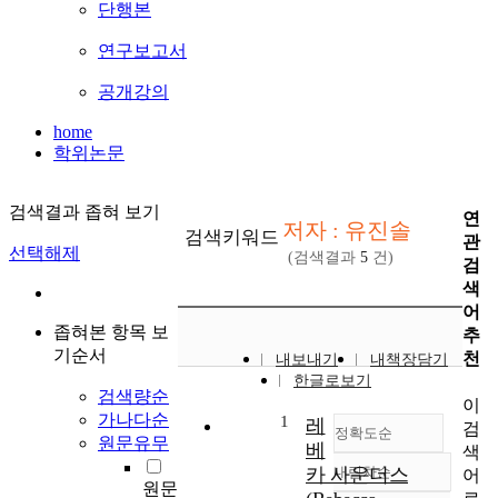
단행본
연구보고서
공개강의
home
학위논문
검색결과 좁혀 보기
연
저자 : 유진솔
검색키워드
관
선택해제
(검색결과
5
건)
검
색
어
좁혀본 항목 보
추
기순서
천
내보내기
내책장담기
한글로보기
검색량순
이
가나다순
1
레
검
정확도순
원문유무
베
색
카 사운더스
내림차순
어
정확도
원문