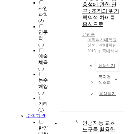
레
층성에 관한 연
베
자연
구 : 조직의 위기
카
과학
책임성 차이를
사
(2)
중심으로
운
더
인문
유진솔
스
학
이화여자대학교
(
(1)
정책과학대학원
R
2015
국내석사
e
예술
b
체육
원문보기
e
(1)
c
목차검
c
언
농수
색조회
a
론
해양
S
이
(1)
음성듣기
a
사
u
회
기타
n
적
(1)
d
갈
수여기관
e
등
3
인공지능 교육
r
사
한양
도구를 활용한
s
안