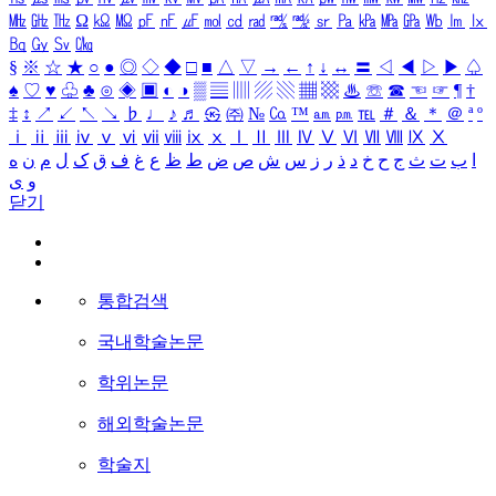
㎒
㎓
㎔
Ω
㏀
㏁
㎊
㎋
㎌
㏖
㏅
㎭
㎮
㎯
㏛
㎩
㎪
㎫
㎬
㏝
㏐
㏓
㏃
㏉
㏜
㏆
§
※
☆
★
○
●
◎
◇
◆
□
■
△
▽
→
←
↑
↓
↔
〓
◁
◀
▷
▶
♤
♠
♡
♥
♧
♣
⊙
◈
▣
◐
◑
▒
▤
▥
▨
▧
▦
▩
♨
☏
☎
☜
☞
¶
†
‡
↕
↗
↙
↖
↘
♭
♩
♪
♬
㉿
㈜
№
㏇
™
㏂
㏘
℡
＃
＆
＊
＠
ª
º
ⅰ
ⅱ
ⅲ
ⅳ
ⅴ
ⅵ
ⅶ
ⅷ
ⅸ
ⅹ
Ⅰ
Ⅱ
Ⅲ
Ⅳ
Ⅴ
Ⅵ
Ⅶ
Ⅷ
Ⅸ
Ⅹ
ا
ب
ت
ث
ج
ح
خ
د
ذ
ر
ز
س
ش
ص
ض
ط
ظ
ع
غ
ف
ق
ک
ل
م
ن
ه
و
ی
닫기
통합검색
국내학술논문
학위논문
해외학술논문
학술지