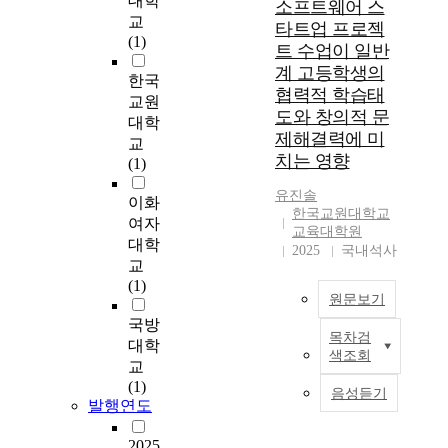
대학
소프트웨어 스
,
을
교
타트업 프로젝
1
어
(1)
트 수업이 일반
9
떠
계 고등학생의
6
한
한국
협력적 학습태
7
시
교원
도와 창의적 문
~
각
대학
)
으
제해결력에 미
교
의
로
치는 영향
(1)
독
조
주
명
유진솔
이화
한국교원대학교
더
하
여자
교육대학원
블
여
대학
2025
국내석사
베
보
교
이
도
(1)
스
하
원문보기
와
느
국방
앙
냐
목차검
4
대학
상
에
색조회
차
교
블
따
산
(1)
음성듣기
을
라
업
발행연도
위
수
혁
한
용
명
2025