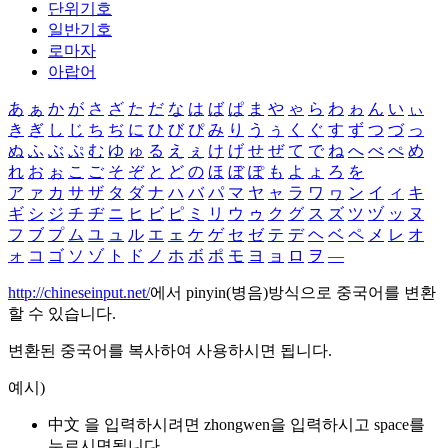
단위기호
일반기호
로마자
아랍어
あ
ぁ
か
が
さ
ざ
た
だ
な
は
ば
ぱ
ま
や
ゃ
ら
わ
ゎ
ん
い
ぃ
き
ぎ
し
じ
ち
ぢ
に
ひ
び
ぴ
み
り
う
ぅ
く
ぐ
す
ず
つ
づ
っ
ぬ
ふ
ぶ
ぷ
む
ゆ
ゅ
る
え
ぇ
け
げ
せ
ぜ
て
で
ね
へ
べ
ぺ
め
れ
お
ぉ
こ
ご
そ
ぞ
と
ど
の
ほ
ぼ
ぽ
も
よ
ょ
ろ
を
ア
ァ
カ
サ
ザ
タ
ダ
ナ
ハ
バ
パ
マ
ヤ
ャ
ラ
ワ
ヮ
ン
イ
ィ
キ
ギ
シ
ジ
チ
ヂ
ニ
ヒ
ビ
ピ
ミ
リ
ウ
ゥ
ク
グ
ス
ズ
ツ
ヅ
ッ
ヌ
フ
ブ
プ
ム
ユ
ュ
ル
エ
ェ
ケ
ゲ
セ
ゼ
テ
デ
ヘ
ベ
ペ
メ
レ
オ
ォ
コ
ゴ
ソ
ゾ
ト
ド
ノ
ホ
ボ
ポ
モ
ヨ
ョ
ロ
ヲ
―
http://chineseinput.net/
에서 pinyin(병음)방식으로 중국어를 변환
할 수 있습니다.
변환된 중국어를 복사하여 사용하시면 됩니다.
예시)
中文 을 입력하시려면
zhongwen
을 입력하시고 space를
누르시면됩니다.