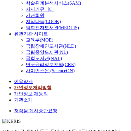
구
수
학술관계분석서비스(SAM)
들
하
도
사서커뮤니티
어
면
있
낼
기관회원
서
지
수
지식나눔(LOOK)
그
만
있
의학전자도서관(MEDLIS)
녀
그
는
유관기관 사이트
의
것
역
교육부(MOE)
작
이
량
국립장애인도서관(NLD)
품
적
을
국립중앙도서관(NL)
안
절
함
국회도서관(NAL)
에
치
양
연구윤리정보포털(CRE)
서
못
하
사이언스온 (ScienceON)
대
할
는
조
경
데
이용약관
적
우
초
개인정보처리방침
인
,
점
개인정보 재동의
음
수
이
기관소개
색
용
맞
과
자
춰
저작물 게시중단요청
색
에
지
조
게
고
를
편
있
보
협