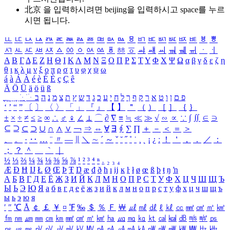
北京 을 입력하시려면
beijing
을 입력하시고 space를 누르
시면 됩니다.
ㅥ
ㅦ
ㅧ
ㅨ
ㅩ
ㅪ
ㅫ
ㅬ
ㅭ
ㅮ
ㅯ
ㅰ
ㅱ
ㅲ
ㅳ
ㅴ
ㅵ
ㅶ
ㅷ
ㅸ
ㅹ
ㅺ
ㅻ
ㅼ
ㅽ
ㅾ
ㅿ
ㆀ
ㆁ
ㆂ
ㆃ
ㆄ
ㆅ
ㆆ
ㆇ
ㆈ
ㆉ
ㆊ
ㆋ
ㆌ
ㆍ
ㆎ
Α
Β
Γ
Δ
Ε
Ζ
Η
Θ
Ι
Κ
Λ
Μ
Ν
Ξ
Ο
Π
Ρ
Σ
Τ
Υ
Φ
Χ
Ψ
Ω
α
β
γ
δ
ε
ζ
η
θ
ι
κ
λ
μ
ν
ξ
ο
π
ρ
σ
τ
υ
φ
χ
ψ
ω
á
à
Á
À
é
è
É
È
ç
Ç
ê
Ä
Ö
Ü
ä
ö
ü
ß
ְ
ֳ
ֲ
ֱ
ָ
ַ
ֵ
ֶ
ִ
ֹ
ּ
ֻ
ׂ
ׁ
ּ
ב
ה
נ
מ
צ
ת
ץ
ש
ד
ג
כ
ע
י
ח
ל
ך
ף
ק
ר
א
ט
ו
ן
ם
פ
‘
’
“
”
〔
〕
〈
〉
「
」
『
』
【
】
＂
（
）
［
］
｛
｝
±
×
÷
≠
≤
≥
∞
∴
♂
♀
∠
⊥
⌒
∂
∇
≡
≒
≪
≫
√
∽
∝
∵
∫
∬
∈
∋
⊆
⊇
⊂
⊃
∪
∩
∧
∨
￢
⇒
⇔
∀
∃
∮
∑
∏
＋
－
＜
＝
＞
、
。
·
‥
…
¨
〃
―
∥
＼
∼
´
～
ˇ
˘
˝
˚
˙
¸
˛
¡
¿
ː
！
＇
，
．
／
：
；
？
＾
＿
｀
｜
½
⅓
⅔
¼
¾
⅛
⅜
⅝
⅞
¹
²
³
⁴
ⁿ
₁
₂
₃
₄
Æ
Ð
Ħ
Ĳ
Ł
Ø
Œ
Þ
Ŧ
Ŋ
æ
đ
ð
ħ
ı
ĳ
ĸ
ŀ
ł
ø
œ
ß
þ
ŧ
ŋ
ŉ
А
Б
В
Г
Д
Е
Ё
Ж
З
И
Й
К
Л
М
Н
О
П
Р
С
Т
У
Ф
Х
Ц
Ч
Ш
Щ
Ъ
Ы
Ь
Э
Ю
Я
а
б
в
г
д
е
ё
ж
з
и
й
к
л
м
н
о
п
р
с
т
у
ф
х
ц
ч
ш
щ
ъ
ы
ь
э
ю
я
′
″
℃
Å
￠
￡
￥
¤
℉
‰
＄
％
Ｆ
￦
㎕
㎖
㎗
ℓ
㎘
㏄
㎣
㎤
㎥
㎦
㎙
㎚
㎛
㎜
㎝
㎞
㎟
㎠
㎡
㎢
㏊
㎍
㎎
㎏
㏏
㎈
㎉
㏈
㎧
㎨
㎰
㎱
㎲
㎳
㎴
㎵
㎶
㎷
㎸
㎹
㎀
㎁
㎂
㎃
㎄
㎺
㎻
㎽
㎾
㎿
㎐
㎑