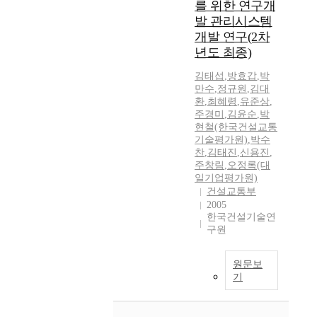
를 위한 연구개
발 관리시스템
개발 연구(2차
년도 최종)
김태섭
,
방효갑
,
박
만수
,
정규원
,
김대
환
,
최혜령
,
유준상
,
주경미
,
김윤순
,
박
현철(한국건설교통
기술평가원)
,
박수
찬
,
김태진
,
신용진
,
주창림
,
오정록(대
일기업평가원)
건설교통부
2005
한국건설기술연
구원
원문보
기