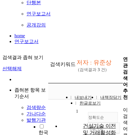
단행본
연구보고서
공개강의
home
연구보고서
검색결과 좁혀 보기
연
저자 : 유준상
검색키워드
관
선택해제
(검색결과
3
건)
검
색
어
좁혀본 항목 보
추
기순서
천
내보내기
내책장담기
한글로보기
검색량순
이
1
가나다순
검
정확도순
발행기관
색
건설기술 이전
내림차순
어
정확도
및 거래활성화
한국