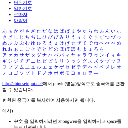
단위기호
일반기호
로마자
아랍어
あ
ぁ
か
が
さ
ざ
た
だ
な
は
ば
ぱ
ま
や
ゃ
ら
わ
ゎ
ん
い
ぃ
き
ぎ
し
じ
ち
ぢ
に
ひ
び
ぴ
み
り
う
ぅ
く
ぐ
す
ず
つ
づ
っ
ぬ
ふ
ぶ
ぷ
む
ゆ
ゅ
る
え
ぇ
け
げ
せ
ぜ
て
で
ね
へ
べ
ぺ
め
れ
お
ぉ
こ
ご
そ
ぞ
と
ど
の
ほ
ぼ
ぽ
も
よ
ょ
ろ
を
ア
ァ
カ
サ
ザ
タ
ダ
ナ
ハ
バ
パ
マ
ヤ
ャ
ラ
ワ
ヮ
ン
イ
ィ
キ
ギ
シ
ジ
チ
ヂ
ニ
ヒ
ビ
ピ
ミ
リ
ウ
ゥ
ク
グ
ス
ズ
ツ
ヅ
ッ
ヌ
フ
ブ
プ
ム
ユ
ュ
ル
エ
ェ
ケ
ゲ
セ
ゼ
テ
デ
ヘ
ベ
ペ
メ
レ
オ
ォ
コ
ゴ
ソ
ゾ
ト
ド
ノ
ホ
ボ
ポ
モ
ヨ
ョ
ロ
ヲ
―
http://chineseinput.net/
에서 pinyin(병음)방식으로 중국어를 변환
할 수 있습니다.
변환된 중국어를 복사하여 사용하시면 됩니다.
예시)
中文 을 입력하시려면
zhongwen
을 입력하시고 space를
누르시면됩니다.