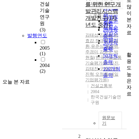
로
순
건설
를 위한 연구개
10개씩 출력
내림차순
많
인기도
기술
발관리시스템
이
순
조회
10개씩
연구
개발연구(1차
본
연도순
출력
원
년도 중간)
자
제목순
(3)
20개씩
료
저자순
발행연도
김태섭
,
김영철
,
방
출력
발행기
효갑
,
정규원
,
김대
30개씩
환
,
유준상
,
최혜령
,
관순
2005
출력
주경미
,
김윤순
,
박
(1)
활
50개씩
현철(한국건설교통
용
출력
기술평가원)
,
신진
,
2004
도
100개씩
김태진
,
구자건
,
주
(2)
높
진혁
,
오정록(대일
출력
기업평가원)
은
오늘 본 자료
건설교통부
자
2004
료
한국건설기술연
구원
원문보
기
2