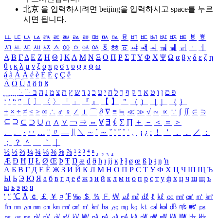
北京 을 입력하시려면
beijing
을 입력하시고 space를 누르
시면 됩니다.
ㅥ
ㅦ
ㅧ
ㅨ
ㅩ
ㅪ
ㅫ
ㅬ
ㅭ
ㅮ
ㅯ
ㅰ
ㅱ
ㅲ
ㅳ
ㅴ
ㅵ
ㅶ
ㅷ
ㅸ
ㅹ
ㅺ
ㅻ
ㅼ
ㅽ
ㅾ
ㅿ
ㆀ
ㆁ
ㆂ
ㆃ
ㆄ
ㆅ
ㆆ
ㆇ
ㆈ
ㆉ
ㆊ
ㆋ
ㆌ
ㆍ
ㆎ
Α
Β
Γ
Δ
Ε
Ζ
Η
Θ
Ι
Κ
Λ
Μ
Ν
Ξ
Ο
Π
Ρ
Σ
Τ
Υ
Φ
Χ
Ψ
Ω
α
β
γ
δ
ε
ζ
η
θ
ι
κ
λ
μ
ν
ξ
ο
π
ρ
σ
τ
υ
φ
χ
ψ
ω
á
à
Á
À
é
è
É
È
ç
Ç
ê
Ä
Ö
Ü
ä
ö
ü
ß
ְ
ֳ
ֲ
ֱ
ָ
ַ
ֵ
ֶ
ִ
ֹ
ּ
ֻ
ׂ
ׁ
ּ
ב
ה
נ
מ
צ
ת
ץ
ש
ד
ג
כ
ע
י
ח
ל
ך
ף
ק
ר
א
ט
ו
ן
ם
פ
‘
’
“
”
〔
〕
〈
〉
「
」
『
』
【
】
＂
（
）
［
］
｛
｝
±
×
÷
≠
≤
≥
∞
∴
♂
♀
∠
⊥
⌒
∂
∇
≡
≒
≪
≫
√
∽
∝
∵
∫
∬
∈
∋
⊆
⊇
⊂
⊃
∪
∩
∧
∨
￢
⇒
⇔
∀
∃
∮
∑
∏
＋
－
＜
＝
＞
、
。
·
‥
…
¨
〃
―
∥
＼
∼
´
～
ˇ
˘
˝
˚
˙
¸
˛
¡
¿
ː
！
＇
，
．
／
：
；
？
＾
＿
｀
｜
½
⅓
⅔
¼
¾
⅛
⅜
⅝
⅞
¹
²
³
⁴
ⁿ
₁
₂
₃
₄
Æ
Ð
Ħ
Ĳ
Ł
Ø
Œ
Þ
Ŧ
Ŋ
æ
đ
ð
ħ
ı
ĳ
ĸ
ŀ
ł
ø
œ
ß
þ
ŧ
ŋ
ŉ
А
Б
В
Г
Д
Е
Ё
Ж
З
И
Й
К
Л
М
Н
О
П
Р
С
Т
У
Ф
Х
Ц
Ч
Ш
Щ
Ъ
Ы
Ь
Э
Ю
Я
а
б
в
г
д
е
ё
ж
з
и
й
к
л
м
н
о
п
р
с
т
у
ф
х
ц
ч
ш
щ
ъ
ы
ь
э
ю
я
′
″
℃
Å
￠
￡
￥
¤
℉
‰
＄
％
Ｆ
￦
㎕
㎖
㎗
ℓ
㎘
㏄
㎣
㎤
㎥
㎦
㎙
㎚
㎛
㎜
㎝
㎞
㎟
㎠
㎡
㎢
㏊
㎍
㎎
㎏
㏏
㎈
㎉
㏈
㎧
㎨
㎰
㎱
㎲
㎳
㎴
㎵
㎶
㎷
㎸
㎹
㎀
㎁
㎂
㎃
㎄
㎺
㎻
㎽
㎾
㎿
㎐
㎑