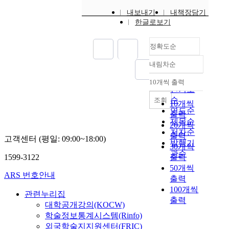
내보내기
내책장담기
한글로보기
정확도순
내림차순
정확도
순
10개씩 출력
내림차순
인기도
순
조회
10개씩
연도순
출력
제목순
20개씩
저자순
출력
고객센터 (평일: 09:00~18:00)
발행기
30개씩
관순
1599-3122
출력
50개씩
ARS 번호안내
출력
100개씩
관련누리집
출력
대학공개강의(KOCW)
학술정보통계시스템(Rinfo)
외국학술지지원센터(FRIC)