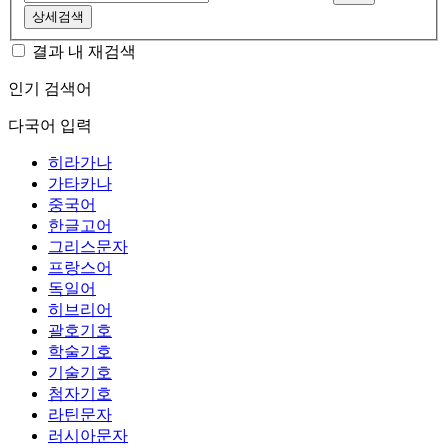
상세검색
결과 내 재검색
인기 검색어
다국어 입력
히라가나
가타카나
중국어
한글고어
그리스문자
프랑스어
독일어
히브리어
괄호기호
학술기호
기술기호
첨자기호
라틴문자
러시아문자