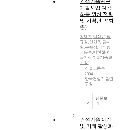
건설기술연구
개발사업 다각
화를 위한 전략
및 기획연구(최
종)
김영철
,
임상규
,
정
규원
,
신현옥
,
김대
환
,
유준상
,
최혜령
,
김윤순
,
박현철(한
국건설교통기술평
가원)
건설교통부
2004
한국건설기술연
구원
원문보
기
3
건설기술 이전
및 거래 활성화