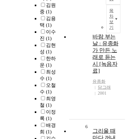
김원
목
중
(1)
차
김용
보
택
(1)
기
이수
바람 부는
진
(1)
날 : 유종화
김현
가 만든 노
성
(1)
래로 듣는
한하
시 [녹음자
운
(1)
료]
최성
수
(1)
유종화
오철
당그래
수
(1)
2001
최영
철
(1)
이정
록
(1)
배경
6
그리울 때
희
(1)
마다 꺼내
김수