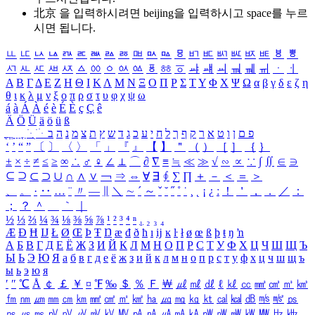
北京 을 입력하시려면
beijing
을 입력하시고 space를 누르
시면 됩니다.
ㅥ
ㅦ
ㅧ
ㅨ
ㅩ
ㅪ
ㅫ
ㅬ
ㅭ
ㅮ
ㅯ
ㅰ
ㅱ
ㅲ
ㅳ
ㅴ
ㅵ
ㅶ
ㅷ
ㅸ
ㅹ
ㅺ
ㅻ
ㅼ
ㅽ
ㅾ
ㅿ
ㆀ
ㆁ
ㆂ
ㆃ
ㆄ
ㆅ
ㆆ
ㆇ
ㆈ
ㆉ
ㆊ
ㆋ
ㆌ
ㆍ
ㆎ
Α
Β
Γ
Δ
Ε
Ζ
Η
Θ
Ι
Κ
Λ
Μ
Ν
Ξ
Ο
Π
Ρ
Σ
Τ
Υ
Φ
Χ
Ψ
Ω
α
β
γ
δ
ε
ζ
η
θ
ι
κ
λ
μ
ν
ξ
ο
π
ρ
σ
τ
υ
φ
χ
ψ
ω
á
à
Á
À
é
è
É
È
ç
Ç
ê
Ä
Ö
Ü
ä
ö
ü
ß
ְ
ֳ
ֲ
ֱ
ָ
ַ
ֵ
ֶ
ִ
ֹ
ּ
ֻ
ׂ
ׁ
ּ
ב
ה
נ
מ
צ
ת
ץ
ש
ד
ג
כ
ע
י
ח
ל
ך
ף
ק
ר
א
ט
ו
ן
ם
פ
‘
’
“
”
〔
〕
〈
〉
「
」
『
』
【
】
＂
（
）
［
］
｛
｝
±
×
÷
≠
≤
≥
∞
∴
♂
♀
∠
⊥
⌒
∂
∇
≡
≒
≪
≫
√
∽
∝
∵
∫
∬
∈
∋
⊆
⊇
⊂
⊃
∪
∩
∧
∨
￢
⇒
⇔
∀
∃
∮
∑
∏
＋
－
＜
＝
＞
、
。
·
‥
…
¨
〃
―
∥
＼
∼
´
～
ˇ
˘
˝
˚
˙
¸
˛
¡
¿
ː
！
＇
，
．
／
：
；
？
＾
＿
｀
｜
½
⅓
⅔
¼
¾
⅛
⅜
⅝
⅞
¹
²
³
⁴
ⁿ
₁
₂
₃
₄
Æ
Ð
Ħ
Ĳ
Ł
Ø
Œ
Þ
Ŧ
Ŋ
æ
đ
ð
ħ
ı
ĳ
ĸ
ŀ
ł
ø
œ
ß
þ
ŧ
ŋ
ŉ
А
Б
В
Г
Д
Е
Ё
Ж
З
И
Й
К
Л
М
Н
О
П
Р
С
Т
У
Ф
Х
Ц
Ч
Ш
Щ
Ъ
Ы
Ь
Э
Ю
Я
а
б
в
г
д
е
ё
ж
з
и
й
к
л
м
н
о
п
р
с
т
у
ф
х
ц
ч
ш
щ
ъ
ы
ь
э
ю
я
′
″
℃
Å
￠
￡
￥
¤
℉
‰
＄
％
Ｆ
￦
㎕
㎖
㎗
ℓ
㎘
㏄
㎣
㎤
㎥
㎦
㎙
㎚
㎛
㎜
㎝
㎞
㎟
㎠
㎡
㎢
㏊
㎍
㎎
㎏
㏏
㎈
㎉
㏈
㎧
㎨
㎰
㎱
㎲
㎳
㎴
㎵
㎶
㎷
㎸
㎹
㎀
㎁
㎂
㎃
㎄
㎺
㎻
㎽
㎾
㎿
㎐
㎑