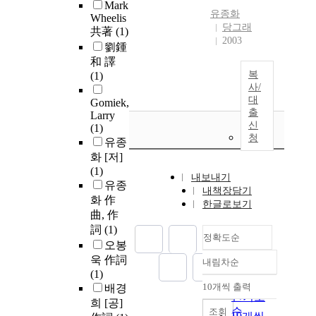
Mark
유종화
Wheelis
당그래
共著
(1)
2003
劉鍾
和 譯
복
(1)
사/
대
Gomiek,
출
Larry
신
(1)
청
유종
화 [저]
(1)
내보내기
유종
내책장담기
화 作
한글로보기
曲, 作
詞
(1)
정확도순
오봉
욱 作詞
내림차순
정확도
(1)
순
10개씩 출력
배경
내림차순
인기도
희 [공]
순
조회