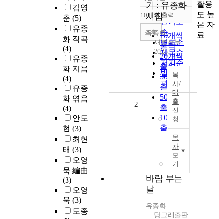
정확도
활용
기 : 유종화
김영
순
도 높
10개씩 출력
시집
춘
(5)
내림차순
인기도
은 자
유종
순
조회
유종화
료
10개씩
화 작곡
연도순
새로운눈
출력
(4)
2025
제목순
20개씩
유종
저자순
출력
화 지음
발행기
복
30개씩
(4)
관순
사/
출력
유종
대
50개씩
화 엮음
출
2
출력
(4)
신
100개씩
안도
청
출력
현
(3)
목
최현
차
태
(3)
보
오영
기
묵 編曲
바람 부는
(3)
날
오영
묵
(3)
유종화
도종
당그래출판