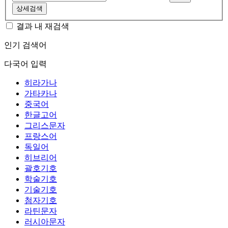
상세검색
결과 내 재검색
인기 검색어
다국어 입력
히라가나
가타카나
중국어
한글고어
그리스문자
프랑스어
독일어
히브리어
괄호기호
학술기호
기술기호
첨자기호
라틴문자
러시아문자