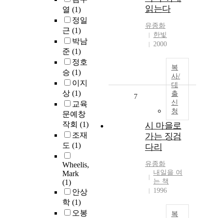
읽는다
열
(1)
정일
유종화
근
(1)
한빛
박남
2000
준
(1)
정호
복
승
(1)
사/
이지
대
상
(1)
출
7
신
교육
청
문예창
작회
(1)
시 마을로
조재
가는 징검
도
(1)
다리
유종화
Wheelis,
내일을 여
Mark
는 책
(1)
1996
안상
학
(1)
오봉
복