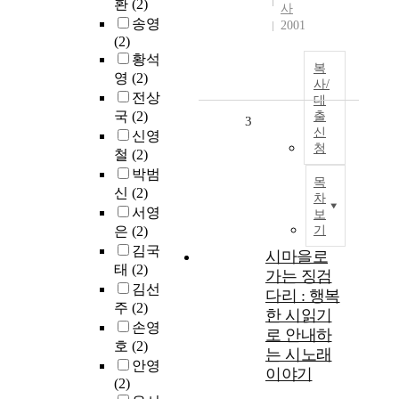
환
(2)
사
송영
2001
(2)
황석
복
영
(2)
사/
전상
대
국
(2)
출
3
신
신영
청
철
(2)
박범
목
신
(2)
차
서영
보
은
(2)
기
김국
시마을로
태
(2)
가는 징검
김선
다리 : 행복
주
(2)
한 시읽기
손영
로 안내하
호
(2)
는 시노래
안영
이야기
(2)