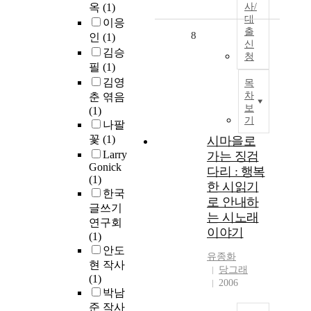
옥
(1)
사/
대
이응
출
8
인
(1)
신
김승
청
필
(1)
김영
목
차
춘 엮음
보
(1)
기
나팔
꽃
(1)
시마을로
Larry
가는 징검
Gonick
다리 : 행복
(1)
한 시읽기
한국
로 안내하
글쓰기
는 시노래
연구회
이야기
(1)
안도
유종화
현 작사
당그래
(1)
2006
박남
준 작사