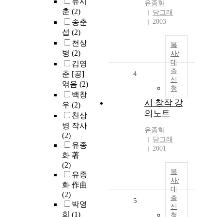
유시
유종화
춘
(2)
당그래
송춘
2003
섭
(2)
천상
복
병
(2)
사/
대
김영
출
춘 [공]
4
신
엮음
(2)
청
백창
시 창작 강
우
(2)
의노트
천상
병 작사
유종화
(2)
당그래
유종
2001
화 著
(2)
복
유종
사/
화 作曲
대
(2)
출
5
박영
신
희
(1)
청