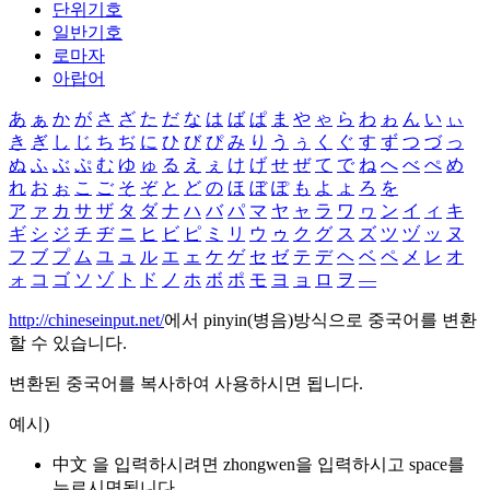
단위기호
일반기호
로마자
아랍어
あ
ぁ
か
が
さ
ざ
た
だ
な
は
ば
ぱ
ま
や
ゃ
ら
わ
ゎ
ん
い
ぃ
き
ぎ
し
じ
ち
ぢ
に
ひ
び
ぴ
み
り
う
ぅ
く
ぐ
す
ず
つ
づ
っ
ぬ
ふ
ぶ
ぷ
む
ゆ
ゅ
る
え
ぇ
け
げ
せ
ぜ
て
で
ね
へ
べ
ぺ
め
れ
お
ぉ
こ
ご
そ
ぞ
と
ど
の
ほ
ぼ
ぽ
も
よ
ょ
ろ
を
ア
ァ
カ
サ
ザ
タ
ダ
ナ
ハ
バ
パ
マ
ヤ
ャ
ラ
ワ
ヮ
ン
イ
ィ
キ
ギ
シ
ジ
チ
ヂ
ニ
ヒ
ビ
ピ
ミ
リ
ウ
ゥ
ク
グ
ス
ズ
ツ
ヅ
ッ
ヌ
フ
ブ
プ
ム
ユ
ュ
ル
エ
ェ
ケ
ゲ
セ
ゼ
テ
デ
ヘ
ベ
ペ
メ
レ
オ
ォ
コ
ゴ
ソ
ゾ
ト
ド
ノ
ホ
ボ
ポ
モ
ヨ
ョ
ロ
ヲ
―
http://chineseinput.net/
에서 pinyin(병음)방식으로 중국어를 변환
할 수 있습니다.
변환된 중국어를 복사하여 사용하시면 됩니다.
예시)
中文 을 입력하시려면
zhongwen
을 입력하시고 space를
누르시면됩니다.