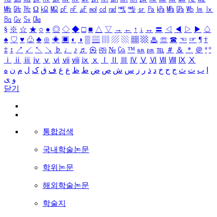
㎒
㎓
㎔
Ω
㏀
㏁
㎊
㎋
㎌
㏖
㏅
㎭
㎮
㎯
㏛
㎩
㎪
㎫
㎬
㏝
㏐
㏓
㏃
㏉
㏜
㏆
§
※
☆
★
○
●
◎
◇
◆
□
■
△
▽
→
←
↑
↓
↔
〓
◁
◀
▷
▶
♤
♠
♡
♥
♧
♣
⊙
◈
▣
◐
◑
▒
▤
▥
▨
▧
▦
▩
♨
☏
☎
☜
☞
¶
†
‡
↕
↗
↙
↖
↘
♭
♩
♪
♬
㉿
㈜
№
㏇
™
㏂
㏘
℡
＃
＆
＊
＠
ª
º
ⅰ
ⅱ
ⅲ
ⅳ
ⅴ
ⅵ
ⅶ
ⅷ
ⅸ
ⅹ
Ⅰ
Ⅱ
Ⅲ
Ⅳ
Ⅴ
Ⅵ
Ⅶ
Ⅷ
Ⅸ
Ⅹ
ا
ب
ت
ث
ج
ح
خ
د
ذ
ر
ز
س
ش
ص
ض
ط
ظ
ع
غ
ف
ق
ک
ل
م
ن
ه
و
ی
닫기
통합검색
국내학술논문
학위논문
해외학술논문
학술지