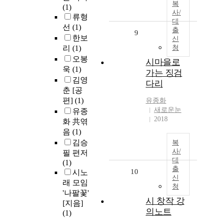
복
(1)
사/
류형
대
선
(1)
출
9
한보
신
리
(1)
청
오봉
시마을로
욱
(1)
가는 징검
김영
다리
춘 [공
편]
(1)
유종화
새로운눈
유종
2018
화 共엮
음
(1)
김승
복
사/
필 편저
대
(1)
출
10
시노
신
래 모임
청
'나팔꽃'
시 창작 강
[지음]
의노트
(1)