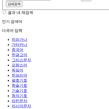
상세검색
결과 내 재검색
인기 검색어
다국어 입력
히라가나
가타카나
중국어
한글고어
그리스문자
프랑스어
독일어
히브리어
괄호기호
학술기호
기술기호
첨자기호
라틴문자
러시아문자