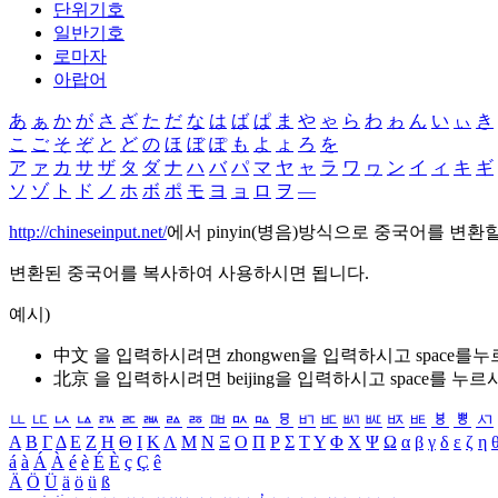
단위기호
일반기호
로마자
아랍어
あ
ぁ
か
が
さ
ざ
た
だ
な
は
ば
ぱ
ま
や
ゃ
ら
わ
ゎ
ん
い
ぃ
き
こ
ご
そ
ぞ
と
ど
の
ほ
ぼ
ぽ
も
よ
ょ
ろ
を
ア
ァ
カ
サ
ザ
タ
ダ
ナ
ハ
バ
パ
マ
ヤ
ャ
ラ
ワ
ヮ
ン
イ
ィ
キ
ギ
ソ
ゾ
ト
ド
ノ
ホ
ボ
ポ
モ
ヨ
ョ
ロ
ヲ
―
http://chineseinput.net/
에서 pinyin(병음)방식으로 중국어를 변환
변환된 중국어를 복사하여 사용하시면 됩니다.
예시)
中文 을 입력하시려면
zhongwen
을 입력하시고 space를
北京 을 입력하시려면
beijing
을 입력하시고 space를 누르
ㅥ
ㅦ
ㅧ
ㅨ
ㅩ
ㅪ
ㅫ
ㅬ
ㅭ
ㅮ
ㅯ
ㅰ
ㅱ
ㅲ
ㅳ
ㅴ
ㅵ
ㅶ
ㅷ
ㅸ
ㅹ
ㅺ
Α
Β
Γ
Δ
Ε
Ζ
Η
Θ
Ι
Κ
Λ
Μ
Ν
Ξ
Ο
Π
Ρ
Σ
Τ
Υ
Φ
Χ
Ψ
Ω
α
β
γ
δ
ε
ζ
η
á
à
Á
À
é
è
É
È
ç
Ç
ê
Ä
Ö
Ü
ä
ö
ü
ß