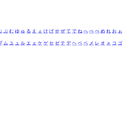
ぶ
ぷ
む
ゆ
ゅ
る
え
ぇ
け
げ
せ
ぜ
て
で
ね
へ
べ
ぺ
め
れ
お
ぉ
プ
ム
ユ
ュ
ル
エ
ェ
ケ
ゲ
セ
ゼ
テ
デ
ヘ
ベ
ペ
メ
レ
オ
ォ
コ
ゴ