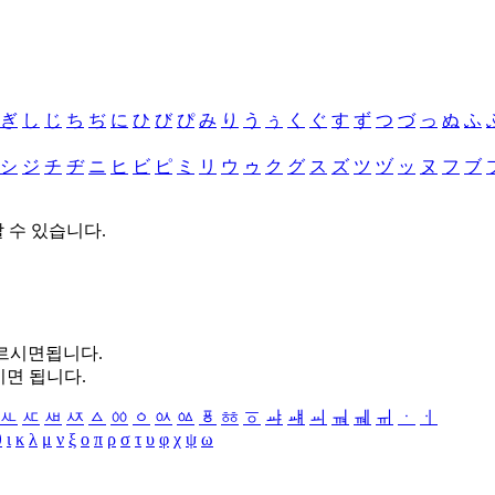
ぎ
し
じ
ち
ぢ
に
ひ
び
ぴ
み
り
う
ぅ
く
ぐ
す
ず
つ
づ
っ
ぬ
ふ
シ
ジ
チ
ヂ
ニ
ヒ
ビ
ピ
ミ
リ
ウ
ゥ
ク
グ
ス
ズ
ツ
ヅ
ッ
ヌ
フ
ブ
할 수 있습니다.
누르시면됩니다.
시면 됩니다.
ㅻ
ㅼ
ㅽ
ㅾ
ㅿ
ㆀ
ㆁ
ㆂ
ㆃ
ㆄ
ㆅ
ㆆ
ㆇ
ㆈ
ㆉ
ㆊ
ㆋ
ㆌ
ㆍ
ㆎ
θ
ι
κ
λ
μ
ν
ξ
ο
π
ρ
σ
τ
υ
φ
χ
ψ
ω