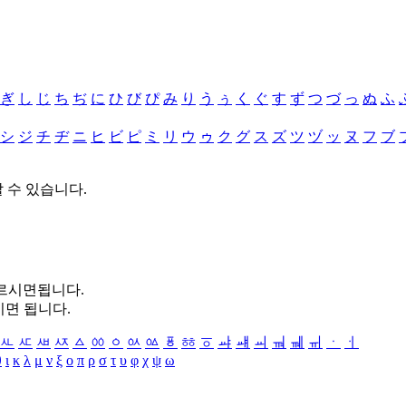
ぎ
し
じ
ち
ぢ
に
ひ
び
ぴ
み
り
う
ぅ
く
ぐ
す
ず
つ
づ
っ
ぬ
ふ
シ
ジ
チ
ヂ
ニ
ヒ
ビ
ピ
ミ
リ
ウ
ゥ
ク
グ
ス
ズ
ツ
ヅ
ッ
ヌ
フ
ブ
할 수 있습니다.
누르시면됩니다.
시면 됩니다.
ㅻ
ㅼ
ㅽ
ㅾ
ㅿ
ㆀ
ㆁ
ㆂ
ㆃ
ㆄ
ㆅ
ㆆ
ㆇ
ㆈ
ㆉ
ㆊ
ㆋ
ㆌ
ㆍ
ㆎ
θ
ι
κ
λ
μ
ν
ξ
ο
π
ρ
σ
τ
υ
φ
χ
ψ
ω