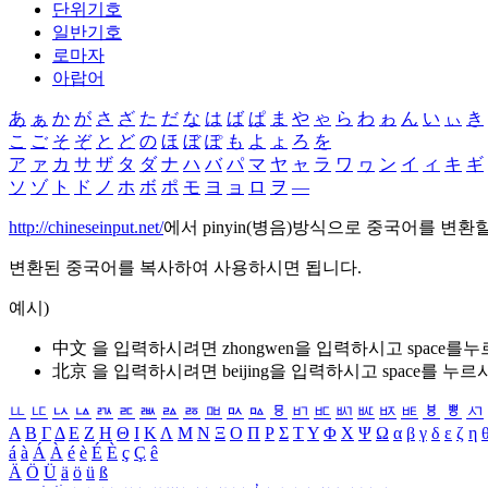
단위기호
일반기호
로마자
아랍어
あ
ぁ
か
が
さ
ざ
た
だ
な
は
ば
ぱ
ま
や
ゃ
ら
わ
ゎ
ん
い
ぃ
き
こ
ご
そ
ぞ
と
ど
の
ほ
ぼ
ぽ
も
よ
ょ
ろ
を
ア
ァ
カ
サ
ザ
タ
ダ
ナ
ハ
バ
パ
マ
ヤ
ャ
ラ
ワ
ヮ
ン
イ
ィ
キ
ギ
ソ
ゾ
ト
ド
ノ
ホ
ボ
ポ
モ
ヨ
ョ
ロ
ヲ
―
http://chineseinput.net/
에서 pinyin(병음)방식으로 중국어를 변환
변환된 중국어를 복사하여 사용하시면 됩니다.
예시)
中文 을 입력하시려면
zhongwen
을 입력하시고 space를
北京 을 입력하시려면
beijing
을 입력하시고 space를 누르
ㅥ
ㅦ
ㅧ
ㅨ
ㅩ
ㅪ
ㅫ
ㅬ
ㅭ
ㅮ
ㅯ
ㅰ
ㅱ
ㅲ
ㅳ
ㅴ
ㅵ
ㅶ
ㅷ
ㅸ
ㅹ
ㅺ
Α
Β
Γ
Δ
Ε
Ζ
Η
Θ
Ι
Κ
Λ
Μ
Ν
Ξ
Ο
Π
Ρ
Σ
Τ
Υ
Φ
Χ
Ψ
Ω
α
β
γ
δ
ε
ζ
η
á
à
Á
À
é
è
É
È
ç
Ç
ê
Ä
Ö
Ü
ä
ö
ü
ß