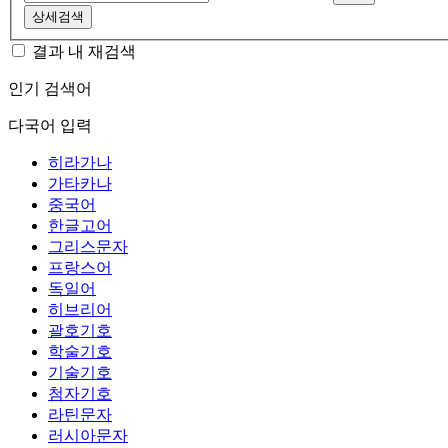
상세검색
결과 내 재검색
인기 검색어
다국어 입력
히라가나
가타카나
중국어
한글고어
그리스문자
프랑스어
독일어
히브리어
괄호기호
학술기호
기술기호
첨자기호
라틴문자
러시아문자