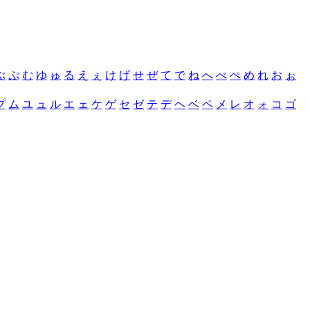
ぶ
ぷ
む
ゆ
ゅ
る
え
ぇ
け
げ
せ
ぜ
て
で
ね
へ
べ
ぺ
め
れ
お
ぉ
プ
ム
ユ
ュ
ル
エ
ェ
ケ
ゲ
セ
ゼ
テ
デ
ヘ
ベ
ペ
メ
レ
オ
ォ
コ
ゴ