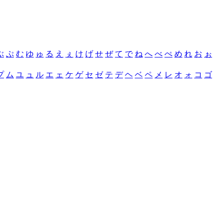
ぶ
ぷ
む
ゆ
ゅ
る
え
ぇ
け
げ
せ
ぜ
て
で
ね
へ
べ
ぺ
め
れ
お
ぉ
プ
ム
ユ
ュ
ル
エ
ェ
ケ
ゲ
セ
ゼ
テ
デ
ヘ
ベ
ペ
メ
レ
オ
ォ
コ
ゴ