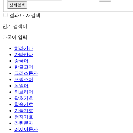
상세검색
결과 내 재검색
인기 검색어
다국어 입력
히라가나
가타카나
중국어
한글고어
그리스문자
프랑스어
독일어
히브리어
괄호기호
학술기호
기술기호
첨자기호
라틴문자
러시아문자