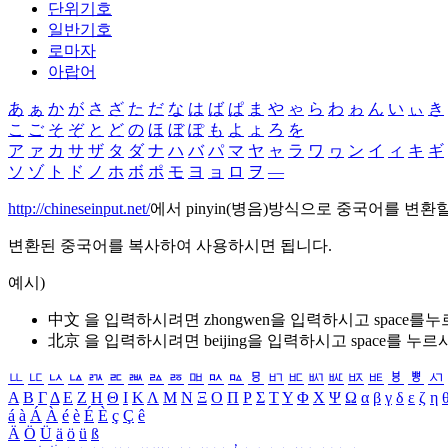
단위기호
일반기호
로마자
아랍어
あ
ぁ
か
が
さ
ざ
た
だ
な
は
ば
ぱ
ま
や
ゃ
ら
わ
ゎ
ん
い
ぃ
き
こ
ご
そ
ぞ
と
ど
の
ほ
ぼ
ぽ
も
よ
ょ
ろ
を
ア
ァ
カ
サ
ザ
タ
ダ
ナ
ハ
バ
パ
マ
ヤ
ャ
ラ
ワ
ヮ
ン
イ
ィ
キ
ギ
ソ
ゾ
ト
ド
ノ
ホ
ボ
ポ
モ
ヨ
ョ
ロ
ヲ
―
http://chineseinput.net/
에서 pinyin(병음)방식으로 중국어를 변환
변환된 중국어를 복사하여 사용하시면 됩니다.
예시)
中文 을 입력하시려면
zhongwen
을 입력하시고 space를
北京 을 입력하시려면
beijing
을 입력하시고 space를 누르
ㅥ
ㅦ
ㅧ
ㅨ
ㅩ
ㅪ
ㅫ
ㅬ
ㅭ
ㅮ
ㅯ
ㅰ
ㅱ
ㅲ
ㅳ
ㅴ
ㅵ
ㅶ
ㅷ
ㅸ
ㅹ
ㅺ
Α
Β
Γ
Δ
Ε
Ζ
Η
Θ
Ι
Κ
Λ
Μ
Ν
Ξ
Ο
Π
Ρ
Σ
Τ
Υ
Φ
Χ
Ψ
Ω
α
β
γ
δ
ε
ζ
η
á
à
Á
À
é
è
É
È
ç
Ç
ê
Ä
Ö
Ü
ä
ö
ü
ß