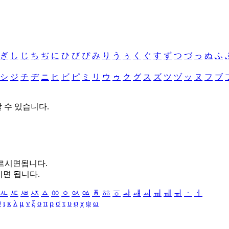
ぎ
し
じ
ち
ぢ
に
ひ
び
ぴ
み
り
う
ぅ
く
ぐ
す
ず
つ
づ
っ
ぬ
ふ
シ
ジ
チ
ヂ
ニ
ヒ
ビ
ピ
ミ
リ
ウ
ゥ
ク
グ
ス
ズ
ツ
ヅ
ッ
ヌ
フ
ブ
할 수 있습니다.
누르시면됩니다.
시면 됩니다.
ㅻ
ㅼ
ㅽ
ㅾ
ㅿ
ㆀ
ㆁ
ㆂ
ㆃ
ㆄ
ㆅ
ㆆ
ㆇ
ㆈ
ㆉ
ㆊ
ㆋ
ㆌ
ㆍ
ㆎ
θ
ι
κ
λ
μ
ν
ξ
ο
π
ρ
σ
τ
υ
φ
χ
ψ
ω