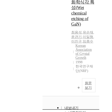
화학식각 특
성(Wet
chemical
etching of
GaN)
최용석
,
유순재
,
윤관기
,
이일형
,
이진구
,
임종수
Korean
Association
of Crystal
Growth
1998
한국연구재
단(NRF)
원문
보기
내보내기