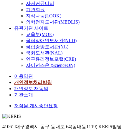
사서커뮤니티
기관회원
지식나눔(LOOK)
의학전자도서관(MEDLIS)
유관기관 사이트
교육부(MOE)
국립장애인도서관(NLD)
국립중앙도서관(NL)
국회도서관(NAL)
연구윤리정보포털(CRE)
사이언스온 (ScienceON)
이용약관
개인정보처리방침
개인정보 재동의
기관소개
저작물 게시중단요청
41061 대구광역시 동구 동내로 64(동내동1119) KERIS빌딩