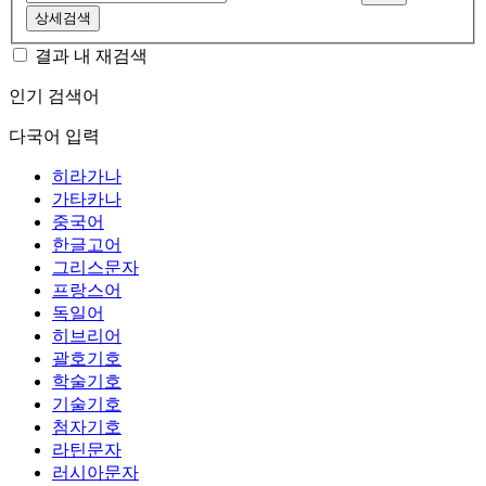
상세검색
결과 내 재검색
인기 검색어
다국어 입력
히라가나
가타카나
중국어
한글고어
그리스문자
프랑스어
독일어
히브리어
괄호기호
학술기호
기술기호
첨자기호
라틴문자
러시아문자