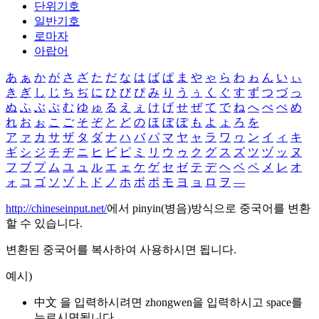
단위기호
일반기호
로마자
아랍어
あ
ぁ
か
が
さ
ざ
た
だ
な
は
ば
ぱ
ま
や
ゃ
ら
わ
ゎ
ん
い
ぃ
き
ぎ
し
じ
ち
ぢ
に
ひ
び
ぴ
み
り
う
ぅ
く
ぐ
す
ず
つ
づ
っ
ぬ
ふ
ぶ
ぷ
む
ゆ
ゅ
る
え
ぇ
け
げ
せ
ぜ
て
で
ね
へ
べ
ぺ
め
れ
お
ぉ
こ
ご
そ
ぞ
と
ど
の
ほ
ぼ
ぽ
も
よ
ょ
ろ
を
ア
ァ
カ
サ
ザ
タ
ダ
ナ
ハ
バ
パ
マ
ヤ
ャ
ラ
ワ
ヮ
ン
イ
ィ
キ
ギ
シ
ジ
チ
ヂ
ニ
ヒ
ビ
ピ
ミ
リ
ウ
ゥ
ク
グ
ス
ズ
ツ
ヅ
ッ
ヌ
フ
ブ
プ
ム
ユ
ュ
ル
エ
ェ
ケ
ゲ
セ
ゼ
テ
デ
ヘ
ベ
ペ
メ
レ
オ
ォ
コ
ゴ
ソ
ゾ
ト
ド
ノ
ホ
ボ
ポ
モ
ヨ
ョ
ロ
ヲ
―
http://chineseinput.net/
에서 pinyin(병음)방식으로 중국어를 변환
할 수 있습니다.
변환된 중국어를 복사하여 사용하시면 됩니다.
예시)
中文 을 입력하시려면
zhongwen
을 입력하시고 space를
누르시면됩니다.