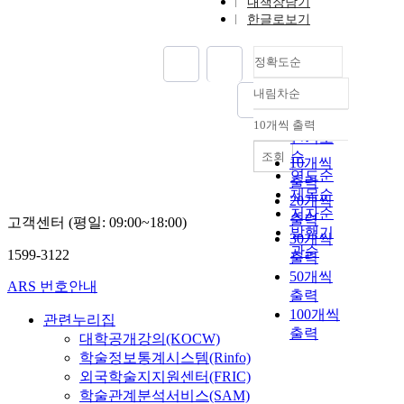
내책장담기
한글로보기
정확도순
내림차순
정확도
순
10개씩 출력
내림차순
인기도
순
조회
10개씩
연도순
출력
제목순
20개씩
저자순
출력
고객센터 (평일: 09:00~18:00)
발행기
30개씩
관순
1599-3122
출력
50개씩
ARS 번호안내
출력
100개씩
관련누리집
출력
대학공개강의(KOCW)
학술정보통계시스템(Rinfo)
외국학술지지원센터(FRIC)
학술관계분석서비스(SAM)