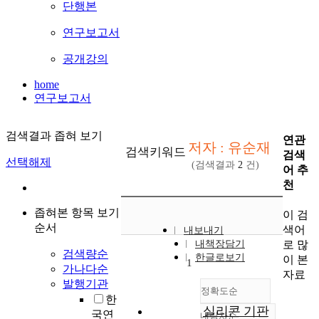
단행본
연구보고서
공개강의
home
연구보고서
검색결과 좁혀 보기
연관
저자 : 유순재
검색키워드
검색
선택해제
(검색결과
2
건)
어 추
천
좁혀본 항목 보기
이 검
순서
색어
내보내기
로 많
내책장담기
검색량순
한글로보기
이 본
1
가나다순
자료
발행기관
정확도순
한
실리콘 기판
국연
내림차순