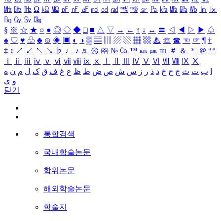
㎒
㎓
㎔
Ω
㏀
㏁
㎊
㎋
㎌
㏖
㏅
㎭
㎮
㎯
㏛
㎩
㎪
㎫
㎬
㏝
㏐
㏓
㏃
㏉
㏜
㏆
§
※
☆
★
○
●
◎
◇
◆
□
■
△
▽
→
←
↑
↓
↔
〓
◁
◀
▷
▶
♤
♠
♡
♥
♧
♣
⊙
◈
▣
◐
◑
▒
▤
▥
▨
▧
▦
▩
♨
☏
☎
☜
☞
¶
†
‡
↕
↗
↙
↖
↘
♭
♩
♪
♬
㉿
㈜
№
㏇
™
㏂
㏘
℡
＃
＆
＊
＠
ª
º
ⅰ
ⅱ
ⅲ
ⅳ
ⅴ
ⅵ
ⅶ
ⅷ
ⅸ
ⅹ
Ⅰ
Ⅱ
Ⅲ
Ⅳ
Ⅴ
Ⅵ
Ⅶ
Ⅷ
Ⅸ
Ⅹ
ا
ب
ت
ث
ج
ح
خ
د
ذ
ر
ز
س
ش
ص
ض
ط
ظ
ع
غ
ف
ق
ک
ل
م
ن
ه
و
ی
닫기
통합검색
국내학술논문
학위논문
해외학술논문
학술지