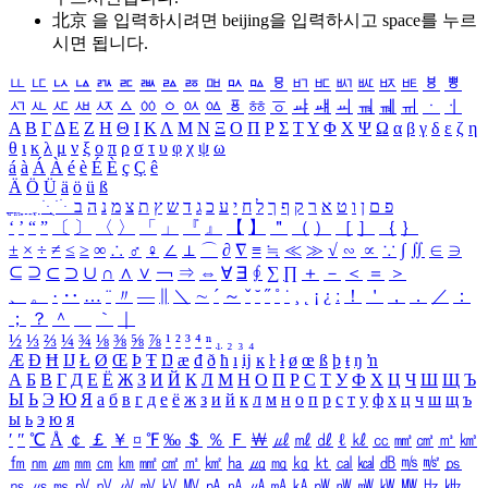
北京 을 입력하시려면
beijing
을 입력하시고 space를 누르
시면 됩니다.
ㅥ
ㅦ
ㅧ
ㅨ
ㅩ
ㅪ
ㅫ
ㅬ
ㅭ
ㅮ
ㅯ
ㅰ
ㅱ
ㅲ
ㅳ
ㅴ
ㅵ
ㅶ
ㅷ
ㅸ
ㅹ
ㅺ
ㅻ
ㅼ
ㅽ
ㅾ
ㅿ
ㆀ
ㆁ
ㆂ
ㆃ
ㆄ
ㆅ
ㆆ
ㆇ
ㆈ
ㆉ
ㆊ
ㆋ
ㆌ
ㆍ
ㆎ
Α
Β
Γ
Δ
Ε
Ζ
Η
Θ
Ι
Κ
Λ
Μ
Ν
Ξ
Ο
Π
Ρ
Σ
Τ
Υ
Φ
Χ
Ψ
Ω
α
β
γ
δ
ε
ζ
η
θ
ι
κ
λ
μ
ν
ξ
ο
π
ρ
σ
τ
υ
φ
χ
ψ
ω
á
à
Á
À
é
è
É
È
ç
Ç
ê
Ä
Ö
Ü
ä
ö
ü
ß
ְ
ֳ
ֲ
ֱ
ָ
ַ
ֵ
ֶ
ִ
ֹ
ּ
ֻ
ׂ
ׁ
ּ
ב
ה
נ
מ
צ
ת
ץ
ש
ד
ג
כ
ע
י
ח
ל
ך
ף
ק
ר
א
ט
ו
ן
ם
פ
‘
’
“
”
〔
〕
〈
〉
「
」
『
』
【
】
＂
（
）
［
］
｛
｝
±
×
÷
≠
≤
≥
∞
∴
♂
♀
∠
⊥
⌒
∂
∇
≡
≒
≪
≫
√
∽
∝
∵
∫
∬
∈
∋
⊆
⊇
⊂
⊃
∪
∩
∧
∨
￢
⇒
⇔
∀
∃
∮
∑
∏
＋
－
＜
＝
＞
、
。
·
‥
…
¨
〃
―
∥
＼
∼
´
～
ˇ
˘
˝
˚
˙
¸
˛
¡
¿
ː
！
＇
，
．
／
：
；
？
＾
＿
｀
｜
½
⅓
⅔
¼
¾
⅛
⅜
⅝
⅞
¹
²
³
⁴
ⁿ
₁
₂
₃
₄
Æ
Ð
Ħ
Ĳ
Ł
Ø
Œ
Þ
Ŧ
Ŋ
æ
đ
ð
ħ
ı
ĳ
ĸ
ŀ
ł
ø
œ
ß
þ
ŧ
ŋ
ŉ
А
Б
В
Г
Д
Е
Ё
Ж
З
И
Й
К
Л
М
Н
О
П
Р
С
Т
У
Ф
Х
Ц
Ч
Ш
Щ
Ъ
Ы
Ь
Э
Ю
Я
а
б
в
г
д
е
ё
ж
з
и
й
к
л
м
н
о
п
р
с
т
у
ф
х
ц
ч
ш
щ
ъ
ы
ь
э
ю
я
′
″
℃
Å
￠
￡
￥
¤
℉
‰
＄
％
Ｆ
￦
㎕
㎖
㎗
ℓ
㎘
㏄
㎣
㎤
㎥
㎦
㎙
㎚
㎛
㎜
㎝
㎞
㎟
㎠
㎡
㎢
㏊
㎍
㎎
㎏
㏏
㎈
㎉
㏈
㎧
㎨
㎰
㎱
㎲
㎳
㎴
㎵
㎶
㎷
㎸
㎹
㎀
㎁
㎂
㎃
㎄
㎺
㎻
㎽
㎾
㎿
㎐
㎑