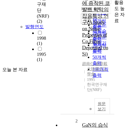
정확도
활용
에 증착된 코
구재
순
도 높
10개씩 출력
발트 박막의
단
내림차순
인기도
은 자
잡음특성 연
(NRF)
순
조회
료
10개씩
(2)
구(A Study
연도순
발행연도
출력
on Noise
제목순
20개씩
Properties of
저자순
1998
출력
Co Films
발행기
(1)
30개씩
Deposited on
관순
출력
Si)
1995
50개씩
(1)
출력
趙南仁
,
兪淳載
大韓電子工
100개씩
오늘 본 자료
學會
출력
1995
한국연구재
단(NRF)
원문
보기
2
GaN의 습식