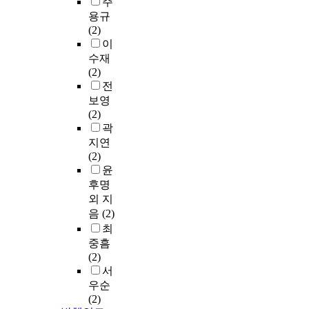
주
용규
(2)
이
수재
(2)
전
보영
(2)
곽
지연
(2)
윤
후명
외 지
음
(2)
최
중흠
(2)
서
우순
(2)