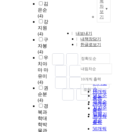
목
김
차
은순
보
(4)
기
강
지원
(4)
내보내기
내책장담기
구
한글로보기
자봉
(4)
우
정확도순
치야
내림차순
마 마
정확도
유미
순
10개씩 출력
내림차순
(4)
인기도
권
순
조회
10개씩
순분
연도순
출력
(4)
제목순
20개씩
경
저자순
출력
북과
발행기
30개씩
학대
관순
출력
학박
50개씩
물관