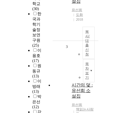
설집
학교
(30)
유선희
한
도화
국과
2018
학기
술정
복
보연
사/
구원
대
(25)
출
3
신
이
청
용호
(17)
목
원
차
동규
보
(13)
기
이
시간의 덫 :
방래
유선희 소
(13)
설집
박
은선
유선희
(12)
책읽는사람
강