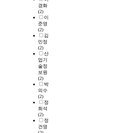
경화
(2)
이
준영
(2)
김
민정
(2)
산
업기
술정
보원
(2)
박
의수
(2)
정
희석
(2)
정
건영
(2)