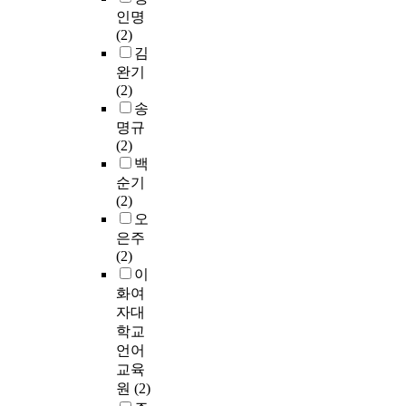
인명
(2)
김
완기
(2)
송
명규
(2)
백
순기
(2)
오
은주
(2)
이
화여
자대
학교
언어
교육
원
(2)