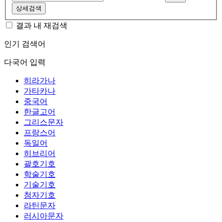
상세검색
결과 내 재검색
인기 검색어
다국어 입력
히라가나
가타카나
중국어
한글고어
그리스문자
프랑스어
독일어
히브리어
괄호기호
학술기호
기술기호
첨자기호
라틴문자
러시아문자