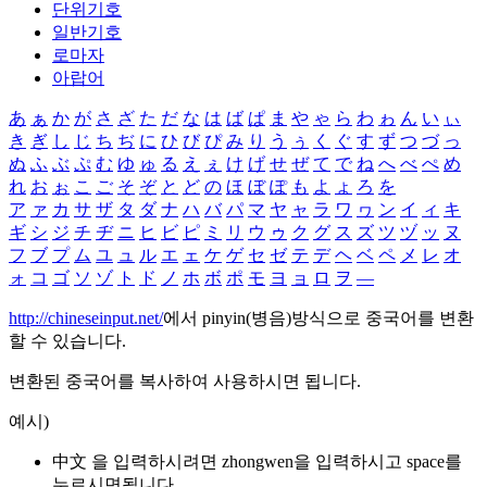
단위기호
일반기호
로마자
아랍어
あ
ぁ
か
が
さ
ざ
た
だ
な
は
ば
ぱ
ま
や
ゃ
ら
わ
ゎ
ん
い
ぃ
き
ぎ
し
じ
ち
ぢ
に
ひ
び
ぴ
み
り
う
ぅ
く
ぐ
す
ず
つ
づ
っ
ぬ
ふ
ぶ
ぷ
む
ゆ
ゅ
る
え
ぇ
け
げ
せ
ぜ
て
で
ね
へ
べ
ぺ
め
れ
お
ぉ
こ
ご
そ
ぞ
と
ど
の
ほ
ぼ
ぽ
も
よ
ょ
ろ
を
ア
ァ
カ
サ
ザ
タ
ダ
ナ
ハ
バ
パ
マ
ヤ
ャ
ラ
ワ
ヮ
ン
イ
ィ
キ
ギ
シ
ジ
チ
ヂ
ニ
ヒ
ビ
ピ
ミ
リ
ウ
ゥ
ク
グ
ス
ズ
ツ
ヅ
ッ
ヌ
フ
ブ
プ
ム
ユ
ュ
ル
エ
ェ
ケ
ゲ
セ
ゼ
テ
デ
ヘ
ベ
ペ
メ
レ
オ
ォ
コ
ゴ
ソ
ゾ
ト
ド
ノ
ホ
ボ
ポ
モ
ヨ
ョ
ロ
ヲ
―
http://chineseinput.net/
에서 pinyin(병음)방식으로 중국어를 변환
할 수 있습니다.
변환된 중국어를 복사하여 사용하시면 됩니다.
예시)
中文 을 입력하시려면
zhongwen
을 입력하시고 space를
누르시면됩니다.