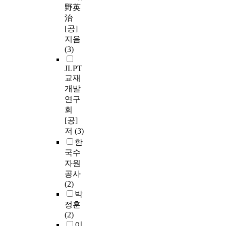
野英
治
[공]
지음
(3)
JLPT
교재
개발
연구
회
[공]
저
(3)
한
국수
자원
공사
(2)
박
정훈
(2)
이