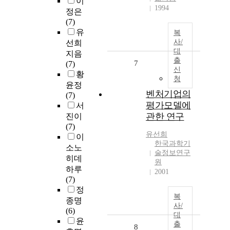
이
1994
정은
(7)
유
복
사/
선희
대
지음
출
7
(7)
신
황
청
윤정
벤처기업의
(7)
평가모델에
서
관한 연구
진이
(7)
유선희
이
한국과학기
소노
술정보연구
히데
원
하루
2001
(7)
정
복
종명
사/
(6)
대
윤
출
8