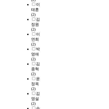
이
태훈
(2)
김
정원
(2)
이
연희
(2)
박
영애
(2)
김
종혁
(2)
윤
정옥
(2)
김
영설
(2)
송