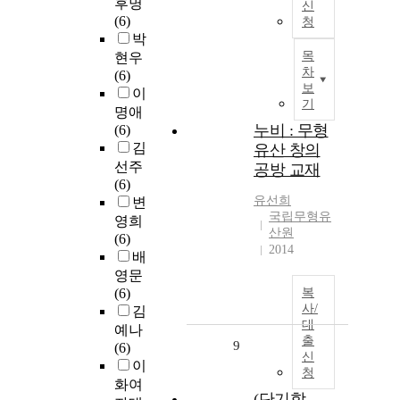
후명
신
(6)
청
박
목
현우
차
(6)
보
이
기
명애
누비 : 무형
(6)
김
유산 창의
선주
공방 교재
(6)
유선희
변
국립무형유
영희
산원
(6)
2014
배
영문
(6)
복
사/
김
대
예나
출
9
(6)
신
이
청
화여
(단기합