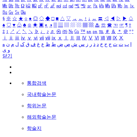
㎒
㎓
㎔
Ω
㏀
㏁
㎊
㎋
㎌
㏖
㏅
㎭
㎮
㎯
㏛
㎩
㎪
㎫
㎬
㏝
㏐
㏓
㏃
㏉
㏜
㏆
§
※
☆
★
○
●
◎
◇
◆
□
■
△
▽
→
←
↑
↓
↔
〓
◁
◀
▷
▶
♤
♠
♡
♥
♧
♣
⊙
◈
▣
◐
◑
▒
▤
▥
▨
▧
▦
▩
♨
☏
☎
☜
☞
¶
†
‡
↕
↗
↙
↖
↘
♭
♩
♪
♬
㉿
㈜
№
㏇
™
㏂
㏘
℡
＃
＆
＊
＠
ª
º
ⅰ
ⅱ
ⅲ
ⅳ
ⅴ
ⅵ
ⅶ
ⅷ
ⅸ
ⅹ
Ⅰ
Ⅱ
Ⅲ
Ⅳ
Ⅴ
Ⅵ
Ⅶ
Ⅷ
Ⅸ
Ⅹ
ا
ب
ت
ث
ج
ح
خ
د
ذ
ر
ز
س
ش
ص
ض
ط
ظ
ع
غ
ف
ق
ک
ل
م
ن
ه
و
ی
닫기
통합검색
국내학술논문
학위논문
해외학술논문
학술지