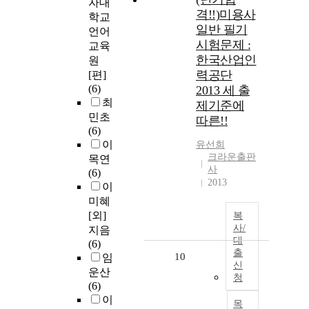
자대
격!!)미용사
학교
일반 필기
언어
시험문제 :
교육
한국산업인
원
력공단
[편]
(6)
2013 세 출
최
제기준에
민초
따른!!
(6)
이
유선희
크라운출판
목연
사
(6)
2013
이
미혜
[외]
복
사/
지음
대
(6)
출
10
임
신
운산
청
(6)
이
목