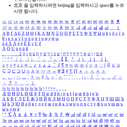
北京 을 입력하시려면
beijing
을 입력하시고 space를 누르
시면 됩니다.
ㅥ
ㅦ
ㅧ
ㅨ
ㅩ
ㅪ
ㅫ
ㅬ
ㅭ
ㅮ
ㅯ
ㅰ
ㅱ
ㅲ
ㅳ
ㅴ
ㅵ
ㅶ
ㅷ
ㅸ
ㅹ
ㅺ
ㅻ
ㅼ
ㅽ
ㅾ
ㅿ
ㆀ
ㆁ
ㆂ
ㆃ
ㆄ
ㆅ
ㆆ
ㆇ
ㆈ
ㆉ
ㆊ
ㆋ
ㆌ
ㆍ
ㆎ
Α
Β
Γ
Δ
Ε
Ζ
Η
Θ
Ι
Κ
Λ
Μ
Ν
Ξ
Ο
Π
Ρ
Σ
Τ
Υ
Φ
Χ
Ψ
Ω
α
β
γ
δ
ε
ζ
η
θ
ι
κ
λ
μ
ν
ξ
ο
π
ρ
σ
τ
υ
φ
χ
ψ
ω
á
à
Á
À
é
è
É
È
ç
Ç
ê
Ä
Ö
Ü
ä
ö
ü
ß
ְ
ֳ
ֲ
ֱ
ָ
ַ
ֵ
ֶ
ִ
ֹ
ּ
ֻ
ׂ
ׁ
ּ
ב
ה
נ
מ
צ
ת
ץ
ש
ד
ג
כ
ע
י
ח
ל
ך
ף
ק
ר
א
ט
ו
ן
ם
פ
‘
’
“
”
〔
〕
〈
〉
「
」
『
』
【
】
＂
（
）
［
］
｛
｝
±
×
÷
≠
≤
≥
∞
∴
♂
♀
∠
⊥
⌒
∂
∇
≡
≒
≪
≫
√
∽
∝
∵
∫
∬
∈
∋
⊆
⊇
⊂
⊃
∪
∩
∧
∨
￢
⇒
⇔
∀
∃
∮
∑
∏
＋
－
＜
＝
＞
、
。
·
‥
…
¨
〃
―
∥
＼
∼
´
～
ˇ
˘
˝
˚
˙
¸
˛
¡
¿
ː
！
＇
，
．
／
：
；
？
＾
＿
｀
｜
½
⅓
⅔
¼
¾
⅛
⅜
⅝
⅞
¹
²
³
⁴
ⁿ
₁
₂
₃
₄
Æ
Ð
Ħ
Ĳ
Ł
Ø
Œ
Þ
Ŧ
Ŋ
æ
đ
ð
ħ
ı
ĳ
ĸ
ŀ
ł
ø
œ
ß
þ
ŧ
ŋ
ŉ
А
Б
В
Г
Д
Е
Ё
Ж
З
И
Й
К
Л
М
Н
О
П
Р
С
Т
У
Ф
Х
Ц
Ч
Ш
Щ
Ъ
Ы
Ь
Э
Ю
Я
а
б
в
г
д
е
ё
ж
з
и
й
к
л
м
н
о
п
р
с
т
у
ф
х
ц
ч
ш
щ
ъ
ы
ь
э
ю
я
′
″
℃
Å
￠
￡
￥
¤
℉
‰
＄
％
Ｆ
￦
㎕
㎖
㎗
ℓ
㎘
㏄
㎣
㎤
㎥
㎦
㎙
㎚
㎛
㎜
㎝
㎞
㎟
㎠
㎡
㎢
㏊
㎍
㎎
㎏
㏏
㎈
㎉
㏈
㎧
㎨
㎰
㎱
㎲
㎳
㎴
㎵
㎶
㎷
㎸
㎹
㎀
㎁
㎂
㎃
㎄
㎺
㎻
㎽
㎾
㎿
㎐
㎑