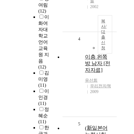
들
여림
2002
(12)
이
복
화여
사/
자대
대
학교
출
4
언어
신
교육
청
원 지
이층 왼쪽
음
방 남자 [전
(12)
자자료]
김
미영
유선희
(11)
우리전자책
이
2009
인경
(11)
정
혜순
(11)
5
한
(新일본어
국과