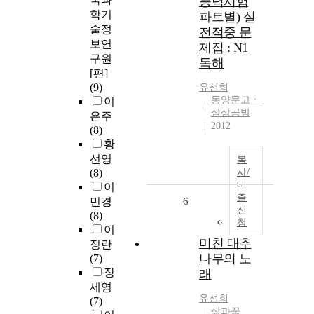
능력시험
학기
파트별) 실
술정
전적중 문
보연
제집 : N1
구원
독해
[편]
(9)
유선희
동양문고ㆍ
이
상상공방
은주
2012
(8)
황
선영
복
(8)
사/
대
이
출
민경
6
신
(8)
청
이
미친 대추
정란
나무의 노
(7)
장
래
세영
유선희
(7)
삶과꿈