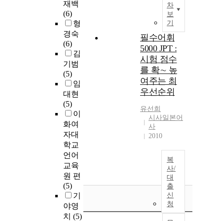
재백
차
(6)
보
형
기
경숙
필수어휘
(6)
5000 JPT :
김
시험 점수
기범
를 확∼ 높
(5)
여주는 최
임
우선순위
대현
(5)
유선희
이
시사일본어
화여
사
자대
2010
학교
언어
복
교육
사/
원 편
대
(5)
출
기
신
청
야영
치
(5)