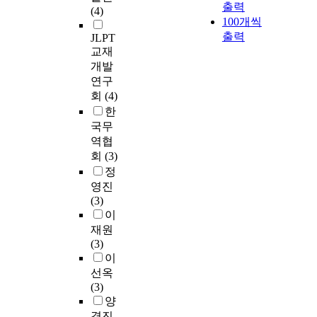
출력
(4)
100개씩
출력
JLPT
교재
개발
연구
회
(4)
한
국무
역협
회
(3)
정
영진
(3)
이
재원
(3)
이
선옥
(3)
양
경진