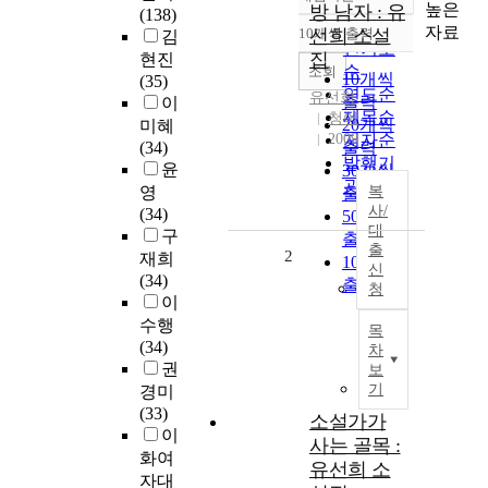
정확도
높은
방 남자 : 유
(138)
순
자료
10개씩 출력
선희 소설
김
내림차순
인기도
집
현진
순
조회
10개씩
(35)
연도순
유선희
출력
이
제목순
청어
20개씩
미혜
2009
저자순
(34)
출력
발행기
윤
30개씩
관순
영
복
출력
사/
(34)
50개씩
대
구
출력
출
2
재희
100개씩
신
(34)
출력
청
이
수행
목
(34)
차
권
보
기
경미
(33)
소설가가
이
사는 골목 :
화여
유선희 소
자대