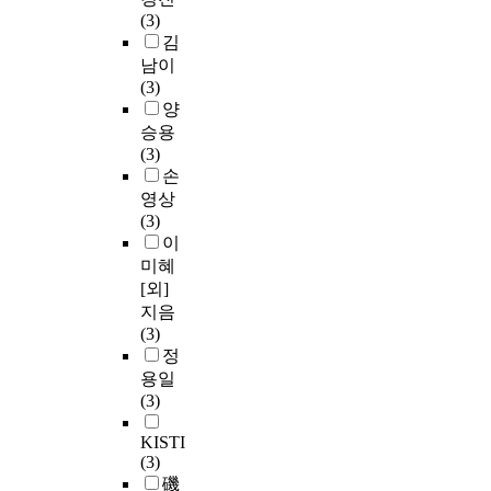
(3)
김
남이
(3)
양
승용
(3)
손
영상
(3)
이
미혜
[외]
지음
(3)
정
용일
(3)
KISTI
(3)
磯