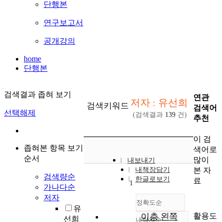
단행본
연구보고서
공개강의
home
단행본
검색결과 좁혀 보기
연관
저자 : 유선희
검색키워드
검색어
선택해제
(검색결과
139
건)
추천
이 검
좁혀본 항목 보기
색어로
순서
많이
내보내기
본 자
내책장담기
검색량순
한글로보기
료
1
가나다순
저자
정확도순
유
활용도
이층 왼쪽
선희
내림차순