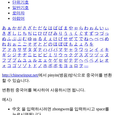
단위기호
일반기호
로마자
아랍어
あ
ぁ
か
が
さ
ざ
た
だ
な
は
ば
ぱ
ま
や
ゃ
ら
わ
ゎ
ん
い
ぃ
き
ぎ
し
じ
ち
ぢ
に
ひ
び
ぴ
み
り
う
ぅ
く
ぐ
す
ず
つ
づ
っ
ぬ
ふ
ぶ
ぷ
む
ゆ
ゅ
る
え
ぇ
け
げ
せ
ぜ
て
で
ね
へ
べ
ぺ
め
れ
お
ぉ
こ
ご
そ
ぞ
と
ど
の
ほ
ぼ
ぽ
も
よ
ょ
ろ
を
ア
ァ
カ
サ
ザ
タ
ダ
ナ
ハ
バ
パ
マ
ヤ
ャ
ラ
ワ
ヮ
ン
イ
ィ
キ
ギ
シ
ジ
チ
ヂ
ニ
ヒ
ビ
ピ
ミ
リ
ウ
ゥ
ク
グ
ス
ズ
ツ
ヅ
ッ
ヌ
フ
ブ
プ
ム
ユ
ュ
ル
エ
ェ
ケ
ゲ
セ
ゼ
テ
デ
ヘ
ベ
ペ
メ
レ
オ
ォ
コ
ゴ
ソ
ゾ
ト
ド
ノ
ホ
ボ
ポ
モ
ヨ
ョ
ロ
ヲ
―
http://chineseinput.net/
에서 pinyin(병음)방식으로 중국어를 변환
할 수 있습니다.
변환된 중국어를 복사하여 사용하시면 됩니다.
예시)
中文 을 입력하시려면
zhongwen
을 입력하시고 space를
누르시면됩니다.