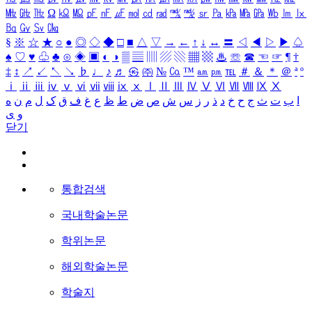
㎒
㎓
㎔
Ω
㏀
㏁
㎊
㎋
㎌
㏖
㏅
㎭
㎮
㎯
㏛
㎩
㎪
㎫
㎬
㏝
㏐
㏓
㏃
㏉
㏜
㏆
§
※
☆
★
○
●
◎
◇
◆
□
■
△
▽
→
←
↑
↓
↔
〓
◁
◀
▷
▶
♤
♠
♡
♥
♧
♣
⊙
◈
▣
◐
◑
▒
▤
▥
▨
▧
▦
▩
♨
☏
☎
☜
☞
¶
†
‡
↕
↗
↙
↖
↘
♭
♩
♪
♬
㉿
㈜
№
㏇
™
㏂
㏘
℡
＃
＆
＊
＠
ª
º
ⅰ
ⅱ
ⅲ
ⅳ
ⅴ
ⅵ
ⅶ
ⅷ
ⅸ
ⅹ
Ⅰ
Ⅱ
Ⅲ
Ⅳ
Ⅴ
Ⅵ
Ⅶ
Ⅷ
Ⅸ
Ⅹ
ه
ن
م
ل
ک
ق
ف
غ
ع
ظ
ط
ض
ص
ش
س
ز
ر
ذ
د
خ
ح
ج
ث
ت
ب
ا
ی
و
닫기
통합검색
국내학술논문
학위논문
해외학술논문
학술지