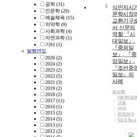
공학
(31)
5
식민지시
인문학
(29)
문학시장
예술체육
(15)
교환기구
의약학
(9)
서 신문의
사회과학
(4)
역할 『시
자연과학
(1)
대일보』,
기타
(1)
『중외일
발행연도
보』, 『중
2026
(2)
앙일보』,
2024
(2)
『조선중
2023
(2)
일보』의
2022
(5)
사례
2021
(3)
2019
(2)
유석환
2018
(2)
(재)한국
2017
(11)
구원
2016
(1)
2019
2015
(2)
한국연구
2014
(5)
Vol.0 No.1
2013
(1)
2012
(2)