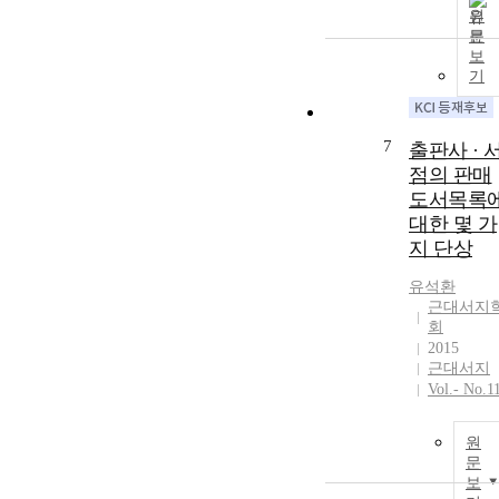
원
문
보
기
7
출판사 · 
점의 판매
도서목록
대한 몇 가
지 단상
유석환
근대서지
회
2015
근대서지
Vol.- No.1
원
문
보