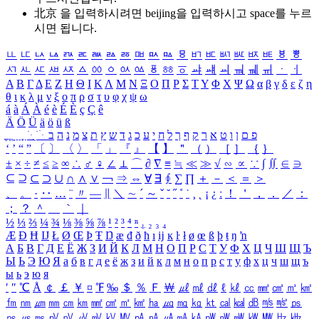
北京 을 입력하시려면
beijing
을 입력하시고 space를 누르
시면 됩니다.
ㅥ
ㅦ
ㅧ
ㅨ
ㅩ
ㅪ
ㅫ
ㅬ
ㅭ
ㅮ
ㅯ
ㅰ
ㅱ
ㅲ
ㅳ
ㅴ
ㅵ
ㅶ
ㅷ
ㅸ
ㅹ
ㅺ
ㅻ
ㅼ
ㅽ
ㅾ
ㅿ
ㆀ
ㆁ
ㆂ
ㆃ
ㆄ
ㆅ
ㆆ
ㆇ
ㆈ
ㆉ
ㆊ
ㆋ
ㆌ
ㆍ
ㆎ
Α
Β
Γ
Δ
Ε
Ζ
Η
Θ
Ι
Κ
Λ
Μ
Ν
Ξ
Ο
Π
Ρ
Σ
Τ
Υ
Φ
Χ
Ψ
Ω
α
β
γ
δ
ε
ζ
η
θ
ι
κ
λ
μ
ν
ξ
ο
π
ρ
σ
τ
υ
φ
χ
ψ
ω
á
à
Á
À
é
è
É
È
ç
Ç
ê
Ä
Ö
Ü
ä
ö
ü
ß
ְ
ֳ
ֲ
ֱ
ָ
ַ
ֵ
ֶ
ִ
ֹ
ּ
ֻ
ׂ
ׁ
ּ
ב
ה
נ
מ
צ
ת
ץ
ש
ד
ג
כ
ע
י
ח
ל
ך
ף
ק
ר
א
ט
ו
ן
ם
פ
‘
’
“
”
〔
〕
〈
〉
「
」
『
』
【
】
＂
（
）
［
］
｛
｝
±
×
÷
≠
≤
≥
∞
∴
♂
♀
∠
⊥
⌒
∂
∇
≡
≒
≪
≫
√
∽
∝
∵
∫
∬
∈
∋
⊆
⊇
⊂
⊃
∪
∩
∧
∨
￢
⇒
⇔
∀
∃
∮
∑
∏
＋
－
＜
＝
＞
、
。
·
‥
…
¨
〃
―
∥
＼
∼
´
～
ˇ
˘
˝
˚
˙
¸
˛
¡
¿
ː
！
＇
，
．
／
：
；
？
＾
＿
｀
｜
½
⅓
⅔
¼
¾
⅛
⅜
⅝
⅞
¹
²
³
⁴
ⁿ
₁
₂
₃
₄
Æ
Ð
Ħ
Ĳ
Ł
Ø
Œ
Þ
Ŧ
Ŋ
æ
đ
ð
ħ
ı
ĳ
ĸ
ŀ
ł
ø
œ
ß
þ
ŧ
ŋ
ŉ
А
Б
В
Г
Д
Е
Ё
Ж
З
И
Й
К
Л
М
Н
О
П
Р
С
Т
У
Ф
Х
Ц
Ч
Ш
Щ
Ъ
Ы
Ь
Э
Ю
Я
а
б
в
г
д
е
ё
ж
з
и
й
к
л
м
н
о
п
р
с
т
у
ф
х
ц
ч
ш
щ
ъ
ы
ь
э
ю
я
′
″
℃
Å
￠
￡
￥
¤
℉
‰
＄
％
Ｆ
￦
㎕
㎖
㎗
ℓ
㎘
㏄
㎣
㎤
㎥
㎦
㎙
㎚
㎛
㎜
㎝
㎞
㎟
㎠
㎡
㎢
㏊
㎍
㎎
㎏
㏏
㎈
㎉
㏈
㎧
㎨
㎰
㎱
㎲
㎳
㎴
㎵
㎶
㎷
㎸
㎹
㎀
㎁
㎂
㎃
㎄
㎺
㎻
㎽
㎾
㎿
㎐
㎑