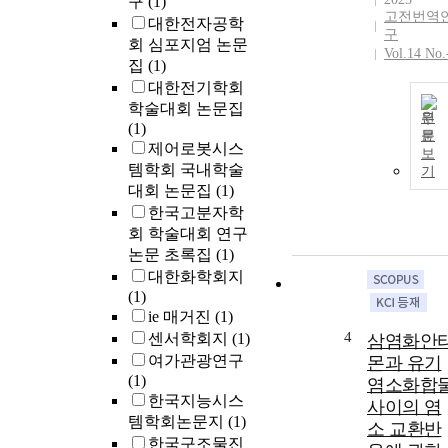
구
(1)
고전번역
대한전자공학
구
회 심포지엄 논문
Vol.14 No.
집
(1)
대한전기학회
학술대회 논문집
원
(1)
문
제어로봇시스
보
템학회 국내학술
기
대회 논문집
(1)
한국고분자학
회 학술대회 연구
논문 초록집
(1)
대한화학회지
(1)
ie 매거진
(1)
4
센서학회지
(1)
삼염화안
여가관광연구
몬과 유기
(1)
염소화합
한국지능시스
사이의 염
템학회논문지
(1)
소 교환반
한국구조물진