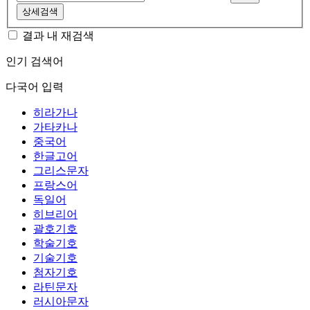
상세검색
결과 내 재검색
인기 검색어
다국어 입력
히라가나
가타카나
중국어
한글고어
그리스문자
프랑스어
독일어
히브리어
괄호기호
학술기호
기술기호
첨자기호
라틴문자
러시아문자