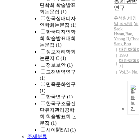
응에 관한
단학회 학술발표
연구
회논문집
(1)
한국실내디자
유석환
,
배영
일
,
최상업
,
Yu
인학회논문집
(1)
Seok
한국디자인학
Hwan
,
Bae,
회 학술발표대회
Yeong Il
,
Choe
Sang Eop
논문집
(1)
대한화학
정보처리학회
1990
논문지 C
(1)
대한화학
정보보안
(1)
지
고전번역연구
Vol.34 No.
(1)
민족문화연구
(1)
원
한국연구
(1)
문
한국구조물진
보
기
단유지관리공학
회 학술발표회 논
문집
(1)
사이間SAI
(1)
주제분류