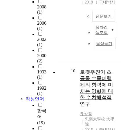
d
k
2018
국내박사
신
o
기
a
2008
h
뢰
b
법
(1)
b
e
성
o
원문보기
총
l
l
평
t
2006
3
e
d
가
i
목차검
(1)
가
현
p
f
방
색조회
s
지
대
o
i
법
c
2002
방
는
l
r
인
음성듣기
(1)
a
향
과
y
s
초
r
성
거
m
t
음
2000
r
으
에
e
a
파
(2)
y
로
상
r
f
탐
i
작
상
a
t
10
로켓추진이 초
1993
상
n
품
할
n
e
(1)
공동 수중비행
검
g
을
수
d
r
사
체의 항력에 미
a
서
없
t
1992
s
는
치는 영향에 대
n
술
을
(1)
h
e
스
o
한 수치해석적
하
작성언어
정
e
p
캐
b
연구
고
도
i
a
닝
j
이
의
한국
r
r
을
유상원
e
해
빠
p
어
a
통
忠南大學校 大學
c
를
른
r
(19)
t
해
院
t
돕
속
o
i
2015
국내석사
나