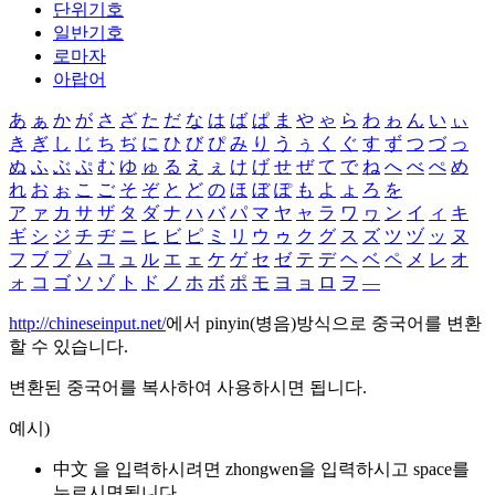
단위기호
일반기호
로마자
아랍어
あ
ぁ
か
が
さ
ざ
た
だ
な
は
ば
ぱ
ま
や
ゃ
ら
わ
ゎ
ん
い
ぃ
き
ぎ
し
じ
ち
ぢ
に
ひ
び
ぴ
み
り
う
ぅ
く
ぐ
す
ず
つ
づ
っ
ぬ
ふ
ぶ
ぷ
む
ゆ
ゅ
る
え
ぇ
け
げ
せ
ぜ
て
で
ね
へ
べ
ぺ
め
れ
お
ぉ
こ
ご
そ
ぞ
と
ど
の
ほ
ぼ
ぽ
も
よ
ょ
ろ
を
ア
ァ
カ
サ
ザ
タ
ダ
ナ
ハ
バ
パ
マ
ヤ
ャ
ラ
ワ
ヮ
ン
イ
ィ
キ
ギ
シ
ジ
チ
ヂ
ニ
ヒ
ビ
ピ
ミ
リ
ウ
ゥ
ク
グ
ス
ズ
ツ
ヅ
ッ
ヌ
フ
ブ
プ
ム
ユ
ュ
ル
エ
ェ
ケ
ゲ
セ
ゼ
テ
デ
ヘ
ベ
ペ
メ
レ
オ
ォ
コ
ゴ
ソ
ゾ
ト
ド
ノ
ホ
ボ
ポ
モ
ヨ
ョ
ロ
ヲ
―
http://chineseinput.net/
에서 pinyin(병음)방식으로 중국어를 변환
할 수 있습니다.
변환된 중국어를 복사하여 사용하시면 됩니다.
예시)
中文 을 입력하시려면
zhongwen
을 입력하시고 space를
누르시면됩니다.