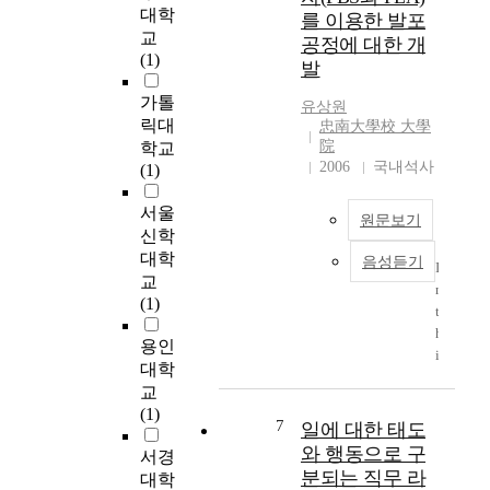
상
h
대학
를 이용한 발포
m
원
&
교
r
공정에 대한 개
본
N
(1)
o
발
논
o
b
문
r
가톨
o
유상원
은
t
릭대
忠南大學校 大學
t
유
h
院
학교
w
상
K
2006
국내석사
(1)
h
원
o
i
의
r
서울
c
원문보기
졸
e
신학
h
업
a
대학
i
음성듣기
작
I
J
교
s
품
n
o
(1)
c
‘
t
i
a
가
h
n
용인
r
지
i
t
대학
r
말
s
D
y
교
란
p
e
i
(1)
그
a
c
7
일에 대한 태도
n
말
p
l
와 행동으로 구
서경
g
을
e
a
분되는 직무 라
a
대학
’
r
r