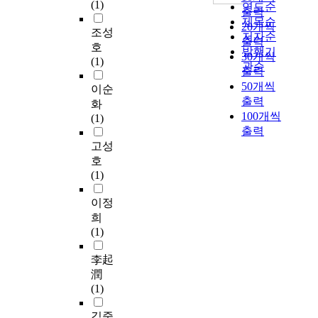
본
인
f
y
(1)
y
연도순
법
출력
i
론
해
o
(
u
제목순
이
20개씩
n
,
사
r
조성
l
n
저자순
다
t
출력
3
람
s
a
호
d
발행기
.
,
30개씩
장
들
u
c
(1)
a
관순
t
출력
결
이
p
t
i
초
h
50개씩
론
일
e
이순
i
A
음
e
출력
으
상
r
c
화
s
파
o
100개씩
로
에
c
a
(1)
a
탐
p
구
출력
서
a
c
n
상
t
분
접
v
고성
i
c
검
i
된
하
i
d
호
o
사
m
다
는
t
)
(1)
n
는
a
.
절
a
(
c
여
l
본
대
t
이정
A
l
러
p
론
적
i
b
희
u
비
a
에
인
o
b
(1)
d
파
t
서
정
n
r
e
괴
h
는
보
u
李起
e
d
검
i
작
의
n
v
潤
A
사
n
품
양
d
i
(1)
g
방
t
소
또
e
a
r
법
e
개
한
r
김중
t
e