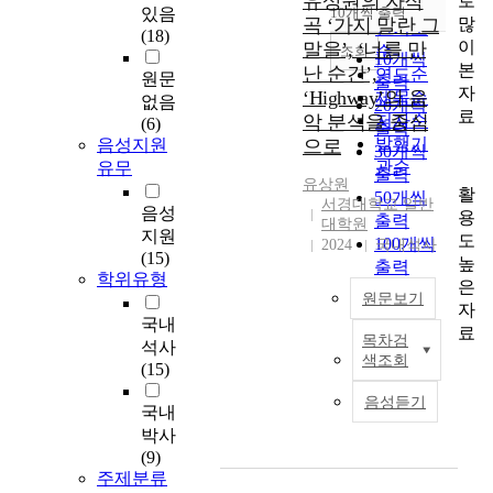
유상원의 자작
로
순
있음
10개씩 출력
내림차순
많
곡 ‘가지 말란 그
인기도
(18)
이
말을’, ‘너를 만
순
조회
10개씩
본
난 순간’,
연도순
원문
출력
자
‘Highway’의 음
제목순
없음
20개씩
료
악 분석을 중심
저자순
(6)
출력
발행기
음성지원
으로
30개씩
관순
유무
출력
유상원
활
50개씩
서경대학교 일반
음성
용
출력
대학원
지원
도
100개씩
2024
국내석사
(15)
높
출력
학위유형
은
원문보기
자
국내
료
목차검
석사
졸
색조회
(15)
업
앨
음성듣기
국내
범
박사
작
(9)
품
주제분류
분