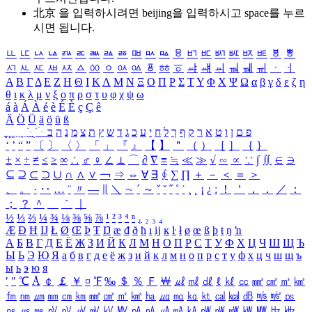
北京 을 입력하시려면
beijing
을 입력하시고 space를 누르
시면 됩니다.
ㅥ
ㅦ
ㅧ
ㅨ
ㅩ
ㅪ
ㅫ
ㅬ
ㅭ
ㅮ
ㅯ
ㅰ
ㅱ
ㅲ
ㅳ
ㅴ
ㅵ
ㅶ
ㅷ
ㅸ
ㅹ
ㅺ
ㅻ
ㅼ
ㅽ
ㅾ
ㅿ
ㆀ
ㆁ
ㆂ
ㆃ
ㆄ
ㆅ
ㆆ
ㆇ
ㆈ
ㆉ
ㆊ
ㆋ
ㆌ
ㆍ
ㆎ
Α
Β
Γ
Δ
Ε
Ζ
Η
Θ
Ι
Κ
Λ
Μ
Ν
Ξ
Ο
Π
Ρ
Σ
Τ
Υ
Φ
Χ
Ψ
Ω
α
β
γ
δ
ε
ζ
η
θ
ι
κ
λ
μ
ν
ξ
ο
π
ρ
σ
τ
υ
φ
χ
ψ
ω
á
à
Á
À
é
è
É
È
ç
Ç
ê
Ä
Ö
Ü
ä
ö
ü
ß
ְ
ֳ
ֲ
ֱ
ָ
ַ
ֵ
ֶ
ִ
ֹ
ּ
ֻ
ׂ
ׁ
ּ
ב
ה
נ
מ
צ
ת
ץ
ש
ד
ג
כ
ע
י
ח
ל
ך
ף
ק
ר
א
ט
ו
ן
ם
פ
‘
’
“
”
〔
〕
〈
〉
「
」
『
』
【
】
＂
（
）
［
］
｛
｝
±
×
÷
≠
≤
≥
∞
∴
♂
♀
∠
⊥
⌒
∂
∇
≡
≒
≪
≫
√
∽
∝
∵
∫
∬
∈
∋
⊆
⊇
⊂
⊃
∪
∩
∧
∨
￢
⇒
⇔
∀
∃
∮
∑
∏
＋
－
＜
＝
＞
、
。
·
‥
…
¨
〃
―
∥
＼
∼
´
～
ˇ
˘
˝
˚
˙
¸
˛
¡
¿
ː
！
＇
，
．
／
：
；
？
＾
＿
｀
｜
½
⅓
⅔
¼
¾
⅛
⅜
⅝
⅞
¹
²
³
⁴
ⁿ
₁
₂
₃
₄
Æ
Ð
Ħ
Ĳ
Ł
Ø
Œ
Þ
Ŧ
Ŋ
æ
đ
ð
ħ
ı
ĳ
ĸ
ŀ
ł
ø
œ
ß
þ
ŧ
ŋ
ŉ
А
Б
В
Г
Д
Е
Ё
Ж
З
И
Й
К
Л
М
Н
О
П
Р
С
Т
У
Ф
Х
Ц
Ч
Ш
Щ
Ъ
Ы
Ь
Э
Ю
Я
а
б
в
г
д
е
ё
ж
з
и
й
к
л
м
н
о
п
р
с
т
у
ф
х
ц
ч
ш
щ
ъ
ы
ь
э
ю
я
′
″
℃
Å
￠
￡
￥
¤
℉
‰
＄
％
Ｆ
￦
㎕
㎖
㎗
ℓ
㎘
㏄
㎣
㎤
㎥
㎦
㎙
㎚
㎛
㎜
㎝
㎞
㎟
㎠
㎡
㎢
㏊
㎍
㎎
㎏
㏏
㎈
㎉
㏈
㎧
㎨
㎰
㎱
㎲
㎳
㎴
㎵
㎶
㎷
㎸
㎹
㎀
㎁
㎂
㎃
㎄
㎺
㎻
㎽
㎾
㎿
㎐
㎑