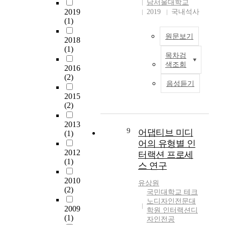
a
남서울대학교
품
p
0
t
2019
2019
국내석사
을
r
0
(1)
i
각
o
S
o
각
c
o
원문보기
2018
n
작
e
u
(1)
.
품
s
목차검
t
국
W
의
색조회
s
h
2016
내
h
배
w
&
(2)
에
e
음성듣기
경
i
N
가
n
과
t
2015
o
장
t
구
(2)
h
r
많
h
조
t
t
이
e
2013
,
h
h
사
9
d
어댑티브 미디
(1)
화
e
S
용
u
어의 유형별 인
성
b
u
되
a
2012
터랙션 프로세
및
i
m
는
(1)
l
선
스 연구
o
m
용
-
율
d
i
접
2010
a
유상원
분
e
t
부
(2)
r
국민대학교 테크
석
g
T
내
노디자인전문대
m
,
r
a
2009
부
학원 인터랙션디
s
믹
a
l
(1)
의
자인전공
r
싱