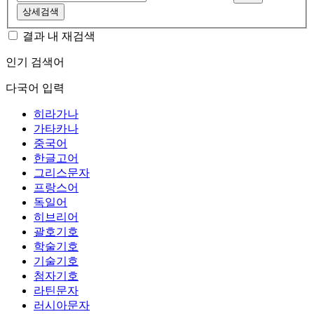
상세검색
결과 내 재검색
인기 검색어
다국어 입력
히라가나
가타카나
중국어
한글고어
그리스문자
프랑스어
독일어
히브리어
괄호기호
학술기호
기술기호
첨자기호
라틴문자
러시아문자