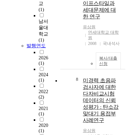
이프스타일과
n
교
,
,
a
o
(1)
세대문제에 대
‘
t
t
b
한 연구
너
h
i
j
남서
를
e
o
e
유상원
울대
만
m
n
연세대학교 대학
c
학교
난
e
」
원
t
(1)
순
c
w
2008
국내석사
t
발행연도
간
h
a
o
’
a
s
t
2026
복사/대출
,
n
a
(1)
h
신청
‘
i
n
e
H
s
n
2024
d
i
m
o
8
(1)
미경력 초음파
e
g
o
u
검사자에 대한
s
h
f
n
2022
다자비교시험
i
w
f
c
(2)
r
데이터의 신뢰
a
o
e
e
성평가 : 탄소강
y
a
2021
d
d
맞대기 용접부
’
(1)
m
i
l
총
사례연구
i
n
o
2020
세
n
2
c
(1)
유상원
작
g
0