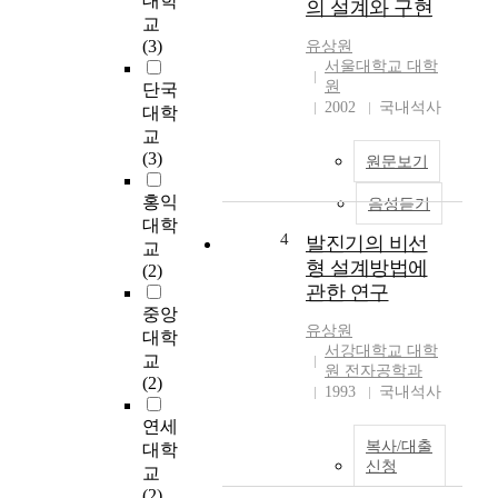
대학
의 설계와 구현
o
난
교
p
순
(3)
유상원
o
간
서울대학교 대학
s
원
’
단국
e
2002
국내석사
,
대학
s
‘
교
a
H
(3)
원문보기
c
i
o
g
홍익
음성듣기
o
h
대학
p
4
발진기의 비선
w
교
e
형 설계방법에
a
(2)
r
y
관한 연구
a
’
중앙
t
유상원
의
대학
i
서강대학교 대학
음
교
v
원 전자공학과
악
(2)
1993
국내석사
e
분
c
석
연세
o
을
복사/대출
대학
n
중
신청
교
t
심
(2)