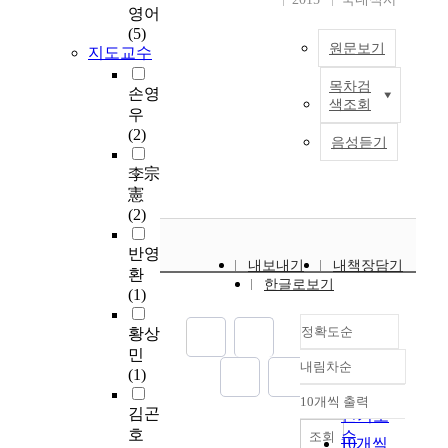
f
는
도
영어
p
o
타
r
것
로
(5)
e
n
나
o
원문보기
을
지도교수
정
r
.
는
m
목
보
t
T
신
t
목차검
표
의
A
손영
i
h
호
색조회
h
로
생
n
e
우
e
의
e
한
산
u
s
(2)
n
해
음성듣기
s
다
과
m
w
,
석
t
.
유
e
李宗
e
2
으
a
논
통
r
r
憲
m
로
r
문
이
i
e
(2)
o
결
t
의
이
c
s
n
함
t
구
루
a
반영
t
t
의
o
내보내기
내책장담기
성
어
l
u
환
h
유
한글로보기
t
은
지
a
d
(1)
s
,
h
1
고
n
i
l
무
e
장
정확도순
있
a
황상
e
a
를
g
서
으
l
d
민
t
판
o
내림차순
론
며
y
정확도
.
(1)
e
단
a
,
,
s
P
순
r
하
10개씩 출력
l
내림차순
2
이
i
김곤
o
인기도
,
는
p
장
로
s
l
호
H
순
조회
방
10개씩
o