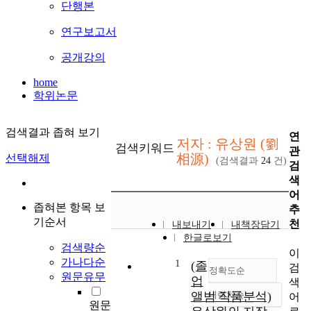
단행본
연구보고서
공개강의
home
학위논문
검색결과 좁혀 보기
연
저자 : 유상원 (劉
검색키워드
관
相源)
선택해제
(검색결과
24
건)
검
색
어
좁혀본 항목 보
추
기순서
천
내보내기
내책장담기
한글로보기
검색량순
이
가나다순
1
(졸
검
정확도순
원문유무
업
색
앨범 작품분석)
내림차순
어
정확도
원문