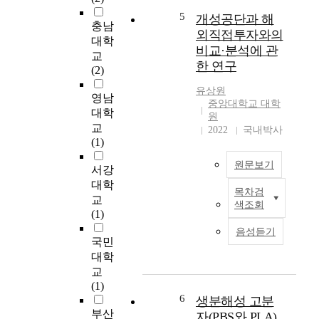
r
으
5
개성공단과 해
o
로
충남
l
외직접투자와의
-
대학
a
비교·분석에 관
지
교
l
한 연구
도
(2)
g
교
o
유상원
수
영남
r
중앙대학교 대학
:
대학
원
i
이
교
2022
국내박사
t
동
(1)
h
욱
m
음
원문보기
서강
f
악
대학
o
목차검
학
「
교
r
색조회
과
6
(1)
a
실
・
d
음성듣기
용
1
국민
u
음
5
대학
a
악
S
교
l
전
o
(1)
-
공
u
6
생분해성 고분
a
유
t
부산
자(PBS와 PLA)
r