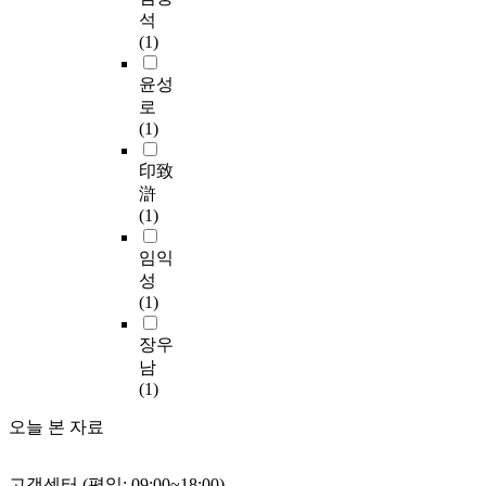
중
r
및
급
w
i
석
e
검
m
형
속
a
o
(1)
m
사
s
식
도
t
n
e
자
o
,
로
e
윤성
:
n
의
f
화
증
r
P
로
t
역
s
성
가
v
L
(1)
o
량
a
전
하
e
A
n
및
f
개
고
h
印致
)
c
경
e
및
있
i
a
滸
o
험
t
선
다
c
n
(1)
n
의
y
율
.
l
d
s
영
,
분
더
e
임익
p
t
향
e
석
불
i
o
성
r
을
n
,
어
s
l
(1)
u
가
e
믹
미
p
y
c
장
r
싱
디
e
장우
(
t
많
g
&
어
r
b
남
i
이
y
사
기
f
u
(1)
o
받
,
운
술
o
t
n
고
a
오늘 본 자료
드
의
r
y
&
있
n
디
발
m
l
o
어
d
자
전
e
e
p
,
고객센터 (평일: 09:00~18:00)