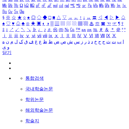
㎒
㎓
㎔
Ω
㏀
㏁
㎊
㎋
㎌
㏖
㏅
㎭
㎮
㎯
㏛
㎩
㎪
㎫
㎬
㏝
㏐
㏓
㏃
㏉
㏜
㏆
§
※
☆
★
○
●
◎
◇
◆
□
■
△
▽
→
←
↑
↓
↔
〓
◁
◀
▷
▶
♤
♠
♡
♥
♧
♣
⊙
◈
▣
◐
◑
▒
▤
▥
▨
▧
▦
▩
♨
☏
☎
☜
☞
¶
†
‡
↕
↗
↙
↖
↘
♭
♩
♪
♬
㉿
㈜
№
㏇
™
㏂
㏘
℡
＃
＆
＊
＠
ª
º
ⅰ
ⅱ
ⅲ
ⅳ
ⅴ
ⅵ
ⅶ
ⅷ
ⅸ
ⅹ
Ⅰ
Ⅱ
Ⅲ
Ⅳ
Ⅴ
Ⅵ
Ⅶ
Ⅷ
Ⅸ
Ⅹ
ا
ب
ت
ث
ج
ح
خ
د
ذ
ر
ز
س
ش
ص
ض
ط
ظ
ع
غ
ف
ق
ک
ل
م
ن
ه
و
ی
닫기
통합검색
국내학술논문
학위논문
해외학술논문
학술지