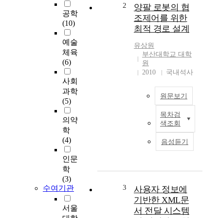
석
2
양팔 로봇의 협
공학
-
조제어를 위한
(10)
유
최적 경로 설계
상
예술
원
유상원
체육
의
부산대학교 대학
(6)
자
원
작
2010
국내석사
사회
곡
과학
‘
원문보기
(5)
가
지
목차검
T
의약
말
색조회
h
학
란
i
(4)
그
음성듣기
s
말
p
인문
을
a
학
’
p
(3)
,
e
3
수여기관
사용자 정보에
‘
r
너
기반한 XML문
p
서울
를
서 전달 시스템
r
만