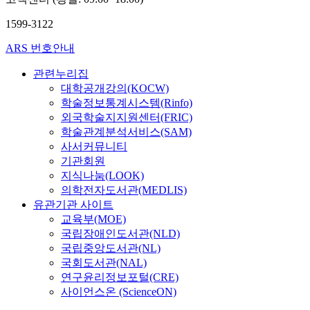
t
인
으
d
n
e
초
i
을
로
u
e
r
1599-3122
음
m
주
커
s
s
a
파
e
제
뮤
i
ARS 번호안내
u
t
탐
n
로
니
n
c
i
상
e
관련누리집
각
케
g
c
o
검
e
대학공개강의(KOCW)
작
이
t
i
n
사
d
품
학술정보통계시스템(Rinfo)
션
h
n
o
의
s
을
의
e
외국학술지지원센터(FRIC)
a
f
미
t
분
양
'
t
학술관계분석서비스(SAM)
K
경
o
석
상
T
e
사서커뮤니티
a
력
b
하
역
o
)
e
기관회원
자
e
고
시
r
(
s
지식나눔(LOOK)
들
s
그
빠
c
A
o
의학전자도서관(MEDLIS)
이
e
특
르
a
b
n
유관기관 사이트
나
l
징
게
v
b
g
교육부(MOE)
경
e
을
변
v
r
I
력
국립장애인도서관(NLD)
c
서
화
2
e
n
이
국립중앙도서관(NL)
t
술
하
.
v
d
얼
국회도서관(NAL)
e
한
고
1
i
u
마
연구윤리정보포털(CRE)
d
다
있
'
a
s
되
사이언스온 (ScienceON)
a
.
다
.
t
t
지
m
졸
.
T