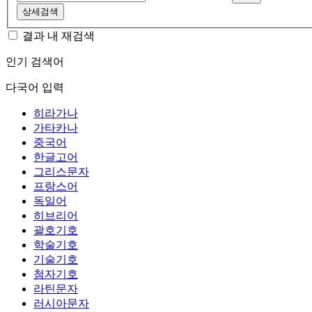
상세검색
결과 내 재검색
인기 검색어
다국어 입력
히라가나
가타카나
중국어
한글고어
그리스문자
프랑스어
독일어
히브리어
괄호기호
학술기호
기술기호
첨자기호
라틴문자
러시아문자