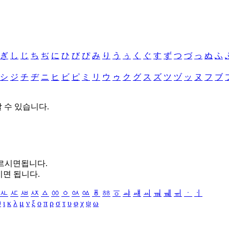
ぎ
し
じ
ち
ぢ
に
ひ
び
ぴ
み
り
う
ぅ
く
ぐ
す
ず
つ
づ
っ
ぬ
ふ
シ
ジ
チ
ヂ
ニ
ヒ
ビ
ピ
ミ
リ
ウ
ゥ
ク
グ
ス
ズ
ツ
ヅ
ッ
ヌ
フ
ブ
할 수 있습니다.
누르시면됩니다.
시면 됩니다.
ㅻ
ㅼ
ㅽ
ㅾ
ㅿ
ㆀ
ㆁ
ㆂ
ㆃ
ㆄ
ㆅ
ㆆ
ㆇ
ㆈ
ㆉ
ㆊ
ㆋ
ㆌ
ㆍ
ㆎ
θ
ι
κ
λ
μ
ν
ξ
ο
π
ρ
σ
τ
υ
φ
χ
ψ
ω