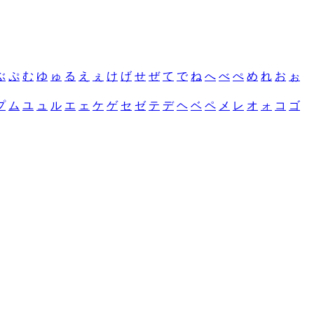
ぶ
ぷ
む
ゆ
ゅ
る
え
ぇ
け
げ
せ
ぜ
て
で
ね
へ
べ
ぺ
め
れ
お
ぉ
プ
ム
ユ
ュ
ル
エ
ェ
ケ
ゲ
セ
ゼ
テ
デ
ヘ
ベ
ペ
メ
レ
オ
ォ
コ
ゴ