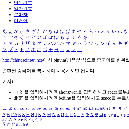
단위기호
일반기호
로마자
아랍어
あ
ぁ
か
が
さ
ざ
た
だ
な
は
ば
ぱ
ま
や
ゃ
ら
わ
ゎ
ん
い
ぃ
き
こ
ご
そ
ぞ
と
ど
の
ほ
ぼ
ぽ
も
よ
ょ
ろ
を
ア
ァ
カ
サ
ザ
タ
ダ
ナ
ハ
バ
パ
マ
ヤ
ャ
ラ
ワ
ヮ
ン
イ
ィ
キ
ギ
ソ
ゾ
ト
ド
ノ
ホ
ボ
ポ
モ
ヨ
ョ
ロ
ヲ
―
http://chineseinput.net/
에서 pinyin(병음)방식으로 중국어를 변환
변환된 중국어를 복사하여 사용하시면 됩니다.
예시)
中文 을 입력하시려면
zhongwen
을 입력하시고 space를
北京 을 입력하시려면
beijing
을 입력하시고 space를 누르
ㅥ
ㅦ
ㅧ
ㅨ
ㅩ
ㅪ
ㅫ
ㅬ
ㅭ
ㅮ
ㅯ
ㅰ
ㅱ
ㅲ
ㅳ
ㅴ
ㅵ
ㅶ
ㅷ
ㅸ
ㅹ
ㅺ
Α
Β
Γ
Δ
Ε
Ζ
Η
Θ
Ι
Κ
Λ
Μ
Ν
Ξ
Ο
Π
Ρ
Σ
Τ
Υ
Φ
Χ
Ψ
Ω
α
β
γ
δ
ε
ζ
η
á
à
Á
À
é
è
É
È
ç
Ç
ê
Ä
Ö
Ü
ä
ö
ü
ß