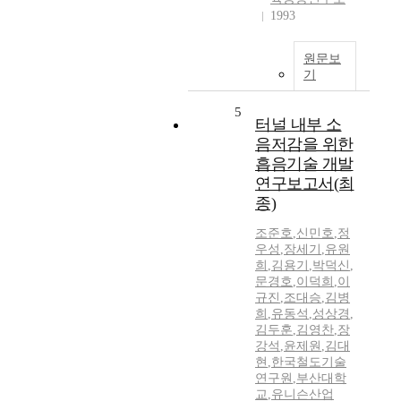
1993
원문보
기
5
터널 내부 소
음저감을 위한
흡음기술 개발
연구보고서(최
종)
조준호
,
신민호
,
정
우성
,
장세기
,
유원
희
,
김용기
,
박덕신
,
문경호
,
이덕희
,
이
규진
,
조대승
,
김병
희
,
유동석
,
성상경
,
김두훈
,
김영찬
,
장
강석
,
윤제원
,
김대
현
,
한국철도기술
연구원
,
부산대학
교
,
유니슨산업