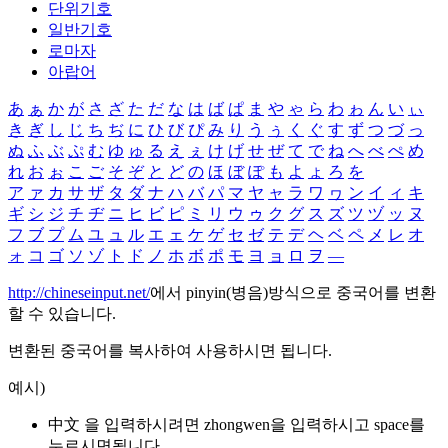
단위기호
일반기호
로마자
아랍어
あ
ぁ
か
が
さ
ざ
た
だ
な
は
ば
ぱ
ま
や
ゃ
ら
わ
ゎ
ん
い
ぃ
き
ぎ
し
じ
ち
ぢ
に
ひ
び
ぴ
み
り
う
ぅ
く
ぐ
す
ず
つ
づ
っ
ぬ
ふ
ぶ
ぷ
む
ゆ
ゅ
る
え
ぇ
け
げ
せ
ぜ
て
で
ね
へ
べ
ぺ
め
れ
お
ぉ
こ
ご
そ
ぞ
と
ど
の
ほ
ぼ
ぽ
も
よ
ょ
ろ
を
ア
ァ
カ
サ
ザ
タ
ダ
ナ
ハ
バ
パ
マ
ヤ
ャ
ラ
ワ
ヮ
ン
イ
ィ
キ
ギ
シ
ジ
チ
ヂ
ニ
ヒ
ビ
ピ
ミ
リ
ウ
ゥ
ク
グ
ス
ズ
ツ
ヅ
ッ
ヌ
フ
ブ
プ
ム
ユ
ュ
ル
エ
ェ
ケ
ゲ
セ
ゼ
テ
デ
ヘ
ベ
ペ
メ
レ
オ
ォ
コ
ゴ
ソ
ゾ
ト
ド
ノ
ホ
ボ
ポ
モ
ヨ
ョ
ロ
ヲ
―
http://chineseinput.net/
에서 pinyin(병음)방식으로 중국어를 변환
할 수 있습니다.
변환된 중국어를 복사하여 사용하시면 됩니다.
예시)
中文 을 입력하시려면
zhongwen
을 입력하시고 space를
누르시면됩니다.