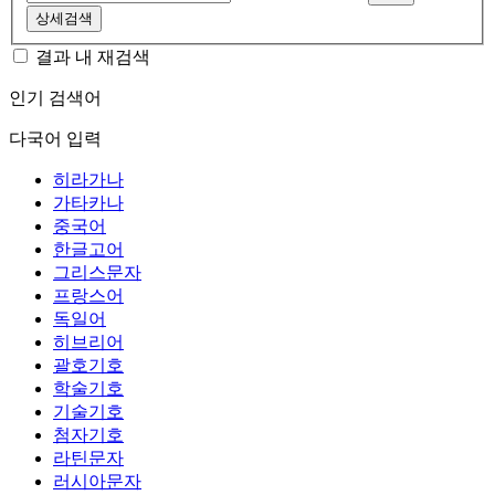
상세검색
결과 내 재검색
인기 검색어
다국어 입력
히라가나
가타카나
중국어
한글고어
그리스문자
프랑스어
독일어
히브리어
괄호기호
학술기호
기술기호
첨자기호
라틴문자
러시아문자