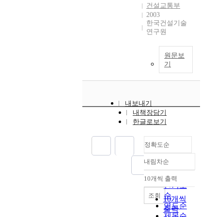
건설교통부
2003
한국건설기술
연구원
원문보
기
내보내기
내책장담기
한글로보기
정확도순
내림차순
정확도
순
10개씩 출력
내림차순
인기도
순
조회
10개씩
연도순
출력
제목순