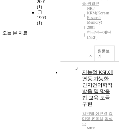
2001
승
,
권경근
(1)
NRF
KRM(Korean
1993
Research
Memory)
(1)
2001
한국연구재단
오늘 본 자료
(NRF)
원문보
기
3
지능적 KSL에
연동 가능한
인지언어학적
발음 및 맞춤
법 교육 모듈
구현
김인택
,
이근열
,
강
미영
,
유동석
,
임성
숙
NRF