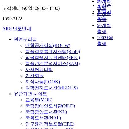
20개씩
저자순
출력
고객센터 (평일: 09:00~18:00)
발행기
30개씩
관순
1599-3122
출력
50개씩
ARS 번호안내
출력
100개씩
관련누리집
출력
대학공개강의(KOCW)
학술정보통계시스템(Rinfo)
외국학술지지원센터(FRIC)
학술관계분석서비스(SAM)
사서커뮤니티
기관회원
지식나눔(LOOK)
의학전자도서관(MEDLIS)
유관기관 사이트
교육부(MOE)
국립장애인도서관(NLD)
국립중앙도서관(NL)
국회도서관(NAL)
연구윤리정보포털(CRE)