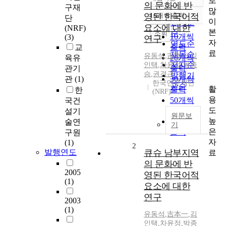
로
정확도
의 문화에 반
구재
많
순
영된 한국어적
10개씩 출력
단
내림차순
이
인기도
요소에 대한
(NRF)
본
순
조회
10개씩
(3)
연구
자
연도순
교
출력
료
제목순
유동석
,
吉本一
,
김
육유
20개씩
저자순
인택
,
차윤정
,
박종
관기
출력
승
,
권경근
발행기
관
(1)
30개씩
한국연구재단
관순
활
출력
한
(NRF)
용
50개씩
국건
도
출력
설기
원문보
높
100개씩
술연
기
은
출력
구원
자
(1)
2
발행연도
큐슈 남부지역
료
의 문화에 반
2005
영된 한국어적
(1)
요소에 대한
연구
2003
(1)
유동석
,
吉本一
,
김
인택
,
차윤정
,
박종