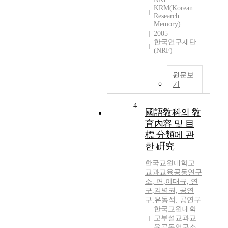
KRM(Korean
Research
Memory)
2005
한국연구재단
(NRF)
원문보
기
4
國語敎科의 敎
育內容 및 目
標 分類에 관
한 硏究
한국교원대학교.
교과교육공동연구
소, 편
,
이대규, 연
구
,
김병권, 공연
구
,
유동석, 공연구
한국교원대학
교부설교과교
육공동연구소