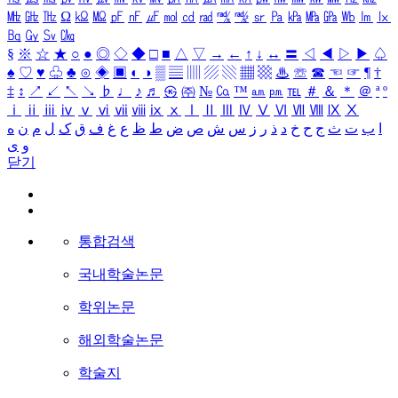
㎒
㎓
㎔
Ω
㏀
㏁
㎊
㎋
㎌
㏖
㏅
㎭
㎮
㎯
㏛
㎩
㎪
㎫
㎬
㏝
㏐
㏓
㏃
㏉
㏜
㏆
§
※
☆
★
○
●
◎
◇
◆
□
■
△
▽
→
←
↑
↓
↔
〓
◁
◀
▷
▶
♤
♠
♡
♥
♧
♣
⊙
◈
▣
◐
◑
▒
▤
▥
▨
▧
▦
▩
♨
☏
☎
☜
☞
¶
†
‡
↕
↗
↙
↖
↘
♭
♩
♪
♬
㉿
㈜
№
㏇
™
㏂
㏘
℡
＃
＆
＊
＠
ª
º
ⅰ
ⅱ
ⅲ
ⅳ
ⅴ
ⅵ
ⅶ
ⅷ
ⅸ
ⅹ
Ⅰ
Ⅱ
Ⅲ
Ⅳ
Ⅴ
Ⅵ
Ⅶ
Ⅷ
Ⅸ
Ⅹ
ا
ب
ت
ث
ج
ح
خ
د
ذ
ر
ز
س
ش
ص
ض
ط
ظ
ع
غ
ف
ق
ک
ل
م
ن
ه
و
ی
닫기
통합검색
국내학술논문
학위논문
해외학술논문
학술지