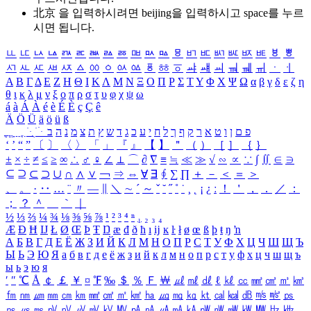
北京 을 입력하시려면
beijing
을 입력하시고 space를 누르
시면 됩니다.
ㅥ
ㅦ
ㅧ
ㅨ
ㅩ
ㅪ
ㅫ
ㅬ
ㅭ
ㅮ
ㅯ
ㅰ
ㅱ
ㅲ
ㅳ
ㅴ
ㅵ
ㅶ
ㅷ
ㅸ
ㅹ
ㅺ
ㅻ
ㅼ
ㅽ
ㅾ
ㅿ
ㆀ
ㆁ
ㆂ
ㆃ
ㆄ
ㆅ
ㆆ
ㆇ
ㆈ
ㆉ
ㆊ
ㆋ
ㆌ
ㆍ
ㆎ
Α
Β
Γ
Δ
Ε
Ζ
Η
Θ
Ι
Κ
Λ
Μ
Ν
Ξ
Ο
Π
Ρ
Σ
Τ
Υ
Φ
Χ
Ψ
Ω
α
β
γ
δ
ε
ζ
η
θ
ι
κ
λ
μ
ν
ξ
ο
π
ρ
σ
τ
υ
φ
χ
ψ
ω
á
à
Á
À
é
è
É
È
ç
Ç
ê
Ä
Ö
Ü
ä
ö
ü
ß
ְ
ֳ
ֲ
ֱ
ָ
ַ
ֵ
ֶ
ִ
ֹ
ּ
ֻ
ׂ
ׁ
ּ
ב
ה
נ
מ
צ
ת
ץ
ש
ד
ג
כ
ע
י
ח
ל
ך
ף
ק
ר
א
ט
ו
ן
ם
פ
‘
’
“
”
〔
〕
〈
〉
「
」
『
』
【
】
＂
（
）
［
］
｛
｝
±
×
÷
≠
≤
≥
∞
∴
♂
♀
∠
⊥
⌒
∂
∇
≡
≒
≪
≫
√
∽
∝
∵
∫
∬
∈
∋
⊆
⊇
⊂
⊃
∪
∩
∧
∨
￢
⇒
⇔
∀
∃
∮
∑
∏
＋
－
＜
＝
＞
、
。
·
‥
…
¨
〃
―
∥
＼
∼
´
～
ˇ
˘
˝
˚
˙
¸
˛
¡
¿
ː
！
＇
，
．
／
：
；
？
＾
＿
｀
｜
½
⅓
⅔
¼
¾
⅛
⅜
⅝
⅞
¹
²
³
⁴
ⁿ
₁
₂
₃
₄
Æ
Ð
Ħ
Ĳ
Ł
Ø
Œ
Þ
Ŧ
Ŋ
æ
đ
ð
ħ
ı
ĳ
ĸ
ŀ
ł
ø
œ
ß
þ
ŧ
ŋ
ŉ
А
Б
В
Г
Д
Е
Ё
Ж
З
И
Й
К
Л
М
Н
О
П
Р
С
Т
У
Ф
Х
Ц
Ч
Ш
Щ
Ъ
Ы
Ь
Э
Ю
Я
а
б
в
г
д
е
ё
ж
з
и
й
к
л
м
н
о
п
р
с
т
у
ф
х
ц
ч
ш
щ
ъ
ы
ь
э
ю
я
′
″
℃
Å
￠
￡
￥
¤
℉
‰
＄
％
Ｆ
￦
㎕
㎖
㎗
ℓ
㎘
㏄
㎣
㎤
㎥
㎦
㎙
㎚
㎛
㎜
㎝
㎞
㎟
㎠
㎡
㎢
㏊
㎍
㎎
㎏
㏏
㎈
㎉
㏈
㎧
㎨
㎰
㎱
㎲
㎳
㎴
㎵
㎶
㎷
㎸
㎹
㎀
㎁
㎂
㎃
㎄
㎺
㎻
㎽
㎾
㎿
㎐
㎑