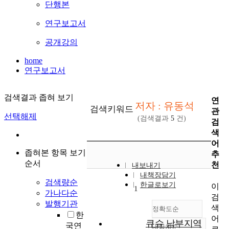
단행본
연구보고서
공개강의
home
연구보고서
검색결과 좁혀 보기
연
저자 : 유동석
검색키워드
관
선택해제
(검색결과
5
건)
검
색
어
좁혀본 항목 보기
추
순서
천
내보내기
내책장담기
검색량순
한글로보기
이
1
가나다순
검
발행기관
색
정확도순
한
어
큐슈 남부지역
국연
내림차순