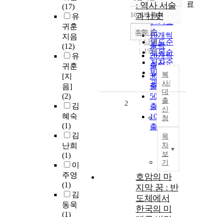
정확도
료
: 역사 서술
(17)
순
10개씩 출력
과 社史
유
내림차순
인기도
귀훈
순
조회
유귀훈
10개씩
지음
연도순
나루
출력
(12)
1995
제목순
20개씩
유
저자순
출력
귀훈
발행기
복
30개씩
[지
관순
사/
출력
음]
대
(2)
50개씩
출
2
김
출력
신
혜숙
100개씩
청
(1)
출력
김
목
난희
차
보
(1)
기
이
주영
호암의 마
(1)
지막 꿈 : 반
김
도체에서
동욱
한국의 미
(1)