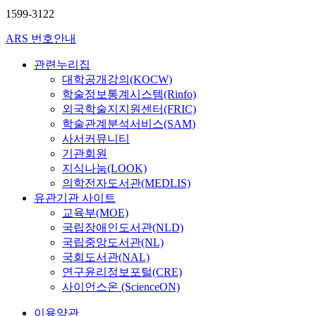
1599-3122
ARS 번호안내
관련누리집
대학공개강의(KOCW)
학술정보통계시스템(Rinfo)
외국학술지지원센터(FRIC)
학술관계분석서비스(SAM)
사서커뮤니티
기관회원
지식나눔(LOOK)
의학전자도서관(MEDLIS)
유관기관 사이트
교육부(MOE)
국립장애인도서관(NLD)
국립중앙도서관(NL)
국회도서관(NAL)
연구윤리정보포털(CRE)
사이언스온 (ScienceON)
이용약관