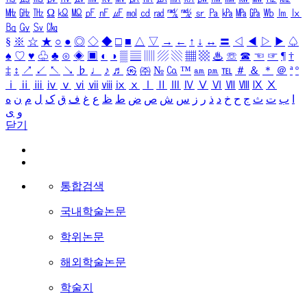
㎒
㎓
㎔
Ω
㏀
㏁
㎊
㎋
㎌
㏖
㏅
㎭
㎮
㎯
㏛
㎩
㎪
㎫
㎬
㏝
㏐
㏓
㏃
㏉
㏜
㏆
§
※
☆
★
○
●
◎
◇
◆
□
■
△
▽
→
←
↑
↓
↔
〓
◁
◀
▷
▶
♤
♠
♡
♥
♧
♣
⊙
◈
▣
◐
◑
▒
▤
▥
▨
▧
▦
▩
♨
☏
☎
☜
☞
¶
†
‡
↕
↗
↙
↖
↘
♭
♩
♪
♬
㉿
㈜
№
㏇
™
㏂
㏘
℡
＃
＆
＊
＠
ª
º
ⅰ
ⅱ
ⅲ
ⅳ
ⅴ
ⅵ
ⅶ
ⅷ
ⅸ
ⅹ
Ⅰ
Ⅱ
Ⅲ
Ⅳ
Ⅴ
Ⅵ
Ⅶ
Ⅷ
Ⅸ
Ⅹ
ا
ب
ت
ث
ج
ح
خ
د
ذ
ر
ز
س
ش
ص
ض
ط
ظ
ع
غ
ف
ق
ک
ل
م
ن
ه
و
ی
닫기
통합검색
국내학술논문
학위논문
해외학술논문
학술지