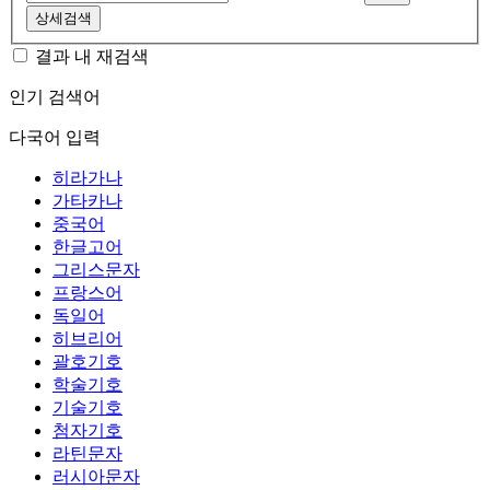
상세검색
결과 내 재검색
인기 검색어
다국어 입력
히라가나
가타카나
중국어
한글고어
그리스문자
프랑스어
독일어
히브리어
괄호기호
학술기호
기술기호
첨자기호
라틴문자
러시아문자