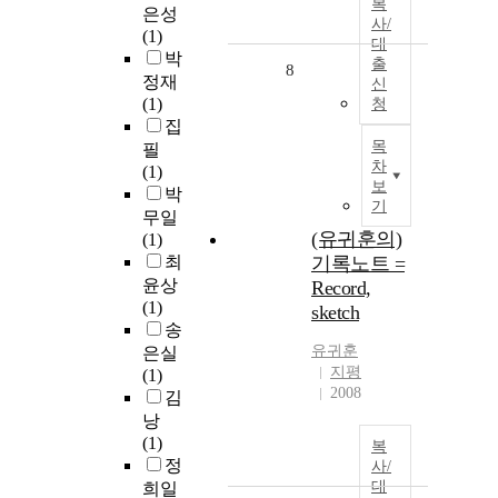
복
은성
사/
(1)
대
박
출
8
정재
신
(1)
청
집
목
필
차
(1)
보
박
기
무일
(유귀훈의)
(1)
최
기록노트 =
윤상
Record,
(1)
sketch
송
유귀훈
은실
지평
(1)
2008
김
낭
(1)
복
정
사/
대
희일