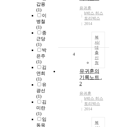
갑용
유귀훈
(1)
h박스 히스
이
토리박스
병철
2014
(1)
종
복
근당
사/
(1)
대
박
출
4
은주
신
(1)
청
김
유귀훈의
연희
기록노트 .
(1)
2
유
광선
유귀훈
(1)
h박스 히스
김
토리박스
미란
2014
(1)
임
복
동욱