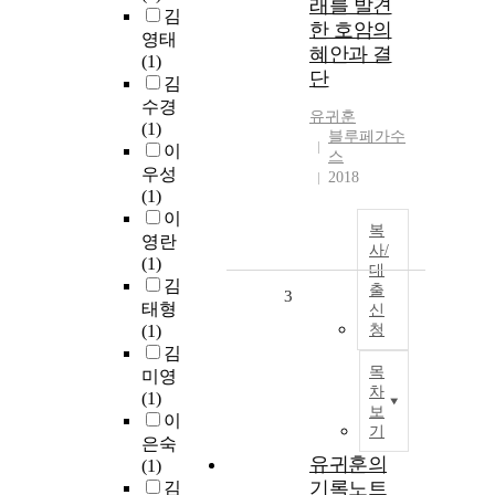
래를 발견
김
한 호암의
영태
혜안과 결
(1)
단
김
수경
유귀훈
(1)
블루페가수
이
스
우성
2018
(1)
이
복
영란
사/
(1)
대
김
출
3
태형
신
(1)
청
김
목
미영
차
(1)
보
이
기
은숙
유귀훈의
(1)
기록노트
김