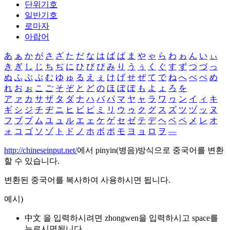
단위기호
일반기호
로마자
아랍어
あ
ぁ
か
が
さ
ざ
た
だ
な
は
ば
ぱ
ま
や
ゃ
ら
わ
ゎ
ん
い
ぃ
き
ぎ
し
じ
ち
ぢ
に
ひ
び
ぴ
み
り
う
ぅ
く
ぐ
す
ず
つ
づ
っ
ぬ
ふ
ぶ
ぷ
む
ゆ
ゅ
る
え
ぇ
け
げ
せ
ぜ
て
で
ね
へ
べ
ぺ
め
れ
お
ぉ
こ
ご
そ
ぞ
と
ど
の
ほ
ぼ
ぽ
も
よ
ょ
ろ
を
ア
ァ
カ
サ
ザ
タ
ダ
ナ
ハ
バ
パ
マ
ヤ
ャ
ラ
ワ
ヮ
ン
イ
ィ
キ
ギ
シ
ジ
チ
ヂ
ニ
ヒ
ビ
ピ
ミ
リ
ウ
ゥ
ク
グ
ス
ズ
ツ
ヅ
ッ
ヌ
フ
ブ
プ
ム
ユ
ュ
ル
エ
ェ
ケ
ゲ
セ
ゼ
テ
デ
ヘ
ベ
ペ
メ
レ
オ
ォ
コ
ゴ
ソ
ゾ
ト
ド
ノ
ホ
ボ
ポ
モ
ヨ
ョ
ロ
ヲ
―
http://chineseinput.net/
에서 pinyin(병음)방식으로 중국어를 변환
할 수 있습니다.
변환된 중국어를 복사하여 사용하시면 됩니다.
예시)
中文 을 입력하시려면
zhongwen
을 입력하시고 space를
누르시면됩니다.