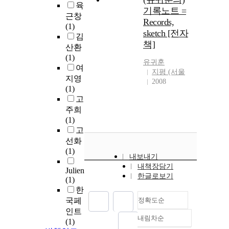
육
기록노트 =
근창
Records,
(1)
sketch [전자
김
책]
산환
(1)
유귀훈
여
지평 (서울
지영
2008
(1)
고
주희
(1)
고
선화
(1)
내보내기
내책장담기
Julien
한글로보기
(1)
한
국페
정확도순
인트
내림차순
(1)
정확도