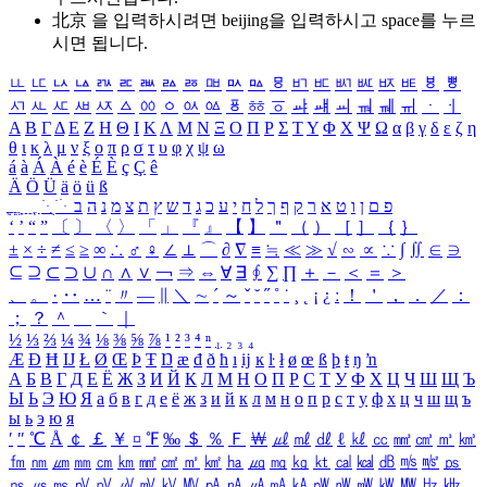
北京 을 입력하시려면
beijing
을 입력하시고 space를 누르
시면 됩니다.
ㅥ
ㅦ
ㅧ
ㅨ
ㅩ
ㅪ
ㅫ
ㅬ
ㅭ
ㅮ
ㅯ
ㅰ
ㅱ
ㅲ
ㅳ
ㅴ
ㅵ
ㅶ
ㅷ
ㅸ
ㅹ
ㅺ
ㅻ
ㅼ
ㅽ
ㅾ
ㅿ
ㆀ
ㆁ
ㆂ
ㆃ
ㆄ
ㆅ
ㆆ
ㆇ
ㆈ
ㆉ
ㆊ
ㆋ
ㆌ
ㆍ
ㆎ
Α
Β
Γ
Δ
Ε
Ζ
Η
Θ
Ι
Κ
Λ
Μ
Ν
Ξ
Ο
Π
Ρ
Σ
Τ
Υ
Φ
Χ
Ψ
Ω
α
β
γ
δ
ε
ζ
η
θ
ι
κ
λ
μ
ν
ξ
ο
π
ρ
σ
τ
υ
φ
χ
ψ
ω
á
à
Á
À
é
è
É
È
ç
Ç
ê
Ä
Ö
Ü
ä
ö
ü
ß
ְ
ֳ
ֲ
ֱ
ָ
ַ
ֵ
ֶ
ִ
ֹ
ּ
ֻ
ׂ
ׁ
ּ
ב
ה
נ
מ
צ
ת
ץ
ש
ד
ג
כ
ע
י
ח
ל
ך
ף
ק
ר
א
ט
ו
ן
ם
פ
‘
’
“
”
〔
〕
〈
〉
「
」
『
』
【
】
＂
（
）
［
］
｛
｝
±
×
÷
≠
≤
≥
∞
∴
♂
♀
∠
⊥
⌒
∂
∇
≡
≒
≪
≫
√
∽
∝
∵
∫
∬
∈
∋
⊆
⊇
⊂
⊃
∪
∩
∧
∨
￢
⇒
⇔
∀
∃
∮
∑
∏
＋
－
＜
＝
＞
、
。
·
‥
…
¨
〃
―
∥
＼
∼
´
～
ˇ
˘
˝
˚
˙
¸
˛
¡
¿
ː
！
＇
，
．
／
：
；
？
＾
＿
｀
｜
½
⅓
⅔
¼
¾
⅛
⅜
⅝
⅞
¹
²
³
⁴
ⁿ
₁
₂
₃
₄
Æ
Ð
Ħ
Ĳ
Ł
Ø
Œ
Þ
Ŧ
Ŋ
æ
đ
ð
ħ
ı
ĳ
ĸ
ŀ
ł
ø
œ
ß
þ
ŧ
ŋ
ŉ
А
Б
В
Г
Д
Е
Ё
Ж
З
И
Й
К
Л
М
Н
О
П
Р
С
Т
У
Ф
Х
Ц
Ч
Ш
Щ
Ъ
Ы
Ь
Э
Ю
Я
а
б
в
г
д
е
ё
ж
з
и
й
к
л
м
н
о
п
р
с
т
у
ф
х
ц
ч
ш
щ
ъ
ы
ь
э
ю
я
′
″
℃
Å
￠
￡
￥
¤
℉
‰
＄
％
Ｆ
￦
㎕
㎖
㎗
ℓ
㎘
㏄
㎣
㎤
㎥
㎦
㎙
㎚
㎛
㎜
㎝
㎞
㎟
㎠
㎡
㎢
㏊
㎍
㎎
㎏
㏏
㎈
㎉
㏈
㎧
㎨
㎰
㎱
㎲
㎳
㎴
㎵
㎶
㎷
㎸
㎹
㎀
㎁
㎂
㎃
㎄
㎺
㎻
㎽
㎾
㎿
㎐
㎑