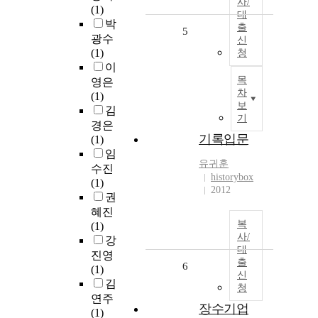
사/
(1)
대
박
출
5
광수
신
(1)
청
이
목
영은
차
(1)
보
김
기
경은
기록입문
(1)
임
유귀훈
수진
historybox
(1)
2012
권
혜진
복
(1)
사/
강
대
진영
출
6
(1)
신
김
청
연주
장수기업
(1)