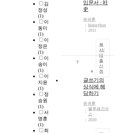
입문서 : 社
김
史
정성
(1)
유귀훈
이
historybox
동미
2011
(1)
이
복
정은
사/
(1)
대
이
출
7
송미
신
(1)
청
이
글쓰기의
지윤
상식에 헤
(1)
딩하기
정
승원
유귀훈
(1)
블루페가수
서
스
명훈
2020
(1)
최