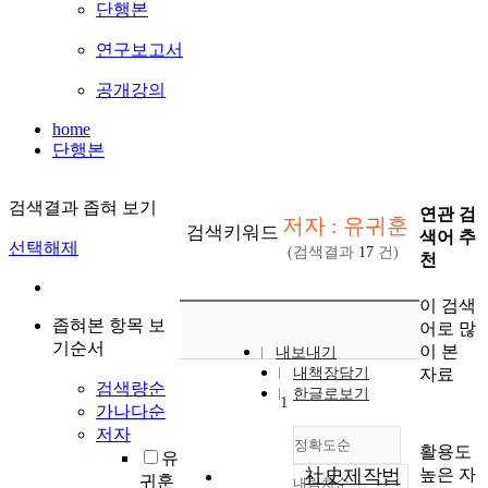
단행본
연구보고서
공개강의
home
단행본
검색결과 좁혀 보기
연관 검
저자 : 유귀훈
검색키워드
색어 추
선택해제
(검색결과
17
건)
천
이 검색
좁혀본 항목 보
어로 많
기순서
이 본
내보내기
자료
내책장담기
검색량순
한글로보기
1
가나다순
저자
정확도순
활용도
유
높은 자
社史제작법
귀훈
내림차순