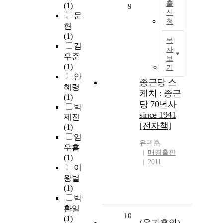
출
(1)
9
신
문
청
현
(1)
목
김
차
우준
보
(1)
기
안
종근당 스
혜령
케치 : 종근
(1)
당 70년사
박
since 1941
제진
[전자책]
(1)
엄
유귀훈
우흠
매경출판
(1)
2011
이
왕별
(1)
박
환일
10
(1)
(유귀훈의)