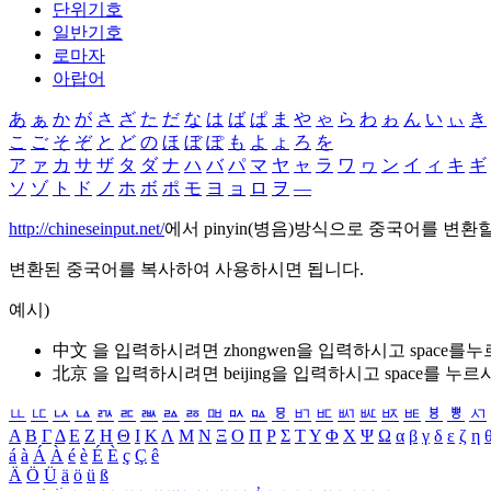
단위기호
일반기호
로마자
아랍어
あ
ぁ
か
が
さ
ざ
た
だ
な
は
ば
ぱ
ま
や
ゃ
ら
わ
ゎ
ん
い
ぃ
き
こ
ご
そ
ぞ
と
ど
の
ほ
ぼ
ぽ
も
よ
ょ
ろ
を
ア
ァ
カ
サ
ザ
タ
ダ
ナ
ハ
バ
パ
マ
ヤ
ャ
ラ
ワ
ヮ
ン
イ
ィ
キ
ギ
ソ
ゾ
ト
ド
ノ
ホ
ボ
ポ
モ
ヨ
ョ
ロ
ヲ
―
http://chineseinput.net/
에서 pinyin(병음)방식으로 중국어를 변환
변환된 중국어를 복사하여 사용하시면 됩니다.
예시)
中文 을 입력하시려면
zhongwen
을 입력하시고 space를
北京 을 입력하시려면
beijing
을 입력하시고 space를 누르
ㅥ
ㅦ
ㅧ
ㅨ
ㅩ
ㅪ
ㅫ
ㅬ
ㅭ
ㅮ
ㅯ
ㅰ
ㅱ
ㅲ
ㅳ
ㅴ
ㅵ
ㅶ
ㅷ
ㅸ
ㅹ
ㅺ
Α
Β
Γ
Δ
Ε
Ζ
Η
Θ
Ι
Κ
Λ
Μ
Ν
Ξ
Ο
Π
Ρ
Σ
Τ
Υ
Φ
Χ
Ψ
Ω
α
β
γ
δ
ε
ζ
η
á
à
Á
À
é
è
É
È
ç
Ç
ê
Ä
Ö
Ü
ä
ö
ü
ß