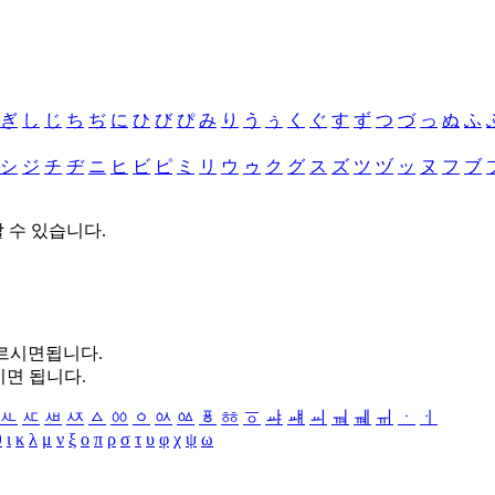
ぎ
し
じ
ち
ぢ
に
ひ
び
ぴ
み
り
う
ぅ
く
ぐ
す
ず
つ
づ
っ
ぬ
ふ
シ
ジ
チ
ヂ
ニ
ヒ
ビ
ピ
ミ
リ
ウ
ゥ
ク
グ
ス
ズ
ツ
ヅ
ッ
ヌ
フ
ブ
할 수 있습니다.
누르시면됩니다.
시면 됩니다.
ㅻ
ㅼ
ㅽ
ㅾ
ㅿ
ㆀ
ㆁ
ㆂ
ㆃ
ㆄ
ㆅ
ㆆ
ㆇ
ㆈ
ㆉ
ㆊ
ㆋ
ㆌ
ㆍ
ㆎ
θ
ι
κ
λ
μ
ν
ξ
ο
π
ρ
σ
τ
υ
φ
χ
ψ
ω