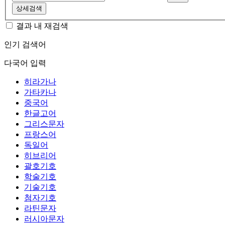
상세검색
결과 내 재검색
인기 검색어
다국어 입력
히라가나
가타카나
중국어
한글고어
그리스문자
프랑스어
독일어
히브리어
괄호기호
학술기호
기술기호
첨자기호
라틴문자
러시아문자