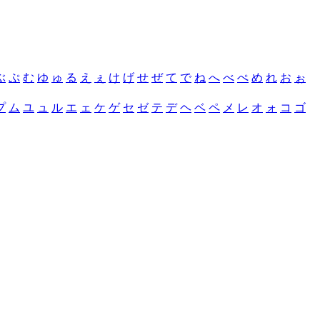
ぶ
ぷ
む
ゆ
ゅ
る
え
ぇ
け
げ
せ
ぜ
て
で
ね
へ
べ
ぺ
め
れ
お
ぉ
プ
ム
ユ
ュ
ル
エ
ェ
ケ
ゲ
セ
ゼ
テ
デ
ヘ
ベ
ペ
メ
レ
オ
ォ
コ
ゴ