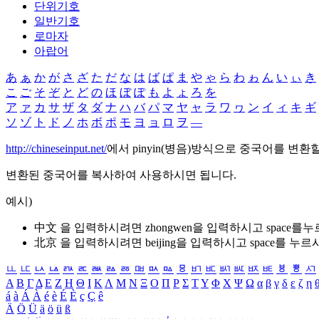
단위기호
일반기호
로마자
아랍어
あ
ぁ
か
が
さ
ざ
た
だ
な
は
ば
ぱ
ま
や
ゃ
ら
わ
ゎ
ん
い
ぃ
き
こ
ご
そ
ぞ
と
ど
の
ほ
ぼ
ぽ
も
よ
ょ
ろ
を
ア
ァ
カ
サ
ザ
タ
ダ
ナ
ハ
バ
パ
マ
ヤ
ャ
ラ
ワ
ヮ
ン
イ
ィ
キ
ギ
ソ
ゾ
ト
ド
ノ
ホ
ボ
ポ
モ
ヨ
ョ
ロ
ヲ
―
http://chineseinput.net/
에서 pinyin(병음)방식으로 중국어를 변환
변환된 중국어를 복사하여 사용하시면 됩니다.
예시)
中文 을 입력하시려면
zhongwen
을 입력하시고 space를
北京 을 입력하시려면
beijing
을 입력하시고 space를 누르
ㅥ
ㅦ
ㅧ
ㅨ
ㅩ
ㅪ
ㅫ
ㅬ
ㅭ
ㅮ
ㅯ
ㅰ
ㅱ
ㅲ
ㅳ
ㅴ
ㅵ
ㅶ
ㅷ
ㅸ
ㅹ
ㅺ
Α
Β
Γ
Δ
Ε
Ζ
Η
Θ
Ι
Κ
Λ
Μ
Ν
Ξ
Ο
Π
Ρ
Σ
Τ
Υ
Φ
Χ
Ψ
Ω
α
β
γ
δ
ε
ζ
η
á
à
Á
À
é
è
É
È
ç
Ç
ê
Ä
Ö
Ü
ä
ö
ü
ß