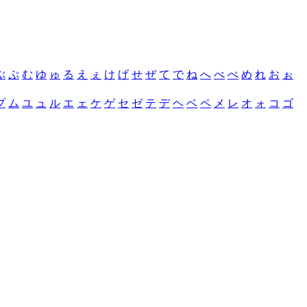
ぶ
ぷ
む
ゆ
ゅ
る
え
ぇ
け
げ
せ
ぜ
て
で
ね
へ
べ
ぺ
め
れ
お
ぉ
プ
ム
ユ
ュ
ル
エ
ェ
ケ
ゲ
セ
ゼ
テ
デ
ヘ
ベ
ペ
メ
レ
オ
ォ
コ
ゴ