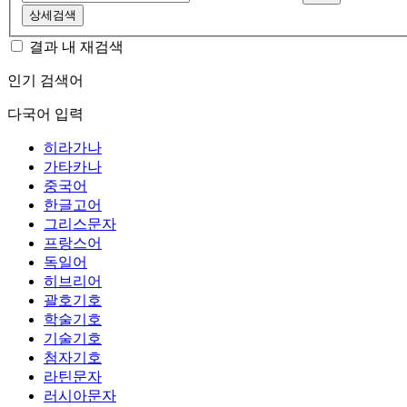
상세검색
결과 내 재검색
인기 검색어
다국어 입력
히라가나
가타카나
중국어
한글고어
그리스문자
프랑스어
독일어
히브리어
괄호기호
학술기호
기술기호
첨자기호
라틴문자
러시아문자