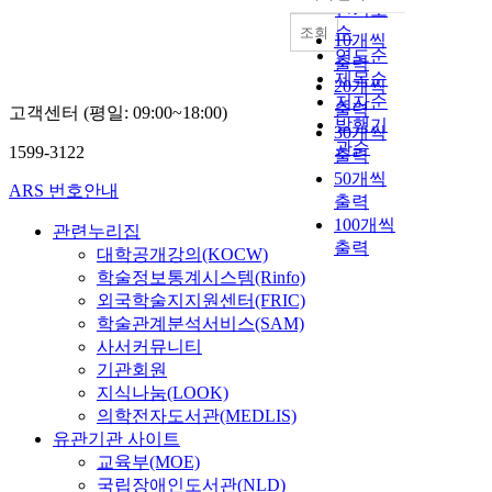
내림차순
인기도
순
조회
10개씩
연도순
출력
제목순
20개씩
저자순
출력
고객센터 (평일: 09:00~18:00)
발행기
30개씩
관순
1599-3122
출력
50개씩
ARS 번호안내
출력
100개씩
관련누리집
출력
대학공개강의(KOCW)
학술정보통계시스템(Rinfo)
외국학술지지원센터(FRIC)
학술관계분석서비스(SAM)
사서커뮤니티
기관회원
지식나눔(LOOK)
의학전자도서관(MEDLIS)
유관기관 사이트
교육부(MOE)
국립장애인도서관(NLD)