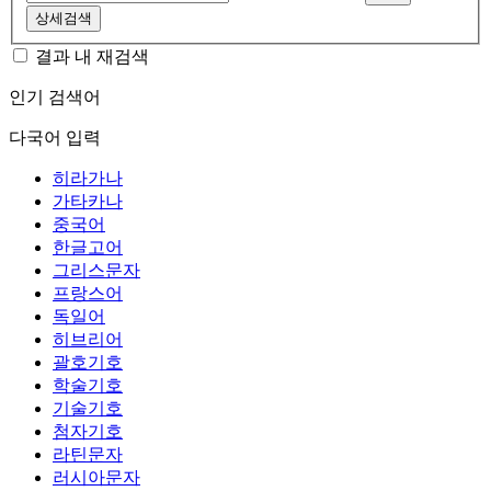
상세검색
결과 내 재검색
인기 검색어
다국어 입력
히라가나
가타카나
중국어
한글고어
그리스문자
프랑스어
독일어
히브리어
괄호기호
학술기호
기술기호
첨자기호
라틴문자
러시아문자