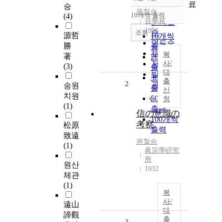
정확도
료
승
순
원철승
10개씩 출력
(4)
내림차순
百華苑
인기도
1991
순
조회
源哲
10개씩
연도순
勝
출력
제목순
복
著
20개씩
저자순
사/
(3)
출력
대
발행기
30개씩
출
2
관순
송원
출력
신
치원
50개씩
청
(1)
출력
信の意識の
100개씩
考察
松原
출력
致遠
원철승
(1)
眞宗學硏究
所
원산
1932
체관
(1)
복
사/
遠山
대
諦觀
출