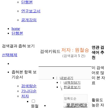
단행본
연구보고서
공개강의
home
단행본
검색결과 좁혀 보기
연관 검
저자 : 원철승
검색키워드
색어 추
선택해제
(검색결과
5
건)
천
이 검색
좁혀본 항목 보
어로 많
기순서
이 본 자
내보내기
료
내책장담기
검색량순
한글로보기
1
가나다순
저자
정확도순
활용도
높은 자
業思想槪說
원철
내림차순