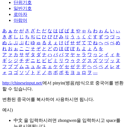
단위기호
일반기호
로마자
아랍어
あ
ぁ
か
が
さ
ざ
た
だ
な
は
ば
ぱ
ま
や
ゃ
ら
わ
ゎ
ん
い
ぃ
き
ぎ
し
じ
ち
ぢ
に
ひ
び
ぴ
み
り
う
ぅ
く
ぐ
す
ず
つ
づ
っ
ぬ
ふ
ぶ
ぷ
む
ゆ
ゅ
る
え
ぇ
け
げ
せ
ぜ
て
で
ね
へ
べ
ぺ
め
れ
お
ぉ
こ
ご
そ
ぞ
と
ど
の
ほ
ぼ
ぽ
も
よ
ょ
ろ
を
ア
ァ
カ
サ
ザ
タ
ダ
ナ
ハ
バ
パ
マ
ヤ
ャ
ラ
ワ
ヮ
ン
イ
ィ
キ
ギ
シ
ジ
チ
ヂ
ニ
ヒ
ビ
ピ
ミ
リ
ウ
ゥ
ク
グ
ス
ズ
ツ
ヅ
ッ
ヌ
フ
ブ
プ
ム
ユ
ュ
ル
エ
ェ
ケ
ゲ
セ
ゼ
テ
デ
ヘ
ベ
ペ
メ
レ
オ
ォ
コ
ゴ
ソ
ゾ
ト
ド
ノ
ホ
ボ
ポ
モ
ヨ
ョ
ロ
ヲ
―
http://chineseinput.net/
에서 pinyin(병음)방식으로 중국어를 변환
할 수 있습니다.
변환된 중국어를 복사하여 사용하시면 됩니다.
예시)
中文 을 입력하시려면
zhongwen
을 입력하시고 space를
누르시면됩니다.