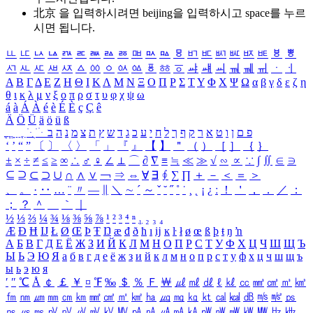
北京 을 입력하시려면
beijing
을 입력하시고 space를 누르
시면 됩니다.
ㅥ
ㅦ
ㅧ
ㅨ
ㅩ
ㅪ
ㅫ
ㅬ
ㅭ
ㅮ
ㅯ
ㅰ
ㅱ
ㅲ
ㅳ
ㅴ
ㅵ
ㅶ
ㅷ
ㅸ
ㅹ
ㅺ
ㅻ
ㅼ
ㅽ
ㅾ
ㅿ
ㆀ
ㆁ
ㆂ
ㆃ
ㆄ
ㆅ
ㆆ
ㆇ
ㆈ
ㆉ
ㆊ
ㆋ
ㆌ
ㆍ
ㆎ
Α
Β
Γ
Δ
Ε
Ζ
Η
Θ
Ι
Κ
Λ
Μ
Ν
Ξ
Ο
Π
Ρ
Σ
Τ
Υ
Φ
Χ
Ψ
Ω
α
β
γ
δ
ε
ζ
η
θ
ι
κ
λ
μ
ν
ξ
ο
π
ρ
σ
τ
υ
φ
χ
ψ
ω
á
à
Á
À
é
è
É
È
ç
Ç
ê
Ä
Ö
Ü
ä
ö
ü
ß
ְ
ֳ
ֲ
ֱ
ָ
ַ
ֵ
ֶ
ִ
ֹ
ּ
ֻ
ׂ
ׁ
ּ
ב
ה
נ
מ
צ
ת
ץ
ש
ד
ג
כ
ע
י
ח
ל
ך
ף
ק
ר
א
ט
ו
ן
ם
פ
‘
’
“
”
〔
〕
〈
〉
「
」
『
』
【
】
＂
（
）
［
］
｛
｝
±
×
÷
≠
≤
≥
∞
∴
♂
♀
∠
⊥
⌒
∂
∇
≡
≒
≪
≫
√
∽
∝
∵
∫
∬
∈
∋
⊆
⊇
⊂
⊃
∪
∩
∧
∨
￢
⇒
⇔
∀
∃
∮
∑
∏
＋
－
＜
＝
＞
、
。
·
‥
…
¨
〃
―
∥
＼
∼
´
～
ˇ
˘
˝
˚
˙
¸
˛
¡
¿
ː
！
＇
，
．
／
：
；
？
＾
＿
｀
｜
½
⅓
⅔
¼
¾
⅛
⅜
⅝
⅞
¹
²
³
⁴
ⁿ
₁
₂
₃
₄
Æ
Ð
Ħ
Ĳ
Ł
Ø
Œ
Þ
Ŧ
Ŋ
æ
đ
ð
ħ
ı
ĳ
ĸ
ŀ
ł
ø
œ
ß
þ
ŧ
ŋ
ŉ
А
Б
В
Г
Д
Е
Ё
Ж
З
И
Й
К
Л
М
Н
О
П
Р
С
Т
У
Ф
Х
Ц
Ч
Ш
Щ
Ъ
Ы
Ь
Э
Ю
Я
а
б
в
г
д
е
ё
ж
з
и
й
к
л
м
н
о
п
р
с
т
у
ф
х
ц
ч
ш
щ
ъ
ы
ь
э
ю
я
′
″
℃
Å
￠
￡
￥
¤
℉
‰
＄
％
Ｆ
￦
㎕
㎖
㎗
ℓ
㎘
㏄
㎣
㎤
㎥
㎦
㎙
㎚
㎛
㎜
㎝
㎞
㎟
㎠
㎡
㎢
㏊
㎍
㎎
㎏
㏏
㎈
㎉
㏈
㎧
㎨
㎰
㎱
㎲
㎳
㎴
㎵
㎶
㎷
㎸
㎹
㎀
㎁
㎂
㎃
㎄
㎺
㎻
㎽
㎾
㎿
㎐
㎑