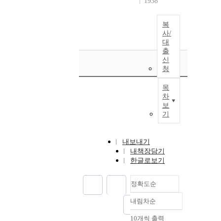
1938
복
사/
대
출
신
청
목
차
보
기
내보내기
내책장담기
한글로보기
정확도순
내림차순
정확도
순
10개씩 출력