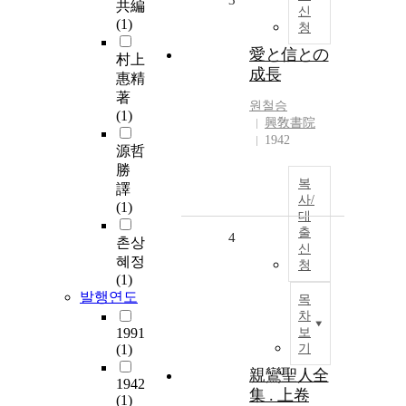
3
共編
신
(1)
청
愛と信との
村上
成長
惠精
著
원철승
(1)
興敎書院
1942
源哲
勝
복
譯
사/
(1)
대
출
4
촌상
신
혜정
청
(1)
발행연도
목
차
1991
보
(1)
기
親鸞聖人全
1942
集 . 上卷
(1)