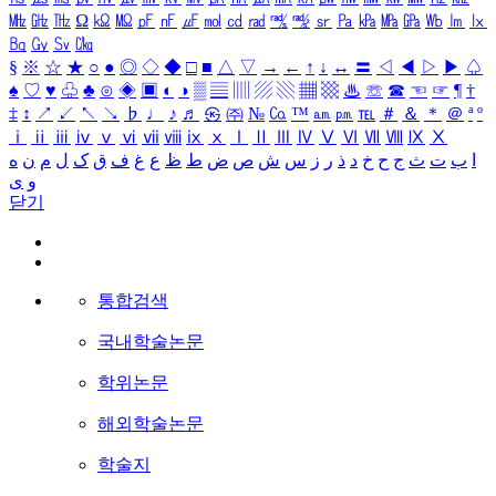
㎒
㎓
㎔
Ω
㏀
㏁
㎊
㎋
㎌
㏖
㏅
㎭
㎮
㎯
㏛
㎩
㎪
㎫
㎬
㏝
㏐
㏓
㏃
㏉
㏜
㏆
§
※
☆
★
○
●
◎
◇
◆
□
■
△
▽
→
←
↑
↓
↔
〓
◁
◀
▷
▶
♤
♠
♡
♥
♧
♣
⊙
◈
▣
◐
◑
▒
▤
▥
▨
▧
▦
▩
♨
☏
☎
☜
☞
¶
†
‡
↕
↗
↙
↖
↘
♭
♩
♪
♬
㉿
㈜
№
㏇
™
㏂
㏘
℡
＃
＆
＊
＠
ª
º
ⅰ
ⅱ
ⅲ
ⅳ
ⅴ
ⅵ
ⅶ
ⅷ
ⅸ
ⅹ
Ⅰ
Ⅱ
Ⅲ
Ⅳ
Ⅴ
Ⅵ
Ⅶ
Ⅷ
Ⅸ
Ⅹ
ا
ب
ت
ث
ج
ح
خ
د
ذ
ر
ز
س
ش
ص
ض
ط
ظ
ع
غ
ف
ق
ک
ل
م
ن
ه
و
ی
닫기
통합검색
국내학술논문
학위논문
해외학술논문
학술지