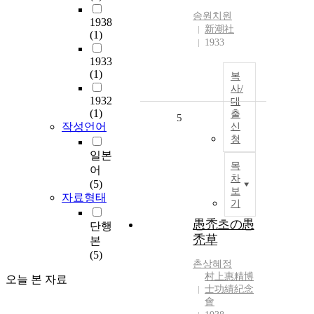
송원치원
1938
新潮社
(1)
1933
1933
(1)
복
사/
1932
대
(1)
출
5
작성언어
신
청
일본
목
어
차
(5)
보
자료형태
기
愚禿초の愚
단행
禿草
본
(5)
촌상혜정
村上惠精博
오늘 본 자료
士功績紀念
會