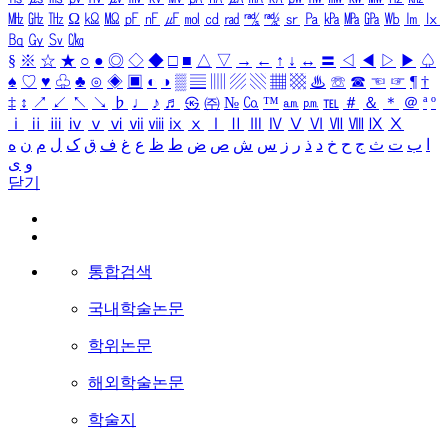
㎒
㎓
㎔
Ω
㏀
㏁
㎊
㎋
㎌
㏖
㏅
㎭
㎮
㎯
㏛
㎩
㎪
㎫
㎬
㏝
㏐
㏓
㏃
㏉
㏜
㏆
§
※
☆
★
○
●
◎
◇
◆
□
■
△
▽
→
←
↑
↓
↔
〓
◁
◀
▷
▶
♤
♠
♡
♥
♧
♣
⊙
◈
▣
◐
◑
▒
▤
▥
▨
▧
▦
▩
♨
☏
☎
☜
☞
¶
†
‡
↕
↗
↙
↖
↘
♭
♩
♪
♬
㉿
㈜
№
㏇
™
㏂
㏘
℡
＃
＆
＊
＠
ª
º
ⅰ
ⅱ
ⅲ
ⅳ
ⅴ
ⅵ
ⅶ
ⅷ
ⅸ
ⅹ
Ⅰ
Ⅱ
Ⅲ
Ⅳ
Ⅴ
Ⅵ
Ⅶ
Ⅷ
Ⅸ
Ⅹ
ا
ب
ت
ث
ج
ح
خ
د
ذ
ر
ز
س
ش
ص
ض
ط
ظ
ع
غ
ف
ق
ک
ل
م
ن
ه
و
ی
닫기
통합검색
국내학술논문
학위논문
해외학술논문
학술지