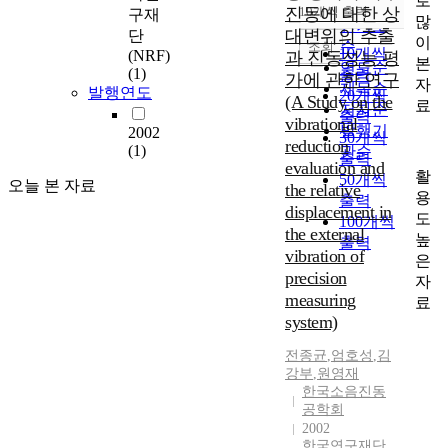
로
순
진동에 대한 상
10개씩 출력
구재
내림차순
많
인기도
대변위의 추출
단
이
순
조회
10개씩
(NRF)
과 진동성능 평
본
연도순
(1)
출력
가에 관한 연구
자
제목순
발행연도
20개씩
(A Study on the
료
저자순
출력
vibrational
발행기
2002
30개씩
reduction
(1)
관순
출력
evaluation and
활
50개씩
오늘 본 자료
the relative
용
출력
displacement in
도
100개씩
the external
높
출력
vibration of
은
precision
자
measuring
료
system)
전종균
,
엄호성
,
김
강부
,
원영재
한국소음진동
공학회
2002
한국연구재단