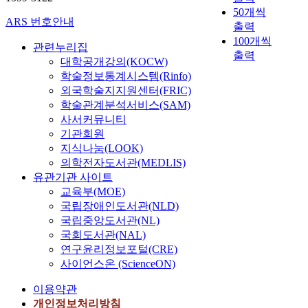
50개씩
ARS 번호안내
출력
100개씩
관련누리집
출력
대학공개강의(KOCW)
학술정보통계시스템(Rinfo)
외국학술지지원센터(FRIC)
학술관계분석서비스(SAM)
사서커뮤니티
기관회원
지식나눔(LOOK)
의학전자도서관(MEDLIS)
유관기관 사이트
교육부(MOE)
국립장애인도서관(NLD)
국립중앙도서관(NL)
국회도서관(NAL)
연구윤리정보포털(CRE)
사이언스온 (ScienceON)
이용약관
개인정보처리방침