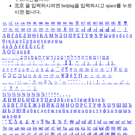
北京 을 입력하시려면
beijing
을 입력하시고 space를 누르
시면 됩니다.
ㅥ
ㅦ
ㅧ
ㅨ
ㅩ
ㅪ
ㅫ
ㅬ
ㅭ
ㅮ
ㅯ
ㅰ
ㅱ
ㅲ
ㅳ
ㅴ
ㅵ
ㅶ
ㅷ
ㅸ
ㅹ
ㅺ
ㅻ
ㅼ
ㅽ
ㅾ
ㅿ
ㆀ
ㆁ
ㆂ
ㆃ
ㆄ
ㆅ
ㆆ
ㆇ
ㆈ
ㆉ
ㆊ
ㆋ
ㆌ
ㆍ
ㆎ
Α
Β
Γ
Δ
Ε
Ζ
Η
Θ
Ι
Κ
Λ
Μ
Ν
Ξ
Ο
Π
Ρ
Σ
Τ
Υ
Φ
Χ
Ψ
Ω
α
β
γ
δ
ε
ζ
η
θ
ι
κ
λ
μ
ν
ξ
ο
π
ρ
σ
τ
υ
φ
χ
ψ
ω
á
à
Á
À
é
è
É
È
ç
Ç
ê
Ä
Ö
Ü
ä
ö
ü
ß
ְ
ֳ
ֲ
ֱ
ָ
ַ
ֵ
ֶ
ִ
ֹ
ּ
ֻ
ׂ
ׁ
ּ
ב
ה
נ
מ
צ
ת
ץ
ש
ד
ג
כ
ע
י
ח
ל
ך
ף
ק
ר
א
ט
ו
ן
ם
פ
‘
’
“
”
〔
〕
〈
〉
「
」
『
』
【
】
＂
（
）
［
］
｛
｝
±
×
÷
≠
≤
≥
∞
∴
♂
♀
∠
⊥
⌒
∂
∇
≡
≒
≪
≫
√
∽
∝
∵
∫
∬
∈
∋
⊆
⊇
⊂
⊃
∪
∩
∧
∨
￢
⇒
⇔
∀
∃
∮
∑
∏
＋
－
＜
＝
＞
、
。
·
‥
…
¨
〃
―
∥
＼
∼
´
～
ˇ
˘
˝
˚
˙
¸
˛
¡
¿
ː
！
＇
，
．
／
：
；
？
＾
＿
｀
｜
½
⅓
⅔
¼
¾
⅛
⅜
⅝
⅞
¹
²
³
⁴
ⁿ
₁
₂
₃
₄
Æ
Ð
Ħ
Ĳ
Ł
Ø
Œ
Þ
Ŧ
Ŋ
æ
đ
ð
ħ
ı
ĳ
ĸ
ŀ
ł
ø
œ
ß
þ
ŧ
ŋ
ŉ
А
Б
В
Г
Д
Е
Ё
Ж
З
И
Й
К
Л
М
Н
О
П
Р
С
Т
У
Ф
Х
Ц
Ч
Ш
Щ
Ъ
Ы
Ь
Э
Ю
Я
а
б
в
г
д
е
ё
ж
з
и
й
к
л
м
н
о
п
р
с
т
у
ф
х
ц
ч
ш
щ
ъ
ы
ь
э
ю
я
′
″
℃
Å
￠
￡
￥
¤
℉
‰
＄
％
Ｆ
￦
㎕
㎖
㎗
ℓ
㎘
㏄
㎣
㎤
㎥
㎦
㎙
㎚
㎛
㎜
㎝
㎞
㎟
㎠
㎡
㎢
㏊
㎍
㎎
㎏
㏏
㎈
㎉
㏈
㎧
㎨
㎰
㎱
㎲
㎳
㎴
㎵
㎶
㎷
㎸
㎹
㎀
㎁
㎂
㎃
㎄
㎺
㎻
㎽
㎾
㎿
㎐
㎑