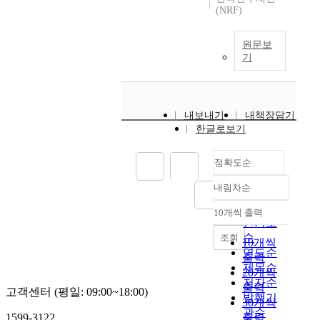
(NRF)
원문보
기
내보내기
내책장담기
한글로보기
정확도순
내림차순
정확도
순
10개씩 출력
내림차순
인기도
순
조회
10개씩
연도순
출력
제목순
20개씩
저자순
출력
고객센터 (평일: 09:00~18:00)
발행기
30개씩
관순
1599-3122
출력