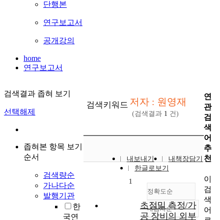
단행본
연구보고서
공개강의
home
연구보고서
검색결과 좁혀 보기
연
저자 : 원영재
검색키워드
관
선택해제
(검색결과
1
건)
검
색
어
좁혀본 항목 보기
추
순서
천
내보내기
내책장담기
한글로보기
검색량순
이
1
가나다순
검
정확도순
발행기관
색
초정밀 측정/가
한
내림차순
어
정확도
공 장비의 외부
국연