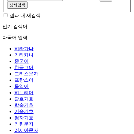
상세검색
결과 내 재검색
인기 검색어
다국어 입력
히라가나
가타카나
중국어
한글고어
그리스문자
프랑스어
독일어
히브리어
괄호기호
학술기호
기술기호
첨자기호
라틴문자
러시아문자