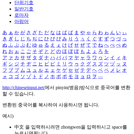
단위기호
일반기호
로마자
아랍어
あ
ぁ
か
が
さ
ざ
た
だ
な
は
ば
ぱ
ま
や
ゃ
ら
わ
ゎ
ん
い
ぃ
き
ぎ
し
じ
ち
ぢ
に
ひ
び
ぴ
み
り
う
ぅ
く
ぐ
す
ず
つ
づ
っ
ぬ
ふ
ぶ
ぷ
む
ゆ
ゅ
る
え
ぇ
け
げ
せ
ぜ
て
で
ね
へ
べ
ぺ
め
れ
お
ぉ
こ
ご
そ
ぞ
と
ど
の
ほ
ぼ
ぽ
も
よ
ょ
ろ
を
ア
ァ
カ
サ
ザ
タ
ダ
ナ
ハ
バ
パ
マ
ヤ
ャ
ラ
ワ
ヮ
ン
イ
ィ
キ
ギ
シ
ジ
チ
ヂ
ニ
ヒ
ビ
ピ
ミ
リ
ウ
ゥ
ク
グ
ス
ズ
ツ
ヅ
ッ
ヌ
フ
ブ
プ
ム
ユ
ュ
ル
エ
ェ
ケ
ゲ
セ
ゼ
テ
デ
ヘ
ベ
ペ
メ
レ
オ
ォ
コ
ゴ
ソ
ゾ
ト
ド
ノ
ホ
ボ
ポ
モ
ヨ
ョ
ロ
ヲ
―
http://chineseinput.net/
에서 pinyin(병음)방식으로 중국어를 변환
할 수 있습니다.
변환된 중국어를 복사하여 사용하시면 됩니다.
예시)
中文 을 입력하시려면
zhongwen
을 입력하시고 space를
누르시면됩니다.