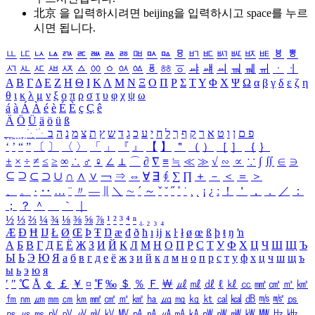
北京 을 입력하시려면
beijing
을 입력하시고 space를 누르
시면 됩니다.
ㅥ
ㅦ
ㅧ
ㅨ
ㅩ
ㅪ
ㅫ
ㅬ
ㅭ
ㅮ
ㅯ
ㅰ
ㅱ
ㅲ
ㅳ
ㅴ
ㅵ
ㅶ
ㅷ
ㅸ
ㅹ
ㅺ
ㅻ
ㅼ
ㅽ
ㅾ
ㅿ
ㆀ
ㆁ
ㆂ
ㆃ
ㆄ
ㆅ
ㆆ
ㆇ
ㆈ
ㆉ
ㆊ
ㆋ
ㆌ
ㆍ
ㆎ
Α
Β
Γ
Δ
Ε
Ζ
Η
Θ
Ι
Κ
Λ
Μ
Ν
Ξ
Ο
Π
Ρ
Σ
Τ
Υ
Φ
Χ
Ψ
Ω
α
β
γ
δ
ε
ζ
η
θ
ι
κ
λ
μ
ν
ξ
ο
π
ρ
σ
τ
υ
φ
χ
ψ
ω
á
à
Á
À
é
è
É
È
ç
Ç
ê
Ä
Ö
Ü
ä
ö
ü
ß
ְ
ֳ
ֲ
ֱ
ָ
ַ
ֵ
ֶ
ִ
ֹ
ּ
ֻ
ׂ
ׁ
ּ
ב
ה
נ
מ
צ
ת
ץ
ש
ד
ג
כ
ע
י
ח
ל
ך
ף
ק
ר
א
ט
ו
ן
ם
פ
‘
’
“
”
〔
〕
〈
〉
「
」
『
』
【
】
＂
（
）
［
］
｛
｝
±
×
÷
≠
≤
≥
∞
∴
♂
♀
∠
⊥
⌒
∂
∇
≡
≒
≪
≫
√
∽
∝
∵
∫
∬
∈
∋
⊆
⊇
⊂
⊃
∪
∩
∧
∨
￢
⇒
⇔
∀
∃
∮
∑
∏
＋
－
＜
＝
＞
、
。
·
‥
…
¨
〃
―
∥
＼
∼
´
～
ˇ
˘
˝
˚
˙
¸
˛
¡
¿
ː
！
＇
，
．
／
：
；
？
＾
＿
｀
｜
½
⅓
⅔
¼
¾
⅛
⅜
⅝
⅞
¹
²
³
⁴
ⁿ
₁
₂
₃
₄
Æ
Ð
Ħ
Ĳ
Ł
Ø
Œ
Þ
Ŧ
Ŋ
æ
đ
ð
ħ
ı
ĳ
ĸ
ŀ
ł
ø
œ
ß
þ
ŧ
ŋ
ŉ
А
Б
В
Г
Д
Е
Ё
Ж
З
И
Й
К
Л
М
Н
О
П
Р
С
Т
У
Ф
Х
Ц
Ч
Ш
Щ
Ъ
Ы
Ь
Э
Ю
Я
а
б
в
г
д
е
ё
ж
з
и
й
к
л
м
н
о
п
р
с
т
у
ф
х
ц
ч
ш
щ
ъ
ы
ь
э
ю
я
′
″
℃
Å
￠
￡
￥
¤
℉
‰
＄
％
Ｆ
￦
㎕
㎖
㎗
ℓ
㎘
㏄
㎣
㎤
㎥
㎦
㎙
㎚
㎛
㎜
㎝
㎞
㎟
㎠
㎡
㎢
㏊
㎍
㎎
㎏
㏏
㎈
㎉
㏈
㎧
㎨
㎰
㎱
㎲
㎳
㎴
㎵
㎶
㎷
㎸
㎹
㎀
㎁
㎂
㎃
㎄
㎺
㎻
㎽
㎾
㎿
㎐
㎑