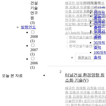
순
건설
10개씩 출력
배규진
,
정재형
,
김창용
,
이성
내림차
인기도
원
,
김동규
,
이규필
,
신휴성
,
장
기술
순
조회
수호
,
김광염
,
최순욱
,
정하익
,
10개씩
연구
이용수
,
권용완(한국건설기
연도순
출력
원
연구원)
,
김기석
,
김종훈(희송
제목순
(3)
20개씩
지오텍)
,
원연호(원앤비기술
저자순
발행연도
출력
사무
발행기
30개씩
소)
,
Junichi
,
Nagaya(GRI,
,
Japa
관순
2008
한국건설기술연구원
출력
(1)
2006
50개씩
한국건설기술연구원
출력
2007
100개
(1)
출력
원문보기
2006
(1)
2
터널건설 환경영향 최
오늘 본 자료
소화 기술(V)
배규진
,
정재형
,
김창용
,
이성
원
,
김동규
,
이규필
,
신휴성
,
장
수호
,
김광염
,
최순욱(한국건
기술연구원)
,
조인기(강원대
교)
,
원연호(원앤비기술사사