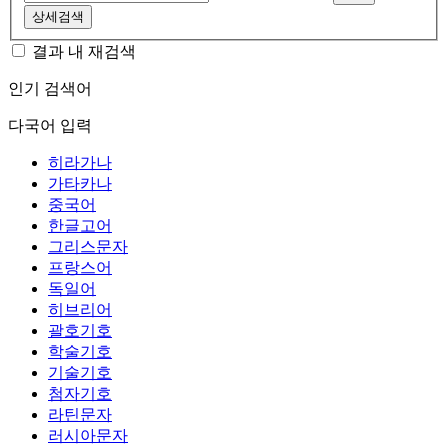
상세검색
결과 내 재검색
인기 검색어
다국어 입력
히라가나
가타카나
중국어
한글고어
그리스문자
프랑스어
독일어
히브리어
괄호기호
학술기호
기술기호
첨자기호
라틴문자
러시아문자