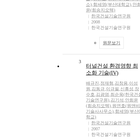
소)
,
함세영(부산대학교)
,
안
윤(희송지오텍)
한국건설기술연구원
2008
한국건설기술연구원
원문보기
3
터널건설 환경영향 최
소화 기술(IV)
배규진
,
정재형
,
김창용
,
이성
원
,
김동규
,
이규필
,
신휴성
,
장
수호
,
김광염
,
최순욱(한국건
기술연구원)
,
김기석
,
안희윤
(희송지오텍)
,
원연호(원앤비
기술사사무소)
,
함세영(부산
학교)
한국건설기술연구원
2007
한국건설기술연구원