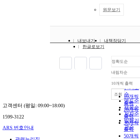
원문보기
내보내기
내책장담기
한글로보기
정확도순
내림차순
정확도
순
10개씩 출력
내림차
인기도
순
조회
10개씩
연도순
출력
고객센터 (평일: 09:00~18:00)
제목순
20개씩
저자순
출력
1599-3122
발행기
30개씩
관순
ARS 번호안내
출력
50개씩
관련누리집