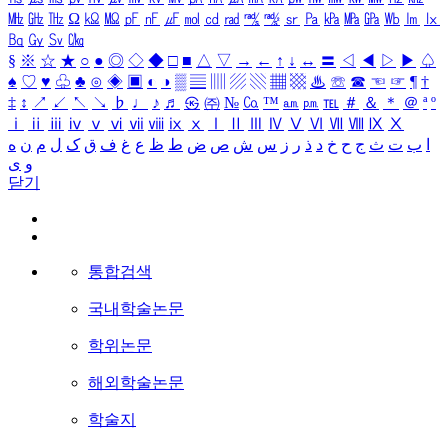
㎒
㎓
㎔
Ω
㏀
㏁
㎊
㎋
㎌
㏖
㏅
㎭
㎮
㎯
㏛
㎩
㎪
㎫
㎬
㏝
㏐
㏓
㏃
㏉
㏜
㏆
§
※
☆
★
○
●
◎
◇
◆
□
■
△
▽
→
←
↑
↓
↔
〓
◁
◀
▷
▶
♤
♠
♡
♥
♧
♣
⊙
◈
▣
◐
◑
▒
▤
▥
▨
▧
▦
▩
♨
☏
☎
☜
☞
¶
†
‡
↕
↗
↙
↖
↘
♭
♩
♪
♬
㉿
㈜
№
㏇
™
㏂
㏘
℡
＃
＆
＊
＠
ª
º
ⅰ
ⅱ
ⅲ
ⅳ
ⅴ
ⅵ
ⅶ
ⅷ
ⅸ
ⅹ
Ⅰ
Ⅱ
Ⅲ
Ⅳ
Ⅴ
Ⅵ
Ⅶ
Ⅷ
Ⅸ
Ⅹ
ا
ب
ت
ث
ج
ح
خ
د
ذ
ر
ز
س
ش
ص
ض
ط
ظ
ع
غ
ف
ق
ک
ل
م
ن
ه
و
ی
닫기
통합검색
국내학술논문
학위논문
해외학술논문
학술지