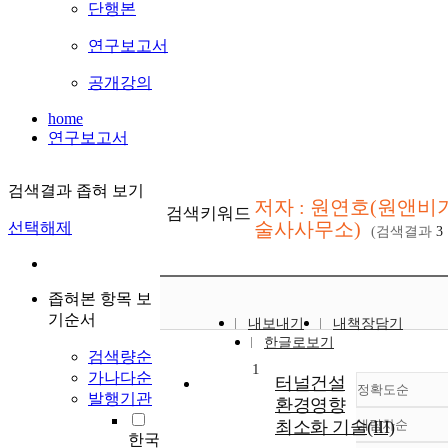
단행본
연구보고서
공개강의
home
연구보고서
검색결과 좁혀 보기
저자 : 원연호(원앤비
검색키워드
술사사무소)
선택해제
(검색결과
3
좁혀본 항목 보
기순서
내보내기
내책장담기
한글로보기
검색량순
1
가나다순
터널건설
정확도순
발행기관
환경영향
최소화 기술(III)
내림차순
정확도
한국