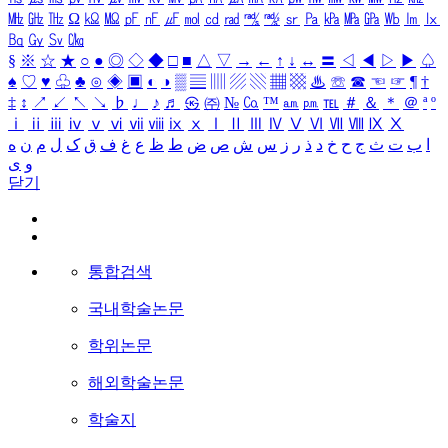
㎒
㎓
㎔
Ω
㏀
㏁
㎊
㎋
㎌
㏖
㏅
㎭
㎮
㎯
㏛
㎩
㎪
㎫
㎬
㏝
㏐
㏓
㏃
㏉
㏜
㏆
§
※
☆
★
○
●
◎
◇
◆
□
■
△
▽
→
←
↑
↓
↔
〓
◁
◀
▷
▶
♤
♠
♡
♥
♧
♣
⊙
◈
▣
◐
◑
▒
▤
▥
▨
▧
▦
▩
♨
☏
☎
☜
☞
¶
†
‡
↕
↗
↙
↖
↘
♭
♩
♪
♬
㉿
㈜
№
㏇
™
㏂
㏘
℡
＃
＆
＊
＠
ª
º
ⅰ
ⅱ
ⅲ
ⅳ
ⅴ
ⅵ
ⅶ
ⅷ
ⅸ
ⅹ
Ⅰ
Ⅱ
Ⅲ
Ⅳ
Ⅴ
Ⅵ
Ⅶ
Ⅷ
Ⅸ
Ⅹ
ا
ب
ت
ث
ج
ح
خ
د
ذ
ر
ز
س
ش
ص
ض
ط
ظ
ع
غ
ف
ق
ک
ل
م
ن
ه
و
ی
닫기
통합검색
국내학술논문
학위논문
해외학술논문
학술지