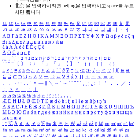
北京 을 입력하시려면
beijing
을 입력하시고 space를 누르
시면 됩니다.
ㅥ
ㅦ
ㅧ
ㅨ
ㅩ
ㅪ
ㅫ
ㅬ
ㅭ
ㅮ
ㅯ
ㅰ
ㅱ
ㅲ
ㅳ
ㅴ
ㅵ
ㅶ
ㅷ
ㅸ
ㅹ
ㅺ
ㅻ
ㅼ
ㅽ
ㅾ
ㅿ
ㆀ
ㆁ
ㆂ
ㆃ
ㆄ
ㆅ
ㆆ
ㆇ
ㆈ
ㆉ
ㆊ
ㆋ
ㆌ
ㆍ
ㆎ
Α
Β
Γ
Δ
Ε
Ζ
Η
Θ
Ι
Κ
Λ
Μ
Ν
Ξ
Ο
Π
Ρ
Σ
Τ
Υ
Φ
Χ
Ψ
Ω
α
β
γ
δ
ε
ζ
η
θ
ι
κ
λ
μ
ν
ξ
ο
π
ρ
σ
τ
υ
φ
χ
ψ
ω
á
à
Á
À
é
è
É
È
ç
Ç
ê
Ä
Ö
Ü
ä
ö
ü
ß
ְ
ֳ
ֲ
ֱ
ָ
ַ
ֵ
ֶ
ִ
ֹ
ּ
ֻ
ׂ
ׁ
ּ
ב
ה
נ
מ
צ
ת
ץ
ש
ד
ג
כ
ע
י
ח
ל
ך
ף
ק
ר
א
ט
ו
ן
ם
פ
‘
’
“
”
〔
〕
〈
〉
「
」
『
』
【
】
＂
（
）
［
］
｛
｝
±
×
÷
≠
≤
≥
∞
∴
♂
♀
∠
⊥
⌒
∂
∇
≡
≒
≪
≫
√
∽
∝
∵
∫
∬
∈
∋
⊆
⊇
⊂
⊃
∪
∩
∧
∨
￢
⇒
⇔
∀
∃
∮
∑
∏
＋
－
＜
＝
＞
、
。
·
‥
…
¨
〃
―
∥
＼
∼
´
～
ˇ
˘
˝
˚
˙
¸
˛
¡
¿
ː
！
＇
，
．
／
：
；
？
＾
＿
｀
｜
½
⅓
⅔
¼
¾
⅛
⅜
⅝
⅞
¹
²
³
⁴
ⁿ
₁
₂
₃
₄
Æ
Ð
Ħ
Ĳ
Ł
Ø
Œ
Þ
Ŧ
Ŋ
æ
đ
ð
ħ
ı
ĳ
ĸ
ŀ
ł
ø
œ
ß
þ
ŧ
ŋ
ŉ
А
Б
В
Г
Д
Е
Ё
Ж
З
И
Й
К
Л
М
Н
О
П
Р
С
Т
У
Ф
Х
Ц
Ч
Ш
Щ
Ъ
Ы
Ь
Э
Ю
Я
а
б
в
г
д
е
ё
ж
з
и
й
к
л
м
н
о
п
р
с
т
у
ф
х
ц
ч
ш
щ
ъ
ы
ь
э
ю
я
′
″
℃
Å
￠
￡
￥
¤
℉
‰
＄
％
Ｆ
￦
㎕
㎖
㎗
ℓ
㎘
㏄
㎣
㎤
㎥
㎦
㎙
㎚
㎛
㎜
㎝
㎞
㎟
㎠
㎡
㎢
㏊
㎍
㎎
㎏
㏏
㎈
㎉
㏈
㎧
㎨
㎰
㎱
㎲
㎳
㎴
㎵
㎶
㎷
㎸
㎹
㎀
㎁
㎂
㎃
㎄
㎺
㎻
㎽
㎾
㎿
㎐
㎑