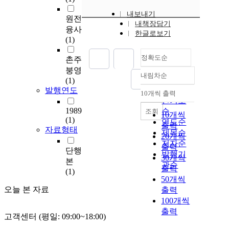
내보내기
원전
내책장담기
융사
한글로보기
(1)
정확도순
촌주
붕영
내림차순
정확도
(1)
순
발행연도
10개씩 출력
내림차순
인기도
1989
순
조회
10개씩
(1)
연도순
출력
자료형태
제목순
20개씩
저자순
출력
단행
발행기
30개씩
본
관순
출력
(1)
50개씩
오늘 본 자료
출력
100개씩
출력
고객센터 (평일: 09:00~18:00)