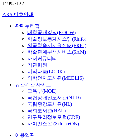
1599-3122
ARS 번호안내
관련누리집
대학공개강의(KOCW)
학술정보통계시스템(Rinfo)
외국학술지지원센터(FRIC)
학술관계분석서비스(SAM)
사서커뮤니티
기관회원
지식나눔(LOOK)
의학전자도서관(MEDLIS)
유관기관 사이트
교육부(MOE)
국립장애인도서관(NLD)
국립중앙도서관(NL)
국회도서관(NAL)
연구윤리정보포털(CRE)
사이언스온 (ScienceON)
이용약관