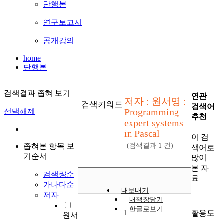
단행본
연구보고서
공개강의
home
단행본
검색결과 좁혀 보기
연관
저자 : 원서명 :
검색키워드
검색어
Programming
선택해제
추천
expert systems
in Pascal
이 검
좁혀본 항목 보
(검색결과
1
건)
색어로
기순서
많이
본 자
검색량순
료
가나다순
내보내기
저자
내책장담기
한글로보기
활용도
1
원서