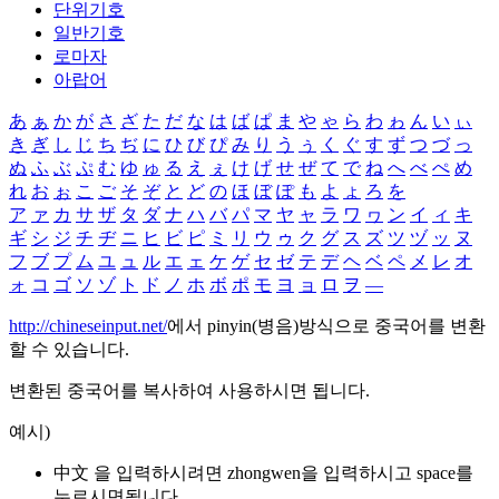
단위기호
일반기호
로마자
아랍어
あ
ぁ
か
が
さ
ざ
た
だ
な
は
ば
ぱ
ま
や
ゃ
ら
わ
ゎ
ん
い
ぃ
き
ぎ
し
じ
ち
ぢ
に
ひ
び
ぴ
み
り
う
ぅ
く
ぐ
す
ず
つ
づ
っ
ぬ
ふ
ぶ
ぷ
む
ゆ
ゅ
る
え
ぇ
け
げ
せ
ぜ
て
で
ね
へ
べ
ぺ
め
れ
お
ぉ
こ
ご
そ
ぞ
と
ど
の
ほ
ぼ
ぽ
も
よ
ょ
ろ
を
ア
ァ
カ
サ
ザ
タ
ダ
ナ
ハ
バ
パ
マ
ヤ
ャ
ラ
ワ
ヮ
ン
イ
ィ
キ
ギ
シ
ジ
チ
ヂ
ニ
ヒ
ビ
ピ
ミ
リ
ウ
ゥ
ク
グ
ス
ズ
ツ
ヅ
ッ
ヌ
フ
ブ
プ
ム
ユ
ュ
ル
エ
ェ
ケ
ゲ
セ
ゼ
テ
デ
ヘ
ベ
ペ
メ
レ
オ
ォ
コ
ゴ
ソ
ゾ
ト
ド
ノ
ホ
ボ
ポ
モ
ヨ
ョ
ロ
ヲ
―
http://chineseinput.net/
에서 pinyin(병음)방식으로 중국어를 변환
할 수 있습니다.
변환된 중국어를 복사하여 사용하시면 됩니다.
예시)
中文 을 입력하시려면
zhongwen
을 입력하시고 space를
누르시면됩니다.