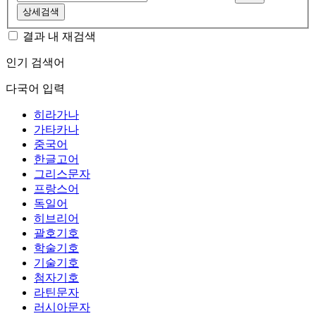
상세검색
결과 내 재검색
인기 검색어
다국어 입력
히라가나
가타카나
중국어
한글고어
그리스문자
프랑스어
독일어
히브리어
괄호기호
학술기호
기술기호
첨자기호
라틴문자
러시아문자