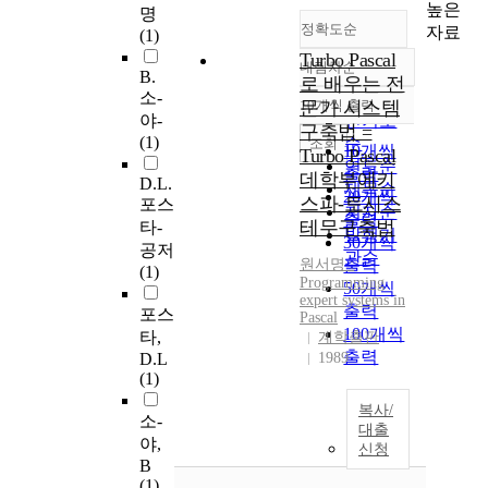
높은
명
정확도순
자료
(1)
Turbo Pascal
내림차순
정확도
B.
로 배우는 전
소-
순
문가 시스템
10개씩 출력
내림차순
야-
인기도
구축법 =
(1)
순
조회
10개씩
Turbo Pascal
연도순
출력
데학부에키
D.L.
제목순
20개씩
스파-토시스
포스
저자순
출력
테무구축법
타-
발행기
30개씩
공저
관순
원서명
출력
:
(1)
Programming
50개씩
expert
systems
in
출력
포스
Pascal
100개씩
타,
계학출판
출력
D.L
1989
(1)
복사/
소-
대출
야,
신청
B
(1)