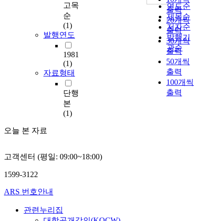
고목
연도순
출력
순
제목순
20개씩
(1)
저자순
출력
발행연도
발행기
30개씩
관순
출력
1981
50개씩
(1)
출력
자료형태
100개씩
출력
단행
본
(1)
오늘 본 자료
고객센터 (평일: 09:00~18:00)
1599-3122
ARS 번호안내
관련누리집
대학공개강의(KOCW)