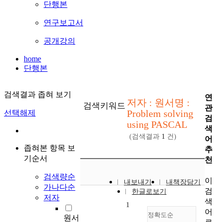
단행본
연구보고서
공개강의
home
단행본
검색결과 좁혀 보기
연
저자 : 원서명 :
검색키워드
관
Problem solving
선택해제
검
using PASCAL
색
(검색결과
1
건)
어
좁혀본 항목 보
추
기순서
천
검색량순
이
내보내기
내책장담기
가나다순
검
한글로보기
저자
색
1
어
정확도순
원서