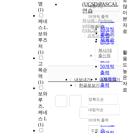
로
명
(UCSD)PASCAL
많
내림차순
정확도
(1)
연습
이
순
10개씩 출력
내림차순
본
인기도
원서명
:
Problem
케네
자
solving
using
순
조회
스.L.
10개씩
PASCAL
료
연도순
보와
출력
공학사
1981
제목순
루즈
20개씩
저자순
저
출력
복사/대
발행기
(1)
활
30개씩
출신청
관순
용
출력
고
도
50개씩
목순
높
출력
역
은
100개씩
내보내기
내책장담기
(1)
자
출력
한글로보기
료
보와
정확도순
루
즈,
내림차순
정확도
케네
순
스 L
10개씩 출력
내림차순
인기도
(1)
순
조회
10개씩