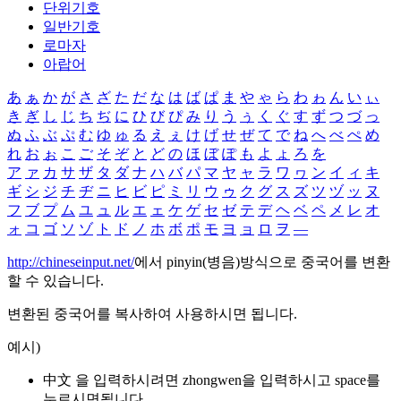
단위기호
일반기호
로마자
아랍어
あ
ぁ
か
が
さ
ざ
た
だ
な
は
ば
ぱ
ま
や
ゃ
ら
わ
ゎ
ん
い
ぃ
き
ぎ
し
じ
ち
ぢ
に
ひ
び
ぴ
み
り
う
ぅ
く
ぐ
す
ず
つ
づ
っ
ぬ
ふ
ぶ
ぷ
む
ゆ
ゅ
る
え
ぇ
け
げ
せ
ぜ
て
で
ね
へ
べ
ぺ
め
れ
お
ぉ
こ
ご
そ
ぞ
と
ど
の
ほ
ぼ
ぽ
も
よ
ょ
ろ
を
ア
ァ
カ
サ
ザ
タ
ダ
ナ
ハ
バ
パ
マ
ヤ
ャ
ラ
ワ
ヮ
ン
イ
ィ
キ
ギ
シ
ジ
チ
ヂ
ニ
ヒ
ビ
ピ
ミ
リ
ウ
ゥ
ク
グ
ス
ズ
ツ
ヅ
ッ
ヌ
フ
ブ
プ
ム
ユ
ュ
ル
エ
ェ
ケ
ゲ
セ
ゼ
テ
デ
ヘ
ベ
ペ
メ
レ
オ
ォ
コ
ゴ
ソ
ゾ
ト
ド
ノ
ホ
ボ
ポ
モ
ヨ
ョ
ロ
ヲ
―
http://chineseinput.net/
에서 pinyin(병음)방식으로 중국어를 변환
할 수 있습니다.
변환된 중국어를 복사하여 사용하시면 됩니다.
예시)
中文 을 입력하시려면
zhongwen
을 입력하시고 space를
누르시면됩니다.