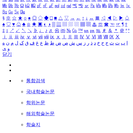
㎒
㎓
㎔
Ω
㏀
㏁
㎊
㎋
㎌
㏖
㏅
㎭
㎮
㎯
㏛
㎩
㎪
㎫
㎬
㏝
㏐
㏓
㏃
㏉
㏜
㏆
§
※
☆
★
○
●
◎
◇
◆
□
■
△
▽
→
←
↑
↓
↔
〓
◁
◀
▷
▶
♤
♠
♡
♥
♧
♣
⊙
◈
▣
◐
◑
▒
▤
▥
▨
▧
▦
▩
♨
☏
☎
☜
☞
¶
†
‡
↕
↗
↙
↖
↘
♭
♩
♪
♬
㉿
㈜
№
㏇
™
㏂
㏘
℡
＃
＆
＊
＠
ª
º
ⅰ
ⅱ
ⅲ
ⅳ
ⅴ
ⅵ
ⅶ
ⅷ
ⅸ
ⅹ
Ⅰ
Ⅱ
Ⅲ
Ⅳ
Ⅴ
Ⅵ
Ⅶ
Ⅷ
Ⅸ
Ⅹ
ا
ب
ت
ث
ج
ح
خ
د
ذ
ر
ز
س
ش
ص
ض
ط
ظ
ع
غ
ف
ق
ک
ل
م
ن
ه
و
ی
닫기
통합검색
국내학술논문
학위논문
해외학술논문
학술지