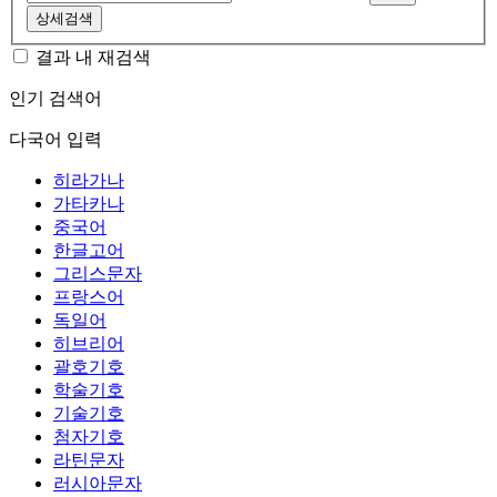
상세검색
결과 내 재검색
인기 검색어
다국어 입력
히라가나
가타카나
중국어
한글고어
그리스문자
프랑스어
독일어
히브리어
괄호기호
학술기호
기술기호
첨자기호
라틴문자
러시아문자