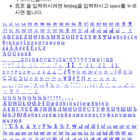
北京 을 입력하시려면
beijing
을 입력하시고 space를 누르
시면 됩니다.
ㅥ
ㅦ
ㅧ
ㅨ
ㅩ
ㅪ
ㅫ
ㅬ
ㅭ
ㅮ
ㅯ
ㅰ
ㅱ
ㅲ
ㅳ
ㅴ
ㅵ
ㅶ
ㅷ
ㅸ
ㅹ
ㅺ
ㅻ
ㅼ
ㅽ
ㅾ
ㅿ
ㆀ
ㆁ
ㆂ
ㆃ
ㆄ
ㆅ
ㆆ
ㆇ
ㆈ
ㆉ
ㆊ
ㆋ
ㆌ
ㆍ
ㆎ
Α
Β
Γ
Δ
Ε
Ζ
Η
Θ
Ι
Κ
Λ
Μ
Ν
Ξ
Ο
Π
Ρ
Σ
Τ
Υ
Φ
Χ
Ψ
Ω
α
β
γ
δ
ε
ζ
η
θ
ι
κ
λ
μ
ν
ξ
ο
π
ρ
σ
τ
υ
φ
χ
ψ
ω
á
à
Á
À
é
è
É
È
ç
Ç
ê
Ä
Ö
Ü
ä
ö
ü
ß
ְ
ֳ
ֲ
ֱ
ָ
ַ
ֵ
ֶ
ִ
ֹ
ּ
ֻ
ׂ
ׁ
ּ
ב
ה
נ
מ
צ
ת
ץ
ש
ד
ג
כ
ע
י
ח
ל
ך
ף
ק
ר
א
ט
ו
ן
ם
פ
‘
’
“
”
〔
〕
〈
〉
「
」
『
』
【
】
＂
（
）
［
］
｛
｝
±
×
÷
≠
≤
≥
∞
∴
♂
♀
∠
⊥
⌒
∂
∇
≡
≒
≪
≫
√
∽
∝
∵
∫
∬
∈
∋
⊆
⊇
⊂
⊃
∪
∩
∧
∨
￢
⇒
⇔
∀
∃
∮
∑
∏
＋
－
＜
＝
＞
、
。
·
‥
…
¨
〃
―
∥
＼
∼
´
～
ˇ
˘
˝
˚
˙
¸
˛
¡
¿
ː
！
＇
，
．
／
：
；
？
＾
＿
｀
｜
½
⅓
⅔
¼
¾
⅛
⅜
⅝
⅞
¹
²
³
⁴
ⁿ
₁
₂
₃
₄
Æ
Ð
Ħ
Ĳ
Ł
Ø
Œ
Þ
Ŧ
Ŋ
æ
đ
ð
ħ
ı
ĳ
ĸ
ŀ
ł
ø
œ
ß
þ
ŧ
ŋ
ŉ
А
Б
В
Г
Д
Е
Ё
Ж
З
И
Й
К
Л
М
Н
О
П
Р
С
Т
У
Ф
Х
Ц
Ч
Ш
Щ
Ъ
Ы
Ь
Э
Ю
Я
а
б
в
г
д
е
ё
ж
з
и
й
к
л
м
н
о
п
р
с
т
у
ф
х
ц
ч
ш
щ
ъ
ы
ь
э
ю
я
′
″
℃
Å
￠
￡
￥
¤
℉
‰
＄
％
Ｆ
￦
㎕
㎖
㎗
ℓ
㎘
㏄
㎣
㎤
㎥
㎦
㎙
㎚
㎛
㎜
㎝
㎞
㎟
㎠
㎡
㎢
㏊
㎍
㎎
㎏
㏏
㎈
㎉
㏈
㎧
㎨
㎰
㎱
㎲
㎳
㎴
㎵
㎶
㎷
㎸
㎹
㎀
㎁
㎂
㎃
㎄
㎺
㎻
㎽
㎾
㎿
㎐
㎑