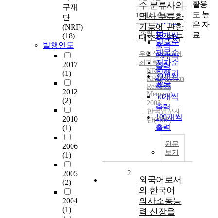
정확도
활용
수 분류사의
구재
순
도 높
10개씩 출력
명사 부류화
단
내림차순
인기도
은 자
기능에 관한
(NRF)
순
조회
료
10개씩
(18)
대조적 연구
연도순
발행연도
출력
제목순
우형식
,
정기영
,
20개씩
저자순
최판림
2017
출력
NRF
발행기
(1)
30개씩
KRM(Korean
관순
출력
Research
2012
Memory)
50개씩
(2)
2003
출력
한국연구재
100개씩
2010
단(NRF)
출력
(1)
원문
2006
보기
(1)
2
2005
외국어로서
(2)
의 한국어
의사소통능
2004
(1)
력 신장을