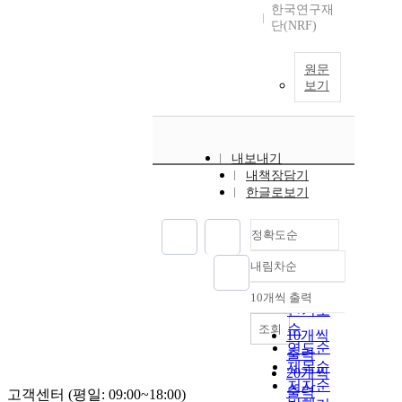
한국연구재
단(NRF)
원문
보기
내보내기
내책장담기
한글로보기
정확도순
내림차순
정확도
순
10개씩 출력
내림차순
인기도
순
조회
10개씩
연도순
출력
제목순
20개씩
저자순
출력
고객센터 (평일: 09:00~18:00)