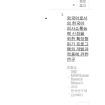
원문
보기
5
외국어로서
의 한국어
의사소통능
력 신장을
위한 확장형
읽기 프로그
램의 개발과
적용에 관한
연구
우형식
NRF
KRM(Korean
Research
Memory)
2010
한국연구재
단(NRF)