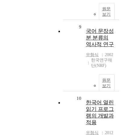
원문
보기
9
국어 문장성
분 분류의
역사적 연구
우형식
2002
한국연구재
단(NRF)
원문
보기
10
한국어 열린
읽기 프로그
램의 개발과
적용
우형식
2012