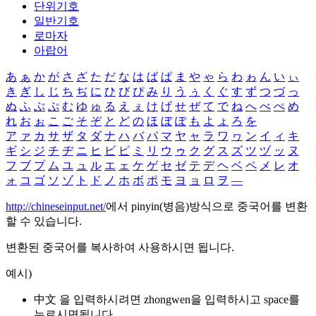
단위기호
일반기호
로마자
아랍어
あ
ぁ
か
が
さ
ざ
た
だ
な
は
ば
ぱ
ま
や
ゃ
ら
わ
ゎ
ん
い
ぃ
き
ぎ
し
じ
ち
ぢ
に
ひ
び
ぴ
み
り
う
ぅ
く
ぐ
す
ず
つ
づ
っ
ぬ
ふ
ぶ
ぷ
む
ゆ
ゅ
る
え
ぇ
け
げ
せ
ぜ
て
で
ね
へ
べ
ぺ
め
れ
お
ぉ
こ
ご
そ
ぞ
と
ど
の
ほ
ぼ
ぽ
も
よ
ょ
ろ
を
ア
ァ
カ
サ
ザ
タ
ダ
ナ
ハ
バ
パ
マ
ヤ
ャ
ラ
ワ
ヮ
ン
イ
ィ
キ
ギ
シ
ジ
チ
ヂ
ニ
ヒ
ビ
ピ
ミ
リ
ウ
ゥ
ク
グ
ス
ズ
ツ
ヅ
ッ
ヌ
フ
ブ
プ
ム
ユ
ュ
ル
エ
ェ
ケ
ゲ
セ
ゼ
テ
デ
ヘ
ベ
ペ
メ
レ
オ
ォ
コ
ゴ
ソ
ゾ
ト
ド
ノ
ホ
ボ
ポ
モ
ヨ
ョ
ロ
ヲ
―
http://chineseinput.net/
에서 pinyin(병음)방식으로 중국어를 변환
할 수 있습니다.
변환된 중국어를 복사하여 사용하시면 됩니다.
예시)
中文 을 입력하시려면
zhongwen
을 입력하시고 space를
누르시면됩니다.