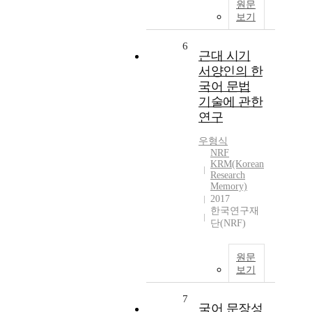
원문
보기
6
근대 시기
서양인의 한
국어 문법
기술에 관한
연구
우형식
NRF
KRM(Korean
Research
Memory)
2017
한국연구재
단(NRF)
원문
보기
7
국어 문장성