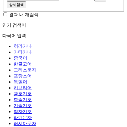
상세검색
결과 내 재검색
인기 검색어
다국어 입력
히라가나
가타카나
중국어
한글고어
그리스문자
프랑스어
독일어
히브리어
괄호기호
학술기호
기술기호
첨자기호
라틴문자
러시아문자