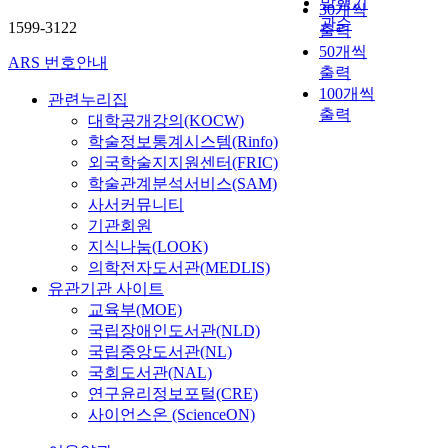
발행기
30개씩
관순
1599-3122
출력
50개씩
ARS 번호안내
출력
100개씩
관련누리집
출력
대학공개강의(KOCW)
학술정보통계시스템(Rinfo)
외국학술지지원센터(FRIC)
학술관계분석서비스(SAM)
사서커뮤니티
기관회원
지식나눔(LOOK)
의학전자도서관(MEDLIS)
유관기관 사이트
교육부(MOE)
국립장애인도서관(NLD)
국립중앙도서관(NL)
국회도서관(NAL)
연구윤리정보포털(CRE)
사이언스온 (ScienceON)