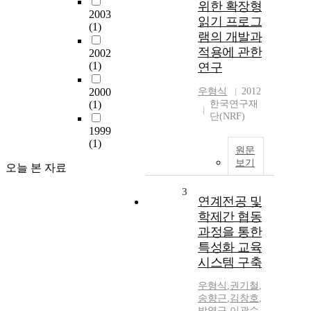
위한 확장형
2003
읽기 프로그
(1)
램의 개발과
적용에 관한
2002
(1)
연구
2000
우형식
2012
(1)
한국연구재
단(NRF)
1999
(1)
원문
보기
오늘 본 자료
3
연계전공 및
학제간 협동
과정을 통한
특성화 교육
시스템 구축
우형식
,
권기철
,
송향근
,
김창호
,
박영구
,
이광수