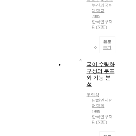
부산외국어
대학교
2005
한국연구재
단(NRF)
원문
보기
4
국어 수량화
구성의 분포
와 기능 분
석
우형식
담화인지언
어학회
1999
한국연구재
단(NRF)