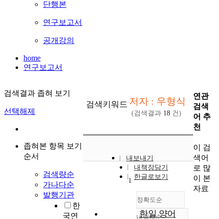
단행본
연구보고서
공개강의
home
연구보고서
검색결과 좁혀 보기
연관
저자 : 우형식
검색키워드
검색
선택해제
(검색결과
18
건)
어 추
천
좁혀본 항목 보기
이 검
순서
색어
내보내기
로 많
내책장담기
검색량순
한글로보기
이 본
1
가나다순
자료
발행기관
정확도순
한
한일 양어
국연
내림차순