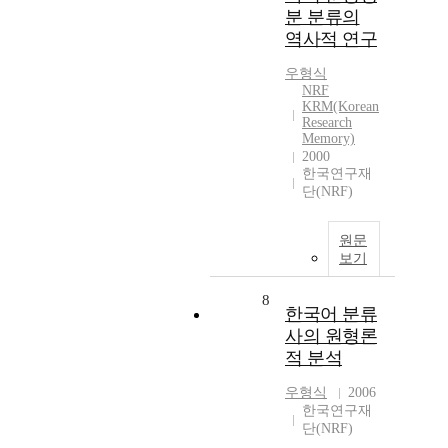
분 분류의
역사적 연구
우형식
NRF
KRM(Korean
Research
Memory)
2000
한국연구재
단(NRF)
원문
보기
8
한국어 분류
사의 원형론
적 분석
우형식
2006
한국연구재
단(NRF)