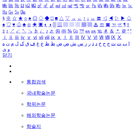
㎒
㎓
㎔
Ω
㏀
㏁
㎊
㎋
㎌
㏖
㏅
㎭
㎮
㎯
㏛
㎩
㎪
㎫
㎬
㏝
㏐
㏓
㏃
㏉
㏜
㏆
§
※
☆
★
○
●
◎
◇
◆
□
■
△
▽
→
←
↑
↓
↔
〓
◁
◀
▷
▶
♤
♠
♡
♥
♧
♣
⊙
◈
▣
◐
◑
▒
▤
▥
▨
▧
▦
▩
♨
☏
☎
☜
☞
¶
†
‡
↕
↗
↙
↖
↘
♭
♩
♪
♬
㉿
㈜
№
㏇
™
㏂
㏘
℡
＃
＆
＊
＠
ª
º
ⅰ
ⅱ
ⅲ
ⅳ
ⅴ
ⅵ
ⅶ
ⅷ
ⅸ
ⅹ
Ⅰ
Ⅱ
Ⅲ
Ⅳ
Ⅴ
Ⅵ
Ⅶ
Ⅷ
Ⅸ
Ⅹ
ا
ب
ت
ث
ج
ح
خ
د
ذ
ر
ز
س
ش
ص
ض
ط
ظ
ع
غ
ف
ق
ک
ل
م
ن
ه
و
ی
닫기
통합검색
국내학술논문
학위논문
해외학술논문
학술지