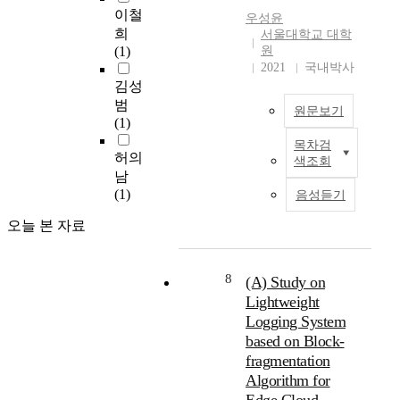
i
a
이
이철
우성윤
n
n
된
희
서울대학교 대학
C
d
다
(1)
원
h
d
.
2021
국내박사
u
e
따
김성
n
f
라
범
원문보기
q
e
서
(1)
i
n
양
목차검
u
s
R
이
허의
색조회
P
e
e
온
남
e
o
c
성
(1)
음성듣기
r
f
e
염
i
Q
n
오늘 본 자료
료
o
i
t
의
d
d
l
사
,
y
y
8
용
(A) Study on
i
n
,
의
Lightweight
s
a
h
확
Logging System
a
s
a
대
based on Block-
o
t
r
를
fragmentation
u
y
d
위
Algorithm for
t
d
w
해
s
u
a