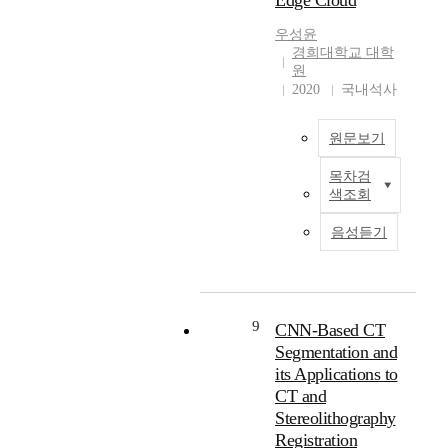
Edge Cloud
서
t
r
r
는
우성윤
a
i
e
낮
경희대학교 대학
n
n
-
은
원
d
g
b
내
2020
국내석사
i
t
a
광
n
h
s
성
g
원문보기
e
e
을
C
C
d
보
목차검
h
h
n
I
완
색조회
i
i
e
n
할
n
n
u
t
수
음성듣기
e
e
r
h
있
s
s
a
e
는
e
e
l
e
보
p
C
n
d
편
o
h
e
g
적
9
CNN-Based CT
l
u
t
e
인
Segmentation and
i
n
w
c
방
its Applications to
t
Q
o
l
법
CT and
i
i
r
o
이
Stereolithography
c
u
k
u
필
i
Registration
P
s
d
요