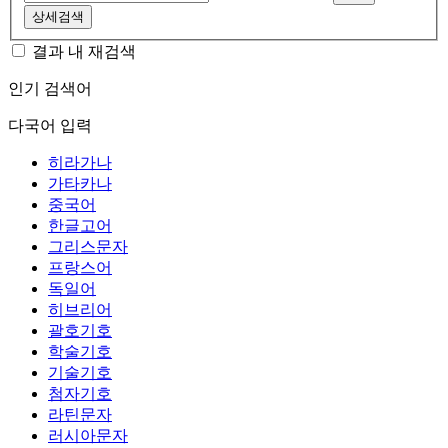
상세검색
결과 내 재검색
인기 검색어
다국어 입력
히라가나
가타카나
중국어
한글고어
그리스문자
프랑스어
독일어
히브리어
괄호기호
학술기호
기술기호
첨자기호
라틴문자
러시아문자