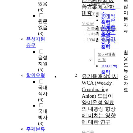
理店制度의 改
로
순
있음
10개씩 출력
내림차순
많
善方案에 관한
인기도
(6)
이
硏究
순
조회
10개씩
본
연도순
원문
출력
우성윤
자
제목순
없음
20개씩
건국대학교 경영
료
저자순
(3)
대학원
출력
발행기
음성지원
1994
국내석사
30개씩
관순
유무
출력
활
50개씩
복사/대출
음성
용
출력
신청
지원
도
100개씩
(5)
높
출력
학위유형
2
유기용매상에서
은
WCA (Weakly
자
국내
Coordinating
료
석사
Anion) 도입이
(6)
양이온성 염료
의 내광성 향상
국내
에 미치는 영향
박사
에 대한 연구
(3)
주제분류
우성윤