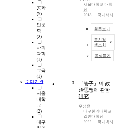
서울대학교 대학
공학
원
(5)
2018
국내석사
인문
원문보기
학
(2)
목차검
양
색조회
이
사회
온
과학
음성듣기
성
(1)
염
료
교육
는
(1)
수여기관
일
3
『管子』의 政
반
治思想에 관한
적
서울
硏究
으
대학
로
교
우성윤
우
(2)
대구한의대학교
수
일반대학원
한
대구
2022
국내박사
색