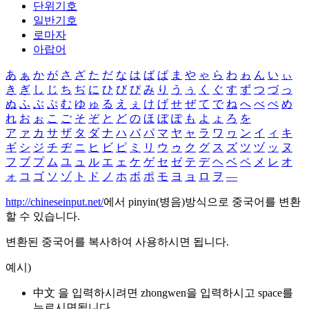
단위기호
일반기호
로마자
아랍어
あ
ぁ
か
が
さ
ざ
た
だ
な
は
ば
ぱ
ま
や
ゃ
ら
わ
ゎ
ん
い
ぃ
き
ぎ
し
じ
ち
ぢ
に
ひ
び
ぴ
み
り
う
ぅ
く
ぐ
す
ず
つ
づ
っ
ぬ
ふ
ぶ
ぷ
む
ゆ
ゅ
る
え
ぇ
け
げ
せ
ぜ
て
で
ね
へ
べ
ぺ
め
れ
お
ぉ
こ
ご
そ
ぞ
と
ど
の
ほ
ぼ
ぽ
も
よ
ょ
ろ
を
ア
ァ
カ
サ
ザ
タ
ダ
ナ
ハ
バ
パ
マ
ヤ
ャ
ラ
ワ
ヮ
ン
イ
ィ
キ
ギ
シ
ジ
チ
ヂ
ニ
ヒ
ビ
ピ
ミ
リ
ウ
ゥ
ク
グ
ス
ズ
ツ
ヅ
ッ
ヌ
フ
ブ
プ
ム
ユ
ュ
ル
エ
ェ
ケ
ゲ
セ
ゼ
テ
デ
ヘ
ベ
ペ
メ
レ
オ
ォ
コ
ゴ
ソ
ゾ
ト
ド
ノ
ホ
ボ
ポ
モ
ヨ
ョ
ロ
ヲ
―
http://chineseinput.net/
에서 pinyin(병음)방식으로 중국어를 변환
할 수 있습니다.
변환된 중국어를 복사하여 사용하시면 됩니다.
예시)
中文 을 입력하시려면
zhongwen
을 입력하시고 space를
누르시면됩니다.