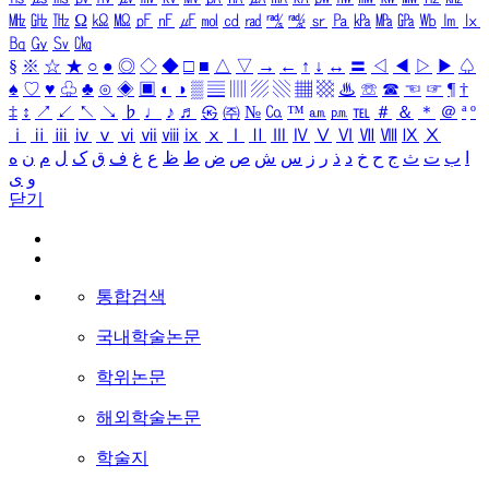
㎒
㎓
㎔
Ω
㏀
㏁
㎊
㎋
㎌
㏖
㏅
㎭
㎮
㎯
㏛
㎩
㎪
㎫
㎬
㏝
㏐
㏓
㏃
㏉
㏜
㏆
§
※
☆
★
○
●
◎
◇
◆
□
■
△
▽
→
←
↑
↓
↔
〓
◁
◀
▷
▶
♤
♠
♡
♥
♧
♣
⊙
◈
▣
◐
◑
▒
▤
▥
▨
▧
▦
▩
♨
☏
☎
☜
☞
¶
†
‡
↕
↗
↙
↖
↘
♭
♩
♪
♬
㉿
㈜
№
㏇
™
㏂
㏘
℡
＃
＆
＊
＠
ª
º
ⅰ
ⅱ
ⅲ
ⅳ
ⅴ
ⅵ
ⅶ
ⅷ
ⅸ
ⅹ
Ⅰ
Ⅱ
Ⅲ
Ⅳ
Ⅴ
Ⅵ
Ⅶ
Ⅷ
Ⅸ
Ⅹ
ا
ب
ت
ث
ج
ح
خ
د
ذ
ر
ز
س
ش
ص
ض
ط
ظ
ع
غ
ف
ق
ک
ل
م
ن
ه
و
ی
닫기
통합검색
국내학술논문
학위논문
해외학술논문
학술지