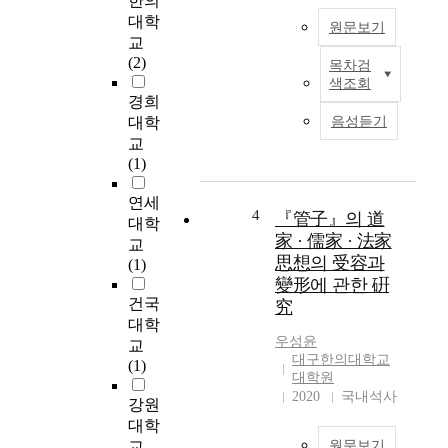
한의
특
대학
원문보기
성
교
을
(2)
목차검
G
가
색조회
u
짐
경희
a
에
대학
음성듣기
n
도
교
Z
불
(1)
h
구
o
하
연세
n
4
『管子』의 道
고
대학
g
,
家 · 儒家 · 法家
교
(
낮
思想의 受容과
(1)
7
은
變形에 관한 硏
2
내
건국
究
5
광
대학
B
성
우성윤
교
C
때
대구한의대학교
(1)
t
문
대학원
o
2020
국내석사
에
강원
6
그
대학
4
응
교
원문보기