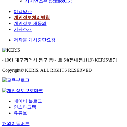
n
사이언스온 (ScienceON)
w
o
o
s
g
n
f
m
t
이용약관
A
t
G
p
o
개인정보처리방침
n
o
u
u
u
i
개인정보 재동의
u
a
t
s
o
기관소개
s
n
e
e
n
a
Z
c
r
저작물 게시중단요청
(
s
h
o
s
W
t
o
m
t
C
h
n
p
h
A
41061 대구광역시 동구 동내로 64(동내동1119) KERIS빌딩
e
g
l
r
)
i
h
e
o
를
Copyright© KERIS. ALL RIGHTS RESERVED
d
a
x
u
도
i
s
d
g
입
o
r
a
h
하
m
e
t
e
여
o
m
a
d
염
f
a
네이버 블로그
e
g
료
D
i
f
인스타그램
e
의
a
n
f
유튜브
n
내
v
e
i
o
광
i
해외이동버튼
d
c
d
성