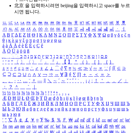
北京 을 입력하시려면
beijing
을 입력하시고 space를 누르
시면 됩니다.
ㅥ
ㅦ
ㅧ
ㅨ
ㅩ
ㅪ
ㅫ
ㅬ
ㅭ
ㅮ
ㅯ
ㅰ
ㅱ
ㅲ
ㅳ
ㅴ
ㅵ
ㅶ
ㅷ
ㅸ
ㅹ
ㅺ
ㅻ
ㅼ
ㅽ
ㅾ
ㅿ
ㆀ
ㆁ
ㆂ
ㆃ
ㆄ
ㆅ
ㆆ
ㆇ
ㆈ
ㆉ
ㆊ
ㆋ
ㆌ
ㆍ
ㆎ
Α
Β
Γ
Δ
Ε
Ζ
Η
Θ
Ι
Κ
Λ
Μ
Ν
Ξ
Ο
Π
Ρ
Σ
Τ
Υ
Φ
Χ
Ψ
Ω
α
β
γ
δ
ε
ζ
η
θ
ι
κ
λ
μ
ν
ξ
ο
π
ρ
σ
τ
υ
φ
χ
ψ
ω
á
à
Á
À
é
è
É
È
ç
Ç
ê
Ä
Ö
Ü
ä
ö
ü
ß
ְ
ֳ
ֲ
ֱ
ָ
ַ
ֵ
ֶ
ִ
ֹ
ּ
ֻ
ׂ
ׁ
ּ
ב
ה
נ
מ
צ
ת
ץ
ש
ד
ג
כ
ע
י
ח
ל
ך
ף
ק
ר
א
ט
ו
ן
ם
פ
‘
’
“
”
〔
〕
〈
〉
「
」
『
』
【
】
＂
（
）
［
］
｛
｝
±
×
÷
≠
≤
≥
∞
∴
♂
♀
∠
⊥
⌒
∂
∇
≡
≒
≪
≫
√
∽
∝
∵
∫
∬
∈
∋
⊆
⊇
⊂
⊃
∪
∩
∧
∨
￢
⇒
⇔
∀
∃
∮
∑
∏
＋
－
＜
＝
＞
、
。
·
‥
…
¨
〃
―
∥
＼
∼
´
～
ˇ
˘
˝
˚
˙
¸
˛
¡
¿
ː
！
＇
，
．
／
：
；
？
＾
＿
｀
｜
½
⅓
⅔
¼
¾
⅛
⅜
⅝
⅞
¹
²
³
⁴
ⁿ
₁
₂
₃
₄
Æ
Ð
Ħ
Ĳ
Ł
Ø
Œ
Þ
Ŧ
Ŋ
æ
đ
ð
ħ
ı
ĳ
ĸ
ŀ
ł
ø
œ
ß
þ
ŧ
ŋ
ŉ
А
Б
В
Г
Д
Е
Ё
Ж
З
И
Й
К
Л
М
Н
О
П
Р
С
Т
У
Ф
Х
Ц
Ч
Ш
Щ
Ъ
Ы
Ь
Э
Ю
Я
а
б
в
г
д
е
ё
ж
з
и
й
к
л
м
н
о
п
р
с
т
у
ф
х
ц
ч
ш
щ
ъ
ы
ь
э
ю
я
′
″
℃
Å
￠
￡
￥
¤
℉
‰
＄
％
Ｆ
￦
㎕
㎖
㎗
ℓ
㎘
㏄
㎣
㎤
㎥
㎦
㎙
㎚
㎛
㎜
㎝
㎞
㎟
㎠
㎡
㎢
㏊
㎍
㎎
㎏
㏏
㎈
㎉
㏈
㎧
㎨
㎰
㎱
㎲
㎳
㎴
㎵
㎶
㎷
㎸
㎹
㎀
㎁
㎂
㎃
㎄
㎺
㎻
㎽
㎾
㎿
㎐
㎑