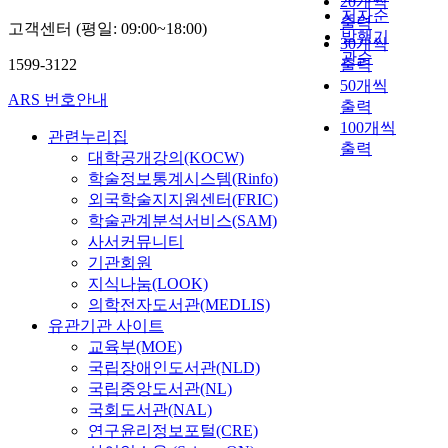
20개씩
i
r
n
p
는
저자순
g
출력
s
e
r
고객센터 (평일: 09:00~18:00)
음
발행기
u
30개씩
t
u
o
이
관순
r
a
1599-3122
출력
r
v
온
e
n
o
50개씩
i
인
ARS 번호안내
G
d
m
출력
d
W
w
i
o
e
100개씩
e
관련누리집
a
n
r
r
출력
a
대학공개강의(KOCW)
n
g
p
s
k
학술정보통계시스템(Rinfo)
j
o
h
p
l
외국학술지지원센터(FRIC)
u
f
i
r
y
학술관계분석서비스(SAM)
n
t
c
o
C
사서커뮤니티
g
h
s
v
o
i
기관회원
e
y
i
o
s
지식나눔(LOOK)
c
s
d
r
q
h
의학전자도서관(MEDLIS)
t
e
d
u
a
e
유관기관 사이트
s
i
i
r
m
교육부(MOE)
e
n
t
a
s
r
국립장애인도서관(NLD)
a
e
c
c
v
국립중앙도서관(NL)
-
k
t
a
i
국회도서관(NAL)
t
n
e
n
c
i
연구윤리정보포털(CRE)
o
r
c
e