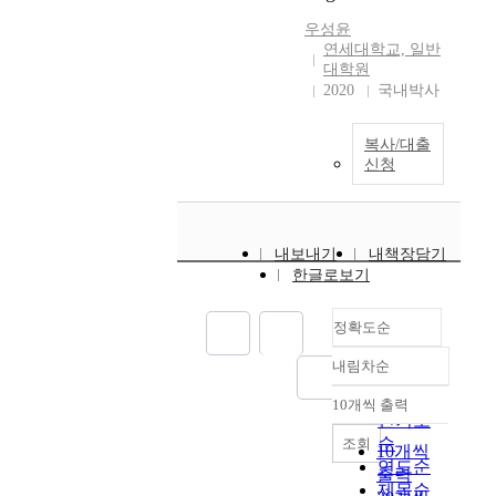
a
e
(
,
하
우성윤
n
r
H
w
다
연세대학교, 일반
s
i
N
h
.
대학원
i
o
N
e
이
2020
국내박사
n
d
s
n
를
a
.
)
t
위
n
복사/대출
U
h
w
하
신청
c
n
a
o
여
i
t
v
t
염
e
i
e
y
료
n
l
e
p
양
t
내보내기
내책장담기
n
m
e
이
한글로보기
C
o
e
s
온
h
w
r
o
과
i
,
g
f
정확도순
약
n
t
e
s
하
a
내림차순
h
d
e
정확도
게
.
e
s
r
상
순
10개씩 출력
T
u
내림차순
i
v
호
인기도
h
n
n
i
작
순
조회
10개씩
e
d
c
c
용
연도순
출력
f
e
e
e
하
제목순