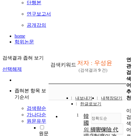
단행본
연구보고서
공개강의
home
학위논문
검색결과 좁혀 보기
연
저자 : 우성윤
검색키워드
관
선택해제
(검색결과
9
건)
검
색
어
좁혀본 항목 보
추
기순서
천
내보내기
내책장담기
한글로보기
검색량순
이
가나다순
1
韓
검
정확도순
원문유무
國
색
의 損害保險 代
내림차순
어
정확도
원문