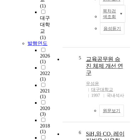
5
용
(1)
B
에
목차검
G
C
한
색조회
대구
w
)
계
대학
a
w
가
음성듣기
교
n
a
있
(1)
j
s
다
발행연도
u
a
.
n
p
특
2026
g
o
5
교육공무원 승
히
(1)
(
l
진 체제 개선 연
색
B
i
재
구
2022
.
t
로
(1)
C
i
우성윤
이
.
c
대구대학교
용
2021
7
i
1997
국내석사
(1)
하
1
a
기
9
n
2020
위
원문보기
-
w
(3)
해
B
h
서
.
2018
o
는
(1)
C
l
6
SiH₄와 CO₂ 레이
염
.
e