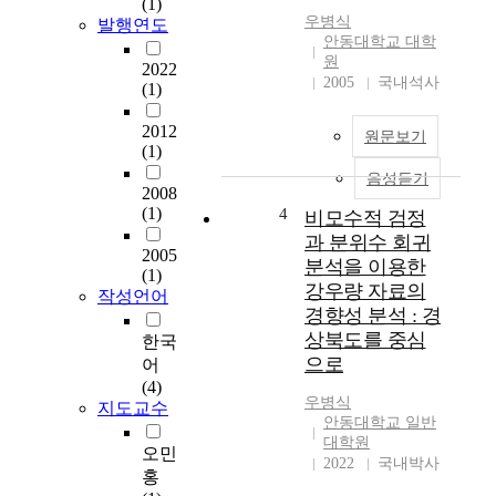
(1)
장
a
우병식
발행연도
특
s
안동대학교 대학
성
s
원
2022
에
2005
국내석사
M
(1)
관
a
한
t
2012
원문보기
연
e
(1)
구
r
음성듣기
A
2008
i
S
(1)
4
비모수적 검정
a
t
l
과 분위수 회귀
2005
u
s
분석을 이용한
(1)
d
f
강우량 자료의
작성언어
y
o
경향성 분석 : 경
o
r
상북도를 중심
한국
n
H
으로
어
t
i
(4)
h
g
우병식
지도교수
e
h
안동대학교 일반
E
S
대학원
오민
m
c
2022
국내박사
홍
p
h