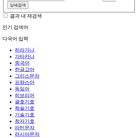
상세검색
결과 내 재검색
인기 검색어
다국어 입력
히라가나
가타카나
중국어
한글고어
그리스문자
프랑스어
독일어
히브리어
괄호기호
학술기호
기술기호
첨자기호
라틴문자
러시아문자