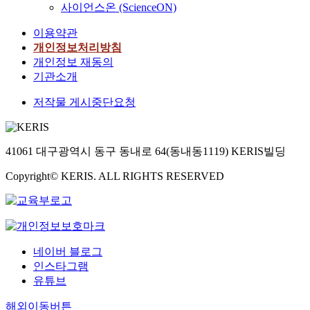
r
t
사이언스온 (ScienceON)
c
k
e
e
이용약관
e
m
F
t
p
개인정보처리방침
o
i
o
개인정보 재동의
c
n
r
기관소개
u
B
a
s
저작물 게시중단요청
u
l
e
s
s
d
a
c
-
n
a
W
41061 대구광역시 동구 동내로 64(동내동1119) KERIS빌딩
경
l
o
제
e
o
Copyright© KERIS. ALL RIGHTS RESERVED
학
s
b
과
h
y
우
a
e
병
s
o
식
b
n
네이버 블로그
지
e
g
인스타그램
도
e
s
유튜브
교
n
i
수
a
k
해외이동버튼
오
m