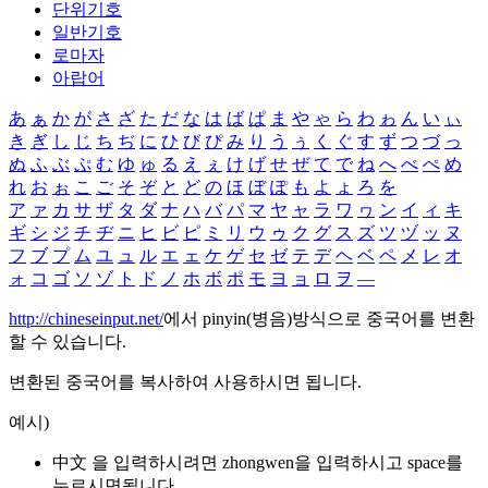
단위기호
일반기호
로마자
아랍어
あ
ぁ
か
が
さ
ざ
た
だ
な
は
ば
ぱ
ま
や
ゃ
ら
わ
ゎ
ん
い
ぃ
き
ぎ
し
じ
ち
ぢ
に
ひ
び
ぴ
み
り
う
ぅ
く
ぐ
す
ず
つ
づ
っ
ぬ
ふ
ぶ
ぷ
む
ゆ
ゅ
る
え
ぇ
け
げ
せ
ぜ
て
で
ね
へ
べ
ぺ
め
れ
お
ぉ
こ
ご
そ
ぞ
と
ど
の
ほ
ぼ
ぽ
も
よ
ょ
ろ
を
ア
ァ
カ
サ
ザ
タ
ダ
ナ
ハ
バ
パ
マ
ヤ
ャ
ラ
ワ
ヮ
ン
イ
ィ
キ
ギ
シ
ジ
チ
ヂ
ニ
ヒ
ビ
ピ
ミ
リ
ウ
ゥ
ク
グ
ス
ズ
ツ
ヅ
ッ
ヌ
フ
ブ
プ
ム
ユ
ュ
ル
エ
ェ
ケ
ゲ
セ
ゼ
テ
デ
ヘ
ベ
ペ
メ
レ
オ
ォ
コ
ゴ
ソ
ゾ
ト
ド
ノ
ホ
ボ
ポ
モ
ヨ
ョ
ロ
ヲ
―
http://chineseinput.net/
에서 pinyin(병음)방식으로 중국어를 변환
할 수 있습니다.
변환된 중국어를 복사하여 사용하시면 됩니다.
예시)
中文 을 입력하시려면
zhongwen
을 입력하시고 space를
누르시면됩니다.