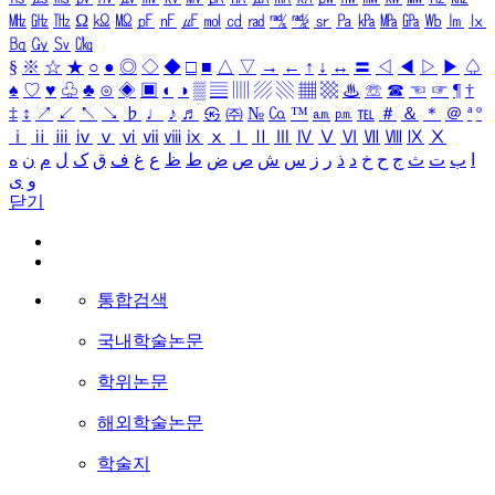
㎒
㎓
㎔
Ω
㏀
㏁
㎊
㎋
㎌
㏖
㏅
㎭
㎮
㎯
㏛
㎩
㎪
㎫
㎬
㏝
㏐
㏓
㏃
㏉
㏜
㏆
§
※
☆
★
○
●
◎
◇
◆
□
■
△
▽
→
←
↑
↓
↔
〓
◁
◀
▷
▶
♤
♠
♡
♥
♧
♣
⊙
◈
▣
◐
◑
▒
▤
▥
▨
▧
▦
▩
♨
☏
☎
☜
☞
¶
†
‡
↕
↗
↙
↖
↘
♭
♩
♪
♬
㉿
㈜
№
㏇
™
㏂
㏘
℡
＃
＆
＊
＠
ª
º
ⅰ
ⅱ
ⅲ
ⅳ
ⅴ
ⅵ
ⅶ
ⅷ
ⅸ
ⅹ
Ⅰ
Ⅱ
Ⅲ
Ⅳ
Ⅴ
Ⅵ
Ⅶ
Ⅷ
Ⅸ
Ⅹ
ا
ب
ت
ث
ج
ح
خ
د
ذ
ر
ز
س
ش
ص
ض
ط
ظ
ع
غ
ف
ق
ک
ل
م
ن
ه
و
ی
닫기
통합검색
국내학술논문
학위논문
해외학술논문
학술지