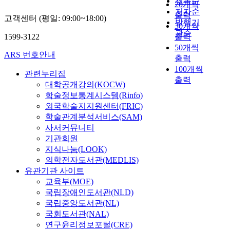
제목순
20개씩
a
s
e
저자순
출력
고객센터 (평일: 09:00~18:00)
r
o
n
발행기
30개씩
a
f
t
관순
1599-3122
출력
c
d
a
50개씩
t
i
n
ARS 번호안내
출력
e
f
d
100개씩
r
f
E
관련누리집
출력
i
e
l
대학공개강의(KOCW)
s
r
e
학술정보통계시스템(Rinfo)
t
e
c
외국학술지지원센터(FRIC)
i
n
t
학술관계분석서비스(SAM)
c
t
r
사서커뮤니티
s
s
i
기관회원
o
p
c
지식나눔(LOOK)
f
a
R
의학전자도서관(MEDLIS)
L
t
e
유관기관 사이트
a
i
s
교육부(MOE)
b
a
i
국립장애인도서관(NLD)
o
l
s
국립중앙도서관(NL)
r
a
t
M
n
국회도서관(NAL)
a
a
d
연구윤리정보포털(CRE)
n