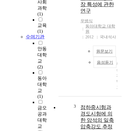
n
사회
장 특성에 관한
t
과학
연구
a
(1)
n
우병식
d
교육
동아대학교 대학
A
(1)
원
p
수여기관
2012
국내석사
p
l
안동
원문보기
i
대학
c
교
음성듣기
부
a
(2)
산
t
지
i
동아
역
o
대학
고
n
교
용
o
(1)
실
f
태
3
I
점하중시험과
금오
와
C
경도시험에 의
공과
노
T
한 암석의 일축
대학
동
C
교
압축강도 추정
시
l