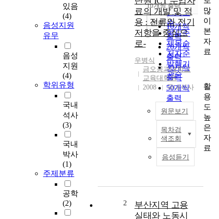
단원 ICT 수업자
로
순
있음
10개씩 출력
내림차순
많
료의 개발 및 적
인기도
(4)
이
용 : 전류와 전기
순
조회
음성지원
10개씩
본
저항을 중심으
연도순
유무
출력
자
로-
제목순
20개씩
료
저자순
음성
출력
우병식
발행기
지원
30개씩
금오공과대학교
관순
(4)
출력
교육대학원
학위유형
활
2008
50개씩
국내석사
용
출력
국내
도
100개씩
원문보기
석사
높
출력
(3)
은
목차검
D
자
색조회
e
국내
료
v
박사
음성듣기
e
(1)
l
주제분류
o
p
공학
m
(2)
2
부산지역 고용
e
실태와 노동시