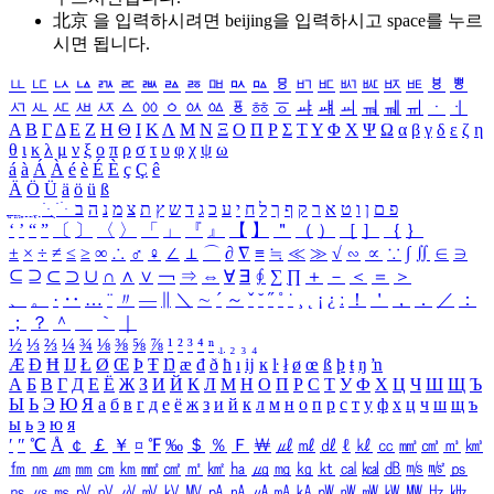
北京 을 입력하시려면
beijing
을 입력하시고 space를 누르
시면 됩니다.
ㅥ
ㅦ
ㅧ
ㅨ
ㅩ
ㅪ
ㅫ
ㅬ
ㅭ
ㅮ
ㅯ
ㅰ
ㅱ
ㅲ
ㅳ
ㅴ
ㅵ
ㅶ
ㅷ
ㅸ
ㅹ
ㅺ
ㅻ
ㅼ
ㅽ
ㅾ
ㅿ
ㆀ
ㆁ
ㆂ
ㆃ
ㆄ
ㆅ
ㆆ
ㆇ
ㆈ
ㆉ
ㆊ
ㆋ
ㆌ
ㆍ
ㆎ
Α
Β
Γ
Δ
Ε
Ζ
Η
Θ
Ι
Κ
Λ
Μ
Ν
Ξ
Ο
Π
Ρ
Σ
Τ
Υ
Φ
Χ
Ψ
Ω
α
β
γ
δ
ε
ζ
η
θ
ι
κ
λ
μ
ν
ξ
ο
π
ρ
σ
τ
υ
φ
χ
ψ
ω
á
à
Á
À
é
è
É
È
ç
Ç
ê
Ä
Ö
Ü
ä
ö
ü
ß
ְ
ֳ
ֲ
ֱ
ָ
ַ
ֵ
ֶ
ִ
ֹ
ּ
ֻ
ׂ
ׁ
ּ
ב
ה
נ
מ
צ
ת
ץ
ש
ד
ג
כ
ע
י
ח
ל
ך
ף
ק
ר
א
ט
ו
ן
ם
פ
‘
’
“
”
〔
〕
〈
〉
「
」
『
』
【
】
＂
（
）
［
］
｛
｝
±
×
÷
≠
≤
≥
∞
∴
♂
♀
∠
⊥
⌒
∂
∇
≡
≒
≪
≫
√
∽
∝
∵
∫
∬
∈
∋
⊆
⊇
⊂
⊃
∪
∩
∧
∨
￢
⇒
⇔
∀
∃
∮
∑
∏
＋
－
＜
＝
＞
、
。
·
‥
…
¨
〃
―
∥
＼
∼
´
～
ˇ
˘
˝
˚
˙
¸
˛
¡
¿
ː
！
＇
，
．
／
：
；
？
＾
＿
｀
｜
½
⅓
⅔
¼
¾
⅛
⅜
⅝
⅞
¹
²
³
⁴
ⁿ
₁
₂
₃
₄
Æ
Ð
Ħ
Ĳ
Ł
Ø
Œ
Þ
Ŧ
Ŋ
æ
đ
ð
ħ
ı
ĳ
ĸ
ŀ
ł
ø
œ
ß
þ
ŧ
ŋ
ŉ
А
Б
В
Г
Д
Е
Ё
Ж
З
И
Й
К
Л
М
Н
О
П
Р
С
Т
У
Ф
Х
Ц
Ч
Ш
Щ
Ъ
Ы
Ь
Э
Ю
Я
а
б
в
г
д
е
ё
ж
з
и
й
к
л
м
н
о
п
р
с
т
у
ф
х
ц
ч
ш
щ
ъ
ы
ь
э
ю
я
′
″
℃
Å
￠
￡
￥
¤
℉
‰
＄
％
Ｆ
￦
㎕
㎖
㎗
ℓ
㎘
㏄
㎣
㎤
㎥
㎦
㎙
㎚
㎛
㎜
㎝
㎞
㎟
㎠
㎡
㎢
㏊
㎍
㎎
㎏
㏏
㎈
㎉
㏈
㎧
㎨
㎰
㎱
㎲
㎳
㎴
㎵
㎶
㎷
㎸
㎹
㎀
㎁
㎂
㎃
㎄
㎺
㎻
㎽
㎾
㎿
㎐
㎑