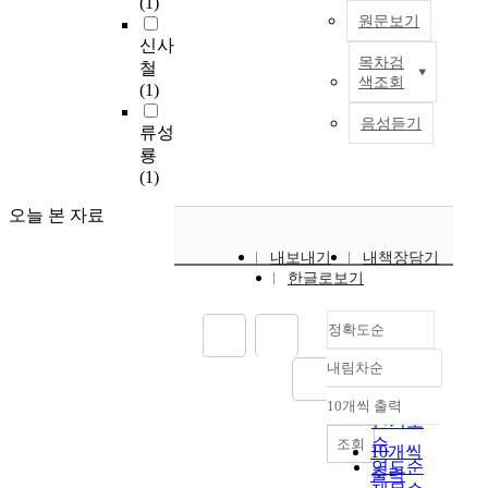
(1)
l
o
원문보기
o
o
신사
y
l
목차검
철
m
R
P
색조회
(1)
e
a
h
n
i
y
음성듣기
류성
t
n
s
룡
P
f
i
(1)
e
a
c
r
l
s
오늘 본 자료
f
l
-
o
t
E
내보내기
내책장담기
r
r
l
한글로보기
m
e
e
a
n
c
정확도순
n
d
t
c
a
r
내림차순
e
n
정확도
i
a
a
순
c
10개씩 출력
내림차순
n
l
인기도
C
d
y
순
u
조회
10개씩
C
s
r
연도순
출력
h
i
r