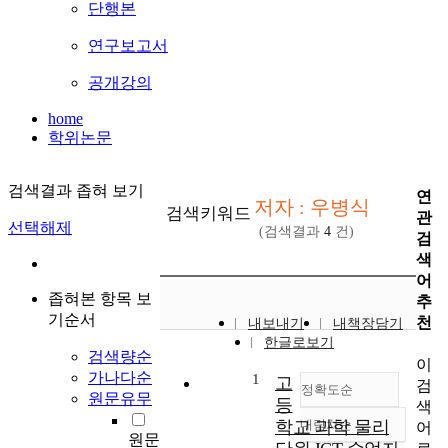
단행본
연구보고서
공개강의
home
학위논문
검색결과 좁혀 보기
연
저자 : 우병식
검색키워드
관
선택해제
(검색결과
4
건)
검
색
어
좁혀본 항목 보
추
기순서
천
내보내기
내책장담기
한글로보기
검색량순
이
가나다순
1
고
검
정확도순
원문유무
등
색
학교 과학 물리
내림차순
어
정확도
원문