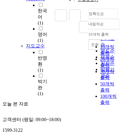
및
t
이
i
한국
동
정확도순
n
어
성
t
(1)
내림차순
건
r
정확도
물
o
순
영어
10개씩 출력
내림차순
에
d
인기도
(1)
적
u
순
조회
지도교수
10개씩
용
c
연도순
출력
되
t
제목순
반영
20개씩
는
i
저자순
환
출력
큰
o
발행기
(1)
30개씩
데
n
관순
출력
이
i
박기
50개씩
터
s
완
출력
와
u
(1)
같
100개씩
s
이
출력
u
오늘 본 자료
기
a
술
l
고객센터 (평일: 09:00~18:00)
혁
l
신
y
1599-3122
에
a