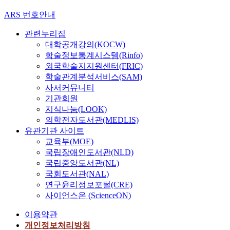
관
r
ARS 번호안내
한
i
것
s
관련누리집
이
k
대학공개강의(KOCW)
고
y
학술정보통계시스템(Rinfo)
다
b
외국학술지지원센터(FRIC)
른
u
학술관계분석서비스(SAM)
하
s
사서커뮤니티
나
i
기관회원
는
n
지식나눔(LOOK)
사
e
의학전자도서관(MEDLIS)
용
s
유관기관 사이트
자
s
교육부(MOE)
의
b
국립장애인도서관(NLD)
요
e
국립중앙도서관(NL)
구
c
와
국회도서관(NAL)
a
사
연구윤리정보포털(CRE)
u
용
s
사이언스온 (ScienceON)
자
e
이용약관
경
o
험
개인정보처리방침
f