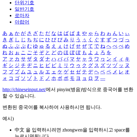
단위기호
일반기호
로마자
아랍어
あ
ぁ
か
が
さ
ざ
た
だ
な
は
ば
ぱ
ま
や
ゃ
ら
わ
ゎ
ん
い
ぃ
き
ぎ
し
じ
ち
ぢ
に
ひ
び
ぴ
み
り
う
ぅ
く
ぐ
す
ず
つ
づ
っ
ぬ
ふ
ぶ
ぷ
む
ゆ
ゅ
る
え
ぇ
け
げ
せ
ぜ
て
で
ね
へ
べ
ぺ
め
れ
お
ぉ
こ
ご
そ
ぞ
と
ど
の
ほ
ぼ
ぽ
も
よ
ょ
ろ
を
ア
ァ
カ
サ
ザ
タ
ダ
ナ
ハ
バ
パ
マ
ヤ
ャ
ラ
ワ
ヮ
ン
イ
ィ
キ
ギ
シ
ジ
チ
ヂ
ニ
ヒ
ビ
ピ
ミ
リ
ウ
ゥ
ク
グ
ス
ズ
ツ
ヅ
ッ
ヌ
フ
ブ
プ
ム
ユ
ュ
ル
エ
ェ
ケ
ゲ
セ
ゼ
テ
デ
ヘ
ベ
ペ
メ
レ
オ
ォ
コ
ゴ
ソ
ゾ
ト
ド
ノ
ホ
ボ
ポ
モ
ヨ
ョ
ロ
ヲ
―
http://chineseinput.net/
에서 pinyin(병음)방식으로 중국어를 변환
할 수 있습니다.
변환된 중국어를 복사하여 사용하시면 됩니다.
예시)
中文 을 입력하시려면
zhongwen
을 입력하시고 space를
누르시면됩니다.