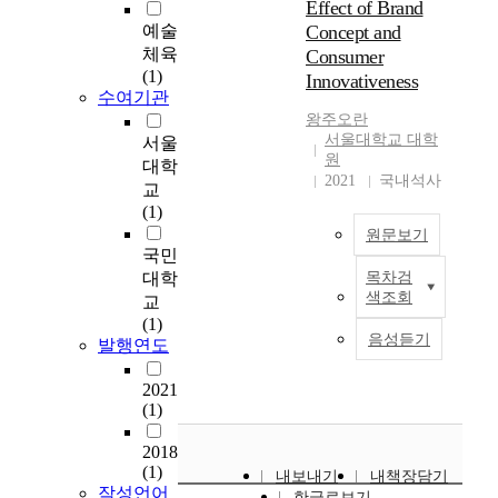
Effect of Brand
마
예술
Concept and
트
체육
Consumer
해
(1)
Innovativeness
지
수여기관
는
왕주오란
이
서울대학교 대학
서울
유
원
대학
중
2021
국내석사
교
에
(1)
하
원문보기
나
국민
는
대학
목차검
모
A
색조회
교
바
n
(1)
일
e
음성듣기
발행연도
정
w
보
p
2021
기
r
(1)
술
o
,
d
2018
탐
u
(1)
내보내기
내책장담기
색
c
작성언어
한글로보기