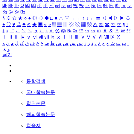
㎒
㎓
㎔
Ω
㏀
㏁
㎊
㎋
㎌
㏖
㏅
㎭
㎮
㎯
㏛
㎩
㎪
㎫
㎬
㏝
㏐
㏓
㏃
㏉
㏜
㏆
§
※
☆
★
○
●
◎
◇
◆
□
■
△
▽
→
←
↑
↓
↔
〓
◁
◀
▷
▶
♤
♠
♡
♥
♧
♣
⊙
◈
▣
◐
◑
▒
▤
▥
▨
▧
▦
▩
♨
☏
☎
☜
☞
¶
†
‡
↕
↗
↙
↖
↘
♭
♩
♪
♬
㉿
㈜
№
㏇
™
㏂
㏘
℡
＃
＆
＊
＠
ª
º
ⅰ
ⅱ
ⅲ
ⅳ
ⅴ
ⅵ
ⅶ
ⅷ
ⅸ
ⅹ
Ⅰ
Ⅱ
Ⅲ
Ⅳ
Ⅴ
Ⅵ
Ⅶ
Ⅷ
Ⅸ
Ⅹ
ا
ب
ت
ث
ج
ح
خ
د
ذ
ر
ز
س
ش
ص
ض
ط
ظ
ع
غ
ف
ق
ک
ل
م
ن
ه
و
ی
닫기
통합검색
국내학술논문
학위논문
해외학술논문
학술지