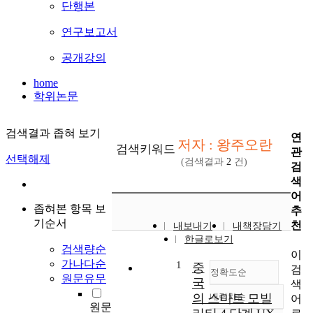
단행본
연구보고서
공개강의
home
학위논문
검색결과 좁혀 보기
연
저자 : 왕주오란
검색키워드
관
선택해제
(검색결과
2
건)
검
색
어
좁혀본 항목 보
추
기순서
천
내보내기
내책장담기
한글로보기
검색량순
이
가나다순
1
중
검
정확도순
원문유무
국
색
의 스마트 모빌
내림차순
어
정확도
원문