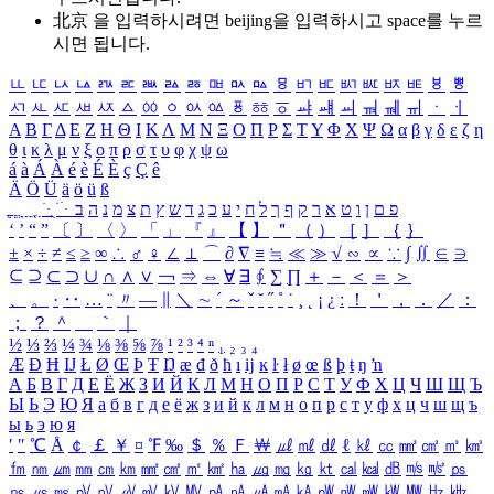
北京 을 입력하시려면
beijing
을 입력하시고 space를 누르
시면 됩니다.
ㅥ
ㅦ
ㅧ
ㅨ
ㅩ
ㅪ
ㅫ
ㅬ
ㅭ
ㅮ
ㅯ
ㅰ
ㅱ
ㅲ
ㅳ
ㅴ
ㅵ
ㅶ
ㅷ
ㅸ
ㅹ
ㅺ
ㅻ
ㅼ
ㅽ
ㅾ
ㅿ
ㆀ
ㆁ
ㆂ
ㆃ
ㆄ
ㆅ
ㆆ
ㆇ
ㆈ
ㆉ
ㆊ
ㆋ
ㆌ
ㆍ
ㆎ
Α
Β
Γ
Δ
Ε
Ζ
Η
Θ
Ι
Κ
Λ
Μ
Ν
Ξ
Ο
Π
Ρ
Σ
Τ
Υ
Φ
Χ
Ψ
Ω
α
β
γ
δ
ε
ζ
η
θ
ι
κ
λ
μ
ν
ξ
ο
π
ρ
σ
τ
υ
φ
χ
ψ
ω
á
à
Á
À
é
è
É
È
ç
Ç
ê
Ä
Ö
Ü
ä
ö
ü
ß
ְ
ֳ
ֲ
ֱ
ָ
ַ
ֵ
ֶ
ִ
ֹ
ּ
ֻ
ׂ
ׁ
ּ
ב
ה
נ
מ
צ
ת
ץ
ש
ד
ג
כ
ע
י
ח
ל
ך
ף
ק
ר
א
ט
ו
ן
ם
פ
‘
’
“
”
〔
〕
〈
〉
「
」
『
』
【
】
＂
（
）
［
］
｛
｝
±
×
÷
≠
≤
≥
∞
∴
♂
♀
∠
⊥
⌒
∂
∇
≡
≒
≪
≫
√
∽
∝
∵
∫
∬
∈
∋
⊆
⊇
⊂
⊃
∪
∩
∧
∨
￢
⇒
⇔
∀
∃
∮
∑
∏
＋
－
＜
＝
＞
、
。
·
‥
…
¨
〃
―
∥
＼
∼
´
～
ˇ
˘
˝
˚
˙
¸
˛
¡
¿
ː
！
＇
，
．
／
：
；
？
＾
＿
｀
｜
½
⅓
⅔
¼
¾
⅛
⅜
⅝
⅞
¹
²
³
⁴
ⁿ
₁
₂
₃
₄
Æ
Ð
Ħ
Ĳ
Ł
Ø
Œ
Þ
Ŧ
Ŋ
æ
đ
ð
ħ
ı
ĳ
ĸ
ŀ
ł
ø
œ
ß
þ
ŧ
ŋ
ŉ
А
Б
В
Г
Д
Е
Ё
Ж
З
И
Й
К
Л
М
Н
О
П
Р
С
Т
У
Ф
Х
Ц
Ч
Ш
Щ
Ъ
Ы
Ь
Э
Ю
Я
а
б
в
г
д
е
ё
ж
з
и
й
к
л
м
н
о
п
р
с
т
у
ф
х
ц
ч
ш
щ
ъ
ы
ь
э
ю
я
′
″
℃
Å
￠
￡
￥
¤
℉
‰
＄
％
Ｆ
￦
㎕
㎖
㎗
ℓ
㎘
㏄
㎣
㎤
㎥
㎦
㎙
㎚
㎛
㎜
㎝
㎞
㎟
㎠
㎡
㎢
㏊
㎍
㎎
㎏
㏏
㎈
㎉
㏈
㎧
㎨
㎰
㎱
㎲
㎳
㎴
㎵
㎶
㎷
㎸
㎹
㎀
㎁
㎂
㎃
㎄
㎺
㎻
㎽
㎾
㎿
㎐
㎑