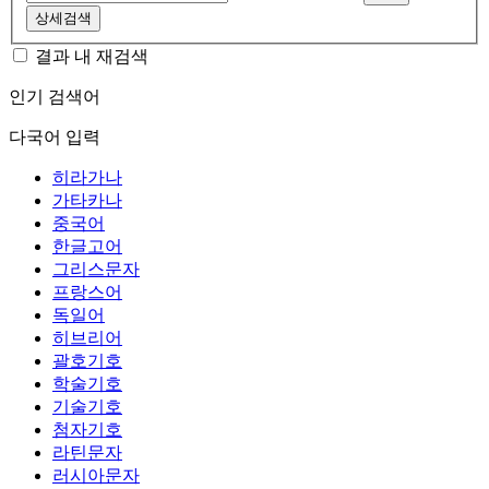
상세검색
결과 내 재검색
인기 검색어
다국어 입력
히라가나
가타카나
중국어
한글고어
그리스문자
프랑스어
독일어
히브리어
괄호기호
학술기호
기술기호
첨자기호
라틴문자
러시아문자