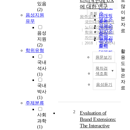
리티 4 단계 UX
로
순
있음
10개씩 출력
내림차순
많
에 대한 연구
인기도
(2)
이
순
조회
음성지원
10개씩
왕주오란
본
연도순
유무
출력
국민대학교 테크
자
제목순
노디자인전문대
20개씩
료
저자순
학원 인터랙션디
음성
출력
자인전공
발행기
지원
30개씩
2018
국내박사
관순
(2)
출력
학위유형
활
50개씩
용
원문보기
출력
국내
도
100개씩
석사
목차검
높
이
출력
색조회
(1)
은
동
자
성
음성듣기
국내
이
료
박사
날
(1)
이
주제분류
갈
수
2
Evaluation of
사회
록
Brand Extensions:
과학
더
The Interactive
(1)
스