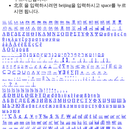
北京 을 입력하시려면
beijing
을 입력하시고 space를 누르
시면 됩니다.
ㅥ
ㅦ
ㅧ
ㅨ
ㅩ
ㅪ
ㅫ
ㅬ
ㅭ
ㅮ
ㅯ
ㅰ
ㅱ
ㅲ
ㅳ
ㅴ
ㅵ
ㅶ
ㅷ
ㅸ
ㅹ
ㅺ
ㅻ
ㅼ
ㅽ
ㅾ
ㅿ
ㆀ
ㆁ
ㆂ
ㆃ
ㆄ
ㆅ
ㆆ
ㆇ
ㆈ
ㆉ
ㆊ
ㆋ
ㆌ
ㆍ
ㆎ
Α
Β
Γ
Δ
Ε
Ζ
Η
Θ
Ι
Κ
Λ
Μ
Ν
Ξ
Ο
Π
Ρ
Σ
Τ
Υ
Φ
Χ
Ψ
Ω
α
β
γ
δ
ε
ζ
η
θ
ι
κ
λ
μ
ν
ξ
ο
π
ρ
σ
τ
υ
φ
χ
ψ
ω
á
à
Á
À
é
è
É
È
ç
Ç
ê
Ä
Ö
Ü
ä
ö
ü
ß
ְ
ֳ
ֲ
ֱ
ָ
ַ
ֵ
ֶ
ִ
ֹ
ּ
ֻ
ׂ
ׁ
ּ
ב
ה
נ
מ
צ
ת
ץ
ש
ד
ג
כ
ע
י
ח
ל
ך
ף
ק
ר
א
ט
ו
ן
ם
פ
‘
’
“
”
〔
〕
〈
〉
「
」
『
』
【
】
＂
（
）
［
］
｛
｝
±
×
÷
≠
≤
≥
∞
∴
♂
♀
∠
⊥
⌒
∂
∇
≡
≒
≪
≫
√
∽
∝
∵
∫
∬
∈
∋
⊆
⊇
⊂
⊃
∪
∩
∧
∨
￢
⇒
⇔
∀
∃
∮
∑
∏
＋
－
＜
＝
＞
、
。
·
‥
…
¨
〃
―
∥
＼
∼
´
～
ˇ
˘
˝
˚
˙
¸
˛
¡
¿
ː
！
＇
，
．
／
：
；
？
＾
＿
｀
｜
½
⅓
⅔
¼
¾
⅛
⅜
⅝
⅞
¹
²
³
⁴
ⁿ
₁
₂
₃
₄
Æ
Ð
Ħ
Ĳ
Ł
Ø
Œ
Þ
Ŧ
Ŋ
æ
đ
ð
ħ
ı
ĳ
ĸ
ŀ
ł
ø
œ
ß
þ
ŧ
ŋ
ŉ
А
Б
В
Г
Д
Е
Ё
Ж
З
И
Й
К
Л
М
Н
О
П
Р
С
Т
У
Ф
Х
Ц
Ч
Ш
Щ
Ъ
Ы
Ь
Э
Ю
Я
а
б
в
г
д
е
ё
ж
з
и
й
к
л
м
н
о
п
р
с
т
у
ф
х
ц
ч
ш
щ
ъ
ы
ь
э
ю
я
′
″
℃
Å
￠
￡
￥
¤
℉
‰
＄
％
Ｆ
￦
㎕
㎖
㎗
ℓ
㎘
㏄
㎣
㎤
㎥
㎦
㎙
㎚
㎛
㎜
㎝
㎞
㎟
㎠
㎡
㎢
㏊
㎍
㎎
㎏
㏏
㎈
㎉
㏈
㎧
㎨
㎰
㎱
㎲
㎳
㎴
㎵
㎶
㎷
㎸
㎹
㎀
㎁
㎂
㎃
㎄
㎺
㎻
㎽
㎾
㎿
㎐
㎑