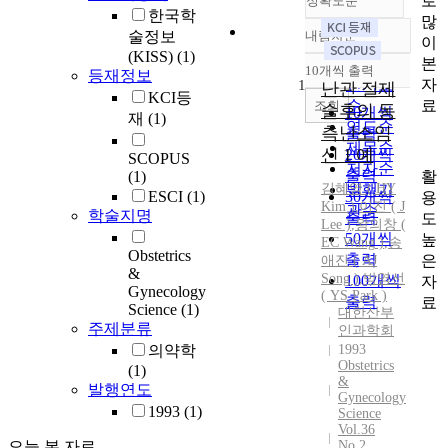
로
정확도순
한국학
많
술정보
내림차순
이
정확도
(KISS)
(1)
본
순
10개씩 출력
등재정보
내림차순
자
인기도
1
난관 절제
KCI등
료
순
조회
술후의 동
10개씩
재
(1)
연도순
측난소임
출력
제목순
신 1 예
20개씩
SCOPUS
저자순
출력
활
(1)
김혜영 ( HY
발행기
ESCI
(1)
30개씩
용
Kim )
,
이진 ( J
관순
학술지명
출력
도
Lee )
,
왕의창
(
50개씩
높
EC
Wang
)
,
송
Obstetrics
출력
은
애진 ( AJ
&
Song )
,
박영선
100개씩
자
Gynecology
( YS Park )
출력
료
Science
(1)
대한산부
주제분류
인과학회
의약학
1993
Obstetrics
(1)
&
발행연도
Gynecology
1993
(1)
Science
Vol.36
오늘 본 자료
No.2