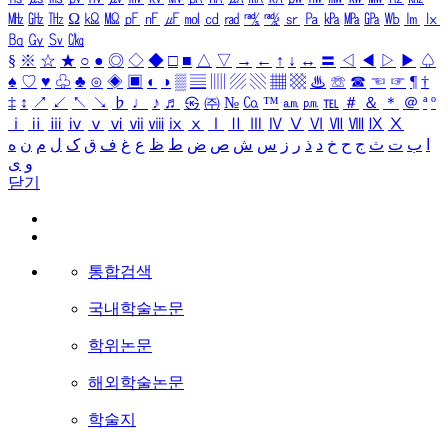
㎒
㎓
㎔
Ω
㏀
㏁
㎊
㎋
㎌
㏖
㏅
㎭
㎮
㎯
㏛
㎩
㎪
㎫
㎬
㏝
㏐
㏓
㏃
㏉
㏜
㏆
§
※
☆
★
○
●
◎
◇
◆
□
■
△
▽
→
←
↑
↓
↔
〓
◁
◀
▷
▶
♤
♠
♡
♥
♧
♣
⊙
◈
▣
◐
◑
▒
▤
▥
▨
▧
▦
▩
♨
☏
☎
☜
☞
¶
†
‡
↕
↗
↙
↖
↘
♭
♩
♪
♬
㉿
㈜
№
㏇
™
㏂
㏘
℡
＃
＆
＊
＠
ª
º
ⅰ
ⅱ
ⅲ
ⅳ
ⅴ
ⅵ
ⅶ
ⅷ
ⅸ
ⅹ
Ⅰ
Ⅱ
Ⅲ
Ⅳ
Ⅴ
Ⅵ
Ⅶ
Ⅷ
Ⅸ
Ⅹ
ا
ب
ت
ث
ج
ح
خ
د
ذ
ر
ز
س
ش
ص
ض
ط
ظ
ع
غ
ف
ق
ک
ل
م
ن
ه
و
ی
닫기
통합검색
국내학술논문
학위논문
해외학술논문
학술지