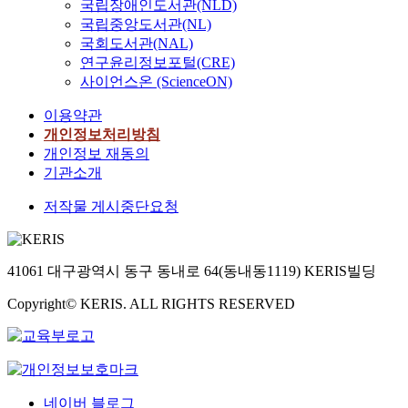
국립장애인도서관(NLD)
n
국립중앙도서관(NL)
c
국회도서관(NAL)
r
연구윤리정보포털(CRE)
e
사이언스온 (ScienceON)
a
s
이용약관
e
개인정보처리방침
i
개인정보 재동의
n
기관소개
t
h
저작물 게시중단요청
e
i
n
c
41061 대구광역시 동구 동내로 64(동내동1119) KERIS빌딩
i
Copyright© KERIS. ALL RIGHTS RESERVED
d
e
n
c
e
o
네이버 블로그