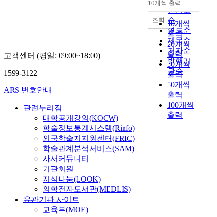
e
10개씩 출력
내림차순
인기도
a
순
r
조회
10개씩
s
연도순
출력
t
제목순
20개씩
o
저자순
출력
고객센터 (평일: 09:00~18:00)
b
발행기
30개씩
e
관순
1599-3122
출력
a
50개씩
t
ARS 번호안내
출력
r
100개씩
e
관련누리집
출력
n
대학공개강의(KOCW)
d
학술정보통계시스템(Rinfo)
t
외국학술지지원센터(FRIC)
o
학술관계분석서비스(SAM)
w
사서커뮤니티
a
기관회원
r
지식나눔(LOOK)
d
의학전자도서관(MEDLIS)
a
유관기관 사이트
n
교육부(MOE)
i