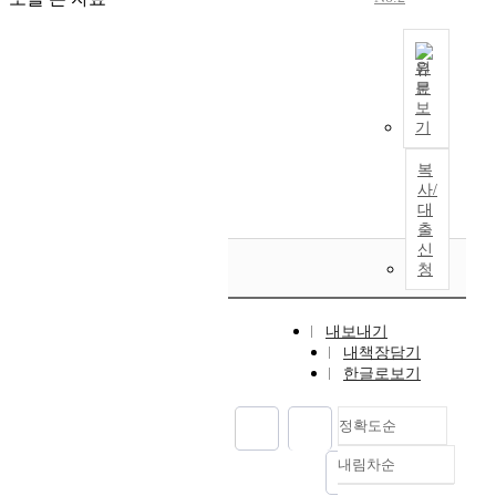
원
문
E
보
v
기
e
n
복
t
사/
h
대
출
o
신
u
청
g
h
t
내보내기
h
내책장담기
e
한글로보기
r
e
정확도순
a
p
내림차순
정확도
p
순