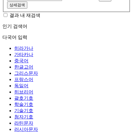
상세검색
결과 내 재검색
인기 검색어
다국어 입력
히라가나
가타카나
중국어
한글고어
그리스문자
프랑스어
독일어
히브리어
괄호기호
학술기호
기술기호
첨자기호
라틴문자
러시아문자