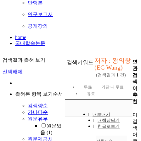
단행본
연구보고서
공개강의
home
국내학술논문
저자 : 왕의창
검색결과 좁혀 보기
연
검색키워드
(EC Wang)
관
선택해제
검
(검색결과
1
건)
색
무료
기관 내 무료
어
좁혀본 항목 보기순서
유료
추
천
검색량순
가나다순
이
내보내기
원문유무
내책장담기
검
원문있
한글로보기
색
음
(1)
어
원문제공처