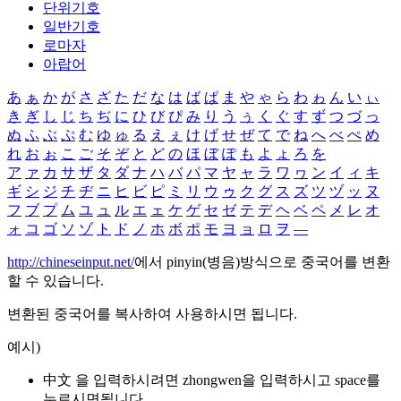
단위기호
일반기호
로마자
아랍어
あ
ぁ
か
が
さ
ざ
た
だ
な
は
ば
ぱ
ま
や
ゃ
ら
わ
ゎ
ん
い
ぃ
き
ぎ
し
じ
ち
ぢ
に
ひ
び
ぴ
み
り
う
ぅ
く
ぐ
す
ず
つ
づ
っ
ぬ
ふ
ぶ
ぷ
む
ゆ
ゅ
る
え
ぇ
け
げ
せ
ぜ
て
で
ね
へ
べ
ぺ
め
れ
お
ぉ
こ
ご
そ
ぞ
と
ど
の
ほ
ぼ
ぽ
も
よ
ょ
ろ
を
ア
ァ
カ
サ
ザ
タ
ダ
ナ
ハ
バ
パ
マ
ヤ
ャ
ラ
ワ
ヮ
ン
イ
ィ
キ
ギ
シ
ジ
チ
ヂ
ニ
ヒ
ビ
ピ
ミ
リ
ウ
ゥ
ク
グ
ス
ズ
ツ
ヅ
ッ
ヌ
フ
ブ
プ
ム
ユ
ュ
ル
エ
ェ
ケ
ゲ
セ
ゼ
テ
デ
ヘ
ベ
ペ
メ
レ
オ
ォ
コ
ゴ
ソ
ゾ
ト
ド
ノ
ホ
ボ
ポ
モ
ヨ
ョ
ロ
ヲ
―
http://chineseinput.net/
에서 pinyin(병음)방식으로 중국어를 변환
할 수 있습니다.
변환된 중국어를 복사하여 사용하시면 됩니다.
예시)
中文 을 입력하시려면
zhongwen
을 입력하시고 space를
누르시면됩니다.