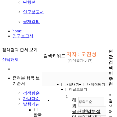
단행본
연구보고서
공개강의
home
연구보고서
검색결과 좁혀 보기
연
저자 : 오진성
검색키워드
관
선택해제
(검색결과
3
건)
검
색
어
좁혀본 항목 보
추
기순서
천
내보내기
내책장담기
한글로보기
검색량순
이
1
가나다순
해
검
정확도순
발행기관
외
색
공사 손익분석
내림차순
어
정확도
한국