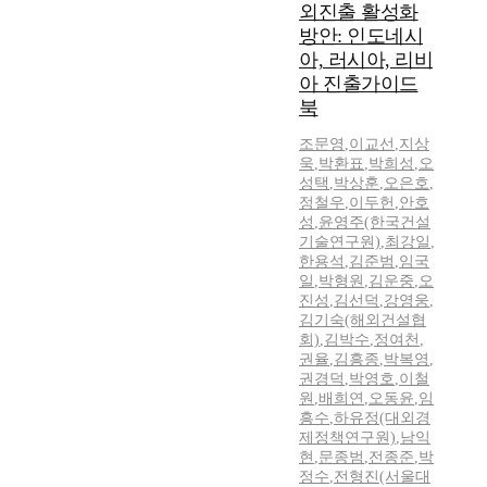
외진출 활성화
방안: 인도네시
아, 러시아, 리비
아 진출가이드
북
조문영
,
이교선
,
지상
욱
,
박환표
,
박희성
,
오
성택
,
박상훈
,
오은호
,
정철우
,
이두헌
,
안호
성
,
윤영주(한국건설
기술연구원)
,
최강일
,
한용석
,
김준범
,
임국
일
,
박형원
,
김운중
,
오
진성
,
김선덕
,
강영웅
,
김기숙(해외건설협
회)
,
김박수
,
정여천
,
권율
,
김흥종
,
박복영
,
권경덕
,
박영호
,
이철
원
,
배희연
,
오동윤
,
임
흥수
,
하유정(대외경
제정책연구원)
,
남익
현
,
문종범
,
전종준
,
박
정수
,
전형진(서울대