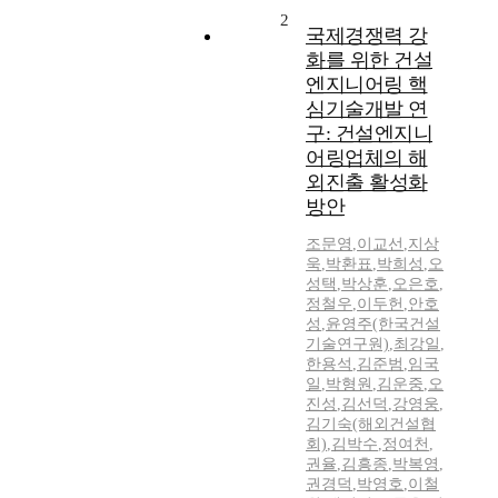
2
국제경쟁력 강
화를 위한 건설
엔지니어링 핵
심기술개발 연
구: 건설엔지니
어링업체의 해
외진출 활성화
방안
조문영
,
이교선
,
지상
욱
,
박환표
,
박희성
,
오
성택
,
박상훈
,
오은호
,
정철우
,
이두헌
,
안호
성
,
윤영주(한국건설
기술연구원)
,
최강일
,
한용석
,
김준범
,
임국
일
,
박형원
,
김운중
,
오
진성
,
김선덕
,
강영웅
,
김기숙(해외건설협
회)
,
김박수
,
정여천
,
권율
,
김흥종
,
박복영
,
권경덕
,
박영호
,
이철