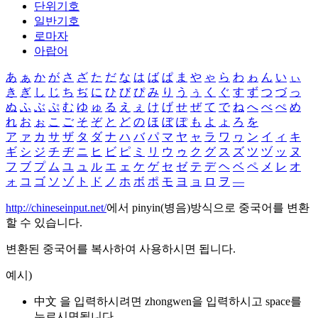
단위기호
일반기호
로마자
아랍어
あ
ぁ
か
が
さ
ざ
た
だ
な
は
ば
ぱ
ま
や
ゃ
ら
わ
ゎ
ん
い
ぃ
き
ぎ
し
じ
ち
ぢ
に
ひ
び
ぴ
み
り
う
ぅ
く
ぐ
す
ず
つ
づ
っ
ぬ
ふ
ぶ
ぷ
む
ゆ
ゅ
る
え
ぇ
け
げ
せ
ぜ
て
で
ね
へ
べ
ぺ
め
れ
お
ぉ
こ
ご
そ
ぞ
と
ど
の
ほ
ぼ
ぽ
も
よ
ょ
ろ
を
ア
ァ
カ
サ
ザ
タ
ダ
ナ
ハ
バ
パ
マ
ヤ
ャ
ラ
ワ
ヮ
ン
イ
ィ
キ
ギ
シ
ジ
チ
ヂ
ニ
ヒ
ビ
ピ
ミ
リ
ウ
ゥ
ク
グ
ス
ズ
ツ
ヅ
ッ
ヌ
フ
ブ
プ
ム
ユ
ュ
ル
エ
ェ
ケ
ゲ
セ
ゼ
テ
デ
ヘ
ベ
ペ
メ
レ
オ
ォ
コ
ゴ
ソ
ゾ
ト
ド
ノ
ホ
ボ
ポ
モ
ヨ
ョ
ロ
ヲ
―
http://chineseinput.net/
에서 pinyin(병음)방식으로 중국어를 변환
할 수 있습니다.
변환된 중국어를 복사하여 사용하시면 됩니다.
예시)
中文 을 입력하시려면
zhongwen
을 입력하시고 space를
누르시면됩니다.