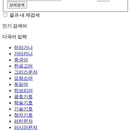
상세검색
결과 내 재검색
인기 검색어
다국어 입력
히라가나
가타카나
중국어
한글고어
그리스문자
프랑스어
독일어
히브리어
괄호기호
학술기호
기술기호
첨자기호
라틴문자
러시아문자