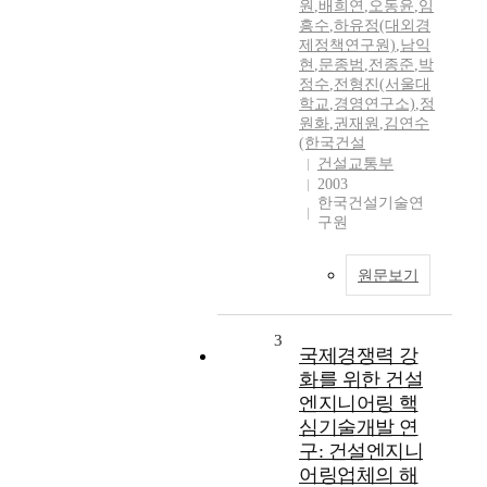
원
,
배희연
,
오동윤
,
임
흥수
,
하유정(대외경
제정책연구원)
,
남익
현
,
문종범
,
전종준
,
박
정수
,
전형진(서울대
학교
,
경영연구소)
,
정
원화
,
권재원
,
김연수
(한국건설
건설교통부
2003
한국건설기술연
구원
원문보기
3
국제경쟁력 강
화를 위한 건설
엔지니어링 핵
심기술개발 연
구: 건설엔지니
어링업체의 해