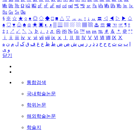
㎒
㎓
㎔
Ω
㏀
㏁
㎊
㎋
㎌
㏖
㏅
㎭
㎮
㎯
㏛
㎩
㎪
㎫
㎬
㏝
㏐
㏓
㏃
㏉
㏜
㏆
§
※
☆
★
○
●
◎
◇
◆
□
■
△
▽
→
←
↑
↓
↔
〓
◁
◀
▷
▶
♤
♠
♡
♥
♧
♣
⊙
◈
▣
◐
◑
▒
▤
▥
▨
▧
▦
▩
♨
☏
☎
☜
☞
¶
†
‡
↕
↗
↙
↖
↘
♭
♩
♪
♬
㉿
㈜
№
㏇
™
㏂
㏘
℡
＃
＆
＊
＠
ª
º
ⅰ
ⅱ
ⅲ
ⅳ
ⅴ
ⅵ
ⅶ
ⅷ
ⅸ
ⅹ
Ⅰ
Ⅱ
Ⅲ
Ⅳ
Ⅴ
Ⅵ
Ⅶ
Ⅷ
Ⅸ
Ⅹ
ا
ب
ت
ث
ج
ح
خ
د
ذ
ر
ز
س
ش
ص
ض
ط
ظ
ع
غ
ف
ق
ک
ل
م
ن
ه
و
ی
닫기
통합검색
국내학술논문
학위논문
해외학술논문
학술지