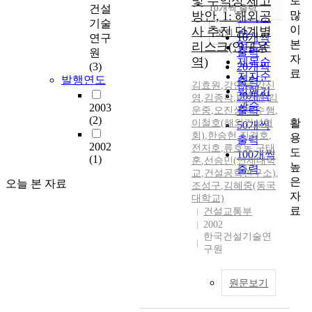
및 수익성 제고
로
순
건설
10개씩 출력
내림차순
많
방안, 1: 해외공
인기도
기술
이
사 추진 단계별
순
조회
10개씩
연구
본
리스크(연구용
연도순
출력
원
자
역)
제목순
(3)
20개씩
료
저자순
발행연도
출력
김효원
,
강연웅
,
강신
발행기
30개씩
영
,
김종각
,
박형원
,
김
관순
2003
출력
운중
,
오진성
,
이수행
,
(2)
활
이철호(해외건설협
50개씩
회)
,
한승헌
,
진경호
,
용
출력
2002
전지호
,
류호동
,
구태
도
100개씩
(1)
훈
,
선승민(연세대학
높
출력
교
,
건설공학연구소)
,
은
오늘 본 자료
조성구
,
김혜중(동국
자
대학교)
료
건설교통부
2002
한국건설기술연
구원
원문보기