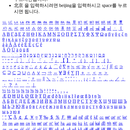
北京 을 입력하시려면
beijing
을 입력하시고 space를 누르
시면 됩니다.
ㅥ
ㅦ
ㅧ
ㅨ
ㅩ
ㅪ
ㅫ
ㅬ
ㅭ
ㅮ
ㅯ
ㅰ
ㅱ
ㅲ
ㅳ
ㅴ
ㅵ
ㅶ
ㅷ
ㅸ
ㅹ
ㅺ
ㅻ
ㅼ
ㅽ
ㅾ
ㅿ
ㆀ
ㆁ
ㆂ
ㆃ
ㆄ
ㆅ
ㆆ
ㆇ
ㆈ
ㆉ
ㆊ
ㆋ
ㆌ
ㆍ
ㆎ
Α
Β
Γ
Δ
Ε
Ζ
Η
Θ
Ι
Κ
Λ
Μ
Ν
Ξ
Ο
Π
Ρ
Σ
Τ
Υ
Φ
Χ
Ψ
Ω
α
β
γ
δ
ε
ζ
η
θ
ι
κ
λ
μ
ν
ξ
ο
π
ρ
σ
τ
υ
φ
χ
ψ
ω
á
à
Á
À
é
è
É
È
ç
Ç
ê
Ä
Ö
Ü
ä
ö
ü
ß
ְ
ֳ
ֲ
ֱ
ָ
ַ
ֵ
ֶ
ִ
ֹ
ּ
ֻ
ׂ
ׁ
ּ
ב
ה
נ
מ
צ
ת
ץ
ש
ד
ג
כ
ע
י
ח
ל
ך
ף
ק
ר
א
ט
ו
ן
ם
פ
‘
’
“
”
〔
〕
〈
〉
「
」
『
』
【
】
＂
（
）
［
］
｛
｝
±
×
÷
≠
≤
≥
∞
∴
♂
♀
∠
⊥
⌒
∂
∇
≡
≒
≪
≫
√
∽
∝
∵
∫
∬
∈
∋
⊆
⊇
⊂
⊃
∪
∩
∧
∨
￢
⇒
⇔
∀
∃
∮
∑
∏
＋
－
＜
＝
＞
、
。
·
‥
…
¨
〃
―
∥
＼
∼
´
～
ˇ
˘
˝
˚
˙
¸
˛
¡
¿
ː
！
＇
，
．
／
：
；
？
＾
＿
｀
｜
½
⅓
⅔
¼
¾
⅛
⅜
⅝
⅞
¹
²
³
⁴
ⁿ
₁
₂
₃
₄
Æ
Ð
Ħ
Ĳ
Ł
Ø
Œ
Þ
Ŧ
Ŋ
æ
đ
ð
ħ
ı
ĳ
ĸ
ŀ
ł
ø
œ
ß
þ
ŧ
ŋ
ŉ
А
Б
В
Г
Д
Е
Ё
Ж
З
И
Й
К
Л
М
Н
О
П
Р
С
Т
У
Ф
Х
Ц
Ч
Ш
Щ
Ъ
Ы
Ь
Э
Ю
Я
а
б
в
г
д
е
ё
ж
з
и
й
к
л
м
н
о
п
р
с
т
у
ф
х
ц
ч
ш
щ
ъ
ы
ь
э
ю
я
′
″
℃
Å
￠
￡
￥
¤
℉
‰
＄
％
Ｆ
￦
㎕
㎖
㎗
ℓ
㎘
㏄
㎣
㎤
㎥
㎦
㎙
㎚
㎛
㎜
㎝
㎞
㎟
㎠
㎡
㎢
㏊
㎍
㎎
㎏
㏏
㎈
㎉
㏈
㎧
㎨
㎰
㎱
㎲
㎳
㎴
㎵
㎶
㎷
㎸
㎹
㎀
㎁
㎂
㎃
㎄
㎺
㎻
㎽
㎾
㎿
㎐
㎑