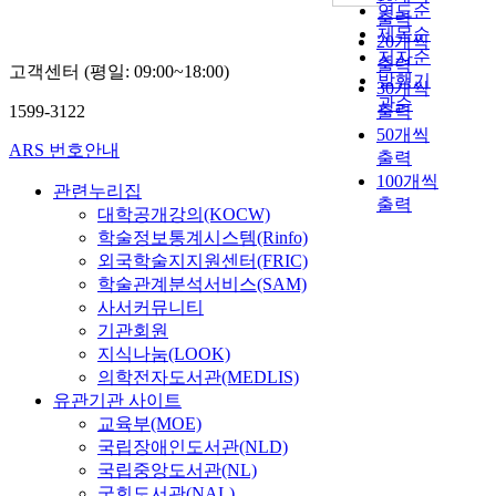
연도순
출력
제목순
20개씩
저자순
출력
고객센터 (평일: 09:00~18:00)
발행기
30개씩
관순
1599-3122
출력
50개씩
ARS 번호안내
출력
100개씩
관련누리집
출력
대학공개강의(KOCW)
학술정보통계시스템(Rinfo)
외국학술지지원센터(FRIC)
학술관계분석서비스(SAM)
사서커뮤니티
기관회원
지식나눔(LOOK)
의학전자도서관(MEDLIS)
유관기관 사이트
교육부(MOE)
국립장애인도서관(NLD)
국립중앙도서관(NL)
국회도서관(NAL)