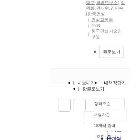
학교
,
경영연구소)
,
정
원화
,
권재원
,
김연수
(한국건설
건설교통부
2003
한국건설기술연
구원
원문보기
내보내기
내책장담기
한글로보기
정확도순
내림차순
정확도
순
10개씩 출력
내림차순
인기도
순
조회
10개씩