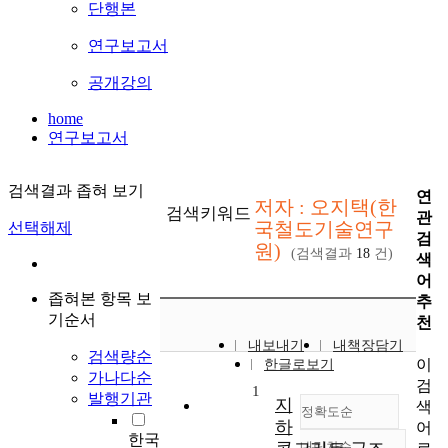
단행본
연구보고서
공개강의
home
연구보고서
검색결과 좁혀 보기
연
저자 : 오지택(한
검색키워드
관
국철도기술연구
선택해제
검
원)
(검색결과
18
건)
색
어
좁혀본 항목 보
추
기순서
천
내보내기
내책장담기
검색량순
이
한글로보기
가나다순
검
1
발행기관
지
색
정확도순
하
어
한국
내림차순