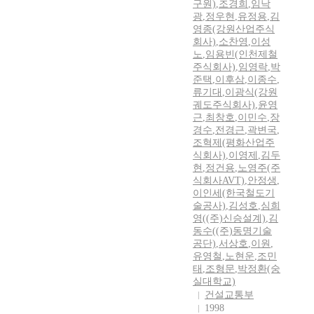
구원)
,
조경희
,
임낙
광
,
정우현
,
유정용
,
김
영종(강원산업주식
회사)
,
소찬영
,
이성
노
,
임용빈(인천제철
주식회사)
,
임영락
,
박
준택
,
이후삼
,
이종수
,
류기대
,
이광식(강원
궤도주식회사)
,
윤영
근
,
최창호
,
이민수
,
장
경수
,
전경근
,
곽변국
,
조혁제(평화산업주
식회사)
,
이영제
,
김두
현
,
정건용
,
노영주(주
식회사AVT)
,
안정생
,
이인세(한국철도기
술공사)
,
김성호
,
심희
영((주)신승설계)
,
김
동수((주)동명기술
공단)
,
서상호
,
이원
,
유영철
,
노현운
,
조민
태
,
조형문
,
박정환(숭
실대학교)
건설교통부
1998