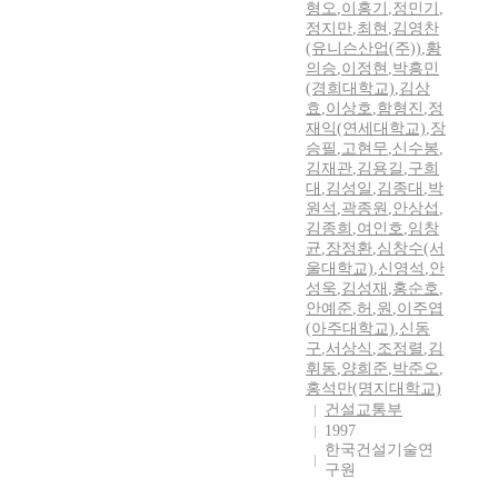
형오
,
이홍기
,
정민기
,
정지만
,
최현
,
김영찬
(유니슨산업(주))
,
황
의승
,
이정현
,
박흥민
(경희대학교)
,
김상
효
,
이상호
,
함형진
,
정
재익(연세대학교)
,
장
승필
,
고현무
,
신수봉
,
김재관
,
김용길
,
구희
대
,
김성일
,
김종대
,
박
원석
,
곽종원
,
안상섭
,
김종희
,
여인호
,
임창
균
,
장정환
,
심창수(서
울대학교)
,
신영석
,
안
성욱
,
김성재
,
홍순호
,
안예준
,
허
,
원
,
이주엽
(아주대학교)
,
신동
구
,
서상식
,
조정렬
,
김
휘동
,
양희준
,
박준오
,
홍석만(명지대학교)
건설교통부
1997
한국건설기술연
구원