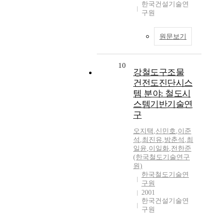
한국건설기술연
구원
원문보기
10
강철도구조물
건전도진단시스
템 분야: 철도시
스템기반기술연
구
오지택
,
신민호
,
이준
석
,
최진유
,
방춘석
,
최
일윤
,
이일화
,
전한준
(한국철도기술연구
원)
한국철도기술연
구원
2001
한국건설기술연
구원