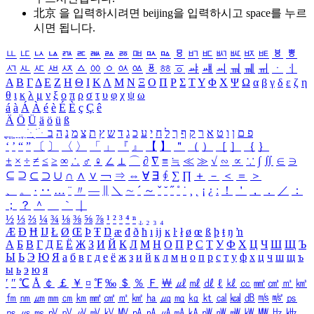
北京 을 입력하시려면
beijing
을 입력하시고 space를 누르
시면 됩니다.
ㅥ
ㅦ
ㅧ
ㅨ
ㅩ
ㅪ
ㅫ
ㅬ
ㅭ
ㅮ
ㅯ
ㅰ
ㅱ
ㅲ
ㅳ
ㅴ
ㅵ
ㅶ
ㅷ
ㅸ
ㅹ
ㅺ
ㅻ
ㅼ
ㅽ
ㅾ
ㅿ
ㆀ
ㆁ
ㆂ
ㆃ
ㆄ
ㆅ
ㆆ
ㆇ
ㆈ
ㆉ
ㆊ
ㆋ
ㆌ
ㆍ
ㆎ
Α
Β
Γ
Δ
Ε
Ζ
Η
Θ
Ι
Κ
Λ
Μ
Ν
Ξ
Ο
Π
Ρ
Σ
Τ
Υ
Φ
Χ
Ψ
Ω
α
β
γ
δ
ε
ζ
η
θ
ι
κ
λ
μ
ν
ξ
ο
π
ρ
σ
τ
υ
φ
χ
ψ
ω
á
à
Á
À
é
è
É
È
ç
Ç
ê
Ä
Ö
Ü
ä
ö
ü
ß
ְ
ֳ
ֲ
ֱ
ָ
ַ
ֵ
ֶ
ִ
ֹ
ּ
ֻ
ׂ
ׁ
ּ
ב
ה
נ
מ
צ
ת
ץ
ש
ד
ג
כ
ע
י
ח
ל
ך
ף
ק
ר
א
ט
ו
ן
ם
פ
‘
’
“
”
〔
〕
〈
〉
「
」
『
』
【
】
＂
（
）
［
］
｛
｝
±
×
÷
≠
≤
≥
∞
∴
♂
♀
∠
⊥
⌒
∂
∇
≡
≒
≪
≫
√
∽
∝
∵
∫
∬
∈
∋
⊆
⊇
⊂
⊃
∪
∩
∧
∨
￢
⇒
⇔
∀
∃
∮
∑
∏
＋
－
＜
＝
＞
、
。
·
‥
…
¨
〃
―
∥
＼
∼
´
～
ˇ
˘
˝
˚
˙
¸
˛
¡
¿
ː
！
＇
，
．
／
：
；
？
＾
＿
｀
｜
½
⅓
⅔
¼
¾
⅛
⅜
⅝
⅞
¹
²
³
⁴
ⁿ
₁
₂
₃
₄
Æ
Ð
Ħ
Ĳ
Ł
Ø
Œ
Þ
Ŧ
Ŋ
æ
đ
ð
ħ
ı
ĳ
ĸ
ŀ
ł
ø
œ
ß
þ
ŧ
ŋ
ŉ
А
Б
В
Г
Д
Е
Ё
Ж
З
И
Й
К
Л
М
Н
О
П
Р
С
Т
У
Ф
Х
Ц
Ч
Ш
Щ
Ъ
Ы
Ь
Э
Ю
Я
а
б
в
г
д
е
ё
ж
з
и
й
к
л
м
н
о
п
р
с
т
у
ф
х
ц
ч
ш
щ
ъ
ы
ь
э
ю
я
′
″
℃
Å
￠
￡
￥
¤
℉
‰
＄
％
Ｆ
￦
㎕
㎖
㎗
ℓ
㎘
㏄
㎣
㎤
㎥
㎦
㎙
㎚
㎛
㎜
㎝
㎞
㎟
㎠
㎡
㎢
㏊
㎍
㎎
㎏
㏏
㎈
㎉
㏈
㎧
㎨
㎰
㎱
㎲
㎳
㎴
㎵
㎶
㎷
㎸
㎹
㎀
㎁
㎂
㎃
㎄
㎺
㎻
㎽
㎾
㎿
㎐
㎑