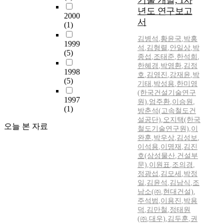
기술 개발, 1차
년도 연구보고
2000
서
(1)
김병석
,
황윤국
,
박홍
1999
석
,
김형렬
,
안일상
,
박
(5)
종섭
,
조태준
,
한석희
,
한혜경
,
박영환
,
김정
1998
호
,
김영진
,
강재윤
,
박
(5)
기태
,
박성용
,
한미영
(한국건설기술연구
1997
원)
,
엄주환
,
이승원
,
(1)
방춘석(고속철도건
설공단)
,
오지택(한국
오늘 본 자료
철도기술연구원)
,
이
완훈
,
박우상
,
김성보
,
이석용
,
이명재
,
김진
호(삼성물산
,
건설부
문)
,
이원표
,
조의경
,
정광섭
,
김모세
,
박정
일
,
김윤석
,
김남식
,
조
남소(㈜
,
현대건설)
,
주석범
,
이용진
,
박용
덕
,
김만철
,
정태원
(㈜
,
대우)
,
김두훈
,
권