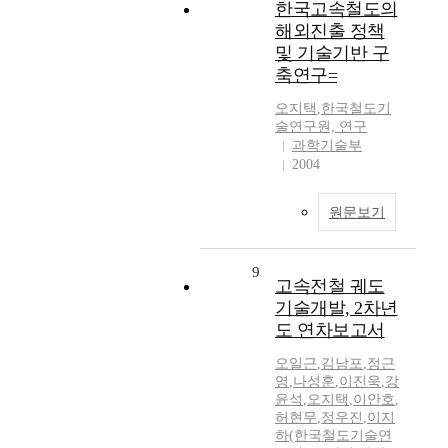
한국고속철도의
해외진출 정책
및 기술기반 구
축연구=
오지택
,
한국철도기
술연구원, 연구
과학기술부
2004
원문보기
9
고속전철 궤도
기술개발, 2차년
도 연차보고서
오일근
,
김남포
,
정근
영
,
나성훈
,
이진욱
,
강
윤석
,
오지택
,
이안호
,
허현무
,
정우진
,
이지
하(한국철도기술연