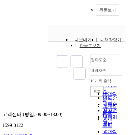
원문보기
내보내기
내책장담기
한글로보기
정확도순
내림차순
정확도
순
10개씩 출력
내림차순
인기도
순
조회
10개씩
연도순
출력
제목순
20개씩
저자순
출력
고객센터 (평일: 09:00~18:00)
발행기
30개씩
관순
1599-3122
출력
50개씩