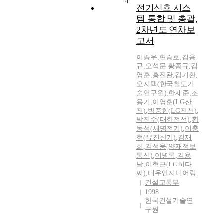
4
전기신호 시스
템 통합 및 총괄,
2차년도 연차보
고서
이종우
,
현승호
,
김용
규
,
오석문
,
황종규
,
김
영훈
,
홍진완
,
김기환
,
오지택(한국철도기
술연구원)
,
한재준
,
조
용기
,
이영훈(LG산
전)
,
박중현(LG전선)
,
박진수(대한전선)
,
황
동석(세명전기)
,
이충
현(유진산기)
,
김재
희
,
김성웅(양재정보
통신)
,
이병록
,
김용
남
,
이혁근(LG히다
찌)
,
대우엔지니어링
건설교통부
1998
한국건설기술연
구원