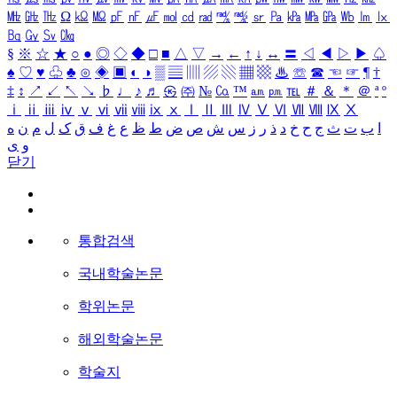
㎒
㎓
㎔
Ω
㏀
㏁
㎊
㎋
㎌
㏖
㏅
㎭
㎮
㎯
㏛
㎩
㎪
㎫
㎬
㏝
㏐
㏓
㏃
㏉
㏜
㏆
§
※
☆
★
○
●
◎
◇
◆
□
■
△
▽
→
←
↑
↓
↔
〓
◁
◀
▷
▶
♤
♠
♡
♥
♧
♣
⊙
◈
▣
◐
◑
▒
▤
▥
▨
▧
▦
▩
♨
☏
☎
☜
☞
¶
†
‡
↕
↗
↙
↖
↘
♭
♩
♪
♬
㉿
㈜
№
㏇
™
㏂
㏘
℡
＃
＆
＊
＠
ª
º
ⅰ
ⅱ
ⅲ
ⅳ
ⅴ
ⅵ
ⅶ
ⅷ
ⅸ
ⅹ
Ⅰ
Ⅱ
Ⅲ
Ⅳ
Ⅴ
Ⅵ
Ⅶ
Ⅷ
Ⅸ
Ⅹ
ا
ب
ت
ث
ج
ح
خ
د
ذ
ر
ز
س
ش
ص
ض
ط
ظ
ع
غ
ف
ق
ک
ل
م
ن
ه
و
ی
닫기
통합검색
국내학술논문
학위논문
해외학술논문
학술지