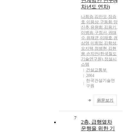
연계방안 연구(4
차년도 연차)
나희승
,
김만오
,
장승
호
,
이용상
,
구동회
,
양
신추
,
유원희
,
김용기
,
이병송
,
구정서
,
권태
수
,
유재균
,
이재호
,
권
삼영
,
이희업
,
김학성
,
오지택
,
정병현
,
김현
웅
,
손지언(한국철도
기술연구원)
,
정설시
스템
건설교통부
2004
한국건설기술연
구원
원문보기
7
2층, 급행열차
운행을 위한 기