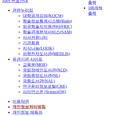
ARS 번호안내
출력
100개씩
관련누리집
출력
대학공개강의(KOCW)
학술정보통계시스템(Rinfo)
외국학술지지원센터(FRIC)
학술관계분석서비스(SAM)
사서커뮤니티
기관회원
지식나눔(LOOK)
의학전자도서관(MEDLIS)
유관기관 사이트
교육부(MOE)
국립장애인도서관(NLD)
국립중앙도서관(NL)
국회도서관(NAL)
연구윤리정보포털(CRE)
사이언스온 (ScienceON)
이용약관
개인정보처리방침
개인정보 재동의