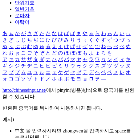
단위기호
일반기호
로마자
아랍어
あ
ぁ
か
が
さ
ざ
た
だ
な
は
ば
ぱ
ま
や
ゃ
ら
わ
ゎ
ん
い
ぃ
き
ぎ
し
じ
ち
ぢ
に
ひ
び
ぴ
み
り
う
ぅ
く
ぐ
す
ず
つ
づ
っ
ぬ
ふ
ぶ
ぷ
む
ゆ
ゅ
る
え
ぇ
け
げ
せ
ぜ
て
で
ね
へ
べ
ぺ
め
れ
お
ぉ
こ
ご
そ
ぞ
と
ど
の
ほ
ぼ
ぽ
も
よ
ょ
ろ
を
ア
ァ
カ
サ
ザ
タ
ダ
ナ
ハ
バ
パ
マ
ヤ
ャ
ラ
ワ
ヮ
ン
イ
ィ
キ
ギ
シ
ジ
チ
ヂ
ニ
ヒ
ビ
ピ
ミ
リ
ウ
ゥ
ク
グ
ス
ズ
ツ
ヅ
ッ
ヌ
フ
ブ
プ
ム
ユ
ュ
ル
エ
ェ
ケ
ゲ
セ
ゼ
テ
デ
ヘ
ベ
ペ
メ
レ
オ
ォ
コ
ゴ
ソ
ゾ
ト
ド
ノ
ホ
ボ
ポ
モ
ヨ
ョ
ロ
ヲ
―
http://chineseinput.net/
에서 pinyin(병음)방식으로 중국어를 변환
할 수 있습니다.
변환된 중국어를 복사하여 사용하시면 됩니다.
예시)
中文 을 입력하시려면
zhongwen
을 입력하시고 space를
누르시면됩니다.