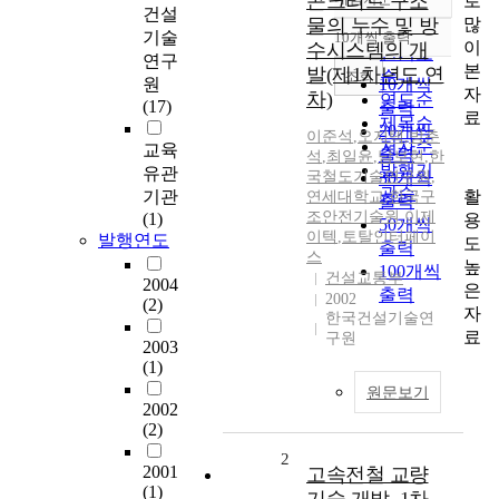
콘크리트 구조
로
정확도
건설
많
물의 누수 및 방
순
기술
10개씩 출력
내림차순
이
수시스템의 개
인기도
연구
본
발(제1차년도 연
순
조회
원
10개씩
자
차)
연도순
(17)
출력
료
제목순
20개씩
이준석
,
오지택
,
방춘
저자순
교육
출력
석
,
최일윤
,
남보현
,
한
발행기
유관
국철도기술연구원
30개씩
,
관순
활
기관
연세대학교
,
한국구
출력
조안전기술원
,
이제
(1)
용
50개씩
이텍
,
토탈인터페이
발행연도
도
출력
스
높
100개씩
건설교통부
2004
은
출력
2002
(2)
자
한국건설기술연
료
구원
2003
(1)
원문보기
2002
(2)
2
2001
고속전철 교량
(1)