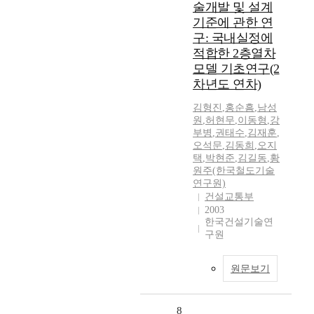
술개발 및 설계
기준에 관한 연
구: 국내실정에
적합한 2층열차
모델 기초연구(2
차년도 연차)
김형진
,
홍순흠
,
남성
원
,
허현무
,
이동형
,
강
부병
,
권태수
,
김재훈
,
오석문
,
김동희
,
오지
택
,
박현준
,
김길동
,
황
원주(한국철도기술
연구원)
건설교통부
2003
한국건설기술연
구원
원문보기
8