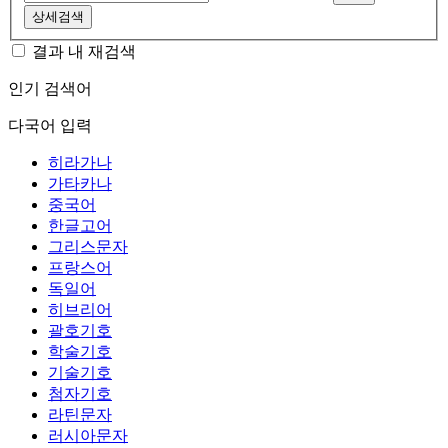
상세검색
결과 내 재검색
인기 검색어
다국어 입력
히라가나
가타카나
중국어
한글고어
그리스문자
프랑스어
독일어
히브리어
괄호기호
학술기호
기술기호
첨자기호
라틴문자
러시아문자