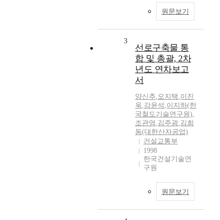
원문보기
3
선로구축물 통
합 및 총괄, 2차
년도 연차보고
서
양신추
,
오지택
,
이진
욱
,
강윤석
,
이지하(한
국철도기술연구원)
,
조관영
,
김주광
,
김희
동(대한산자공업)
건설교통부
1998
한국건설기술연
구원
원문보기