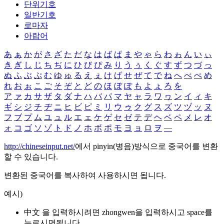
단위기호
일반기호
로마자
아랍어
あ
ぁ
か
が
さ
ざ
た
だ
な
は
ば
ぱ
ま
や
ゃ
ら
わ
ゎ
ん
い
ぃ
き
ぎ
し
じ
ち
ぢ
に
ひ
び
ぴ
み
り
う
ぅ
く
ぐ
す
ず
つ
づ
っ
ぬ
ふ
ぶ
ぷ
む
ゆ
ゅ
る
え
ぇ
け
げ
せ
ぜ
て
で
ね
へ
べ
ぺ
め
れ
お
ぉ
こ
ご
そ
ぞ
と
ど
の
ほ
ぼ
ぽ
も
よ
ょ
ろ
を
ア
ァ
カ
サ
ザ
タ
ダ
ナ
ハ
バ
パ
マ
ヤ
ャ
ラ
ワ
ヮ
ン
イ
ィ
キ
ギ
シ
ジ
チ
ヂ
ニ
ヒ
ビ
ピ
ミ
リ
ウ
ゥ
ク
グ
ス
ズ
ツ
ヅ
ッ
ヌ
フ
ブ
プ
ム
ユ
ュ
ル
エ
ェ
ケ
ゲ
セ
ゼ
テ
デ
ヘ
ベ
ペ
メ
レ
オ
ォ
コ
ゴ
ソ
ゾ
ト
ド
ノ
ホ
ボ
ポ
モ
ヨ
ョ
ロ
ヲ
―
http://chineseinput.net/
에서 pinyin(병음)방식으로 중국어를 변환
할 수 있습니다.
변환된 중국어를 복사하여 사용하시면 됩니다.
예시)
中文 을 입력하시려면
zhongwen
을 입력하시고 space를
누르시면됩니다.