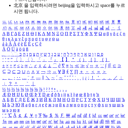
北京 을 입력하시려면
beijing
을 입력하시고 space를 누르
시면 됩니다.
ㅥ
ㅦ
ㅧ
ㅨ
ㅩ
ㅪ
ㅫ
ㅬ
ㅭ
ㅮ
ㅯ
ㅰ
ㅱ
ㅲ
ㅳ
ㅴ
ㅵ
ㅶ
ㅷ
ㅸ
ㅹ
ㅺ
ㅻ
ㅼ
ㅽ
ㅾ
ㅿ
ㆀ
ㆁ
ㆂ
ㆃ
ㆄ
ㆅ
ㆆ
ㆇ
ㆈ
ㆉ
ㆊ
ㆋ
ㆌ
ㆍ
ㆎ
Α
Β
Γ
Δ
Ε
Ζ
Η
Θ
Ι
Κ
Λ
Μ
Ν
Ξ
Ο
Π
Ρ
Σ
Τ
Υ
Φ
Χ
Ψ
Ω
α
β
γ
δ
ε
ζ
η
θ
ι
κ
λ
μ
ν
ξ
ο
π
ρ
σ
τ
υ
φ
χ
ψ
ω
á
à
Á
À
é
è
É
È
ç
Ç
ê
Ä
Ö
Ü
ä
ö
ü
ß
ְ
ֳ
ֲ
ֱ
ָ
ַ
ֵ
ֶ
ִ
ֹ
ּ
ֻ
ׂ
ׁ
ּ
ב
ה
נ
מ
צ
ת
ץ
ש
ד
ג
כ
ע
י
ח
ל
ך
ף
ק
ר
א
ט
ו
ן
ם
פ
‘
’
“
”
〔
〕
〈
〉
「
」
『
』
【
】
＂
（
）
［
］
｛
｝
±
×
÷
≠
≤
≥
∞
∴
♂
♀
∠
⊥
⌒
∂
∇
≡
≒
≪
≫
√
∽
∝
∵
∫
∬
∈
∋
⊆
⊇
⊂
⊃
∪
∩
∧
∨
￢
⇒
⇔
∀
∃
∮
∑
∏
＋
－
＜
＝
＞
、
。
·
‥
…
¨
〃
―
∥
＼
∼
´
～
ˇ
˘
˝
˚
˙
¸
˛
¡
¿
ː
！
＇
，
．
／
：
；
？
＾
＿
｀
｜
½
⅓
⅔
¼
¾
⅛
⅜
⅝
⅞
¹
²
³
⁴
ⁿ
₁
₂
₃
₄
Æ
Ð
Ħ
Ĳ
Ł
Ø
Œ
Þ
Ŧ
Ŋ
æ
đ
ð
ħ
ı
ĳ
ĸ
ŀ
ł
ø
œ
ß
þ
ŧ
ŋ
ŉ
А
Б
В
Г
Д
Е
Ё
Ж
З
И
Й
К
Л
М
Н
О
П
Р
С
Т
У
Ф
Х
Ц
Ч
Ш
Щ
Ъ
Ы
Ь
Э
Ю
Я
а
б
в
г
д
е
ё
ж
з
и
й
к
л
м
н
о
п
р
с
т
у
ф
х
ц
ч
ш
щ
ъ
ы
ь
э
ю
я
′
″
℃
Å
￠
￡
￥
¤
℉
‰
＄
％
Ｆ
￦
㎕
㎖
㎗
ℓ
㎘
㏄
㎣
㎤
㎥
㎦
㎙
㎚
㎛
㎜
㎝
㎞
㎟
㎠
㎡
㎢
㏊
㎍
㎎
㎏
㏏
㎈
㎉
㏈
㎧
㎨
㎰
㎱
㎲
㎳
㎴
㎵
㎶
㎷
㎸
㎹
㎀
㎁
㎂
㎃
㎄
㎺
㎻
㎽
㎾
㎿
㎐
㎑