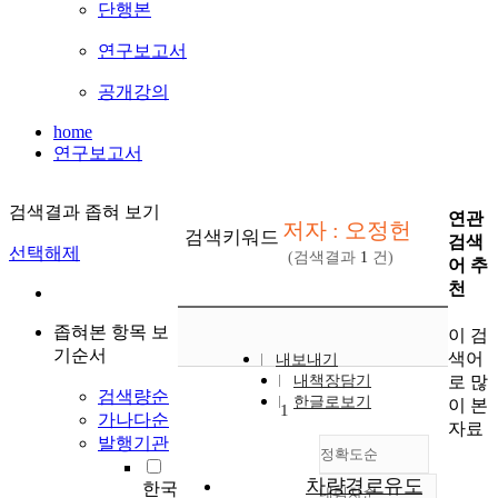
단행본
연구보고서
공개강의
home
연구보고서
검색결과 좁혀 보기
연관
저자 : 오정헌
검색키워드
검색
선택해제
(검색결과
1
건)
어 추
천
좁혀본 항목 보
이 검
기순서
색어
내보내기
로 많
내책장담기
검색량순
한글로보기
이 본
1
가나다순
자료
발행기관
정확도순
차량경로유도
한국
내림차순