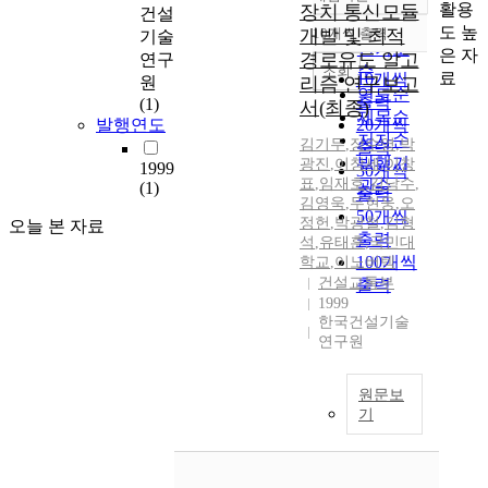
정확도
활용
장치 통신모듈
건설
순
도 높
개발 및 최적
10개씩 출력
기술
내림차순
인기도
은 자
경로유도 알고
연구
순
조회
료
10개씩
원
리즘 연구보고
연도순
출력
(1)
서(최종)
제목순
발행연도
20개씩
저자순
김기두
,
장수영
,
박
출력
발행기
광진
,
이창세
,
이창
1999
30개씩
표
,
임재호
,
김남수
,
관순
(1)
출력
김영욱
,
두현웅
,
오
50개씩
정헌
,
박광철
,
김형
오늘 본 자료
출력
석
,
유태훈
,
국민대
100개씩
학교
,
이노버텍
건설교통부
출력
1999
한국건설기술
연구원
원문보
기