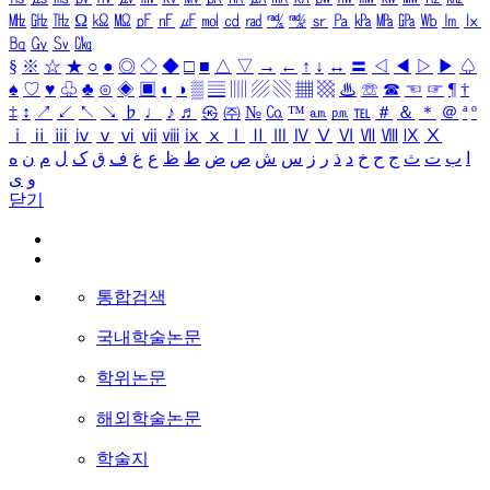
㎒
㎓
㎔
Ω
㏀
㏁
㎊
㎋
㎌
㏖
㏅
㎭
㎮
㎯
㏛
㎩
㎪
㎫
㎬
㏝
㏐
㏓
㏃
㏉
㏜
㏆
§
※
☆
★
○
●
◎
◇
◆
□
■
△
▽
→
←
↑
↓
↔
〓
◁
◀
▷
▶
♤
♠
♡
♥
♧
♣
⊙
◈
▣
◐
◑
▒
▤
▥
▨
▧
▦
▩
♨
☏
☎
☜
☞
¶
†
‡
↕
↗
↙
↖
↘
♭
♩
♪
♬
㉿
㈜
№
㏇
™
㏂
㏘
℡
＃
＆
＊
＠
ª
º
ⅰ
ⅱ
ⅲ
ⅳ
ⅴ
ⅵ
ⅶ
ⅷ
ⅸ
ⅹ
Ⅰ
Ⅱ
Ⅲ
Ⅳ
Ⅴ
Ⅵ
Ⅶ
Ⅷ
Ⅸ
Ⅹ
ا
ب
ت
ث
ج
ح
خ
د
ذ
ر
ز
س
ش
ص
ض
ط
ظ
ع
غ
ف
ق
ک
ل
م
ن
ه
و
ی
닫기
통합검색
국내학술논문
학위논문
해외학술논문
학술지