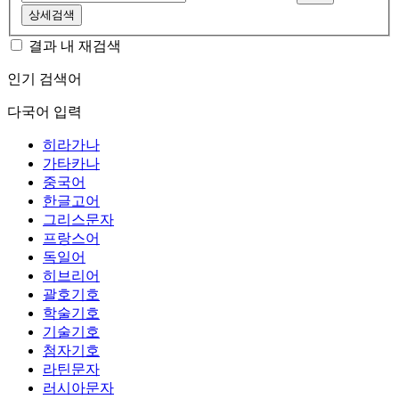
상세검색
결과 내 재검색
인기 검색어
다국어 입력
히라가나
가타카나
중국어
한글고어
그리스문자
프랑스어
독일어
히브리어
괄호기호
학술기호
기술기호
첨자기호
라틴문자
러시아문자