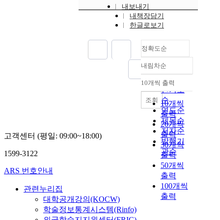
내보내기
내책장담기
한글로보기
정확도순
내림차순
정확도
순
10개씩 출력
내림차순
인기도
순
조회
10개씩
연도순
출력
제목순
20개씩
저자순
출력
고객센터 (평일: 09:00~18:00)
발행기
30개씩
관순
1599-3122
출력
50개씩
ARS 번호안내
출력
100개씩
관련누리집
출력
대학공개강의(KOCW)
학술정보통계시스템(Rinfo)
외국학술지지원센터(FRIC)