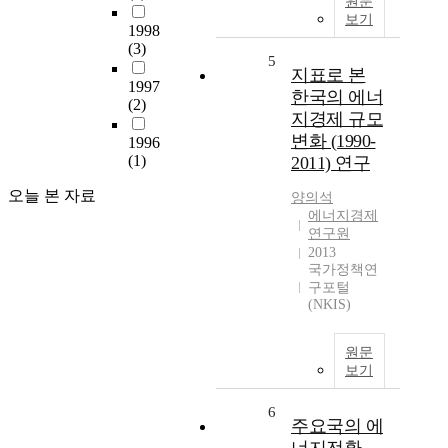
원문
보기
1998
(3)
5
지표로 본
1997
한국의 에너
(2)
지경제 규모
변화 (1990-
1996
(1)
2011) 연구
오늘 본 자료
양의석
에너지경제
연구원
2013
국가정책연
구포털
(NKIS)
원문
보기
6
주요국의 에