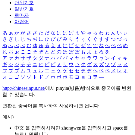
단위기호
일반기호
로마자
아랍어
あ
ぁ
か
が
さ
ざ
た
だ
な
は
ば
ぱ
ま
や
ゃ
ら
わ
ゎ
ん
い
ぃ
き
ぎ
し
じ
ち
ぢ
に
ひ
び
ぴ
み
り
う
ぅ
く
ぐ
す
ず
つ
づ
っ
ぬ
ふ
ぶ
ぷ
む
ゆ
ゅ
る
え
ぇ
け
げ
せ
ぜ
て
で
ね
へ
べ
ぺ
め
れ
お
ぉ
こ
ご
そ
ぞ
と
ど
の
ほ
ぼ
ぽ
も
よ
ょ
ろ
を
ア
ァ
カ
サ
ザ
タ
ダ
ナ
ハ
バ
パ
マ
ヤ
ャ
ラ
ワ
ヮ
ン
イ
ィ
キ
ギ
シ
ジ
チ
ヂ
ニ
ヒ
ビ
ピ
ミ
リ
ウ
ゥ
ク
グ
ス
ズ
ツ
ヅ
ッ
ヌ
フ
ブ
プ
ム
ユ
ュ
ル
エ
ェ
ケ
ゲ
セ
ゼ
テ
デ
ヘ
ベ
ペ
メ
レ
オ
ォ
コ
ゴ
ソ
ゾ
ト
ド
ノ
ホ
ボ
ポ
モ
ヨ
ョ
ロ
ヲ
―
http://chineseinput.net/
에서 pinyin(병음)방식으로 중국어를 변환
할 수 있습니다.
변환된 중국어를 복사하여 사용하시면 됩니다.
예시)
中文 을 입력하시려면
zhongwen
을 입력하시고 space를
누르시면됩니다.