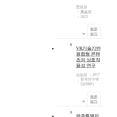
한의석
통일부
2023
원문
보기
8
VR기술기반
융합형 콘텐
츠의 상호작
용성 연구
서의석
2017
한국연구재
단(NRF)
원문
보기
9
제주특별자