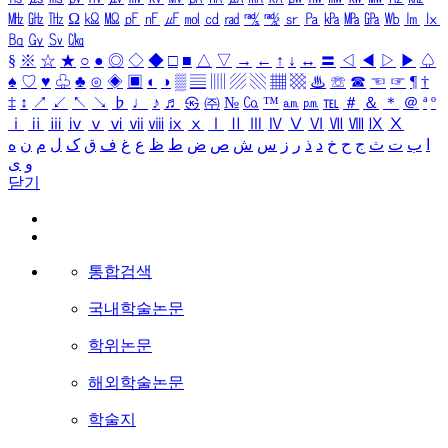
㎒
㎓
㎔
Ω
㏀
㏁
㎊
㎋
㎌
㏖
㏅
㎭
㎮
㎯
㏛
㎩
㎪
㎫
㎬
㏝
㏐
㏓
㏃
㏉
㏜
㏆
§
※
☆
★
○
●
◎
◇
◆
□
■
△
▽
→
←
↑
↓
↔
〓
◁
◀
▷
▶
♤
♠
♡
♥
♧
♣
⊙
◈
▣
◐
◑
▒
▤
▥
▨
▧
▦
▩
♨
☏
☎
☜
☞
¶
†
‡
↕
↗
↙
↖
↘
♭
♩
♪
♬
㉿
㈜
№
㏇
™
㏂
㏘
℡
＃
＆
＊
＠
ª
º
ⅰ
ⅱ
ⅲ
ⅳ
ⅴ
ⅵ
ⅶ
ⅷ
ⅸ
ⅹ
Ⅰ
Ⅱ
Ⅲ
Ⅳ
Ⅴ
Ⅵ
Ⅶ
Ⅷ
Ⅸ
Ⅹ
ا
ب
ت
ث
ج
ح
خ
د
ذ
ر
ز
س
ش
ص
ض
ط
ظ
ع
غ
ف
ق
ک
ل
م
ن
ه
و
ی
닫기
통합검색
국내학술논문
학위논문
해외학술논문
학술지