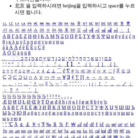
北京 을 입력하시려면
beijing
을 입력하시고 space를 누르
시면 됩니다.
ㅥ
ㅦ
ㅧ
ㅨ
ㅩ
ㅪ
ㅫ
ㅬ
ㅭ
ㅮ
ㅯ
ㅰ
ㅱ
ㅲ
ㅳ
ㅴ
ㅵ
ㅶ
ㅷ
ㅸ
ㅹ
ㅺ
ㅻ
ㅼ
ㅽ
ㅾ
ㅿ
ㆀ
ㆁ
ㆂ
ㆃ
ㆄ
ㆅ
ㆆ
ㆇ
ㆈ
ㆉ
ㆊ
ㆋ
ㆌ
ㆍ
ㆎ
Α
Β
Γ
Δ
Ε
Ζ
Η
Θ
Ι
Κ
Λ
Μ
Ν
Ξ
Ο
Π
Ρ
Σ
Τ
Υ
Φ
Χ
Ψ
Ω
α
β
γ
δ
ε
ζ
η
θ
ι
κ
λ
μ
ν
ξ
ο
π
ρ
σ
τ
υ
φ
χ
ψ
ω
á
à
Á
À
é
è
É
È
ç
Ç
ê
Ä
Ö
Ü
ä
ö
ü
ß
ְ
ֳ
ֲ
ֱ
ָ
ַ
ֵ
ֶ
ִ
ֹ
ּ
ֻ
ׂ
ׁ
ּ
ב
ה
נ
מ
צ
ת
ץ
ש
ד
ג
כ
ע
י
ח
ל
ך
ף
ק
ר
א
ט
ו
ן
ם
פ
‘
’
“
”
〔
〕
〈
〉
「
」
『
』
【
】
＂
（
）
［
］
｛
｝
±
×
÷
≠
≤
≥
∞
∴
♂
♀
∠
⊥
⌒
∂
∇
≡
≒
≪
≫
√
∽
∝
∵
∫
∬
∈
∋
⊆
⊇
⊂
⊃
∪
∩
∧
∨
￢
⇒
⇔
∀
∃
∮
∑
∏
＋
－
＜
＝
＞
、
。
·
‥
…
¨
〃
―
∥
＼
∼
´
～
ˇ
˘
˝
˚
˙
¸
˛
¡
¿
ː
！
＇
，
．
／
：
；
？
＾
＿
｀
｜
½
⅓
⅔
¼
¾
⅛
⅜
⅝
⅞
¹
²
³
⁴
ⁿ
₁
₂
₃
₄
Æ
Ð
Ħ
Ĳ
Ł
Ø
Œ
Þ
Ŧ
Ŋ
æ
đ
ð
ħ
ı
ĳ
ĸ
ŀ
ł
ø
œ
ß
þ
ŧ
ŋ
ŉ
А
Б
В
Г
Д
Е
Ё
Ж
З
И
Й
К
Л
М
Н
О
П
Р
С
Т
У
Ф
Х
Ц
Ч
Ш
Щ
Ъ
Ы
Ь
Э
Ю
Я
а
б
в
г
д
е
ё
ж
з
и
й
к
л
м
н
о
п
р
с
т
у
ф
х
ц
ч
ш
щ
ъ
ы
ь
э
ю
я
′
″
℃
Å
￠
￡
￥
¤
℉
‰
＄
％
Ｆ
￦
㎕
㎖
㎗
ℓ
㎘
㏄
㎣
㎤
㎥
㎦
㎙
㎚
㎛
㎜
㎝
㎞
㎟
㎠
㎡
㎢
㏊
㎍
㎎
㎏
㏏
㎈
㎉
㏈
㎧
㎨
㎰
㎱
㎲
㎳
㎴
㎵
㎶
㎷
㎸
㎹
㎀
㎁
㎂
㎃
㎄
㎺
㎻
㎽
㎾
㎿
㎐
㎑