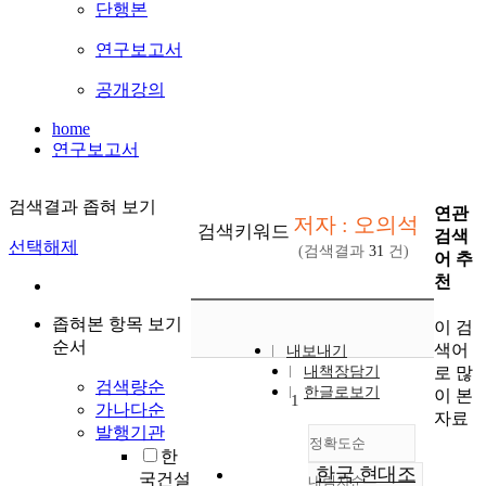
단행본
연구보고서
공개강의
home
연구보고서
검색결과 좁혀 보기
연관
저자 : 오의석
검색키워드
검색
선택해제
(검색결과
31
건)
어 추
천
좁혀본 항목 보기
이 검
순서
색어
내보내기
로 많
내책장담기
검색량순
한글로보기
이 본
1
가나다순
자료
발행기관
정확도순
한
한국 현대조
국건설
내림차순