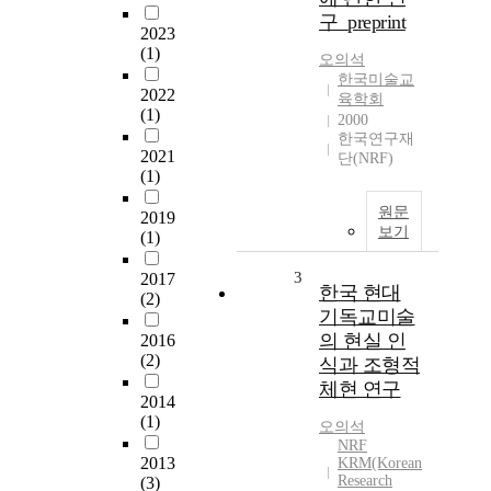
구_preprint
2023
(1)
오의석
한국미술교
2022
육학회
(1)
2000
한국연구재
2021
단(NRF)
(1)
원문
2019
보기
(1)
3
2017
한국 현대
(2)
기독교미술
의 현실 인
2016
(2)
식과 조형적
체현 연구
2014
(1)
오의석
NRF
2013
KRM(Korean
Research
(3)