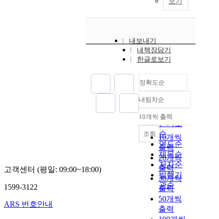
보기
내보내기
내책장담기
한글로보기
정확도순
내림차순
정확도
순
10개씩 출력
내림차순
인기도
순
조회
10개씩
연도순
출력
제목순
20개씩
저자순
출력
고객센터 (평일: 09:00~18:00)
발행기
30개씩
관순
1599-3122
출력
50개씩
ARS 번호안내
출력