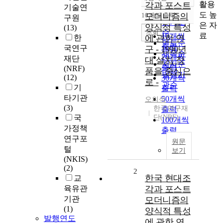
정확도
활용
각과 포스트
기술연
순
도 높
10개씩 출력
모더니즘의
구원
내림차순
인기도
은 자
양식적 특성
(13)
순
조회
료
10개씩
한
에 관한 연
연도순
출력
국연구
구 - 1990년
제목순
20개씩
재단
대 설치 작
저자순
출력
(NRF)
품을 중심으
발행기
(12)
30개씩
로 -
관순
기
출력
타기관
50개씩
오의석
(3)
한국연구재
출력
국
단(NRF)
100개씩
가정책
출력
연구포
원문
털
보기
(NKIS)
(2)
2
한국 현대조
교
육유관
각과 포스트
기관
모더니즘의
(1)
양식적 특성
발행연도
에 관한 연