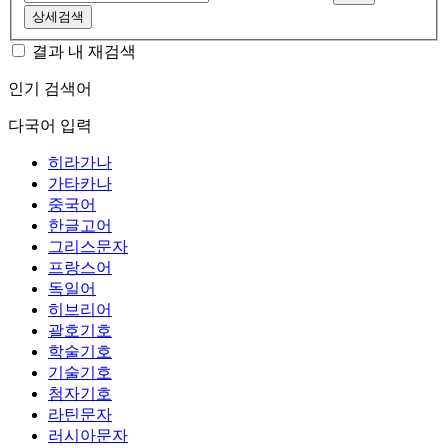
상세검색
결과 내 재검색
인기 검색어
다국어 입력
히라가나
가타카나
중국어
한글고어
그리스문자
프랑스어
독일어
히브리어
괄호기호
학술기호
기술기호
첨자기호
라틴문자
러시아문자