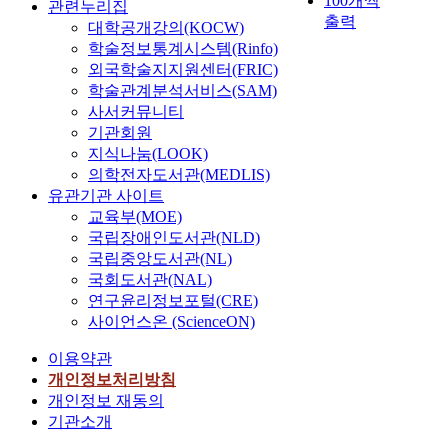
100개씩
관련누리집
출력
대학공개강의(KOCW)
학술정보통계시스템(Rinfo)
외국학술지지원센터(FRIC)
학술관계분석서비스(SAM)
사서커뮤니티
기관회원
지식나눔(LOOK)
의학전자도서관(MEDLIS)
유관기관 사이트
교육부(MOE)
국립장애인도서관(NLD)
국립중앙도서관(NL)
국회도서관(NAL)
연구윤리정보포털(CRE)
사이언스온 (ScienceON)
이용약관
개인정보처리방침
개인정보 재동의
기관소개