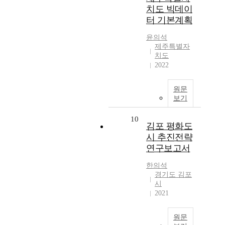
치도 빅데이
터 기본계획
윤의석
제주특별자
치도
2022
원문
보기
10
김포 평화도
시 추진전략
연구보고서
한의석
경기도 김포
시
2021
원문