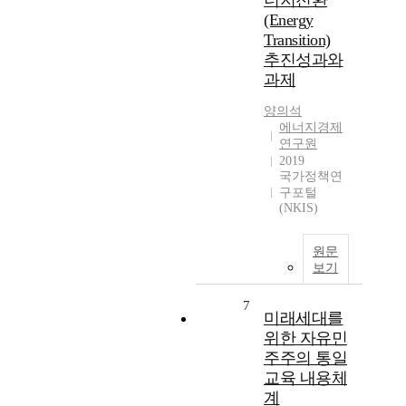
너지전환
(Energy
Transition)
추진성과와
과제
양의석
에너지경제
연구원
2019
국가정책연
구포털
(NKIS)
원문
보기
7
미래세대를
위한 자유민
주주의 통일
교육 내용체
계