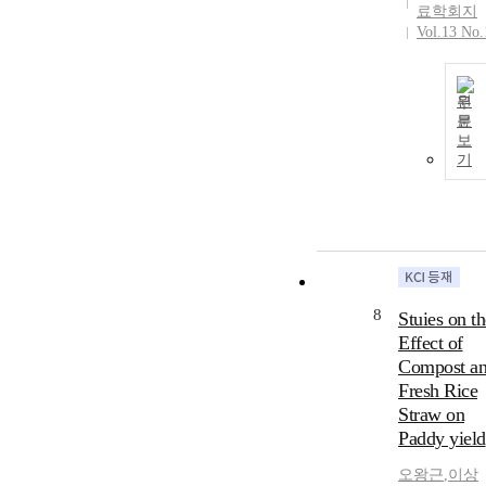
료학회지
Vol.13 No.
원
문
보
기
8
Stuies on th
Effect of
Compost a
Fresh Rice
Straw on
Paddy yield
오왕근
,
이상