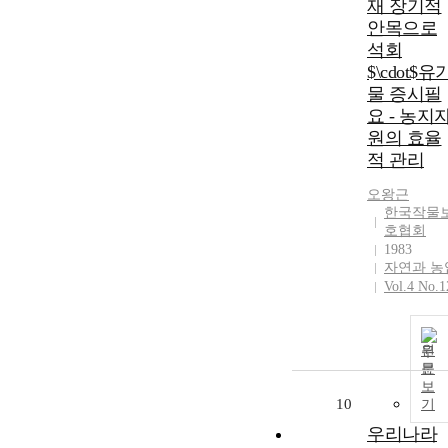
재 장기적
안목으로
석회
$\cdot$유
물 증시필
요 - 농지
원의 효율
적 관리
오왕근
한국작물
호협회
1983
자연과 농
Vol.4 No.1
원
문
보
10
기
우리나라