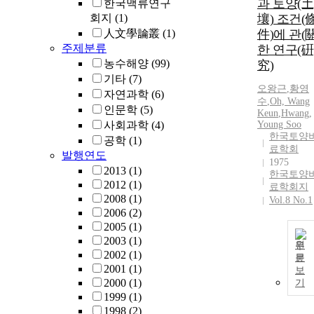
과 토양(土
한국맥류연구
회지
(1)
壤) 조건(
人文學論叢
(1)
件)에 관(關
주제분류
한 연구(硏
농수해양
(99)
究)
기타
(7)
오왕근
,
황영
자연과학
(6)
수
,
Oh, Wang
인문학
(5)
Keun
,
Hwang,
사회과학
(4)
Young Soo
한국토양
공학
(1)
료학회
발행연도
1975
2013
(1)
한국토양
2012
(1)
료학회지
2008
(1)
Vol.8 No.1
2006
(2)
2005
(1)
2003
(1)
원
2002
(1)
문
2001
(1)
보
2000
(1)
기
1999
(1)
1998
(2)