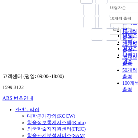
내림차순
정확도
순
10개씩 출력
내림차
인기도
순
조회
10개씩
연도순
출력
제목순
20개씩
저자순
출력
발행기
30개씩
관순
출력
50개씩
고객센터 (평일: 09:00~18:00)
출력
100개
1599-3122
출력
ARS 번호안내
관련누리집
대학공개강의(KOCW)
학술정보통계시스템(Rinfo)
외국학술지지원센터(FRIC)
학술관계분석서비스(SAM)