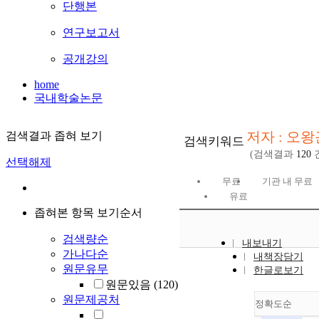
단행본
연구보고서
공개강의
home
국내학술논문
저자 : 오왕
검색결과 좁혀 보기
검색키워드
(검색결과
120
선택해제
무료
기관 내 무료
유료
좁혀본 항목 보기순서
검색량순
내보내기
가나다순
내책장담기
원문유무
한글로보기
원문있음
(120)
원문제공처
정확도순