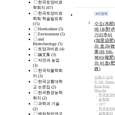
한국토양비료
학회지
(67)
한국토양비료
학회 학술발표회
2
수도(水稻)
(15)
Horticulture
(5)
에 대(對)
Environment
(5)
가리추비
and
(加里追肥)
Biotechnology
(5)
의 효과(效
토양과비료
(4)
果)와 NK-
論文集
(3)
복비(複肥)
자연과 농업
의 비효(肥
(3)
效)
한국작물학회
지
(3)
오왕근
,
김우
한국교통대학
진
,
Oh, Wang-
Keun
,
Kim,
교 논문집
(2)
Woo-Jin
한국환경농학
한국토양
회지
(2)
료학회
과학과 기술
1977
(2)
한국토양
료학회지
벤처창업연구