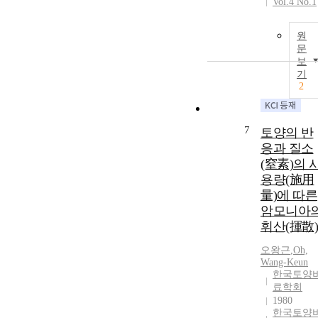
Vol.4 No.1
원
문
보
기
2
7
토양의 반
응과 질소
(窒素)의 
용량(施用
量)에 따른
암모니아
휘산(揮散)
오왕근
,
Oh,
Wang-Keun
한국토양
료학회
1980
한국토양