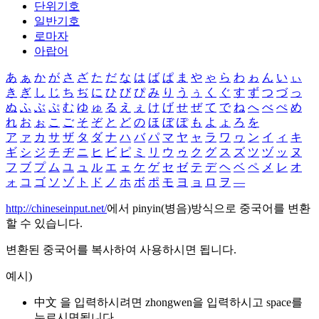
단위기호
일반기호
로마자
아랍어
あ
ぁ
か
が
さ
ざ
た
だ
な
は
ば
ぱ
ま
や
ゃ
ら
わ
ゎ
ん
い
ぃ
き
ぎ
し
じ
ち
ぢ
に
ひ
び
ぴ
み
り
う
ぅ
く
ぐ
す
ず
つ
づ
っ
ぬ
ふ
ぶ
ぷ
む
ゆ
ゅ
る
え
ぇ
け
げ
せ
ぜ
て
で
ね
へ
べ
ぺ
め
れ
お
ぉ
こ
ご
そ
ぞ
と
ど
の
ほ
ぼ
ぽ
も
よ
ょ
ろ
を
ア
ァ
カ
サ
ザ
タ
ダ
ナ
ハ
バ
パ
マ
ヤ
ャ
ラ
ワ
ヮ
ン
イ
ィ
キ
ギ
シ
ジ
チ
ヂ
ニ
ヒ
ビ
ピ
ミ
リ
ウ
ゥ
ク
グ
ス
ズ
ツ
ヅ
ッ
ヌ
フ
ブ
プ
ム
ユ
ュ
ル
エ
ェ
ケ
ゲ
セ
ゼ
テ
デ
ヘ
ベ
ペ
メ
レ
オ
ォ
コ
ゴ
ソ
ゾ
ト
ド
ノ
ホ
ボ
ポ
モ
ヨ
ョ
ロ
ヲ
―
http://chineseinput.net/
에서 pinyin(병음)방식으로 중국어를 변환
할 수 있습니다.
변환된 중국어를 복사하여 사용하시면 됩니다.
예시)
中文 을 입력하시려면
zhongwen
을 입력하시고 space를
누르시면됩니다.