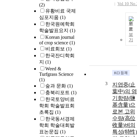
Vol.10 No.
(2)
유황비료 국제
심포지움
(1)
원
한국원예학회
문
학술발표요지
(1)
보
Korean journal
기
of crop science
(1)
비료회보
(1)
한국잔디학회
지
(1)
Weed &
Turfgrass Science
(1)
3
지엽중(止
숲과 문화
(1)
葉中)의 염
충북리포트
(1)
기함량(鹽
한국토양비료
基含量)으
학회 학술발표회
로본 고위
초록집
(1)
수량(高位
한국동서경제
收量)벼의
학회 학술대회발
특성(特性)
표논문집
(1)