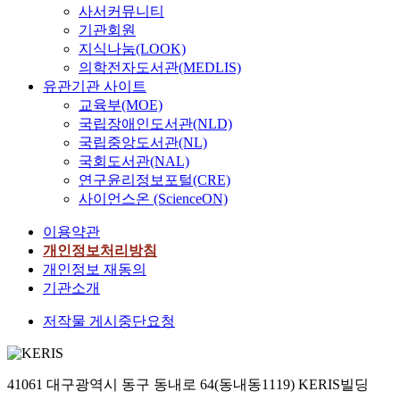
사서커뮤니티
기관회원
지식나눔(LOOK)
의학전자도서관(MEDLIS)
유관기관 사이트
교육부(MOE)
국립장애인도서관(NLD)
국립중앙도서관(NL)
국회도서관(NAL)
연구윤리정보포털(CRE)
사이언스온 (ScienceON)
이용약관
개인정보처리방침
개인정보 재동의
기관소개
저작물 게시중단요청
41061 대구광역시 동구 동내로 64(동내동1119) KERIS빌딩