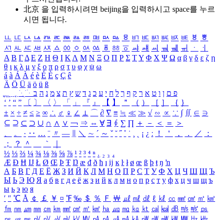
北京 을 입력하시려면
beijing
을 입력하시고 space를 누르
시면 됩니다.
ㅥ
ㅦ
ㅧ
ㅨ
ㅩ
ㅪ
ㅫ
ㅬ
ㅭ
ㅮ
ㅯ
ㅰ
ㅱ
ㅲ
ㅳ
ㅴ
ㅵ
ㅶ
ㅷ
ㅸ
ㅹ
ㅺ
ㅻ
ㅼ
ㅽ
ㅾ
ㅿ
ㆀ
ㆁ
ㆂ
ㆃ
ㆄ
ㆅ
ㆆ
ㆇ
ㆈ
ㆉ
ㆊ
ㆋ
ㆌ
ㆍ
ㆎ
Α
Β
Γ
Δ
Ε
Ζ
Η
Θ
Ι
Κ
Λ
Μ
Ν
Ξ
Ο
Π
Ρ
Σ
Τ
Υ
Φ
Χ
Ψ
Ω
α
β
γ
δ
ε
ζ
η
θ
ι
κ
λ
μ
ν
ξ
ο
π
ρ
σ
τ
υ
φ
χ
ψ
ω
á
à
Á
À
é
è
É
È
ç
Ç
ê
Ä
Ö
Ü
ä
ö
ü
ß
ְ
ֳ
ֲ
ֱ
ָ
ַ
ֵ
ֶ
ִ
ֹ
ּ
ֻ
ׂ
ׁ
ּ
ב
ה
נ
מ
צ
ת
ץ
ש
ד
ג
כ
ע
י
ח
ל
ך
ף
ק
ר
א
ט
ו
ן
ם
פ
‘
’
“
”
〔
〕
〈
〉
「
」
『
』
【
】
＂
（
）
［
］
｛
｝
±
×
÷
≠
≤
≥
∞
∴
♂
♀
∠
⊥
⌒
∂
∇
≡
≒
≪
≫
√
∽
∝
∵
∫
∬
∈
∋
⊆
⊇
⊂
⊃
∪
∩
∧
∨
￢
⇒
⇔
∀
∃
∮
∑
∏
＋
－
＜
＝
＞
、
。
·
‥
…
¨
〃
―
∥
＼
∼
´
～
ˇ
˘
˝
˚
˙
¸
˛
¡
¿
ː
！
＇
，
．
／
：
；
？
＾
＿
｀
｜
½
⅓
⅔
¼
¾
⅛
⅜
⅝
⅞
¹
²
³
⁴
ⁿ
₁
₂
₃
₄
Æ
Ð
Ħ
Ĳ
Ł
Ø
Œ
Þ
Ŧ
Ŋ
æ
đ
ð
ħ
ı
ĳ
ĸ
ŀ
ł
ø
œ
ß
þ
ŧ
ŋ
ŉ
А
Б
В
Г
Д
Е
Ё
Ж
З
И
Й
К
Л
М
Н
О
П
Р
С
Т
У
Ф
Х
Ц
Ч
Ш
Щ
Ъ
Ы
Ь
Э
Ю
Я
а
б
в
г
д
е
ё
ж
з
и
й
к
л
м
н
о
п
р
с
т
у
ф
х
ц
ч
ш
щ
ъ
ы
ь
э
ю
я
′
″
℃
Å
￠
￡
￥
¤
℉
‰
＄
％
Ｆ
￦
㎕
㎖
㎗
ℓ
㎘
㏄
㎣
㎤
㎥
㎦
㎙
㎚
㎛
㎜
㎝
㎞
㎟
㎠
㎡
㎢
㏊
㎍
㎎
㎏
㏏
㎈
㎉
㏈
㎧
㎨
㎰
㎱
㎲
㎳
㎴
㎵
㎶
㎷
㎸
㎹
㎀
㎁
㎂
㎃
㎄
㎺
㎻
㎽
㎾
㎿
㎐
㎑