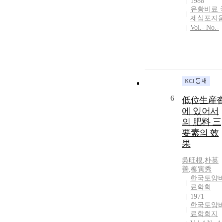
1988
유황비료 
제심포지
Vol.- No.-
6
低位生産
에 있어서
의 肥料 三
要素의 效
果
吳旺根
,
朴英
善
,
柳寅秀
한국토양
료학회
1971
한국토양
료학회지