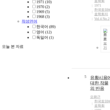
료학회
1971
(10)
1971
1970
(2)
한국토양
1969
(5)
료학회지
1968
(3)
Vol.4 No.2
작성언어
한국어
(89)
영어
(12)
원
독일어
(1)
문
보
오늘 본 자료
기
5
유황시용
대한 작물
의 반응
오왕근
한국토양
료학회