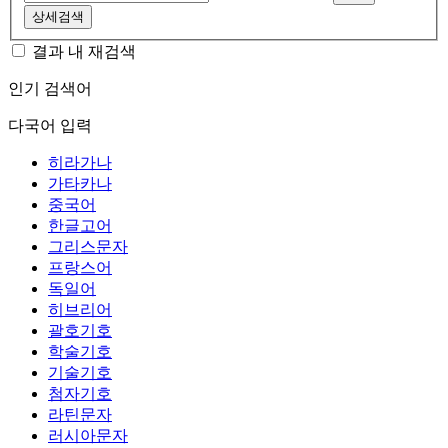
상세검색
결과 내 재검색
인기 검색어
다국어 입력
히라가나
가타카나
중국어
한글고어
그리스문자
프랑스어
독일어
히브리어
괄호기호
학술기호
기술기호
첨자기호
라틴문자
러시아문자