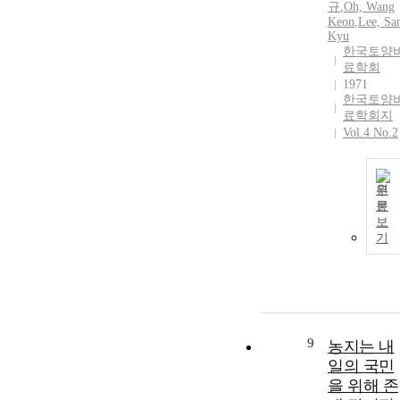
규
,
Oh, Wang
Keon
,
Lee, Sa
Kyu
한국토양
료학회
1971
한국토양
료학회지
Vol.4 No.2
원
문
보
기
9
농지는 내
일의 국민
을 위해 존