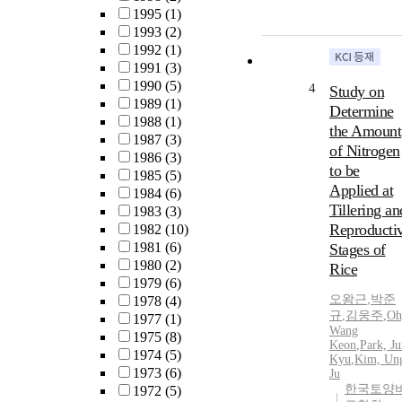
1995
(1)
1993
(2)
1992
(1)
1991
(3)
1990
(5)
4
Study on
1989
(1)
Determine
1988
(1)
the Amount
1987
(3)
of Nitrogen
1986
(3)
to be
1985
(5)
Applied at
1984
(6)
Tillering an
1983
(3)
Reproducti
1982
(10)
1981
(6)
Stages of
1980
(2)
Rice
1979
(6)
오왕근
,
박준
1978
(4)
규
,
김웅주
,
Oh
1977
(1)
Wang
1975
(8)
Keon
,
Park, J
1974
(5)
Kyu
,
Kim, Un
1973
(6)
Ju
한국토양
1972
(5)