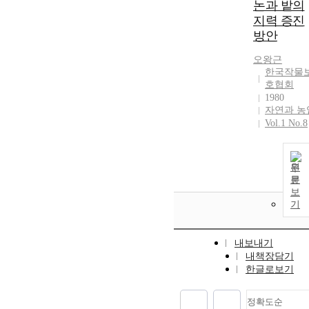
논과 밭의
지력 증진
방안
오왕근
한국작물
호협회
1980
자연과 농
Vol.1 No.8
원
문
보
기
내보내기
내책장담기
한글로보기
정확도순