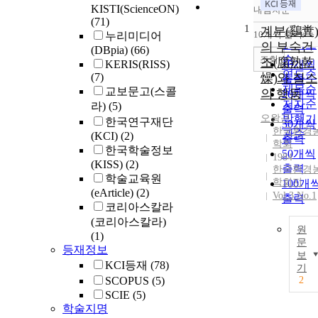
KISTI(ScienceON)
내림차순
정확도
(71)
1
순
계분(鷄糞)
10개씩 출력
누리미디어
내림차
인기도
의 부숙건
(DBpia)
(66)
순
조회
조(腐熟乾
KERIS(RISS)
10개씩
연도순
(7)
燥)와 질소
출력
제목순
교보문고(스콜
의 행동
20개씩
저자순
라)
(5)
출력
오왕근
발행기
한국연구재단
30개씩
한국환경
관순
(KCI)
(2)
출력
학회
한국학술정보
50개씩
1984
(KISS)
(2)
출력
한국환경
학술교육원
학회지
100개
(eArticle)
(2)
Vol.3 No.1
출력
코리아스칼라
(코리아스칼라)
원
(1)
문
등재정보
보
KCI등재
(78)
기
SCOPUS
(5)
2
SCIE
(5)
학술지명