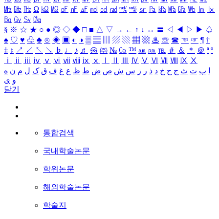
㎒
㎓
㎔
Ω
㏀
㏁
㎊
㎋
㎌
㏖
㏅
㎭
㎮
㎯
㏛
㎩
㎪
㎫
㎬
㏝
㏐
㏓
㏃
㏉
㏜
㏆
§
※
☆
★
○
●
◎
◇
◆
□
■
△
▽
→
←
↑
↓
↔
〓
◁
◀
▷
▶
♤
♠
♡
♥
♧
♣
⊙
◈
▣
◐
◑
▒
▤
▥
▨
▧
▦
▩
♨
☏
☎
☜
☞
¶
†
‡
↕
↗
↙
↖
↘
♭
♩
♪
♬
㉿
㈜
№
㏇
™
㏂
㏘
℡
＃
＆
＊
＠
ª
º
ⅰ
ⅱ
ⅲ
ⅳ
ⅴ
ⅵ
ⅶ
ⅷ
ⅸ
ⅹ
Ⅰ
Ⅱ
Ⅲ
Ⅳ
Ⅴ
Ⅵ
Ⅶ
Ⅷ
Ⅸ
Ⅹ
ا
ب
ت
ث
ج
ح
خ
د
ذ
ر
ز
س
ش
ص
ض
ط
ظ
ع
غ
ف
ق
ک
ل
م
ن
ه
و
ی
닫기
통합검색
국내학술논문
학위논문
해외학술논문
학술지